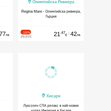
Олимпийска Ривиера
Regina Mare - Олимпийска ривиера,
Гърция
77
-16%
.47
42
21
/
лв.
лв.
€
25.57€
Хисаря
Луксозен СПА релакс в най-новия
хотел Империя в Хисаря