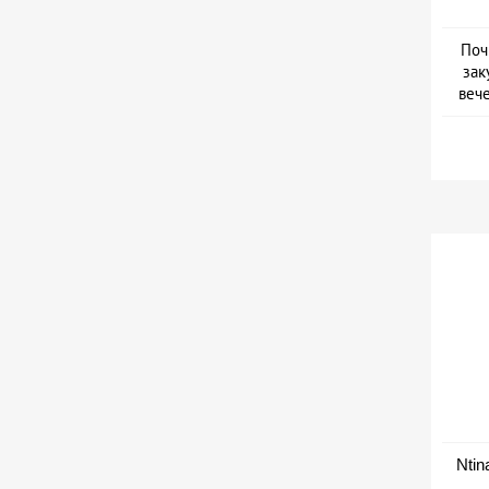
Поч
зак
веч
Дат
Ntin