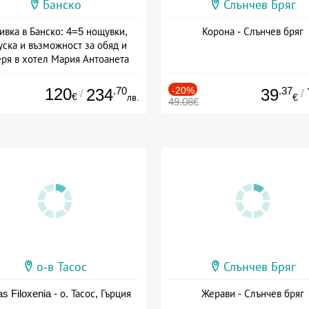
Банско
Слънчев Бряг
ивка в Банско: 4=5 нощувки,
Корона - Слънчев бряг
уска и възможност за обяд и
еря в хотел Мария Антоанета
а: 16.07 - 07.09 + полупансион
120
.70
-20%
.37
234
39
/
/
€
лв.
€
49.08€
о-в Тасос
Слънчев Бряг
as Filoxenia - о. Тасос, Гърция
Жерави - Слънчев бряг