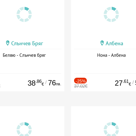
Слънчев Бряг
Албена
Белвю - Слънчев бряг
Нона - Албена
.86
76
-25%
.61
38
27
/
/
лв.
€
€
€
37.02€