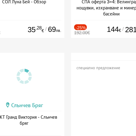
СОЛ Луна Бей - Обзор
СПА оферта 3=4: Велингра
нощувки, изхранване и мине
басейни
Дата: 01.07 - 30.09 + полупан
.28
69
-25%
144
35
28
/
/
лв.
€
€
€
192.00€
специално предложение
Слънчев Бряг
Т Гранд Виктория - Слънчев
бряг