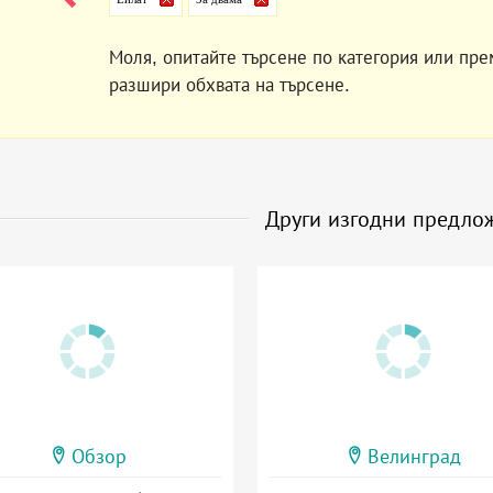
Моля, опитайте търсене по категория или пре
разшири обхвата на търсене.
Други изгодни предло
Обзор
Велинград