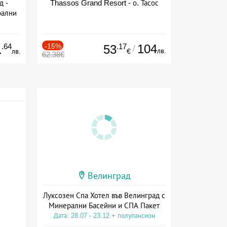
д -
Thassos Grand Resort - о. Тасос
рални
сион
.64
-15%
.17
104
1
53
/
лв.
лв.
€
62.38€
Велинград
Луксозен Спа Хотел във Велинград с
Минерални Басейни и СПА Пакет
Дата: 28.07 - 23.12 + полупансион