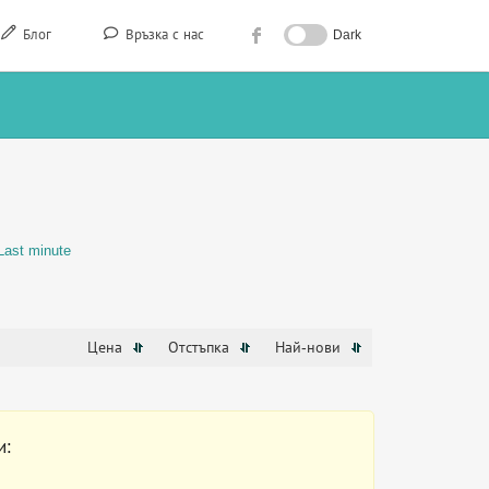
Блог
Връзка с нас
Dark
Last minute
Цена
Отстъпка
Най-нови
и: