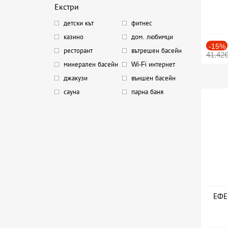
Екстри
детски кът
фитнес
казино
дом. любимци
-15%
ресторант
вътрешен басейн
41.42
минерален басейн
Wi-Fi интернет
джакузи
външен басейн
сауна
парна баня
ЕФЕК