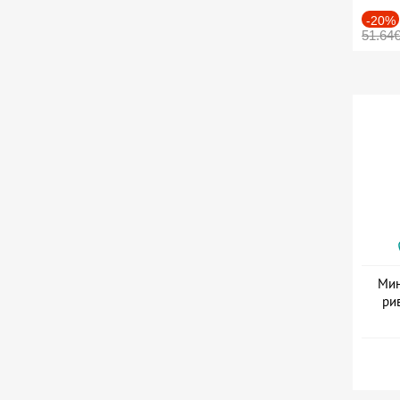
-20%
51.64
Мин
ри