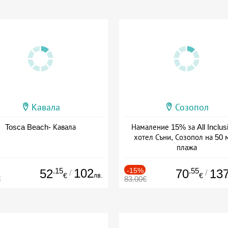
Кавала
Созопол
Tosca Beach- Кавала
Намаление 15% за All Inclus
хотел Съни, Созопол на 50 
плажа
Дата: 30.07 - 30.09 + all inclus
.15
102
-15%
.55
52
70
13
/
/
лв.
€
€
€
83.00€