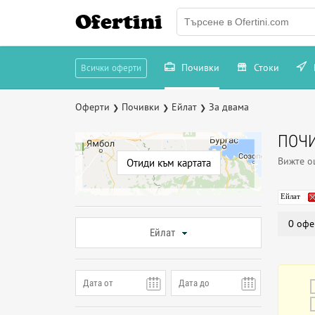
Ofertini
Почивки
Стоки
Всички оферти
Оферти
Почивки
Ейлат
За двама
❯
❯
❯
ПОЧИ
Вижте 
Отиди към картата
Ейлат
0 офе
Ейлат