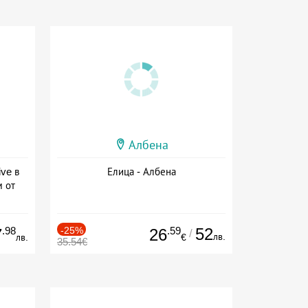
Албена
ive в
Елица - Албена
м от
ive
.98
-25%
.59
52
7
26
/
лв.
лв.
€
35.54€