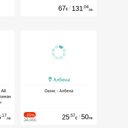
67
.04
131
/
€
лв.
Албена
All
Оазис - Албена
тлиман
н
ive
.17
-25%
.57
50
6
25
/
лв.
лв.
€
34.05€