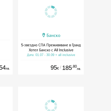
Банско
5-звездно СПА Преживяване в Гранд
Хотел Банско с All Inclusive
Дата: 01.07 - 30.09 + all inclusive
54
95
.80
185
/
лв.
€
лв.