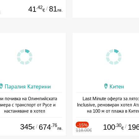
.42
81
41
/
лв.
€
€
Паралия Катерини
Китен
и почивка на Олимпийската
Last Minute оферта за лято: 
виера с транспорт от Русе и
Inclusive, реновиран хотел А
настаняване в хотел
на 100 м от плажа в Ките
Дата: 18.09 - 23.09 + закуска
Дата: 01.06 - 29.09 + all inclus
345
.76
-15%
.30
674
100
19
/
/
€
лв.
€
118.00€