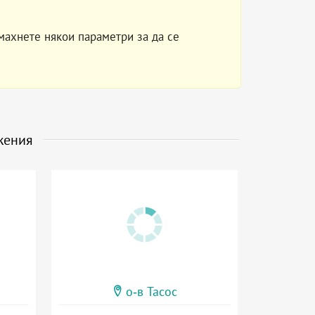
махнете някои параметри за да се
жения
о-в Тасос