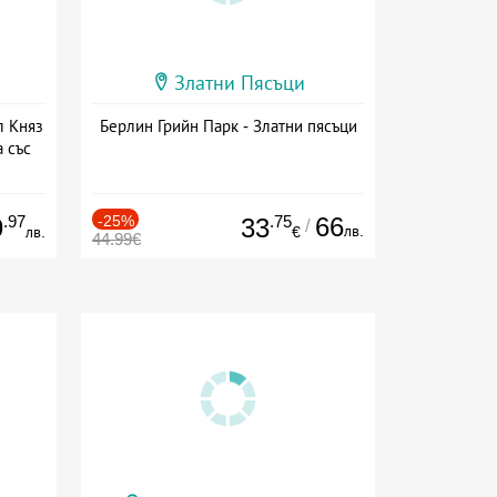
Златни Пясъци
л Княз
Берлин Грийн Парк - Златни пясъци
 със
сион
.97
-25%
.75
66
9
33
/
лв.
лв.
€
44.99€