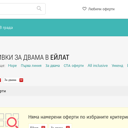
Любими оферти
В града
ВКИ ЗА ДВАМА В
ЕЙЛАТ
още:
Море
Първа линия
За двама
СПА оферти
All inclusive
Уикенд
За двама
рти
Няма намерени оферти по избраните критери
Ейлат
За двама