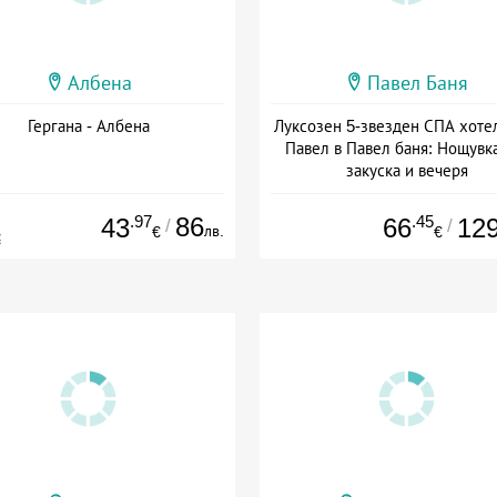
Албена
Павел Баня
Гергана - Албена
Луксозен 5-звезден СПА хоте
Павел в Павел баня: Нощувка
закуска и вечеря
Дата: 17.07 - 22.12 + полупан
.97
86
.45
43
66
12
/
/
лв.
€
€
€