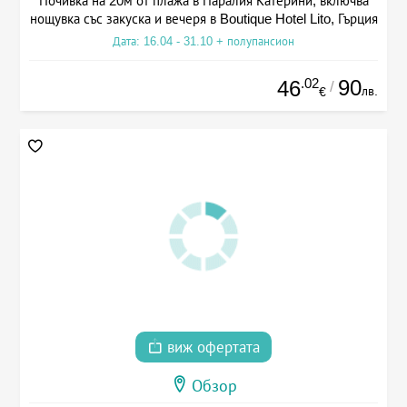
Почивка на 20м от плажа в Паралия Катерини, включва
нощувка със закуска и вечеря в Boutique Hotel Lito, Гърция
Дата: 16.04 - 31.10 + полупансион
.02
90
46
/
лв.
€
виж офертата
Обзор