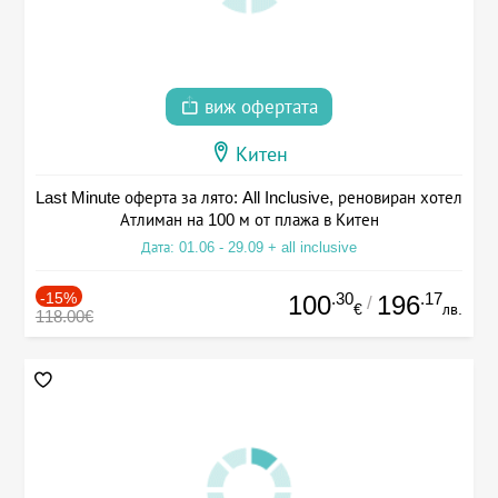
виж офертата
Китен
Last Minute оферта за лято: All Inclusive, реновиран хотел
Атлиман на 100 м от плажа в Китен
Дата: 01.06 - 29.09 + all inclusive
-15%
.30
.17
100
196
/
€
лв.
118.00€