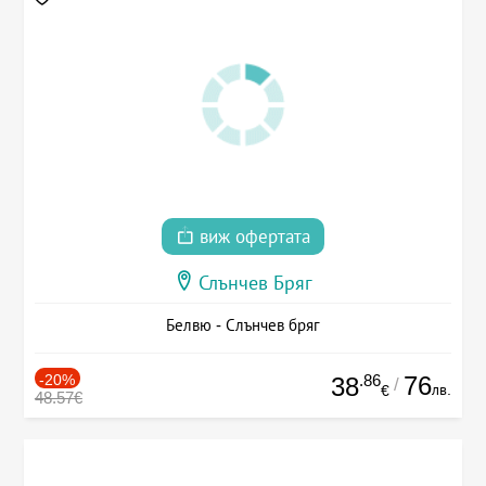
виж офертата
Слънчев Бряг
Белвю - Слънчев бряг
-20%
.86
76
38
/
лв.
€
48.57€