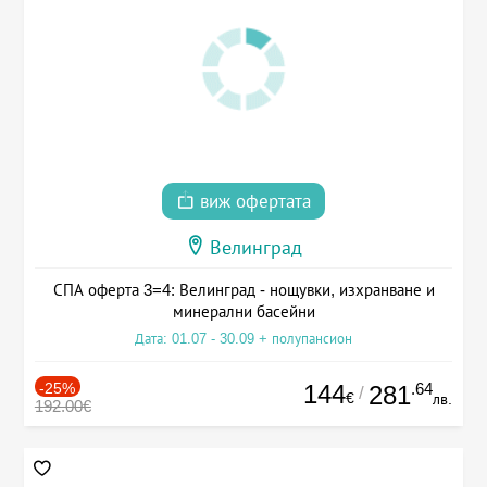
виж офертата
Велинград
СПА оферта 3=4: Велинград - нощувки, изхранване и
минерални басейни
Дата: 01.07 - 30.09 + полупансион
-25%
144
.64
281
/
€
лв.
192.00€