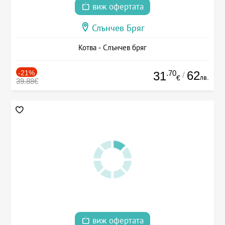
виж офертата
Слънчев Бряг
Котва - Слънчев бряг
-21%
.70
62
31
/
лв.
€
39.88€
виж офертата