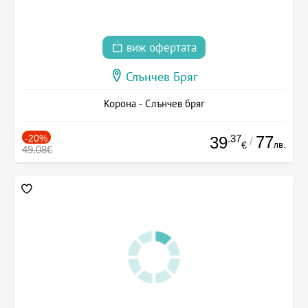
виж офертата
Слънчев Бряг
Корона - Слънчев бряг
-20%
.37
77
39
/
лв.
€
49.08€