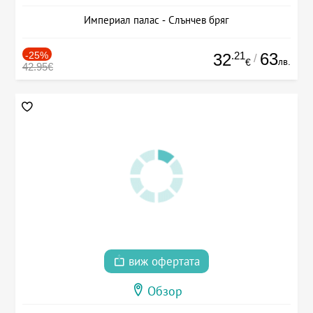
Империал палас - Слънчев бряг
-25%
.21
63
32
/
лв.
€
42.95€
виж офертата
Обзор