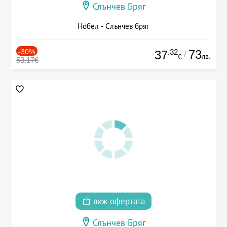
Слънчев Бряг
Нобел - Слънчев бряг
-30%
.32
73
37
/
лв.
€
53.17€
виж офертата
Слънчев Бряг