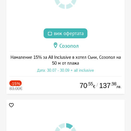
виж офертата
Созопол
Намаление 15% за All Inclusive в хотел Съни, Созопол на
50 м от плажа
Дата: 30.07 - 30.09 + all inclusive
-15%
.55
.98
70
137
/
€
лв.
83.00€