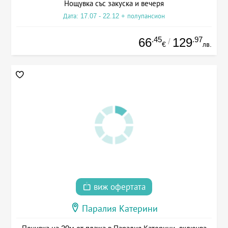
Нощувка със закуска и вечеря
Дата: 17.07 - 22.12 + полупансион
.45
.97
66
129
/
€
лв.
виж офертата
Паралия Катерини