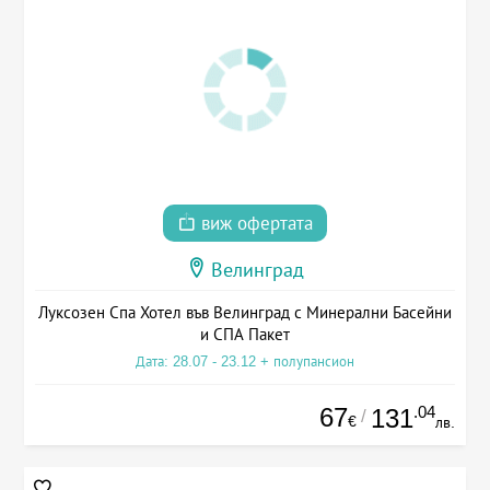
виж офертата
Велинград
Луксозен Спа Хотел във Велинград с Минерални Басейни
и СПА Пакет
Дата: 28.07 - 23.12 + полупансион
67
.04
131
/
€
лв.