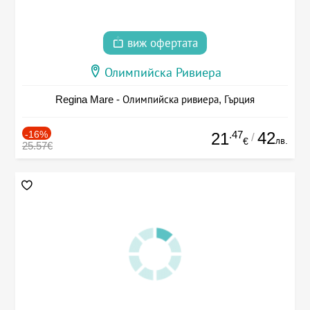
виж офертата
Олимпийска Ривиера
Regina Mare - Олимпийска ривиера, Гърция
-16%
.47
42
21
/
лв.
€
25.57€