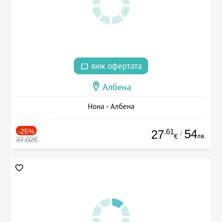
виж офертата
Албена
Нона - Албена
-25%
.61
54
27
/
лв.
€
37.02€