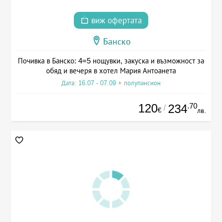
виж офертата
Банско
Почивка в Банско: 4=5 нощувки, закуска и възможност за
обяд и вечеря в хотел Мария Антоанета
Дата: 16.07 - 07.09 + полупансион
120
.70
234
/
€
лв.