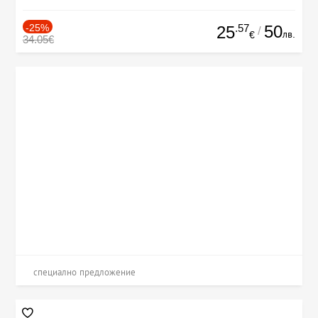
-25%
.57
50
25
/
лв.
€
34.05€
специално предложение