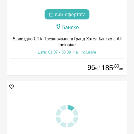
виж офертата
Банско
5-звездно СПА Преживяване в Гранд Хотел Банско с All
Inclusive
Дата: 01.07 - 30.09 + all inclusive
95
.80
185
/
€
лв.