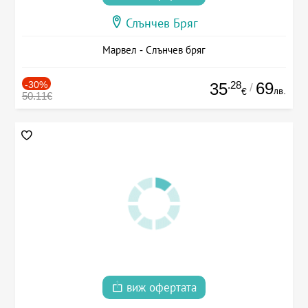
Слънчев Бряг
Марвел - Слънчев бряг
-30%
.28
69
35
/
лв.
€
50.11€
виж офертата