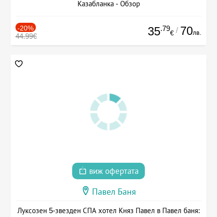
Казабланка - Обзор
-20%
.79
70
35
/
лв.
€
44.99€
виж офертата
Павел Баня
Луксозен 5-звезден СПА хотел Княз Павел в Павел баня: