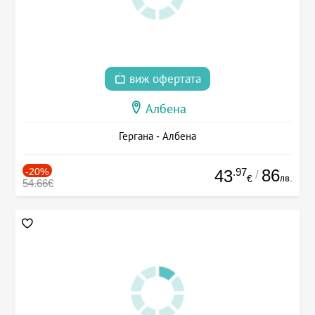
виж офертата
Албена
Гергана - Албена
-20%
.97
86
43
/
лв.
€
54.66€