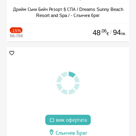
Дрийм Съни Бийч Резорт § СПА / Dreams Sunny Beach
Resort and Spa / - Слънчев бряг
-15%
.06
94
48
/
лв.
€
56.75€
виж офертата
Слънчев Бряг