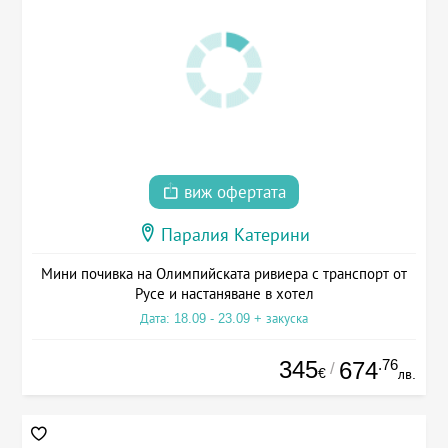
виж офертата
Паралия Катерини
Мини почивка на Олимпийската ривиера с транспорт от
Русе и настаняване в хотел
Дата: 18.09 - 23.09 + закуска
345
.76
674
/
€
лв.