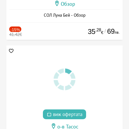
Обзор
СОЛ Луна Бей - Обзор
-15%
.28
69
35
/
лв.
€
41.42€
виж офертата
о-в Тасос