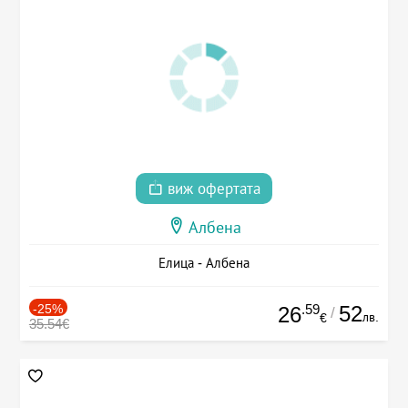
виж офертата
Албена
Елица - Албена
-25%
.59
52
26
/
лв.
€
35.54€