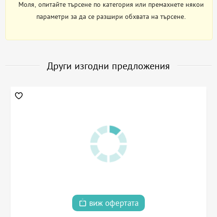
Моля, опитайте търсене по категория или премахнете някои
параметри за да се разшири обхвата на търсене.
Други изгодни предложения
виж офертата