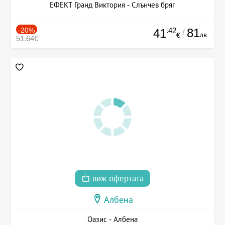
ЕФЕКТ Гранд Виктория - Слънчев бряг
-20%
.42
81
41
/
лв.
€
51.64€
виж офертата
Албена
Оазис - Албена