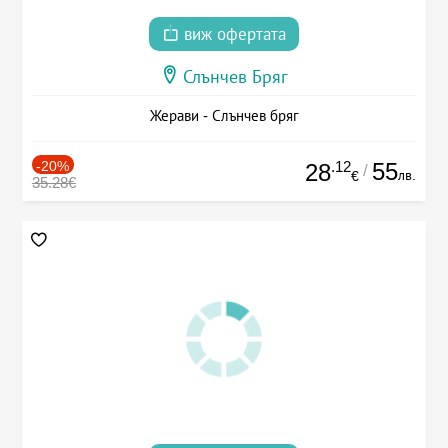
виж офертата
Слънчев Бряг
Жерави - Слънчев бряг
-20%
.12
55
28
/
лв.
€
35.28€