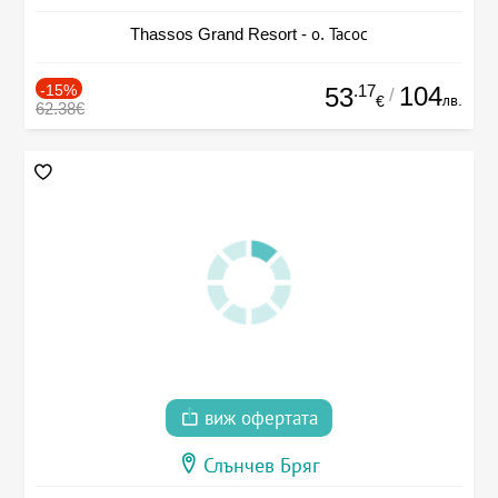
Thassos Grand Resort - о. Тасос
-15%
.17
104
53
/
лв.
€
62.38€
виж офертата
Слънчев Бряг