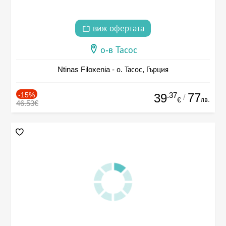
виж офертата
о-в Тасос
Ntinas Filoxenia - о. Тасос, Гърция
-15%
.37
77
39
/
лв.
€
46.53€