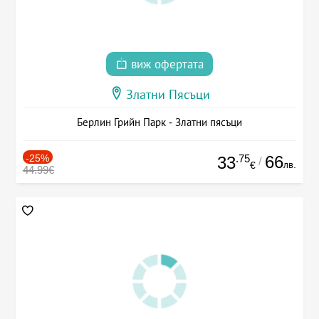
виж офертата
Златни Пясъци
Берлин Грийн Парк - Златни пясъци
-25%
.75
66
33
/
лв.
€
44.99€