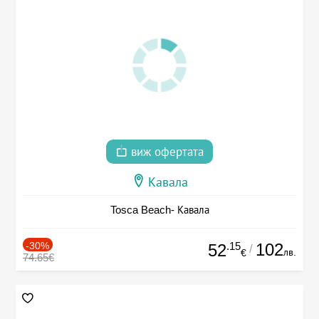
виж офертата
Кавала
Tosca Beach- Кавала
-30%
.15
102
52
/
лв.
€
74.65€