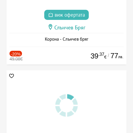
виж офертата
Слънчев Бряг
Корона - Слънчев бряг
-20%
.37
77
39
/
лв.
€
49.08€