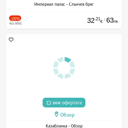
Империал палас - Слънчев бряг
-25%
.21
63
32
/
лв.
€
42.95€
виж офертата
Обзор
Казабланка - Обзор