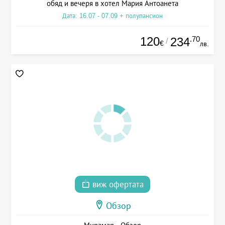
обяд и вечеря в хотел Мария Антоанета
Дата: 16.07 - 07.09 + полупансион
120
.70
234
/
€
лв.
виж офертата
Обзор