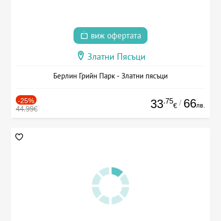
виж офертата
Златни Пясъци
Берлин Грийн Парк - Златни пясъци
-25%
.75
66
33
/
лв.
€
44.99€