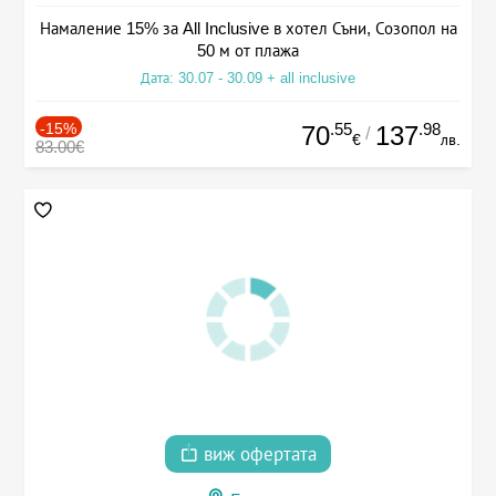
Намаление 15% за All Inclusive в хотел Съни, Созопол на
50 м от плажа
Дата: 30.07 - 30.09 + all inclusive
-15%
.55
.98
70
137
/
€
лв.
83.00€
виж офертата