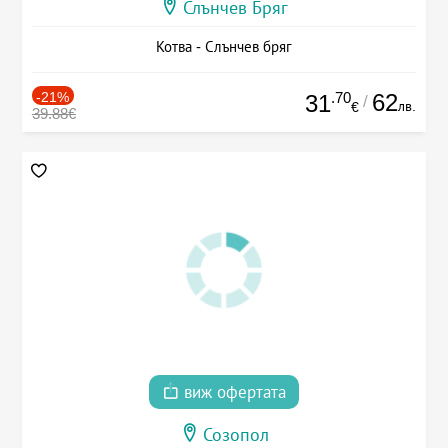
Слънчев Бряг
Котва - Слънчев бряг
-21%
.70
62
31
/
лв.
€
39.88€
виж офертата
Созопол