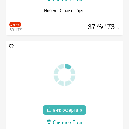
Нобел - Слънчев бряг
-30%
.32
73
37
/
лв.
€
53.17€
виж офертата
Слънчев Бряг