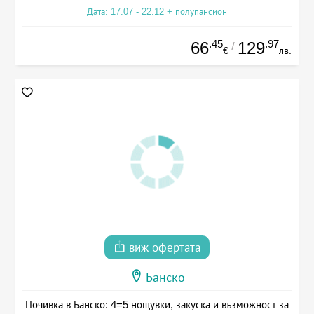
Дата: 17.07 - 22.12 + полупансион
.45
.97
66
129
/
€
лв.
виж офертата
Банско
Почивка в Банско: 4=5 нощувки, закуска и възможност за