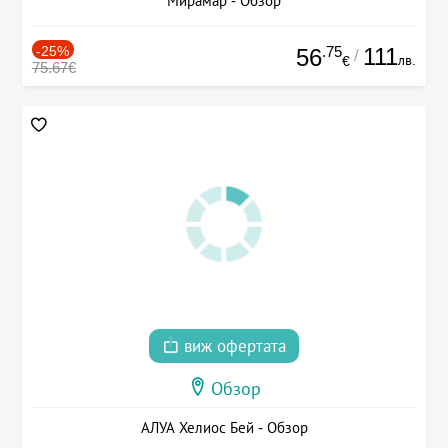
Мирамар - Обзор
-25%
.75
111
56
/
лв.
€
75.67€
виж офертата
Обзор
АЛУА Хелиос Бей - Обзор