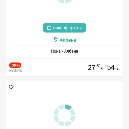
виж офертата
Албена
Нона - Албена
-25%
.61
54
27
/
лв.
€
37.02€