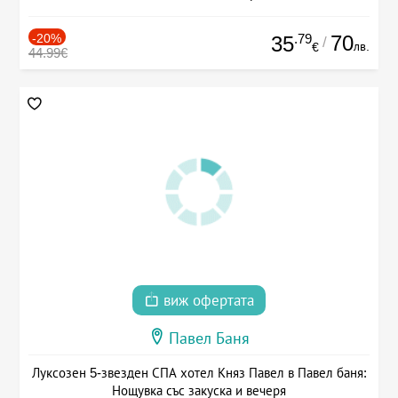
-20%
.79
70
35
/
лв.
€
44.99€
виж офертата
Павел Баня
Луксозен 5-звезден СПА хотел Княз Павел в Павел баня:
Нощувка със закуска и вечеря