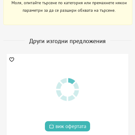
Моля, опитайте търсене по категория или премахнете някои
параметри за да се разшири обхвата на търсене.
Други изгодни предложения
виж офертата