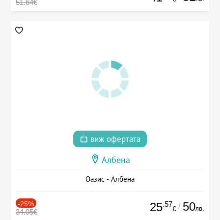
51.64€
виж офертата
Албена
Оазис - Албена
-25%
.57
50
25
/
лв.
€
34.05€