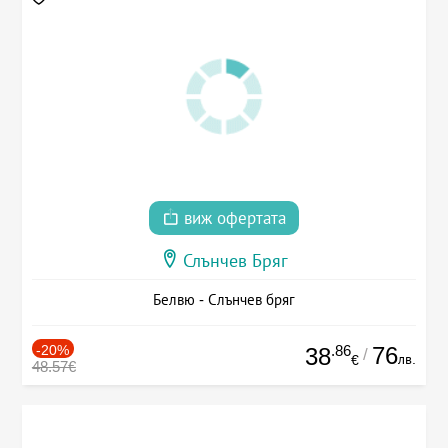
виж офертата
Слънчев Бряг
Белвю - Слънчев бряг
-20%
.86
76
38
/
лв.
€
48.57€