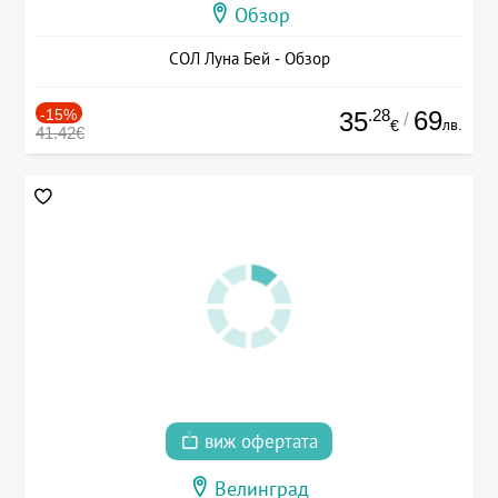
Обзор
СОЛ Луна Бей - Обзор
-15%
.28
69
35
/
лв.
€
41.42€
виж офертата
Велинград