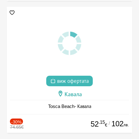
виж офертата
Кавала
Tosca Beach- Кавала
-30%
.15
102
52
/
лв.
€
74.65€