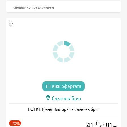
специално предложение
виж офертата
Слънчев Бряг
ЕФЕКТ Гранд Виктория - Слънчев бряг
-20%
.42
81
41
/
лв.
€