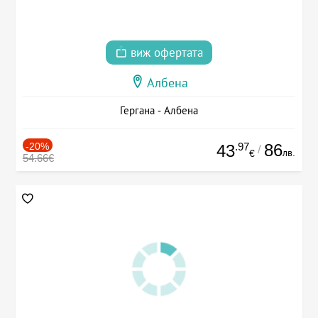
виж офертата
Албена
Гергана - Албена
-20%
.97
86
43
/
лв.
€
54.66€