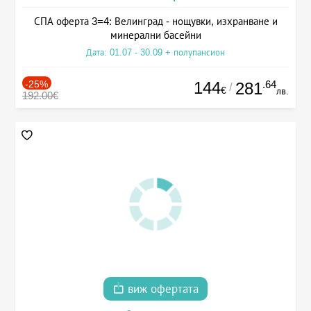
СПА оферта 3=4: Велинград - нощувки, изхранване и
минерални басейни
Дата: 01.07 - 30.09 + полупансион
-25%
144
.64
281
/
€
лв.
192.00€
виж офертата