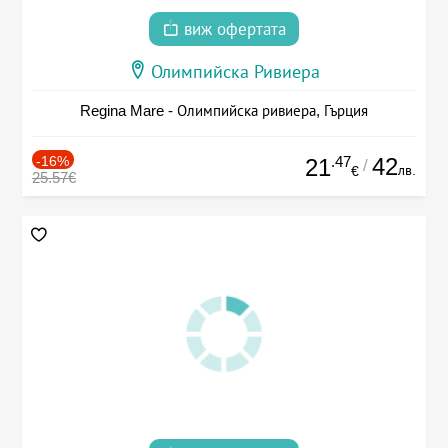
виж офертата
Олимпийска Ривиера
Regina Mare - Олимпийска ривиера, Гърция
-16%
.47
42
21
/
лв.
€
25.57€