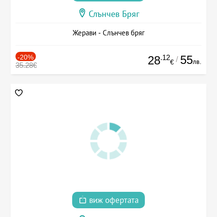
Слънчев Бряг
Жерави - Слънчев бряг
-20%
.12
55
28
/
лв.
€
35.28€
виж офертата