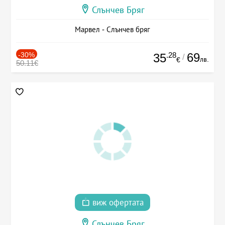
Слънчев Бряг
Марвел - Слънчев бряг
-30%
.28
69
35
/
лв.
€
50.11€
виж офертата
Слънчев Бряг