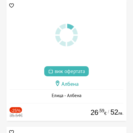
виж офертата
Албена
Елица - Албена
-25%
.59
52
26
/
лв.
€
35.54€