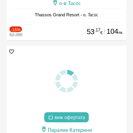
о-в Тасос
Thassos Grand Resort - о. Тасос
-15%
.17
104
53
/
лв.
€
62.38€
виж офертата
Паралия Катерини