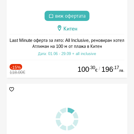
виж офертата
Китен
Last Minute оферта за лято: All Inclusive, реновиран хотел
Атлиман на 100 м от плажа в Китен
Дата: 01.06 - 29.09 + all inclusive
-15%
.30
.17
100
196
/
€
лв.
118.00€