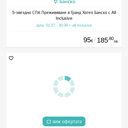
Банско
5-звездно СПА Преживяване в Гранд Хотел Банско с All
Inclusive
Дата: 01.07 - 30.09 + all inclusive
95
.80
185
/
€
лв.
виж офертата