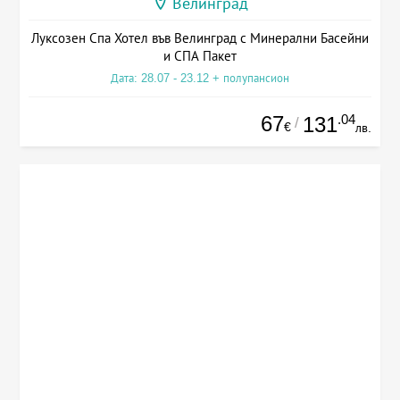
Велинград
Луксозен Спа Хотел във Велинград с Минерални Басейни
и СПА Пакет
Дата: 28.07 - 23.12 + полупансион
67
.04
131
/
€
лв.