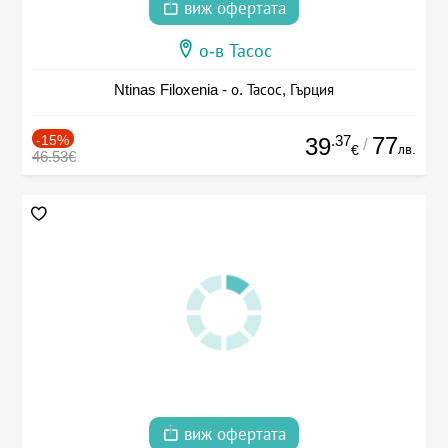
виж офертата
о-в Тасос
Ntinas Filoxenia - о. Тасос, Гърция
-15%
.37
77
39
/
лв.
€
46.53€
виж офертата