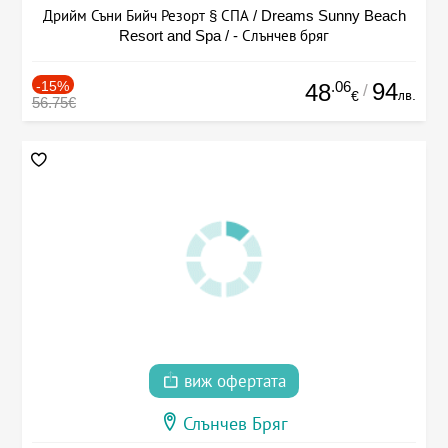
Дрийм Съни Бийч Резорт § СПА / Dreams Sunny Beach
Resort and Spa / - Слънчев бряг
-15%
.06
94
48
/
лв.
€
56.75€
виж офертата
Слънчев Бряг