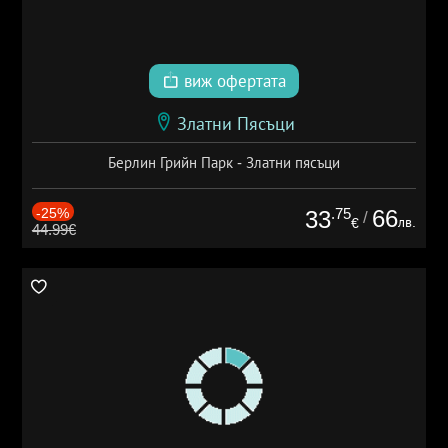
виж офертата
Златни Пясъци
Берлин Грийн Парк - Златни пясъци
-25%
.75
66
33
/
лв.
€
44.99€