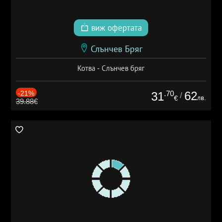
виж офертата
Слънчев Бряг
Котва - Слънчев бряг
-21%
.70
62
31
/
лв.
€
39.88€