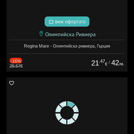
виж офертата
Олимпийска Ривиера
Regina Mare - Олимпийска ривиера, Гърция
-16%
.47
42
21
/
лв.
€
25.57€