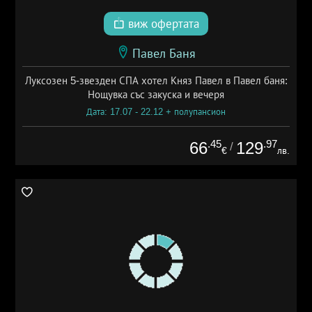
виж офертата
Павел Баня
Луксозен 5-звезден СПА хотел Княз Павел в Павел баня:
Нощувка със закуска и вечеря
Дата: 17.07 - 22.12 + полупансион
.45
.97
66
129
/
€
лв.