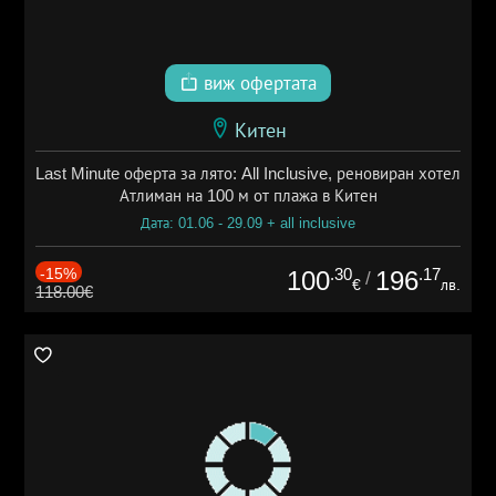
виж офертата
Китен
Last Minute оферта за лято: All Inclusive, реновиран хотел
Атлиман на 100 м от плажа в Китен
Дата: 01.06 - 29.09 + all inclusive
-15%
.30
.17
100
196
/
€
лв.
118.00€