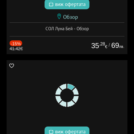
виж офертата
Обзор
СОЛ Луна Бей - Обзор
-15%
.28
69
35
/
лв.
€
41.42€
виж офертата