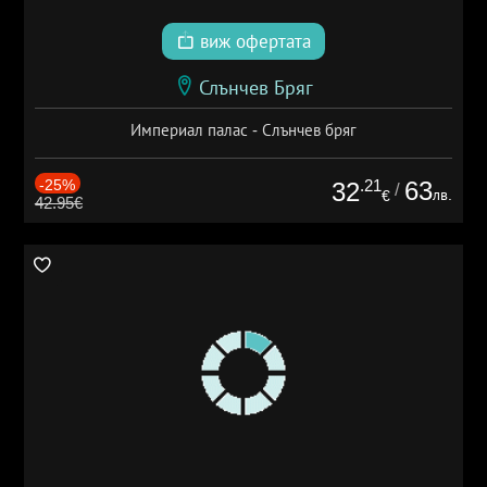
виж офертата
Слънчев Бряг
Империал палас - Слънчев бряг
-25%
.21
63
32
/
лв.
€
42.95€