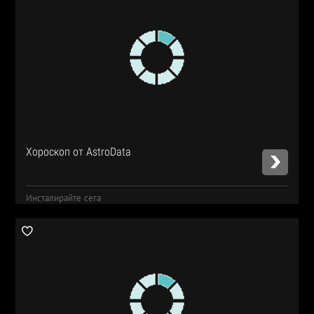
Хороскоп от AstroData
Инсталирайте сега