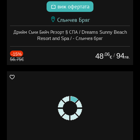
виж офертата
Слънчев Бряг
Дрийм Съни Бийч Резорт § СПА / Dreams Sunny Beach
Resort and Spa / - Слънчев бряг
-15%
.06
94
48
/
лв.
€
56.75€