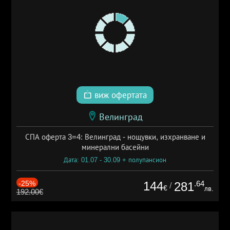
виж офертата
Велинград
СПА оферта 3=4: Велинград - нощувки, изхранване и
минерални басейни
Дата: 01.07 - 30.09 + полупансион
-25%
144
.64
281
/
€
лв.
192.00€