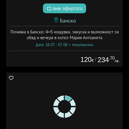
виж офертата
Банско
Почивка в Банско: 4=5 нощувки, закуска и възможност за
обяд и вечеря в хотел Мария Антоанета
Дата: 16.07 - 07.09 + полупансион
120
.70
234
/
€
лв.