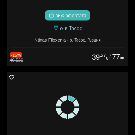
виж офертата
о-в Тасос
Ntinas Filoxenia - о. Тасос, Гърция
-15%
.37
77
39
/
лв.
€
46.53€