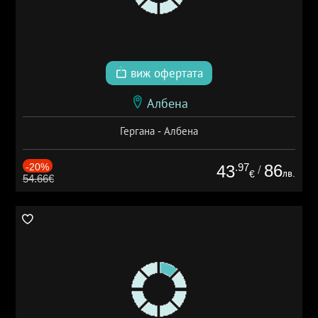
виж офертата
Албена
Гергана - Албена
-20%
.97
86
43
/
лв.
€
54.66€