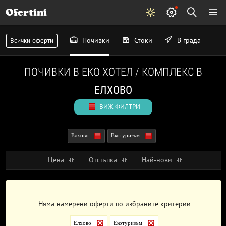
Ofertini
Почивки
Стоки
В града
Всички оферти
ПОЧИВКИ В ЕКО ХОТЕЛ / КОМПЛЕКС В
ЕЛХОВО
ВИЖ ФИЛТРИ
Елхово
Екотуризъм
Цена
Отстъпка
Най-нови
Няма намерени оферти по избраните критерии:
Елхово
Екотуризъм