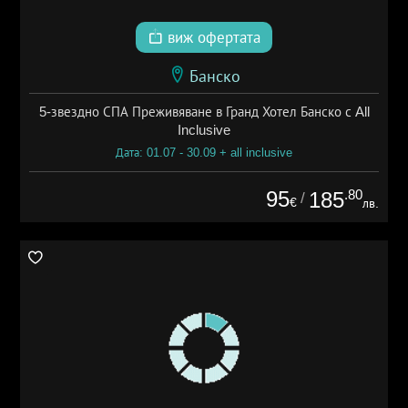
виж офертата
Банско
5-звездно СПА Преживяване в Гранд Хотел Банско с All
Inclusive
Дата: 01.07 - 30.09 + all inclusive
95
.80
185
/
€
лв.