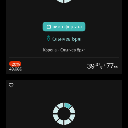
виж офертата
Слънчев Бряг
Корона - Слънчев бряг
-20%
.37
77
39
/
лв.
€
49.08€