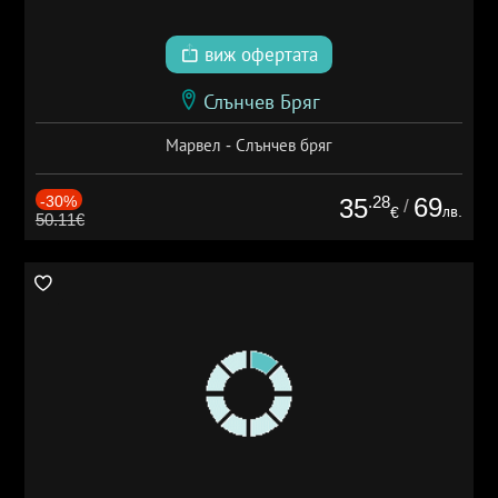
виж офертата
Слънчев Бряг
Марвел - Слънчев бряг
-30%
.28
69
35
/
лв.
€
50.11€