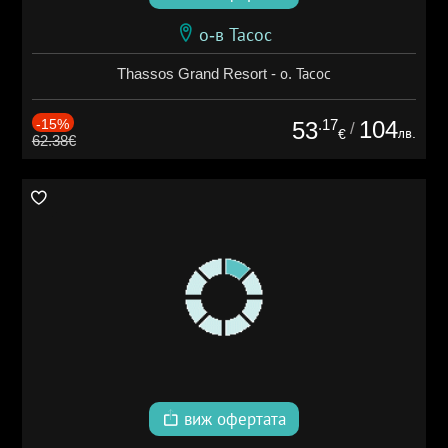
о-в Тасос
Thassos Grand Resort - о. Тасос
-15%
.17
104
53
/
лв.
€
62.38€
виж офертата