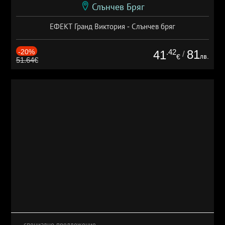
Слънчев Бряг
ЕФЕКТ Гранд Виктория - Слънчев бряг
-20%
.42
81
41
/
лв.
€
51.64€
специално предложение