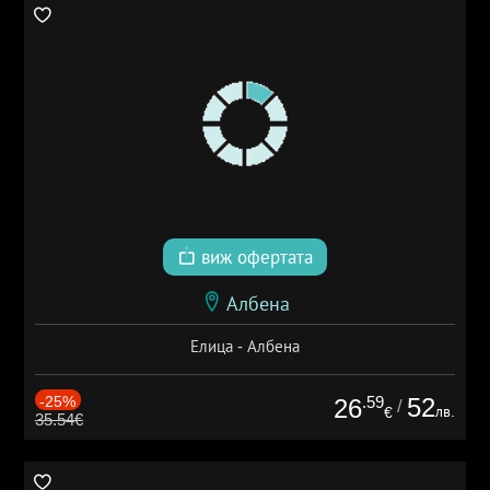
виж офертата
Албена
Елица - Албена
-25%
.59
52
26
/
лв.
€
35.54€