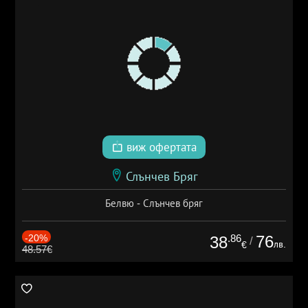
виж офертата
Слънчев Бряг
Белвю - Слънчев бряг
-20%
.86
76
38
/
лв.
€
48.57€