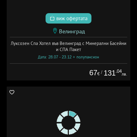
виж офертата
Велинград
Луксозен Спа Хотел във Велинград с Минерални Басейни
и СПА Пакет
Дата: 28.07 - 23.12 + полупансион
67
.04
131
/
€
лв.