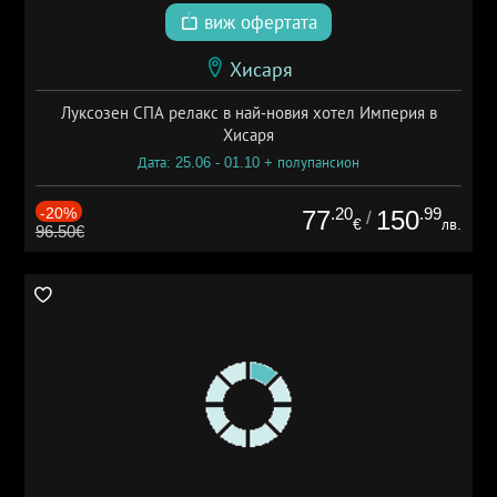
виж офертата
Хисаря
Луксозен СПА релакс в най-новия хотел Империя в
Хисаря
Дата: 25.06 - 01.10 + полупансион
-20%
.20
.99
77
150
/
€
лв.
96.50€