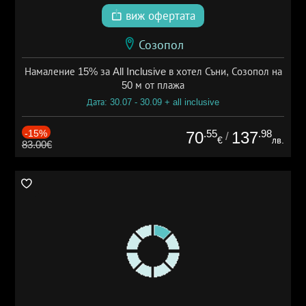
виж офертата
Созопол
Намаление 15% за All Inclusive в хотел Съни, Созопол на
50 м от плажа
Дата: 30.07 - 30.09 + all inclusive
-15%
.55
.98
70
137
/
€
лв.
83.00€