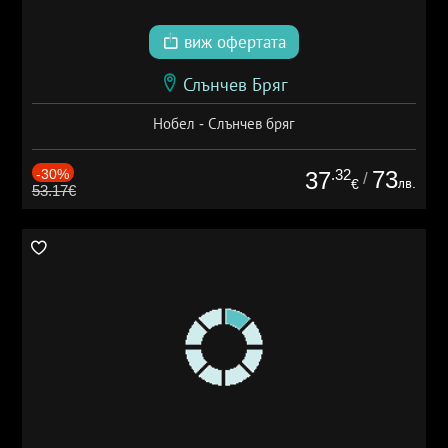
виж офертата
Слънчев Бряг
Нобел - Слънчев бряг
-30%
.32
73
37
/
лв.
€
53.17€