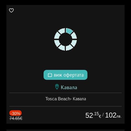
виж офертата
Кавала
Tosca Beach- Кавала
-30%
.15
102
52
/
лв.
€
74.65€