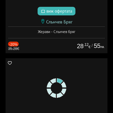
виж офертата
Слънчев Бряг
Жерави - Слънчев бряг
-20%
.12
55
28
/
лв.
€
35.28€