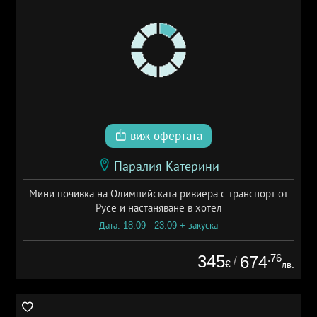
виж офертата
Паралия Катерини
Мини почивка на Олимпийската ривиера с транспорт от
Русе и настаняване в хотел
Дата: 18.09 - 23.09 + закуска
345
.76
674
/
€
лв.