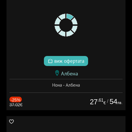
виж офертата
Албена
Нона - Албена
-25%
.61
54
27
/
лв.
€
37.02€