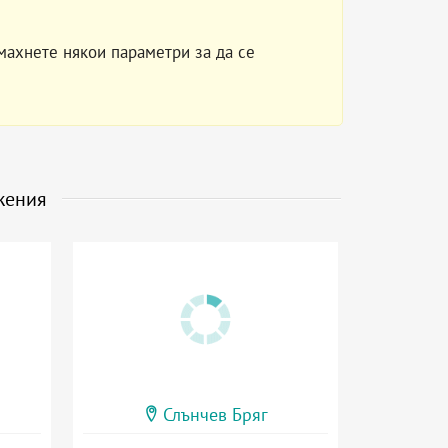
махнете някои параметри за да се
жения
Слънчев Бряг