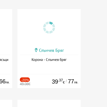
Слънчев Бряг
ясъци
Корона - Слънчев бряг
66
-20%
.37
77
39
/
лв.
лв.
€
49.08€