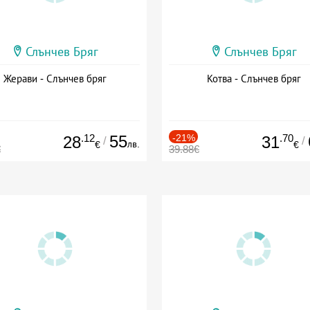
Слънчев Бряг
Слънчев Бряг
Жерави - Слънчев бряг
Котва - Слънчев бряг
.12
55
-21%
.70
28
31
/
/
лв.
€
€
€
39.88€