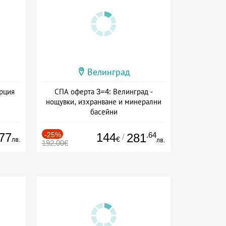
Велинград
ърция
СПА оферта 3=4: Велинград -
нощувки, изхранване и минерални
басейни
Дата: 01.07 - 30.09 + полупансион
77
-25%
144
.64
281
/
лв.
€
лв.
192.00€