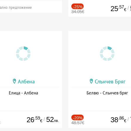
-25%
.57
25
/
ално предложение
€
34.05€
Албена
Слънчев Бряг
Елица - Албена
Белвю - Слънчев бряг
.59
52
-20%
.86
26
38
/
/
лв.
€
€
€
48.57€