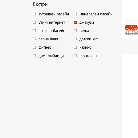
Екстри
вътрешен басейн
минерален басейн
Wi-Fi интернет
джакузи
-15%
външен басейн
сауна
41.42
парна баня
детски кът
фитнес
казино
дом. любимци
ресторант