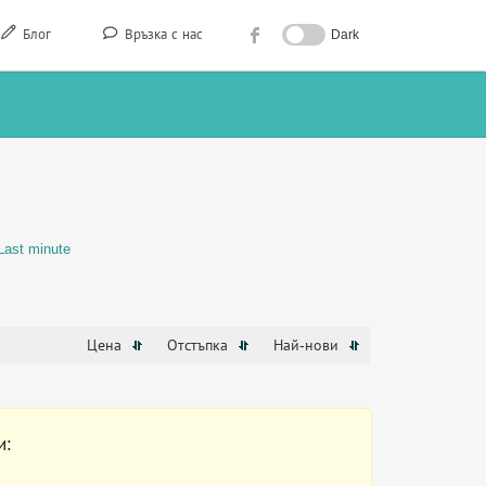
Блог
Връзка с нас
Dark
Last minute
Цена
Отстъпка
Най-нови
и: