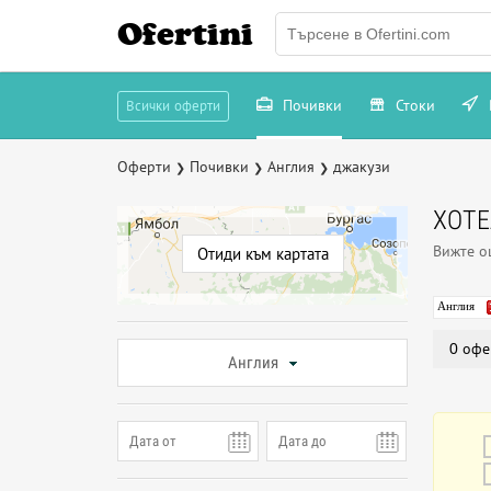
Ofertini
Почивки
Стоки
Всички оферти
Оферти
Почивки
Англия
джакузи
❯
❯
❯
ХОТЕ
Вижте 
Отиди към картата
Англия
0 офе
Англия