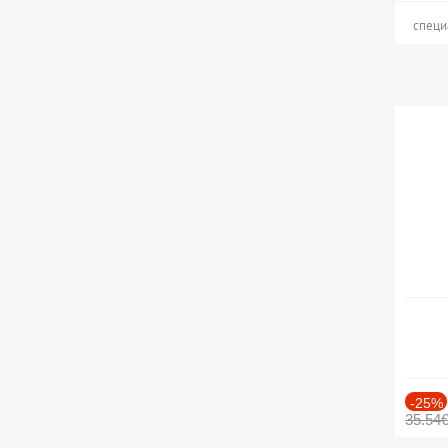
специ
-25%
35.54