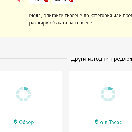
Моля, опитайте търсене по категория или пре
разшири обхвата на търсене.
Други изгодни предло
Обзор
о-в Тасос