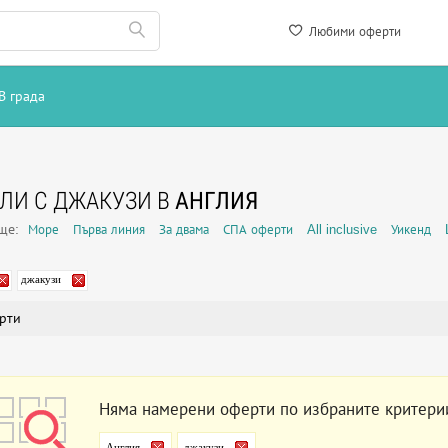
Любими оферти
В града
ЛИ С ДЖАКУЗИ В
АНГЛИЯ
още:
Море
Първа линия
За двама
СПА оферти
All inclusive
Уикенд
джакузи
рти
Няма намерени оферти по избраните критери
Англия
джакузи