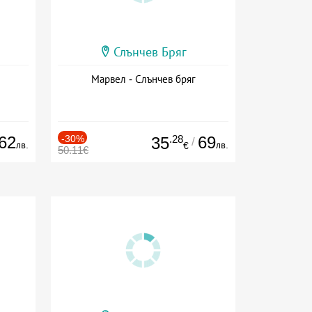
Слънчев Бряг
Марвел - Слънчев бряг
62
-30%
.28
69
35
/
лв.
лв.
€
50.11€