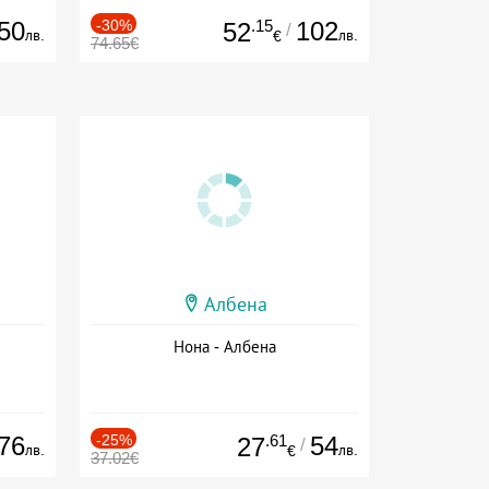
50
-30%
.15
102
52
/
лв.
лв.
€
74.65€
Албена
Нона - Албена
76
-25%
.61
54
27
/
лв.
лв.
€
37.02€