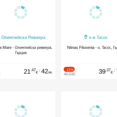
Олимпийска Ривиера
о-в Тасос
a Mare - Олимпийска ривиера,
Ntinas Filoxenia - о. Тасос, Г
Гърция
.47
42
-15%
.37
21
39
/
/
лв.
€
€
€
46.53€