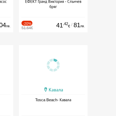
асос
ЕФЕКТ Гранд Виктория - Слънчев
бряг
04
-20%
.42
81
41
/
лв.
лв.
€
51.64€
Кавала
Tosca Beach- Кавала