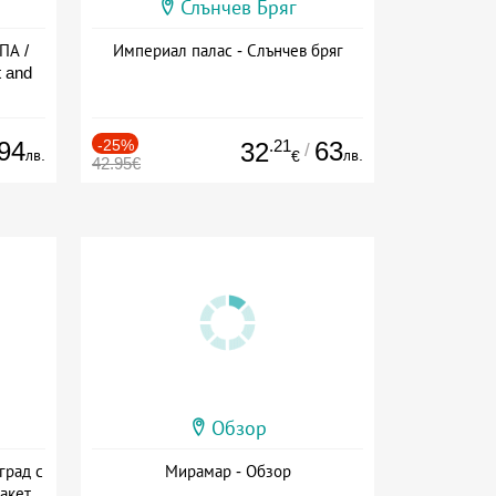
Слънчев Бряг
ПА /
Империал палас - Слънчев бряг
 and
94
-25%
.21
63
32
/
лв.
лв.
€
42.95€
Обзор
град с
Мирамар - Обзор
акет