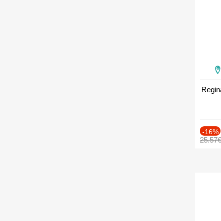
Regin
-16%
25.57