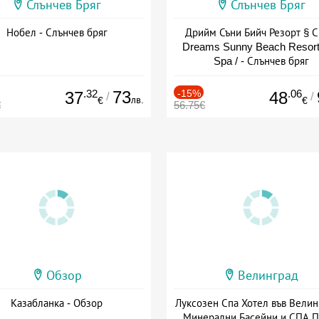
Слънчев Бряг
Слънчев Бряг
Нобел - Слънчев бряг
Дрийм Съни Бийч Резорт § С
Dreams Sunny Beach Resort
Spa / - Слънчев бряг
.32
73
-15%
.06
37
48
/
/
лв.
€
€
€
56.75€
Обзор
Велинград
Казабланка - Обзор
Луксозен Спа Хотел във Велин
Минерални Басейни и СПА П