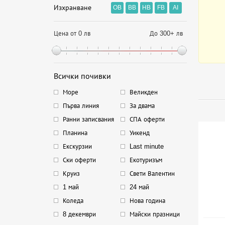
Изхранване
OB
BB
HB
FB
AI
Цена от 0 лв
До 300+ лв
Всички почивки
Море
Великден
Първа линия
За двама
Ранни записвания
СПА оферти
Планина
Уикенд
Екскурзии
Last minute
Ски оферти
Екотуризъм
Круиз
Свети Валентин
1 май
24 май
Коледа
Нова година
8 декември
Майски празници