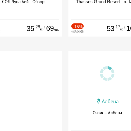
СОЛ Луна Бей - Обзор
Thassos Grand Resort - о. Т
.28
69
-15%
.17
1
35
53
/
/
лв.
€
€
€
62.38€
Албена
Оазис - Албена