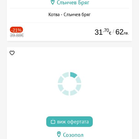
Слънчев Бряг
Котва - Слънчев бряг
-21%
.70
62
31
/
лв.
€
39.88€
виж офертата
Созопол