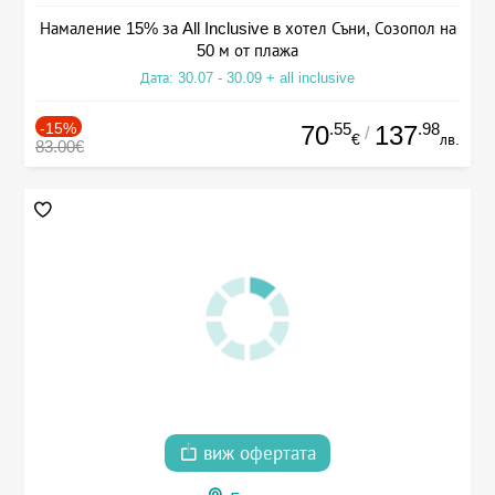
Намаление 15% за All Inclusive в хотел Съни, Созопол на
50 м от плажа
Дата: 30.07 - 30.09 + all inclusive
-15%
.55
.98
70
137
/
€
лв.
83.00€
виж офертата