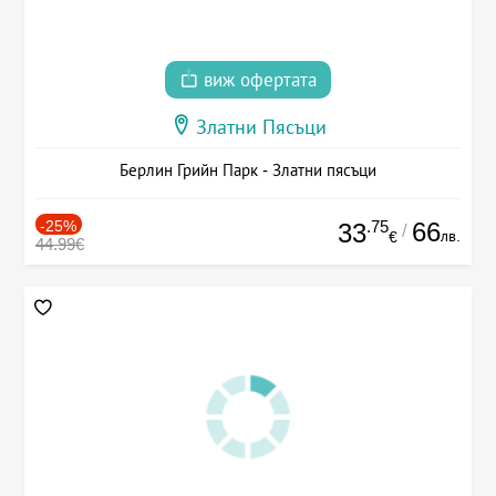
виж офертата
Златни Пясъци
Берлин Грийн Парк - Златни пясъци
-25%
.75
66
33
/
лв.
€
44.99€