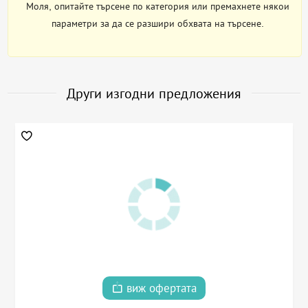
Моля, опитайте търсене по категория или премахнете някои
параметри за да се разшири обхвата на търсене.
Други изгодни предложения
виж офертата