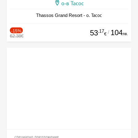
о-в Тасос
Thassos Grand Resort - о. Тасос
-15%
.17
104
53
/
лв.
€
62.38€
специално предложение