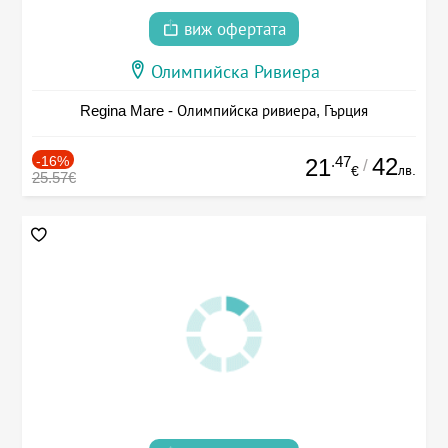
виж офертата
Олимпийска Ривиера
Regina Mare - Олимпийска ривиера, Гърция
-16%
.47
42
21
/
лв.
€
25.57€