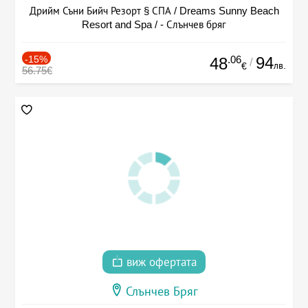
Дрийм Съни Бийч Резорт § СПА / Dreams Sunny Beach
Resort and Spa / - Слънчев бряг
-15%
.06
94
48
/
лв.
€
56.75€
виж офертата
Слънчев Бряг