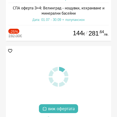
СПА оферта 3=4: Велинград - нощувки, изхранване и
минерални басейни
Дата: 01.07 - 30.09 + полупансион
-25%
144
.64
281
/
€
лв.
192.00€
виж офертата