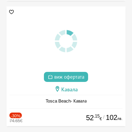
виж офертата
Кавала
Tosca Beach- Кавала
-30%
.15
102
52
/
лв.
€
74.65€