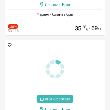
Слънчев Бряг
Марвел - Слънчев бряг
-30%
.28
69
35
/
лв.
€
50.11€
виж офертата
Слънчев Бряг