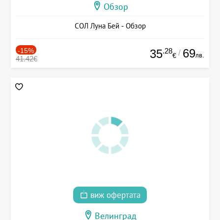
Обзор
СОЛ Луна Бей - Обзор
-15%
.28
69
35
/
лв.
€
41.42€
виж офертата
Велинград