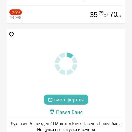
-20%
.79
70
35
/
лв.
€
44.99€
виж офертата
Павел Баня
Луксозен 5-звезден СПА хотел Княз Павел в Павел баня:
Нощувка със закуска и вечеря