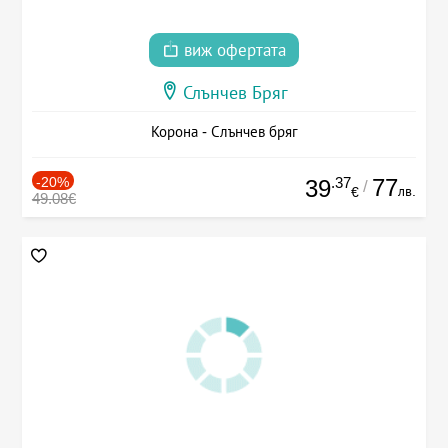
виж офертата
Слънчев Бряг
Корона - Слънчев бряг
-20%
.37
77
39
/
лв.
€
49.08€