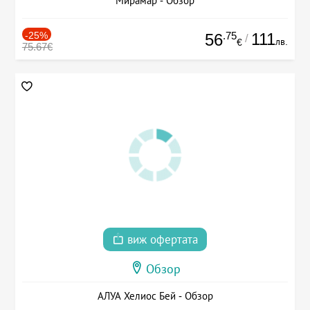
Мирамар - Обзор
-25%
.75
111
56
/
лв.
€
75.67€
виж офертата
Обзор
АЛУА Хелиос Бей - Обзор