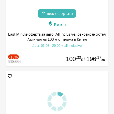
виж офертата
Китен
Last Minute оферта за лято: All Inclusive, реновиран хотел
Атлиман на 100 м от плажа в Китен
Дата: 01.06 - 29.09 + all inclusive
-15%
.30
.17
100
196
/
€
лв.
118.00€