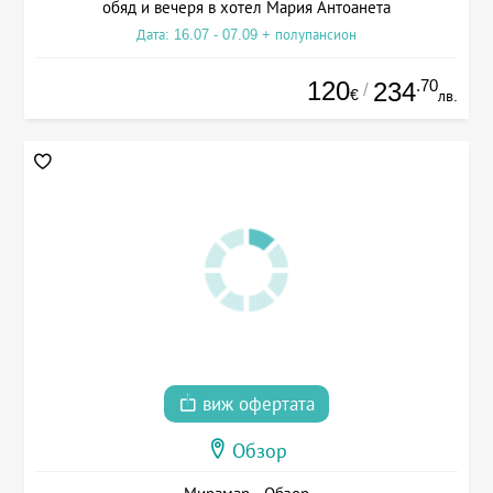
обяд и вечеря в хотел Мария Антоанета
Дата: 16.07 - 07.09 + полупансион
120
.70
234
/
€
лв.
виж офертата
Обзор