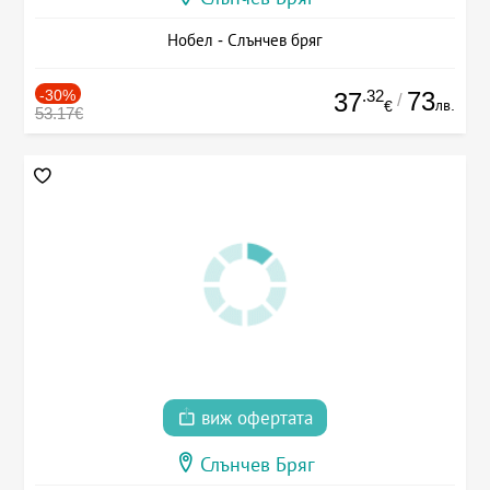
Нобел - Слънчев бряг
-30%
.32
73
37
/
лв.
€
53.17€
виж офертата
Слънчев Бряг