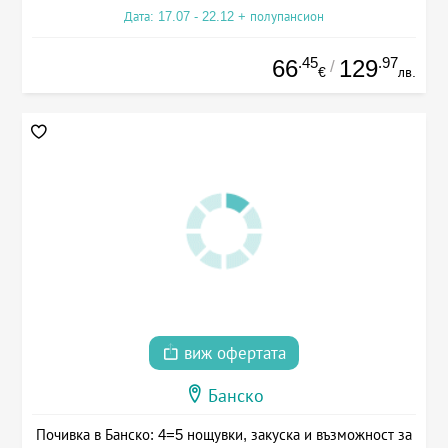
Дата: 17.07 - 22.12 + полупансион
.45
.97
66
129
/
€
лв.
виж офертата
Банско
Почивка в Банско: 4=5 нощувки, закуска и възможност за