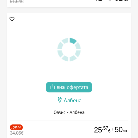
51.64€
виж офертата
Албена
Оазис - Албена
-25%
.57
50
25
/
лв.
€
34.05€