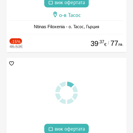
виж офертата
о-в Тасос
Ntinas Filoxenia - о. Тасос, Гърция
-15%
.37
77
39
/
лв.
€
46.53€
виж офертата