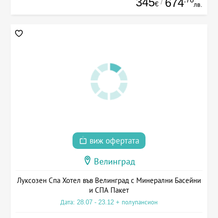
345
674
/
€
лв.
виж офертата
Велинград
Луксозен Спа Хотел във Велинград с Минерални Басейни
и СПА Пакет
Дата: 28.07 - 23.12 + полупансион