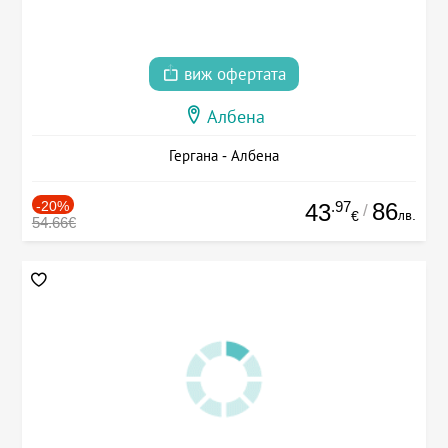
виж офертата
Албена
Гергана - Албена
-20%
.97
86
43
/
лв.
€
54.66€