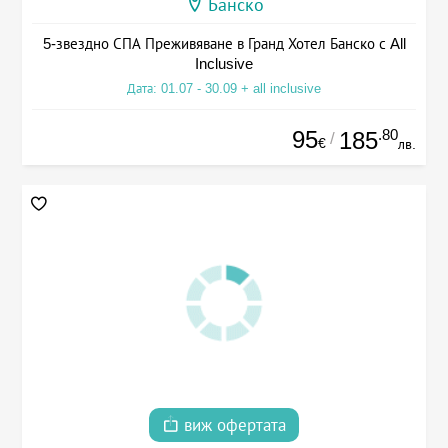
Банско
5-звездно СПА Преживяване в Гранд Хотел Банско с All
Inclusive
Дата: 01.07 - 30.09 + all inclusive
95
.80
185
/
€
лв.
виж офертата