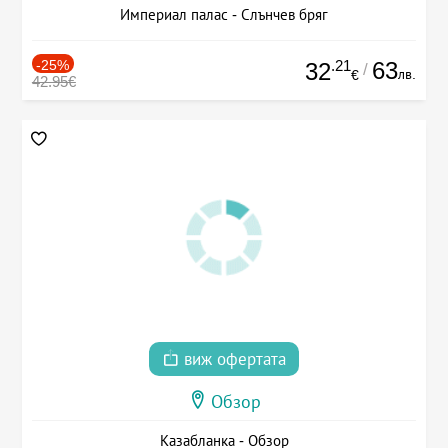
Империал палас - Слънчев бряг
-25%
.21
63
32
/
лв.
€
42.95€
виж офертата
Обзор
Казабланка - Обзор