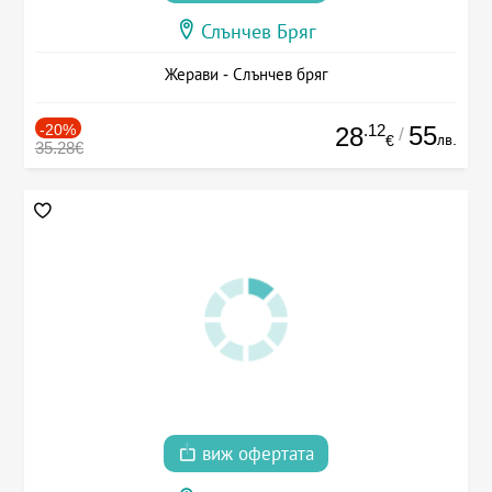
Слънчев Бряг
Жерави - Слънчев бряг
-20%
.12
55
28
/
лв.
€
35.28€
виж офертата