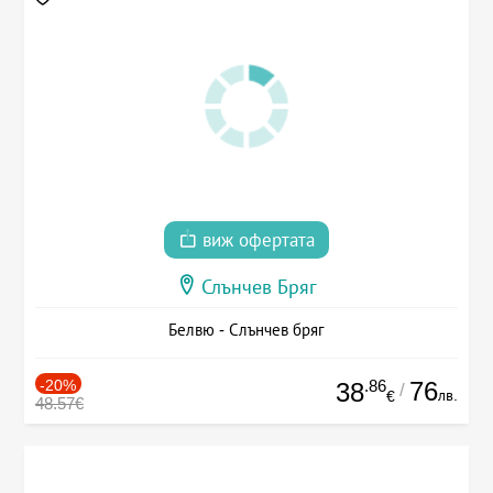
виж офертата
Слънчев Бряг
Белвю - Слънчев бряг
-20%
.86
76
38
/
лв.
€
48.57€