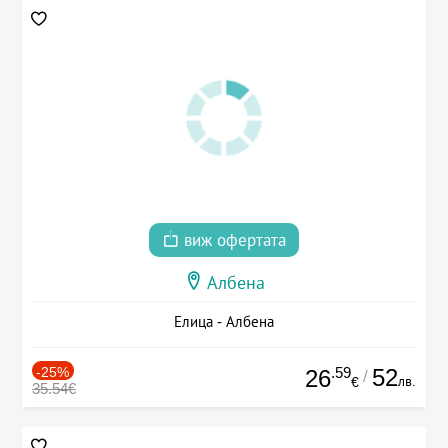
виж офертата
Албена
Елица - Албена
-25%
.59
52
26
/
лв.
€
35.54€