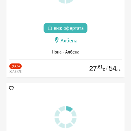
виж офертата
Албена
Нона - Албена
-25%
.61
54
27
/
лв.
€
37.02€