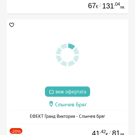
67
.04
131
/
€
лв.
виж офертата
Слънчев Бряг
ЕФЕКТ Гранд Виктория - Слънчев бряг
-20%
.42
81
41
/
лв.
€