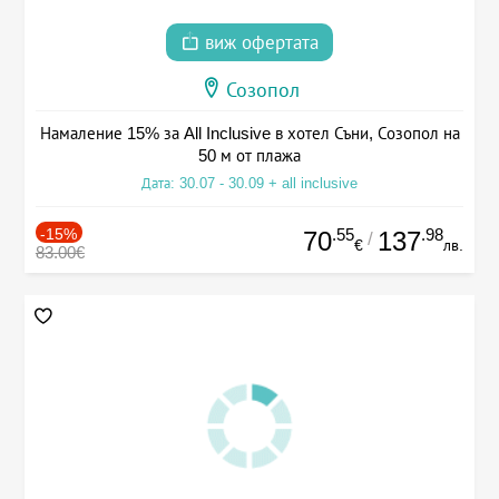
виж офертата
Созопол
Намаление 15% за All Inclusive в хотел Съни, Созопол на
50 м от плажа
Дата: 30.07 - 30.09 + all inclusive
-15%
.55
.98
70
137
/
€
лв.
83.00€