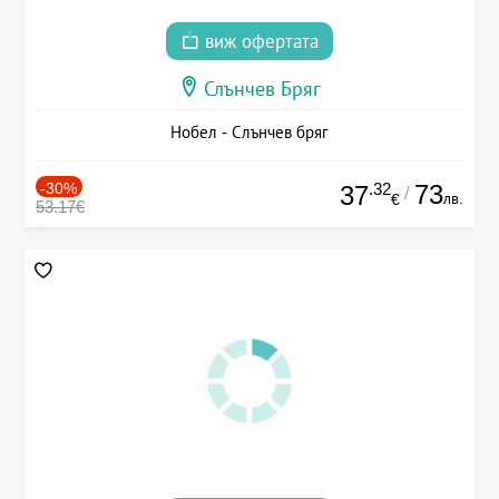
виж офертата
Слънчев Бряг
Нобел - Слънчев бряг
-30%
.32
73
37
/
лв.
€
53.17€