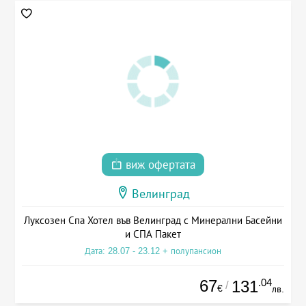
виж офертата
Велинград
Луксозен Спа Хотел във Велинград с Минерални Басейни
и СПА Пакет
Дата: 28.07 - 23.12 + полупансион
67
.04
131
/
€
лв.