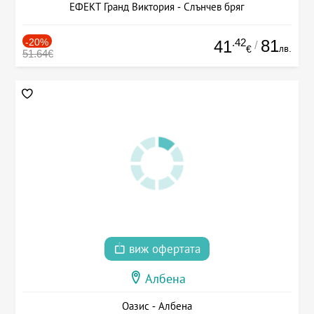
ЕФЕКТ Гранд Виктория - Слънчев бряг
-20%
.42
81
41
/
лв.
€
51.64€
виж офертата
Албена
Оазис - Албена