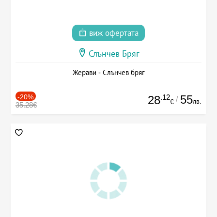
виж офертата
Слънчев Бряг
Жерави - Слънчев бряг
-20%
.12
55
28
/
лв.
€
35.28€