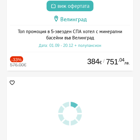
виж офертата
Велинград
Топ промоция в 5-звезден СПА хотел с минерални
басейни във Велинград
Дата: 01.09 - 20.12 + полупансион
-33%
384
.04
751
/
€
лв.
576.00€