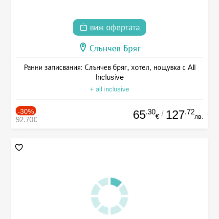
виж офертата
Слънчев Бряг
Ранни записвания: Слънчев бряг, хотел, нощувка с All
Inclusive
+ all inclusive
-30%
.30
.72
65
127
/
€
лв.
92.70€