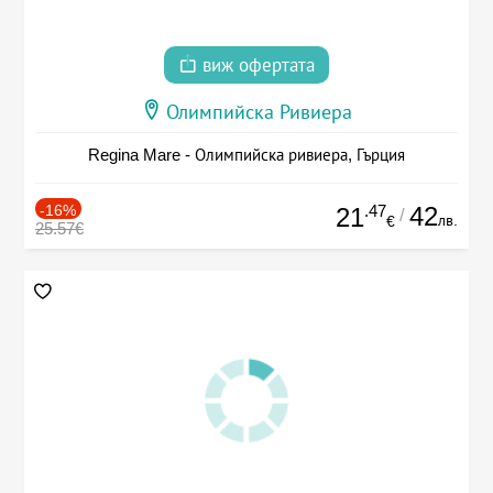
виж офертата
Олимпийска Ривиера
Regina Mare - Олимпийска ривиера, Гърция
-16%
.47
42
21
/
лв.
€
25.57€