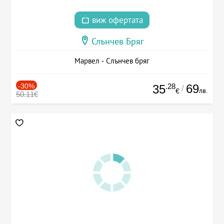
виж офертата
Слънчев Бряг
Марвел - Слънчев бряг
-30%
.28
69
35
/
лв.
€
50.11€