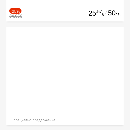
-25%
.57
50
25
/
лв.
€
34.05€
специално предложение