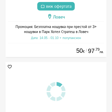
виж офертата
Ловеч
Промоция: Безплатна нощувка при престой от 3+
нощувки в Парк Хотел Стратеш в Ловеч
Дата: 14.05 - 01.10 + полупансион
50
.79
97
/
€
лв.