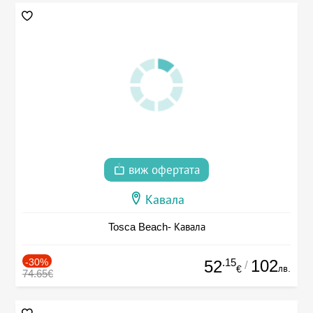
виж офертата
Кавала
Tosca Beach- Кавала
-30%
.15
102
52
/
лв.
€
74.65€