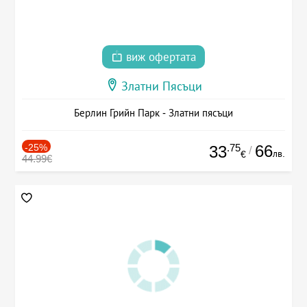
виж офертата
Златни Пясъци
Берлин Грийн Парк - Златни пясъци
-25%
.75
66
33
/
лв.
€
44.99€