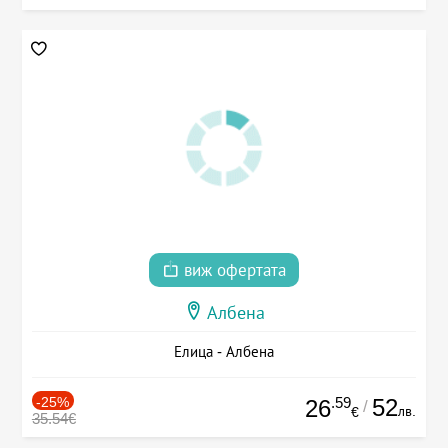
виж офертата
Албена
Елица - Албена
-25%
.59
52
26
/
лв.
€
35.54€