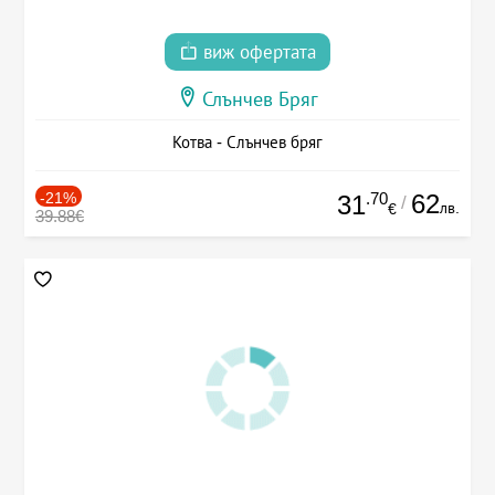
виж офертата
Слънчев Бряг
Котва - Слънчев бряг
-21%
.70
62
31
/
лв.
€
39.88€