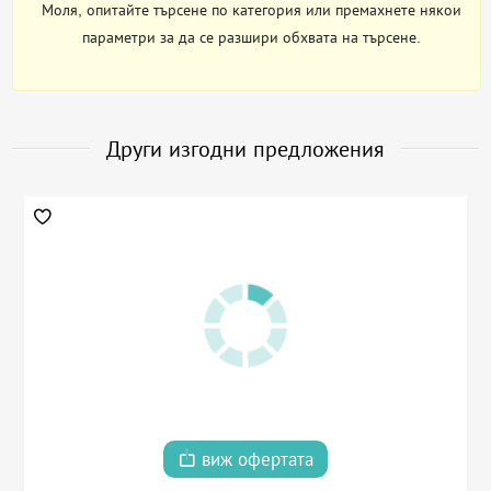
Моля, опитайте търсене по категория или премахнете някои
параметри за да се разшири обхвата на търсене.
Други изгодни предложения
виж офертата