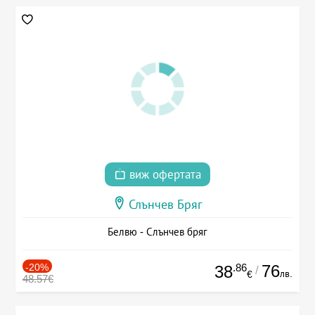
виж офертата
Слънчев Бряг
Белвю - Слънчев бряг
-20%
.86
76
38
/
лв.
€
48.57€