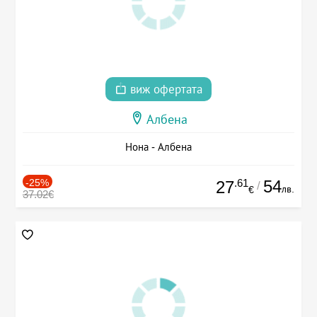
виж офертата
Албена
Нона - Албена
-25%
.61
54
27
/
лв.
€
37.02€