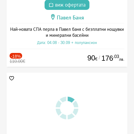
виж офертата
Павел Баня
Най-новата СПА перла в Павел баня с безплатни нощувки
и минерални басейни
Дата: 04.08 - 30.09 + полупансион
-18%
90
.03
176
/
€
лв.
110.00€