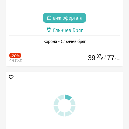
виж офертата
Слънчев Бряг
Корона - Слънчев бряг
-20%
.37
77
39
/
лв.
€
49.08€