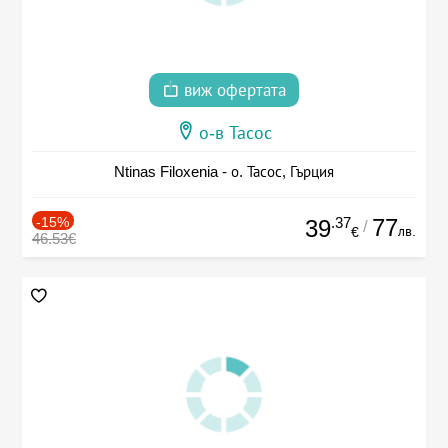
виж офертата
о-в Тасос
Ntinas Filoxenia - о. Тасос, Гърция
-15%
.37
77
39
/
лв.
€
46.53€