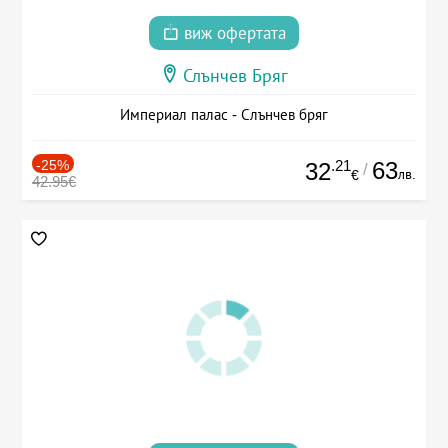
виж офертата
Слънчев Бряг
Империал палас - Слънчев бряг
-25%
.21
63
32
/
лв.
€
42.95€