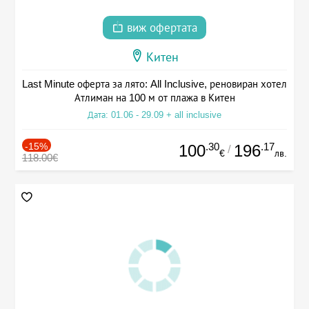
виж офертата
Китен
Last Minute оферта за лято: All Inclusive, реновиран хотел
Атлиман на 100 м от плажа в Китен
Дата: 01.06 - 29.09 + all inclusive
-15%
.30
.17
100
196
/
€
лв.
118.00€