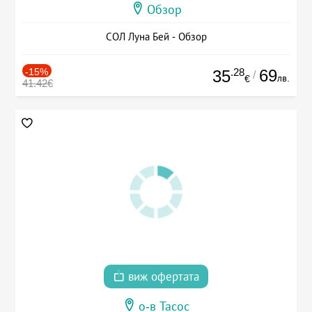
Обзор
СОЛ Луна Бей - Обзор
-15%
.28
69
35
/
лв.
€
41.42€
виж офертата
о-в Тасос