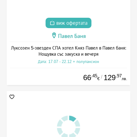
виж офертата
Павел Баня
Луксозен 5-звезден СПА хотел Княз Павел в Павел баня:
Нощувка със закуска и вечеря
Дата: 17.07 - 22.12 + полупансион
.45
.97
66
129
/
€
лв.