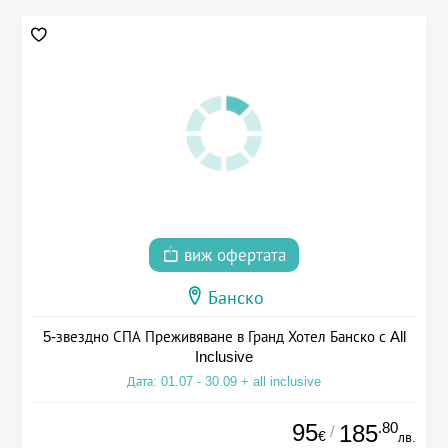
виж офертата
Банско
5-звездно СПА Преживяване в Гранд Хотел Банско с All
Inclusive
Дата: 01.07 - 30.09 + all inclusive
95
.80
185
/
€
лв.