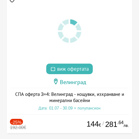
виж офертата
Велинград
СПА оферта 3=4: Велинград - нощувки, изхранване и
минерални басейни
Дата: 01.07 - 30.09 + полупансион
-25%
144
.64
281
/
€
лв.
192.00€