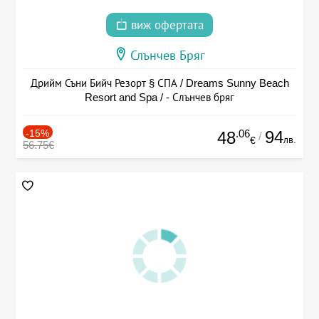
виж офертата
Слънчев Бряг
Дрийм Съни Бийч Резорт § СПА / Dreams Sunny Beach
Resort and Spa / - Слънчев бряг
-15%
.06
94
48
/
лв.
€
56.75€