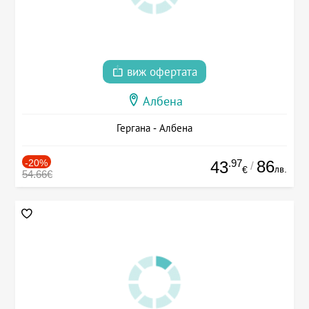
виж офертата
Албена
Гергана - Албена
-20%
.97
86
43
/
лв.
€
54.66€