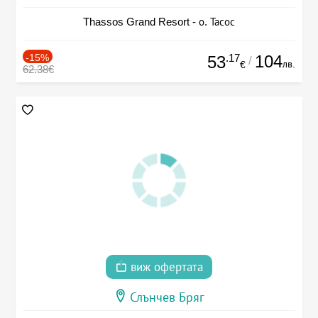
Thassos Grand Resort - о. Тасос
-15%
.17
104
53
/
лв.
€
62.38€
виж офертата
Слънчев Бряг