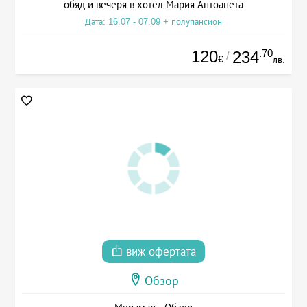
обяд и вечеря в хотел Мария Антоанета
Дата: 16.07 - 07.09 + полупансион
120
.70
234
/
€
лв.
виж офертата
Обзор