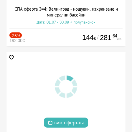
СПА оферта 3=4: Велинград - нощувки, изхранване и
минерални басейни
Дата: 01.07 - 30.09 + полупансион
-25%
144
.64
281
/
€
лв.
192.00€
виж офертата