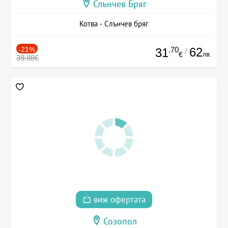
Слънчев Бряг
Котва - Слънчев бряг
-21%
.70
62
31
/
лв.
€
39.88€
виж офертата
Созопол