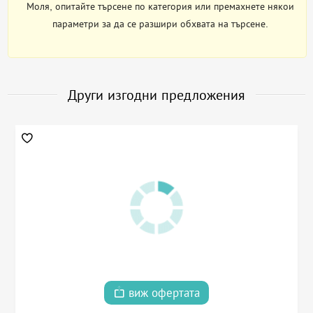
Моля, опитайте търсене по категория или премахнете някои
параметри за да се разшири обхвата на търсене.
Други изгодни предложения
виж офертата