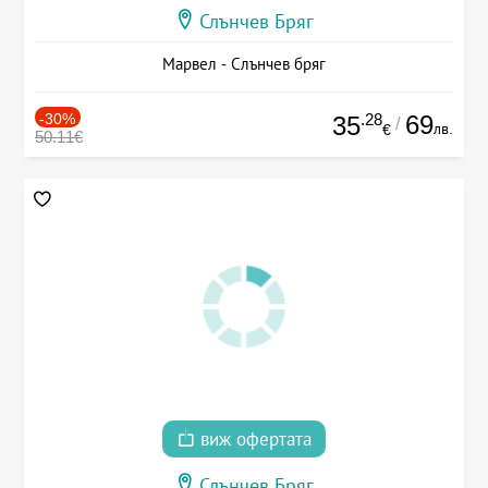
Слънчев Бряг
Марвел - Слънчев бряг
-30%
.28
69
35
/
лв.
€
50.11€
виж офертата
Слънчев Бряг