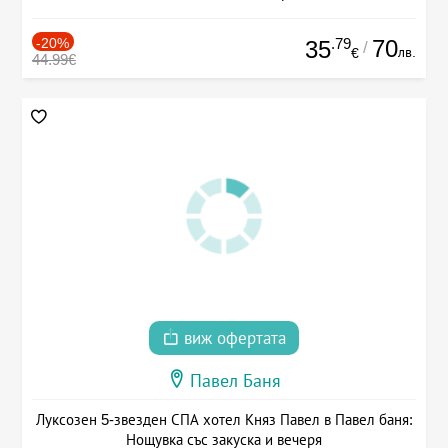
-20%
.79
70
35
/
лв.
€
44.99€
виж офертата
Павел Баня
Луксозен 5-звезден СПА хотел Княз Павел в Павел баня:
Нощувка със закуска и вечеря