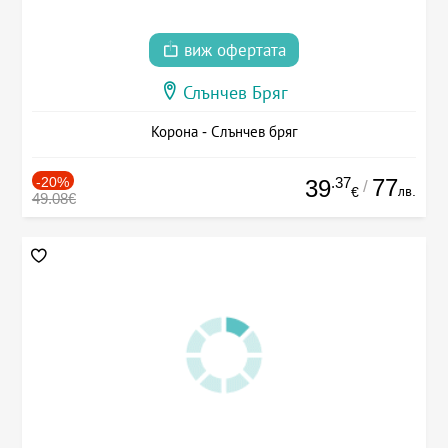
виж офертата
Слънчев Бряг
Корона - Слънчев бряг
-20%
.37
77
39
/
лв.
€
49.08€