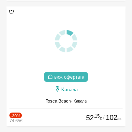
виж офертата
Кавала
Tosca Beach- Кавала
-30%
.15
102
52
/
лв.
€
74.65€