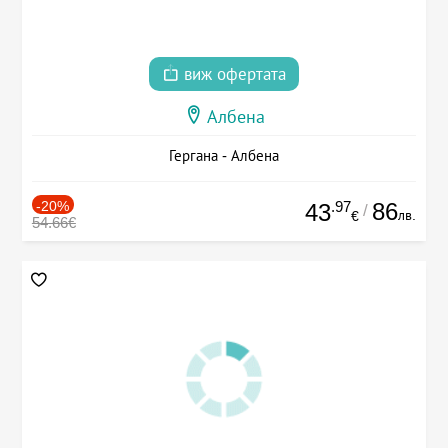
виж офертата
Албена
Гергана - Албена
-20%
.97
86
43
/
лв.
€
54.66€