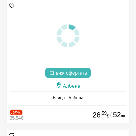
виж офертата
Албена
Елица - Албена
-25%
.59
52
26
/
лв.
€
35.54€