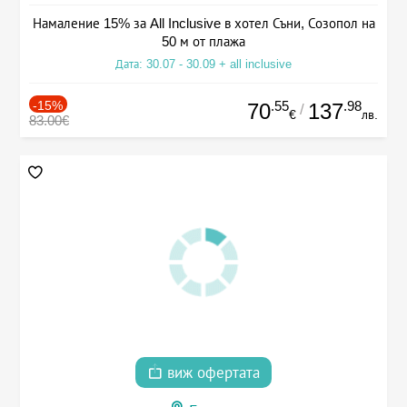
Намаление 15% за All Inclusive в хотел Съни, Созопол на
50 м от плажа
Дата: 30.07 - 30.09 + all inclusive
-15%
.55
.98
70
137
/
€
лв.
83.00€
виж офертата