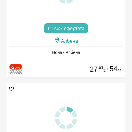
виж офертата
Албена
Нона - Албена
-25%
.61
54
27
/
лв.
€
37.02€