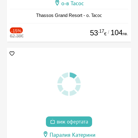
о-в Тасос
Thassos Grand Resort - о. Тасос
-15%
.17
104
53
/
лв.
€
62.38€
виж офертата
Паралия Катерини