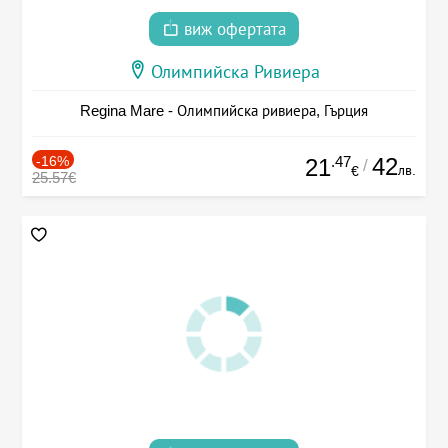
виж офертата
Олимпийска Ривиера
Regina Mare - Олимпийска ривиера, Гърция
-16%
.47
42
21
/
лв.
€
25.57€