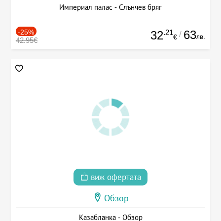
Империал палас - Слънчев бряг
-25%
.21
63
32
/
лв.
€
42.95€
виж офертата
Обзор
Казабланка - Обзор