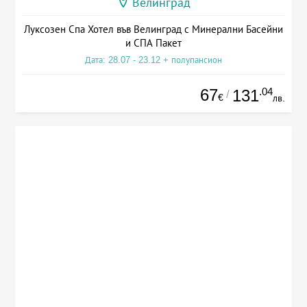
Велинград
Луксозен Спа Хотел във Велинград с Минерални Басейни
и СПА Пакет
Дата: 28.07 - 23.12 + полупансион
67
.04
131
/
€
лв.