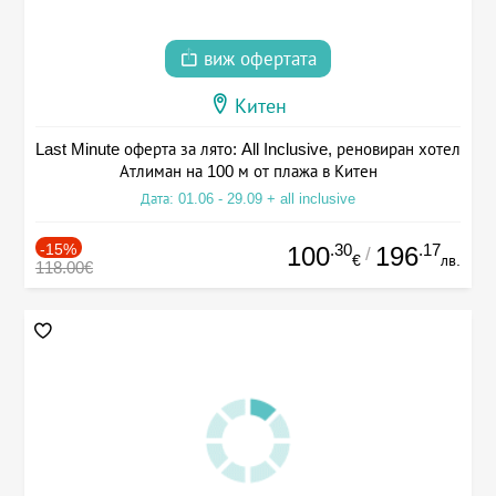
виж офертата
Китен
Last Minute оферта за лято: All Inclusive, реновиран хотел
Атлиман на 100 м от плажа в Китен
Дата: 01.06 - 29.09 + all inclusive
-15%
.30
.17
100
196
/
€
лв.
118.00€