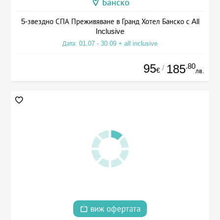
Банско
5-звездно СПА Преживяване в Гранд Хотел Банско с All
Inclusive
Дата: 01.07 - 30.09 + all inclusive
95
.80
185
/
€
лв.
виж офертата