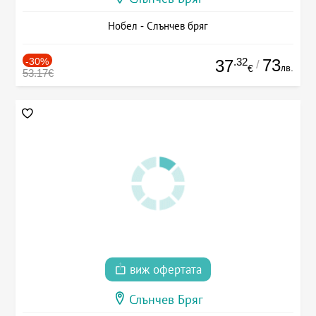
Нобел - Слънчев бряг
-30%
.32
73
37
/
лв.
€
53.17€
виж офертата
Слънчев Бряг