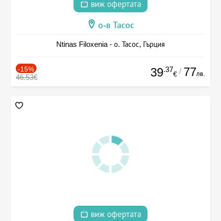
виж офертата
о-в Тасос
Ntinas Filoxenia - о. Тасос, Гърция
-15%
.37
77
39
/
лв.
€
46.53€
виж офертата