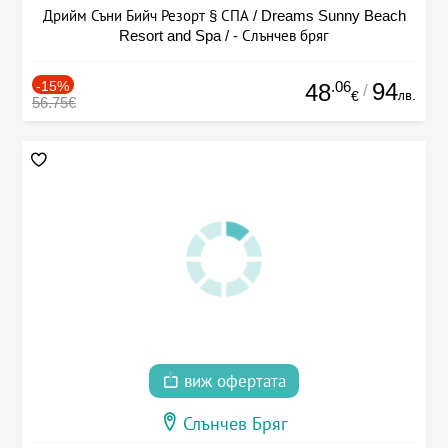
Дрийм Съни Бийч Резорт § СПА / Dreams Sunny Beach
Resort and Spa / - Слънчев бряг
-15%
.06
94
48
/
лв.
€
56.75€
виж офертата
Слънчев Бряг