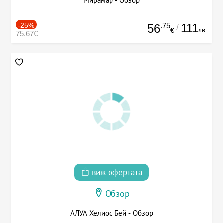
Мирамар - Обзор
-25%
.75
111
56
/
лв.
€
75.67€
виж офертата
Обзор
АЛУА Хелиос Бей - Обзор