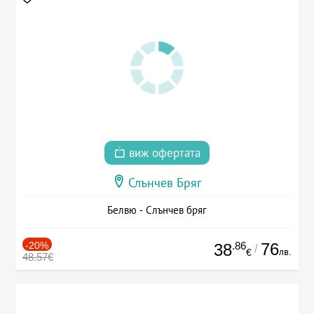
виж офертата
Слънчев Бряг
Белвю - Слънчев бряг
-20%
.86
76
38
/
лв.
€
48.57€