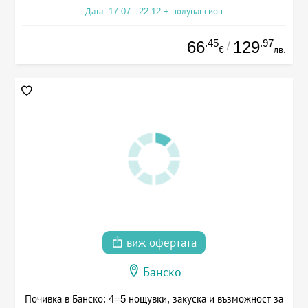
Дата: 17.07 - 22.12 + полупансион
.45
.97
66
129
/
€
лв.
виж офертата
Банско
Почивка в Банско: 4=5 нощувки, закуска и възможност за