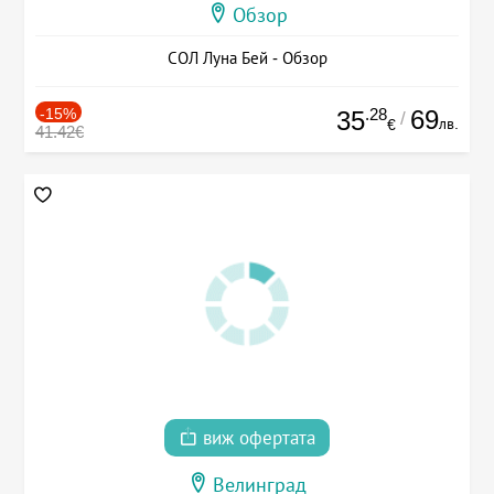
Обзор
СОЛ Луна Бей - Обзор
-15%
.28
69
35
/
лв.
€
41.42€
виж офертата
Велинград