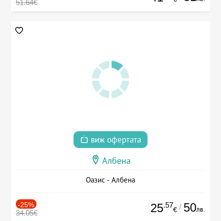
51.64€
виж офертата
Албена
Оазис - Албена
-25%
.57
50
25
/
лв.
€
34.05€