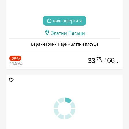
виж офертата
Златни Пясъци
Берлин Грийн Парк - Златни пясъци
-25%
.75
66
33
/
лв.
€
44.99€