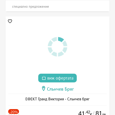
специално предложение
виж офертата
Слънчев Бряг
ЕФЕКТ Гранд Виктория - Слънчев бряг
-20%
.42
81
41
/
лв.
€