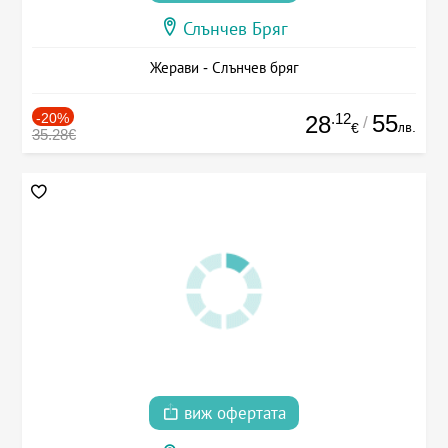
Слънчев Бряг
Жерави - Слънчев бряг
-20%
.12
55
28
/
лв.
€
35.28€
виж офертата