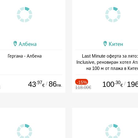
Албена
Китен
Гергана - Албена
Last Minute оферта за лято: 
Inclusive, реновиран хотел А
на 100 м от плажа в Ките
Дата: 01.06 - 29.09 + all inclus
.97
86
-15%
.30
43
100
19
/
/
лв.
€
€
€
118.00€