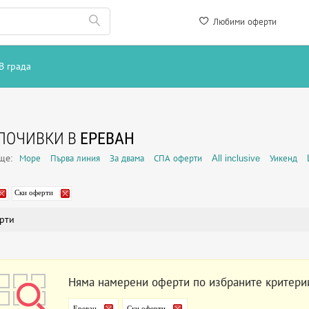
Любими оферти
В града
ПОЧИВКИ В
ЕРЕВАН
още:
Море
Първа линия
За двама
СПА оферти
All inclusive
Уикенд
Ски оферти
рти
Няма намерени оферти по избраните критери
Ереван
Ски оферти