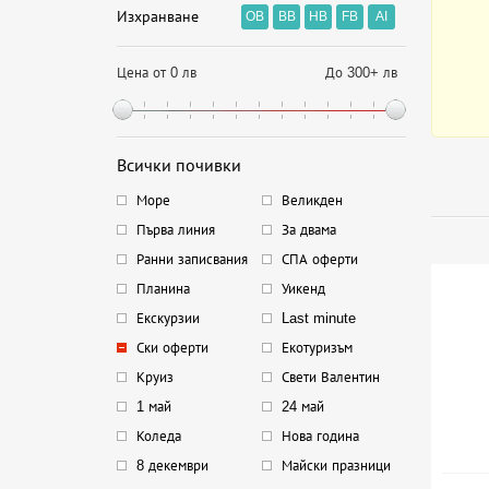
Изхранване
OB
BB
HB
FB
AI
Цена от 0 лв
До 300+ лв
Всички почивки
Море
Великден
Първа линия
За двама
Ранни записвания
СПА оферти
Планина
Уикенд
Екскурзии
Last minute
Ски оферти
Екотуризъм
Круиз
Свети Валентин
1 май
24 май
Коледа
Нова година
8 декември
Майски празници