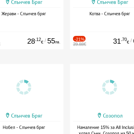
Слънчев Бряг
Слънчев Бряг
Жерави - Слънчев бряг
Котва - Слънчев бряг
.12
55
-21%
.70
28
31
/
/
лв.
€
€
€
39.88€
Слънчев Бряг
Созопол
Нобел - Слънчев бряг
Намаление 15% за All Inclus
хотел Съни, Созопол на 50 