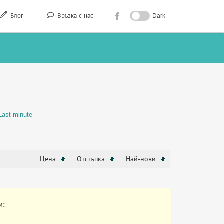
Блог
Връзка с нас
Dark
Last minute
Цена
Отстъпка
Най-нови
и: