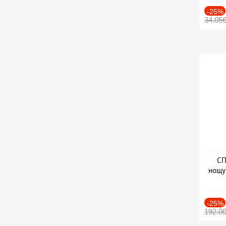
-25%
34.05
СП
нощу
Дат
-25%
192.0