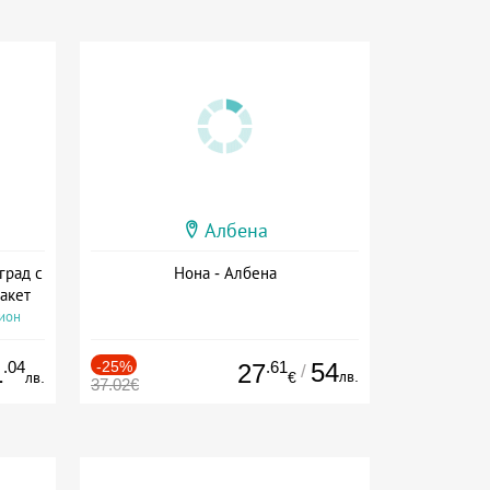
Албена
град с
Нона - Албена
акет
сион
.04
-25%
.61
54
1
27
/
лв.
лв.
€
37.02€