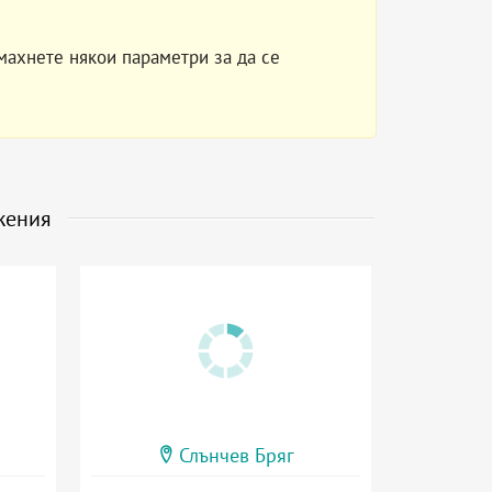
махнете някои параметри за да се
жения
Слънчев Бряг