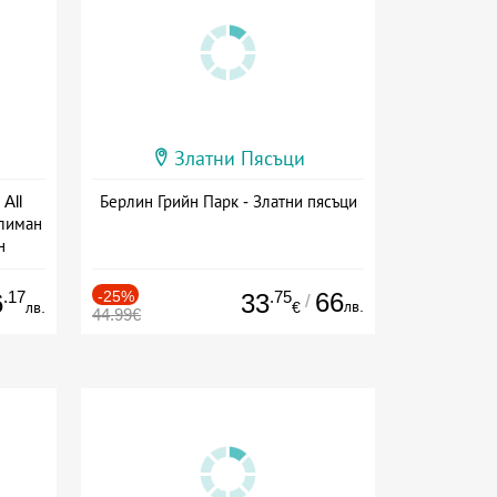
Златни Пясъци
All
Берлин Грийн Парк - Златни пясъци
тлиман
н
ive
.17
-25%
.75
66
6
33
/
лв.
лв.
€
44.99€