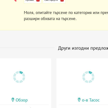
Моля, опитайте търсене по категория или пре
разшири обхвата на търсене.
Други изгодни предло
Обзор
о-в Тасос