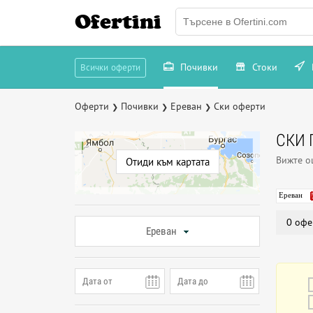
Ofertini
Почивки
Стоки
Всички оферти
Оферти
Почивки
Ереван
Ски оферти
❯
❯
❯
СКИ 
Вижте 
Отиди към картата
Ереван
0 офе
Ереван