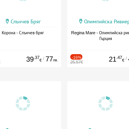
Слънчев Бряг
Олимпийска Ривие
Корона - Слънчев бряг
Regina Mare - Олимпийска ри
Гърция
.37
77
-16%
.47
39
21
/
/
лв.
€
€
€
25.57€