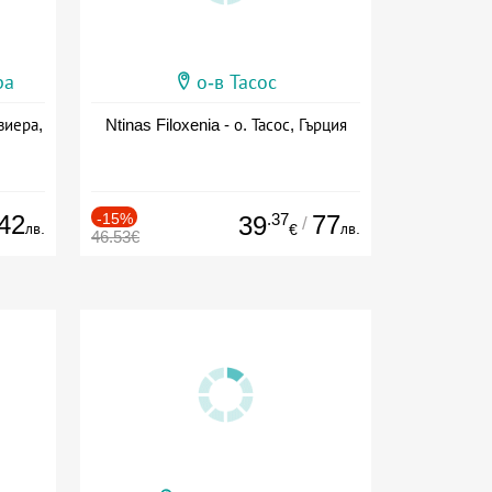
ра
о-в Тасос
виера,
Ntinas Filoxenia - о. Тасос, Гърция
42
-15%
.37
77
39
/
лв.
лв.
€
46.53€