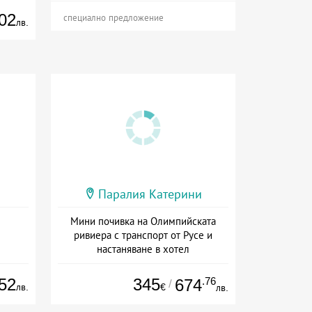
02
специално предложение
лв.
Паралия Катерини
Мини почивка на Олимпийската
ривиера с транспорт от Русе и
настаняване в хотел
Дата: 18.09 - 23.09 + закуска
52
345
.76
674
/
лв.
€
лв.