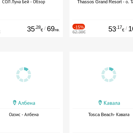
СОЛ Луна Бей - Обзор
Thassos Grand Resort - о. Т
.28
69
-15%
.17
1
35
53
/
/
лв.
€
€
€
62.38€
Албена
Кавала
Оазис - Албена
Tosca Beach- Кавала