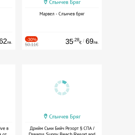
Слънчев Бряг
Марвел - Слънчев бряг
62
-30%
.28
69
35
/
лв.
лв.
€
50.11€
Слънчев Бряг
ive в
Дрийм Съни Бийч Резорт § СПА /
м от
Dreams Sunny Beach Resort and