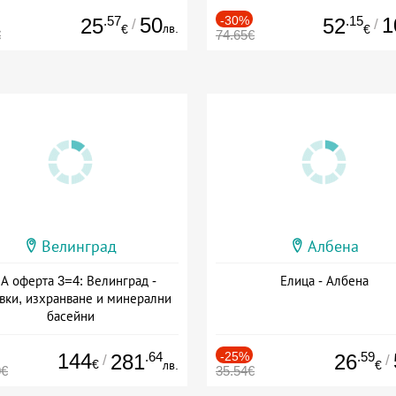
.57
50
-30%
.15
1
25
52
/
/
лв.
€
€
€
74.65€
Велинград
Албена
А оферта 3=4: Велинград -
Елица - Албена
вки, изхранване и минерални
басейни
а: 01.07 - 30.09 + полупансион
144
.64
-25%
.59
281
26
/
/
€
лв.
€
0€
35.54€