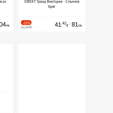
асос
ЕФЕКТ Гранд Виктория - Слънчев
бряг
04
-20%
.42
81
41
/
лв.
лв.
€
51.64€