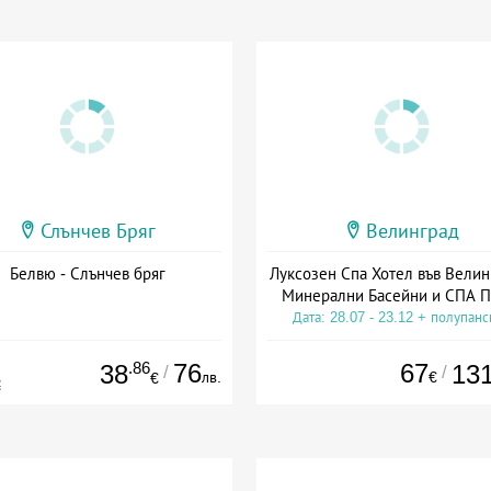
Слънчев Бряг
Велинград
Белвю - Слънчев бряг
Луксозен Спа Хотел във Велин
Минерални Басейни и СПА П
Дата: 28.07 - 23.12 + полупан
.86
76
67
38
13
/
/
лв.
€
€
€