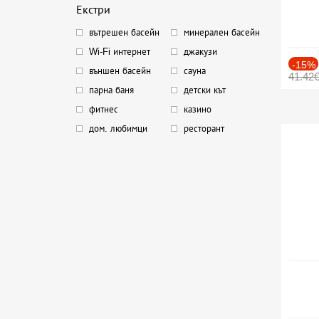
Екстри
вътрешен басейн
минерален басейн
Wi-Fi интернет
джакузи
-15%
външен басейн
сауна
41.42
парна баня
детски кът
фитнес
казино
дом. любимци
ресторант