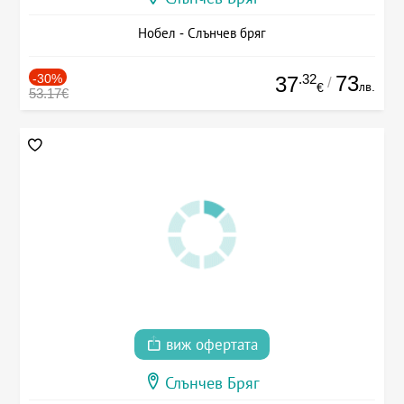
Нобел - Слънчев бряг
-30%
.32
73
37
/
лв.
€
53.17€
виж офертата
Слънчев Бряг