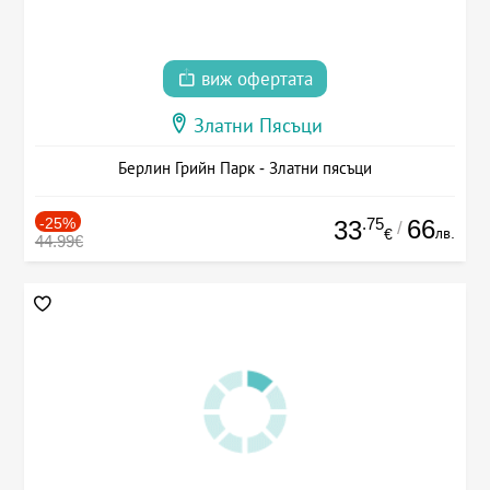
виж офертата
Златни Пясъци
Берлин Грийн Парк - Златни пясъци
-25%
.75
66
33
/
лв.
€
44.99€