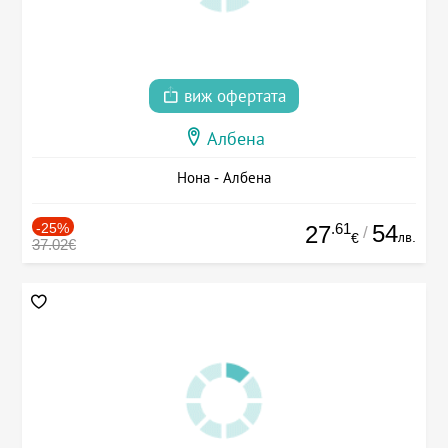
виж офертата
Албена
Нона - Албена
-25%
.61
54
27
/
лв.
€
37.02€