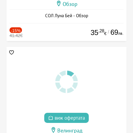
Обзор
СОЛ Луна Бей - Обзор
-15%
.28
69
35
/
лв.
€
41.42€
виж офертата
Велинград