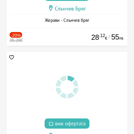
Слънчев Бряг
Жерави - Слънчев бряг
-20%
.12
55
28
/
лв.
€
35.28€
виж офертата