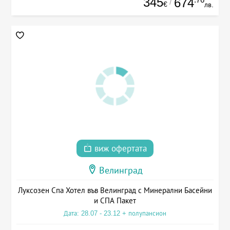
345
674
/
€
лв.
виж офертата
Велинград
Луксозен Спа Хотел във Велинград с Минерални Басейни
и СПА Пакет
Дата: 28.07 - 23.12 + полупансион