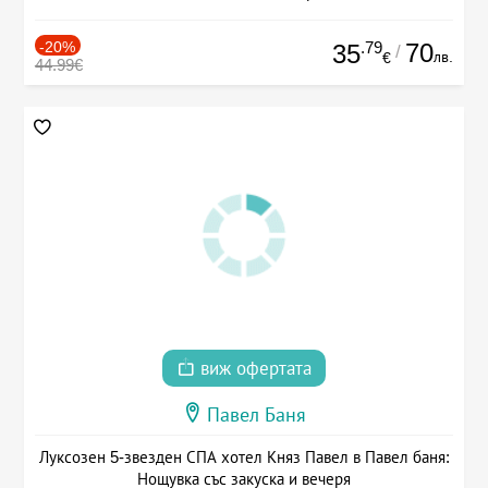
-20%
.79
70
35
/
лв.
€
44.99€
виж офертата
Павел Баня
Луксозен 5-звезден СПА хотел Княз Павел в Павел баня:
Нощувка със закуска и вечеря