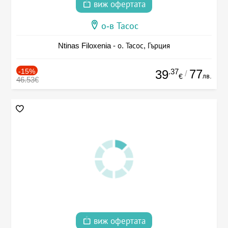
виж офертата
о-в Тасос
Ntinas Filoxenia - о. Тасос, Гърция
-15%
.37
77
39
/
лв.
€
46.53€
виж офертата