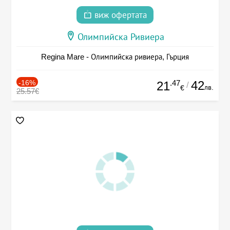
виж офертата
Олимпийска Ривиера
Regina Mare - Олимпийска ривиера, Гърция
-16%
.47
42
21
/
лв.
€
25.57€