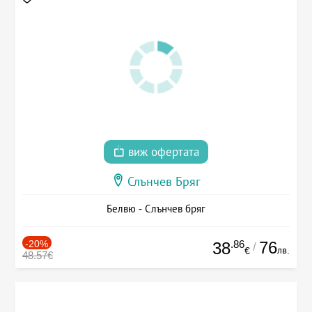
виж офертата
Слънчев Бряг
Белвю - Слънчев бряг
-20%
.86
76
38
/
лв.
€
48.57€