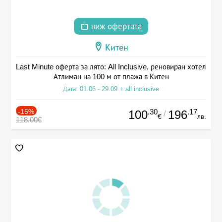
виж офертата
Китен
Last Minute оферта за лято: All Inclusive, реновиран хотел
Атлиман на 100 м от плажа в Китен
Дата: 01.06 - 29.09 + all inclusive
-15%
.30
.17
100
196
/
€
лв.
118.00€