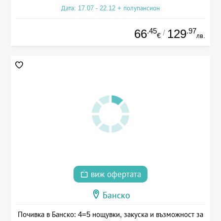
Дата: 17.07 - 22.12 + полупансион
.45
.97
66
129
/
€
лв.
виж офертата
Банско
Почивка в Банско: 4=5 нощувки, закуска и възможност за