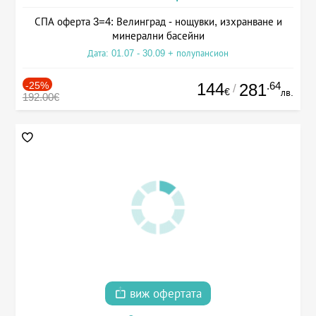
СПА оферта 3=4: Велинград - нощувки, изхранване и
минерални басейни
Дата: 01.07 - 30.09 + полупансион
-25%
144
.64
281
/
€
лв.
192.00€
виж офертата