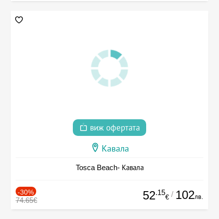
виж офертата
Кавала
Tosca Beach- Кавала
-30%
.15
102
52
/
лв.
€
74.65€