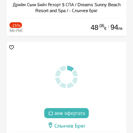
Дрийм Съни Бийч Резорт § СПА / Dreams Sunny Beach
Resort and Spa / - Слънчев бряг
-15%
.06
94
48
/
лв.
€
56.75€
виж офертата
Слънчев Бряг