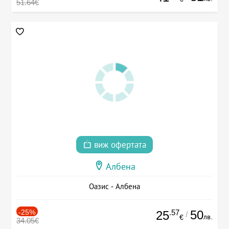
51.64€
виж офертата
Албена
Оазис - Албена
-25%
.57
50
25
/
лв.
€
34.05€