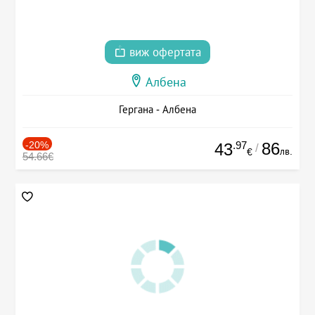
виж офертата
Албена
Гергана - Албена
-20%
.97
86
43
/
лв.
€
54.66€