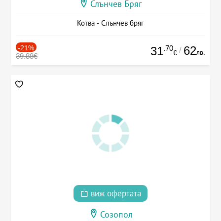
Слънчев Бряг
Котва - Слънчев бряг
-21%
.70
62
31
/
лв.
€
39.88€
виж офертата
Созопол