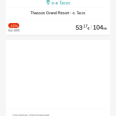
о-в Тасос
Thassos Grand Resort - о. Тасос
-15%
.17
104
53
/
лв.
€
62.38€
специално предложение