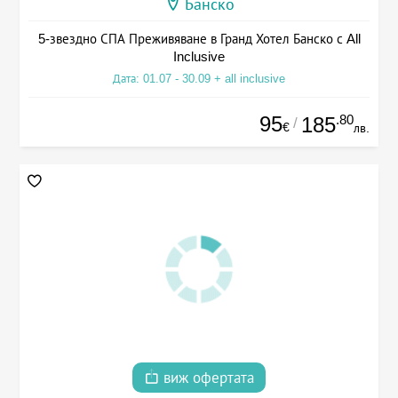
Банско
5-звездно СПА Преживяване в Гранд Хотел Банско с All
Inclusive
Дата: 01.07 - 30.09 + all inclusive
95
.80
185
/
€
лв.
виж офертата