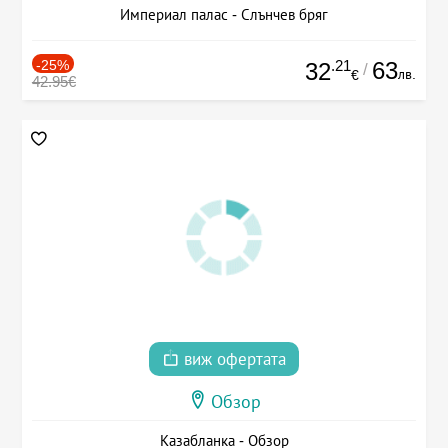
Империал палас - Слънчев бряг
-25%
.21
63
32
/
лв.
€
42.95€
виж офертата
Обзор
Казабланка - Обзор