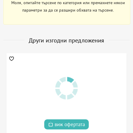
Моля, опитайте търсене по категория или премахнете някои
параметри за да се разшири обхвата на търсене.
Други изгодни предложения
виж офертата