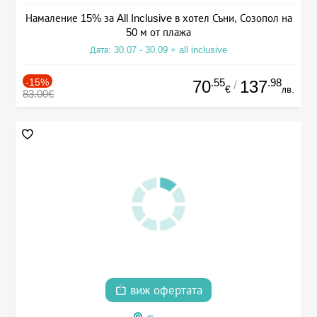
Намаление 15% за All Inclusive в хотел Съни, Созопол на
50 м от плажа
Дата: 30.07 - 30.09 + all inclusive
-15%
.55
.98
70
137
/
€
лв.
83.00€
виж офертата