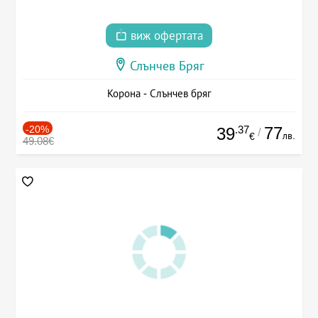
виж офертата
Слънчев Бряг
Корона - Слънчев бряг
-20%
.37
77
39
/
лв.
€
49.08€