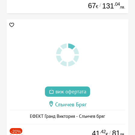
67
.04
131
/
€
лв.
виж офертата
Слънчев Бряг
ЕФЕКТ Гранд Виктория - Слънчев бряг
-20%
.42
81
41
/
лв.
€