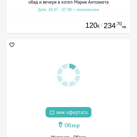
обяд и вечеря в хотел Мария Антоанета
Дата: 16.07 - 07.09 + полупансион
120
.70
234
/
€
лв.
виж офертата
Обзор