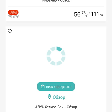
Мирамар - Обзор
-25%
.75
111
56
/
лв.
€
75.67€
виж офертата
Обзор
АЛУА Хелиос Бей - Обзор