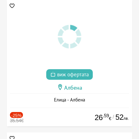
виж офертата
Албена
Елица - Албена
-25%
.59
52
26
/
лв.
€
35.54€