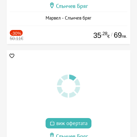
Слънчев Бряг
Марвел - Слънчев бряг
-30%
.28
69
35
/
лв.
€
50.11€
виж офертата
Слънчев Бряг