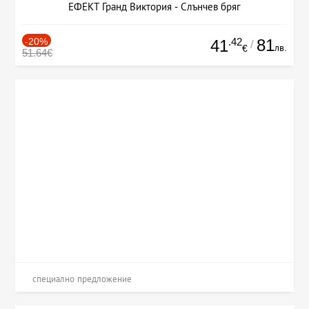
ЕФЕКТ Гранд Виктория - Слънчев бряг
-20%
.42
81
41
/
лв.
€
51.64€
специално предложение