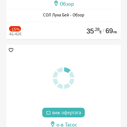
Обзор
СОЛ Луна Бей - Обзор
-15%
.28
69
35
/
лв.
€
41.42€
виж офертата
о-в Тасос