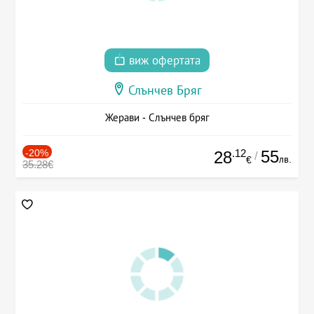
виж офертата
Слънчев Бряг
Жерави - Слънчев бряг
-20%
.12
55
28
/
лв.
€
35.28€