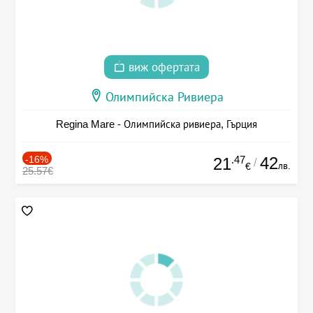
виж офертата
Олимпийска Ривиера
Regina Mare - Олимпийска ривиера, Гърция
-16%
.47
42
21
/
лв.
€
25.57€