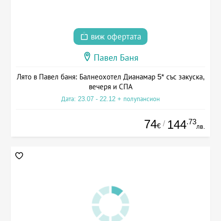
виж офертата
Павел Баня
Лято в Павел баня: Балнеохотел Дианамар 5* със закуска,
вечеря и СПА
Дата: 23.07 - 22.12 + полупансион
74
.73
144
/
€
лв.