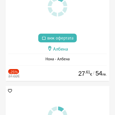
виж офертата
Албена
Нона - Албена
-25%
.61
54
27
/
лв.
€
37.02€