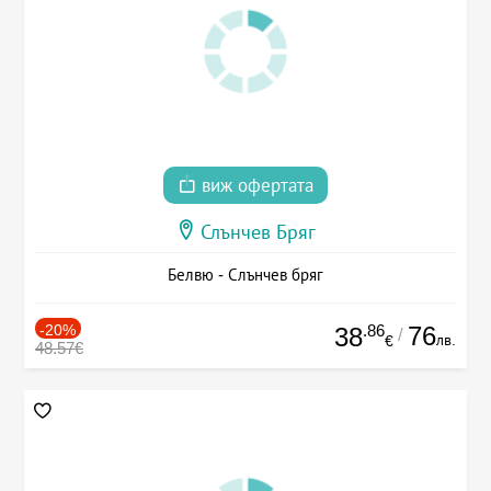
виж офертата
Слънчев Бряг
Белвю - Слънчев бряг
-20%
.86
76
38
/
лв.
€
48.57€