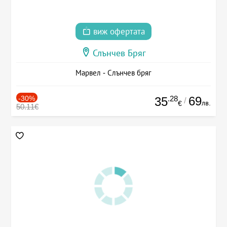
виж офертата
Слънчев Бряг
Марвел - Слънчев бряг
-30%
.28
69
35
/
лв.
€
50.11€