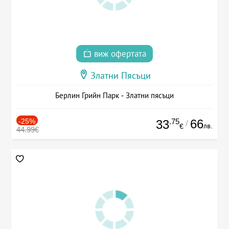
виж офертата
Златни Пясъци
Берлин Грийн Парк - Златни пясъци
-25%
.75
66
33
/
лв.
€
44.99€