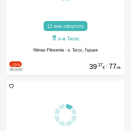
виж офертата
о-в Тасос
Ntinas Filoxenia - о. Тасос, Гърция
-15%
.37
77
39
/
лв.
€
46.53€