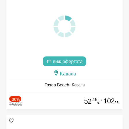
виж офертата
Кавала
Tosca Beach- Кавала
-30%
.15
102
52
/
лв.
€
74.65€