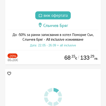
виж офертата
Слънчев Бряг
До -50% за ранни записвания в хотел Поморие Сън,
Слънчев бряг - All inclusive изживяване
Дата: 22.05 - 26.09 + all inclusive
-20%
.15
.29
68
133
/
€
лв.
85.20€