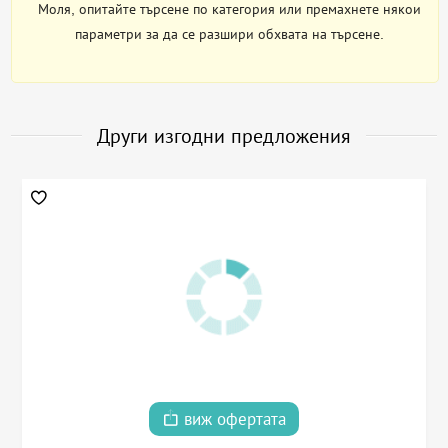
Моля, опитайте търсене по категория или премахнете някои
параметри за да се разшири обхвата на търсене.
Други изгодни предложения
виж офертата