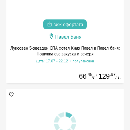
виж офертата
Павел Баня
Луксозен 5-звезден СПА хотел Княз Павел в Павел баня:
Нощувка със закуска и вечеря
Дата: 17.07 - 22.12 + полупансион
.45
.97
66
129
/
€
лв.