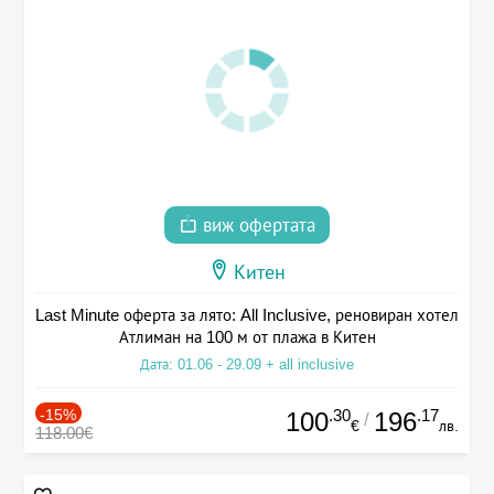
виж офертата
Китен
Last Minute оферта за лято: All Inclusive, реновиран хотел
Атлиман на 100 м от плажа в Китен
Дата: 01.06 - 29.09 + all inclusive
-15%
.30
.17
100
196
/
€
лв.
118.00€