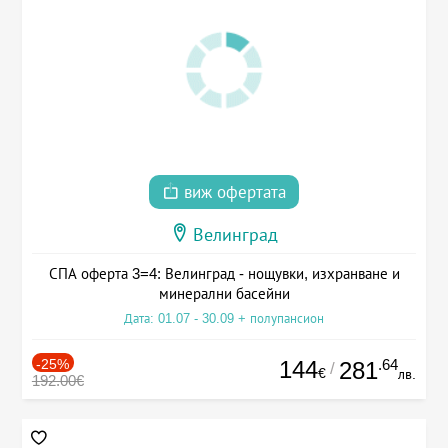
виж офертата
Велинград
СПА оферта 3=4: Велинград - нощувки, изхранване и
минерални басейни
Дата: 01.07 - 30.09 + полупансион
-25%
144
.64
281
/
€
лв.
192.00€