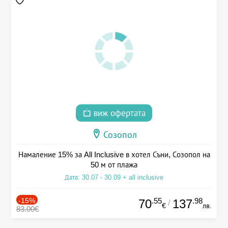
виж офертата
Созопол
Намаление 15% за All Inclusive в хотел Съни, Созопол на
50 м от плажа
Дата: 30.07 - 30.09 + all inclusive
-15%
.55
.98
70
137
/
€
лв.
83.00€