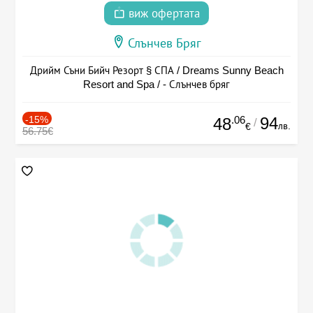
виж офертата
Слънчев Бряг
Дрийм Съни Бийч Резорт § СПА / Dreams Sunny Beach
Resort and Spa / - Слънчев бряг
-15%
.06
94
48
/
лв.
€
56.75€