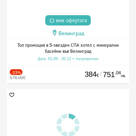
виж офертата
Велинград
Топ промоция в 5-звезден СПА хотел с минерални
басейни във Велинград
Дата: 01.09 - 20.12 + полупансион
-33%
384
.04
751
/
€
лв.
576.00€