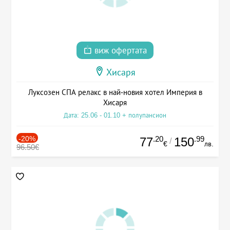
виж офертата
Хисаря
Луксозен СПА релакс в най-новия хотел Империя в
Хисаря
Дата: 25.06 - 01.10 + полупансион
-20%
.20
.99
77
150
/
€
лв.
96.50€