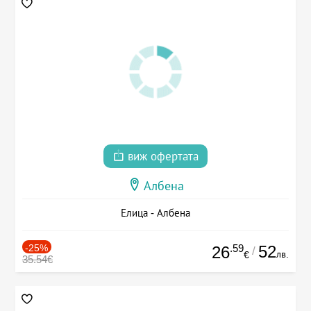
виж офертата
Албена
Елица - Албена
-25%
.59
52
26
/
лв.
€
35.54€