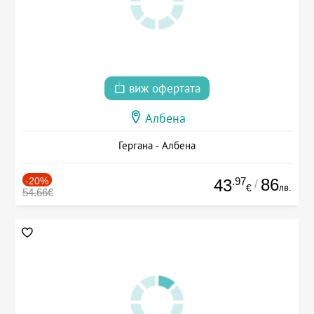
виж офертата
Албена
Гергана - Албена
-20%
.97
86
43
/
лв.
€
54.66€