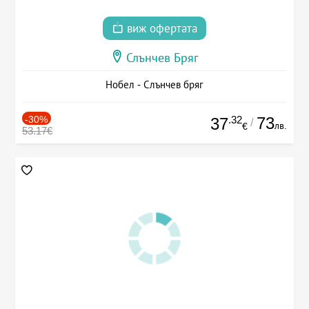
виж офертата
Слънчев Бряг
Нобел - Слънчев бряг
-30%
.32
73
37
/
лв.
€
53.17€