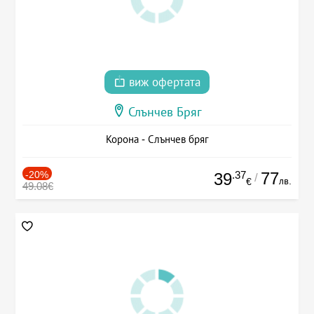
виж офертата
Слънчев Бряг
Корона - Слънчев бряг
-20%
.37
77
39
/
лв.
€
49.08€