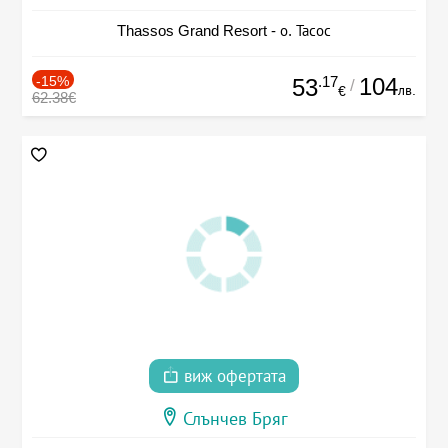
Thassos Grand Resort - о. Тасос
-15%
.17
104
53
/
лв.
€
62.38€
виж офертата
Слънчев Бряг