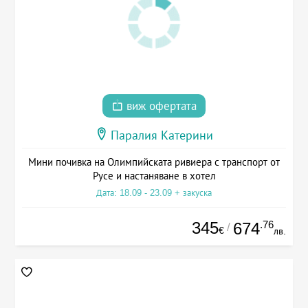
виж офертата
Паралия Катерини
Мини почивка на Олимпийската ривиера с транспорт от
Русе и настаняване в хотел
Дата: 18.09 - 23.09 + закуска
345
.76
674
/
€
лв.