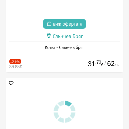
виж офертата
Слънчев Бряг
Котва - Слънчев бряг
-21%
.70
62
31
/
лв.
€
39.88€