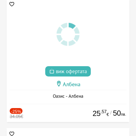
виж офертата
Албена
Оазис - Албена
-25%
.57
50
25
/
лв.
€
34.05€