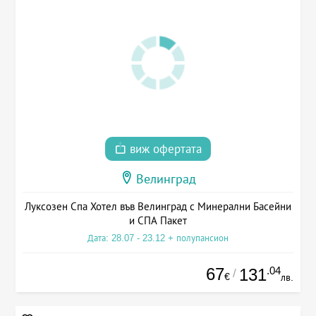
виж офертата
Велинград
Луксозен Спа Хотел във Велинград с Минерални Басейни
и СПА Пакет
Дата: 28.07 - 23.12 + полупансион
67
.04
131
/
€
лв.