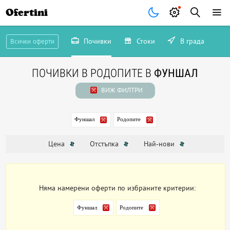
Ofertini
Почивки
Стоки
В града
Всички оферти
ПОЧИВКИ В РОДОПИТЕ В
ФУНШАЛ
ВИЖ ФИЛТРИ
Фуншал
Родопите
Цена
Отстъпка
Най-нови
Няма намерени оферти по избраните критерии:
Фуншал
Родопите