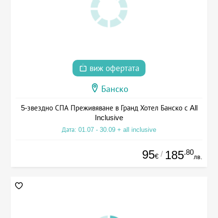
виж офертата
Банско
5-звездно СПА Преживяване в Гранд Хотел Банско с All
Inclusive
Дата: 01.07 - 30.09 + all inclusive
95
.80
185
/
€
лв.