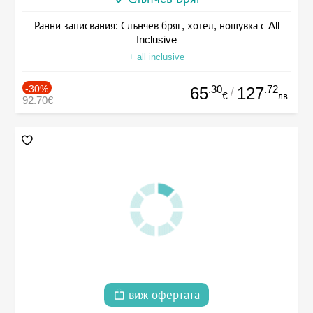
Ранни записвания: Слънчев бряг, хотел, нощувка с All
Inclusive
+ all inclusive
-30%
.30
.72
65
127
/
€
лв.
92.70€
виж офертата