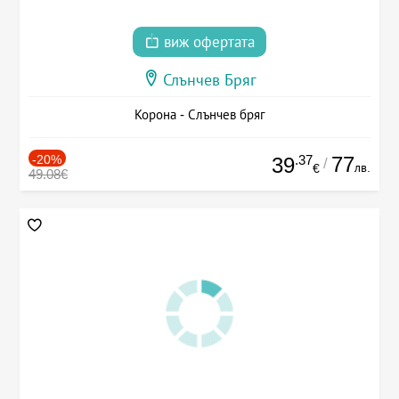
виж офертата
Слънчев Бряг
Корона - Слънчев бряг
-20%
.37
77
39
/
лв.
€
49.08€