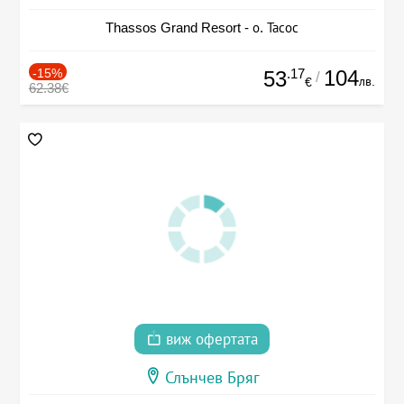
Thassos Grand Resort - о. Тасос
-15%
.17
104
53
/
лв.
€
62.38€
виж офертата
Слънчев Бряг