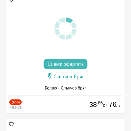
виж офертата
Слънчев Бряг
Белвю - Слънчев бряг
-20%
.86
76
38
/
лв.
€
48.57€