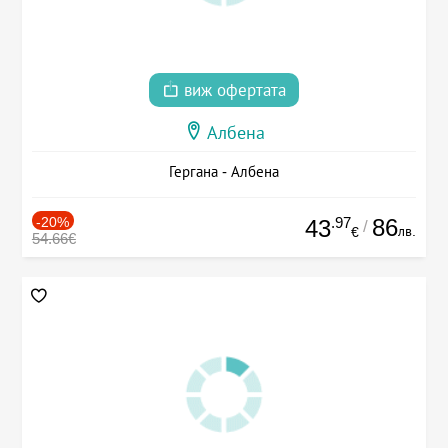
виж офертата
Албена
Гергана - Албена
-20%
.97
86
43
/
лв.
€
54.66€