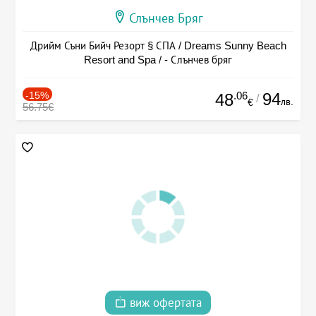
Слънчев Бряг
Дрийм Съни Бийч Резорт § СПА / Dreams Sunny Beach
Resort and Spa / - Слънчев бряг
-15%
.06
94
48
/
лв.
€
56.75€
виж офертата