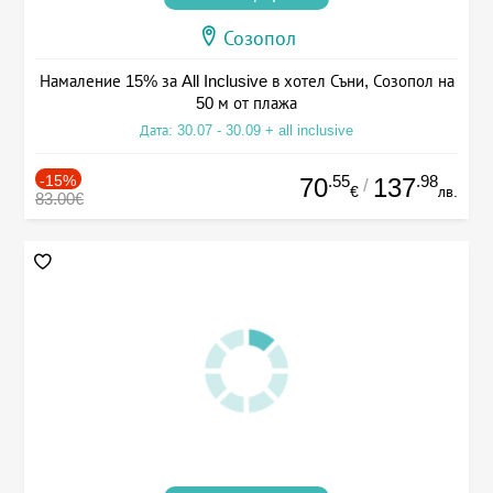
Созопол
Намаление 15% за All Inclusive в хотел Съни, Созопол на
50 м от плажа
Дата: 30.07 - 30.09 + all inclusive
-15%
.55
.98
70
137
/
€
лв.
83.00€