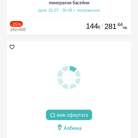
минерални басейни
Дата: 01.07 - 30.09 + полупансион
-25%
144
.64
281
/
€
лв.
192.00€
виж офертата
Албена