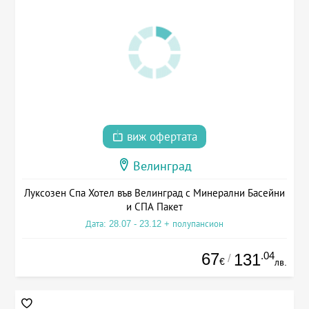
виж офертата
Велинград
Луксозен Спа Хотел във Велинград с Минерални Басейни
и СПА Пакет
Дата: 28.07 - 23.12 + полупансион
67
.04
131
/
€
лв.