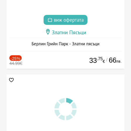
виж офертата
Златни Пясъци
Берлин Грийн Парк - Златни пясъци
-25%
.75
66
33
/
лв.
€
44.99€