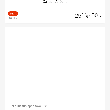
Оазис - Албена
-25%
.57
50
25
/
лв.
€
34.05€
специално предложение