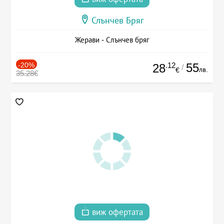
Слънчев Бряг
Жерави - Слънчев бряг
-20%
.12
55
28
/
лв.
€
35.28€
виж офертата