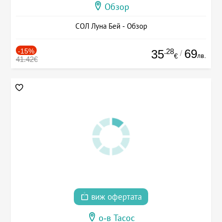
Обзор
СОЛ Луна Бей - Обзор
-15%
.28
69
35
/
лв.
€
41.42€
виж офертата
о-в Тасос