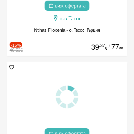
виж офертата
о-в Тасос
Ntinas Filoxenia - о. Тасос, Гърция
-15%
.37
77
39
/
лв.
€
46.53€
виж офертата