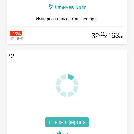
Слънчев Бряг
Империал палас - Слънчев бряг
-25%
.21
63
32
/
лв.
€
42.95€
виж офертата