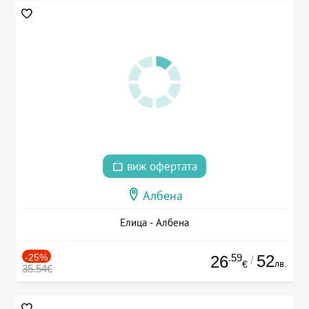
виж офертата
Албена
Елица - Албена
-25%
.59
52
26
/
лв.
€
35.54€