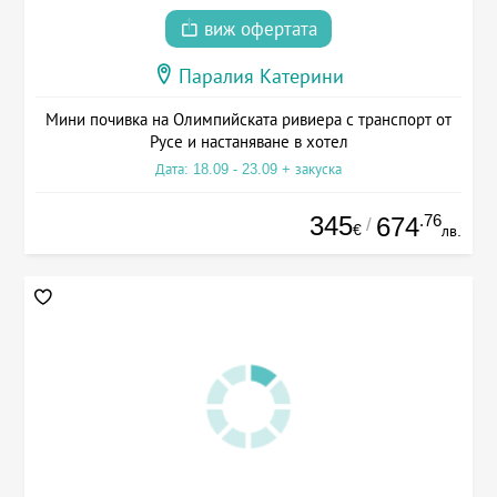
виж офертата
Паралия Катерини
Мини почивка на Олимпийската ривиера с транспорт от
Русе и настаняване в хотел
Дата: 18.09 - 23.09 + закуска
345
.76
674
/
€
лв.