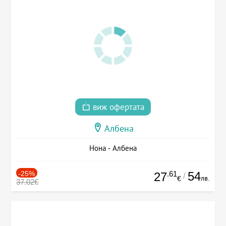
виж офертата
Албена
Нона - Албена
-25%
.61
54
27
/
лв.
€
37.02€