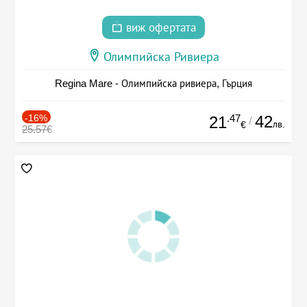
виж офертата
Олимпийска Ривиера
Regina Mare - Олимпийска ривиера, Гърция
-16%
.47
42
21
/
лв.
€
25.57€