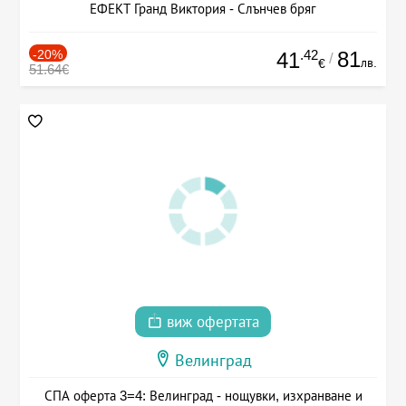
ЕФЕКТ Гранд Виктория - Слънчев бряг
-20%
.42
81
41
/
лв.
€
51.64€
виж офертата
Велинград
СПА оферта 3=4: Велинград - нощувки, изхранване и