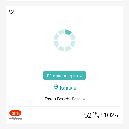
виж офертата
Кавала
Tosca Beach- Кавала
-30%
.15
102
52
/
лв.
€
74.65€