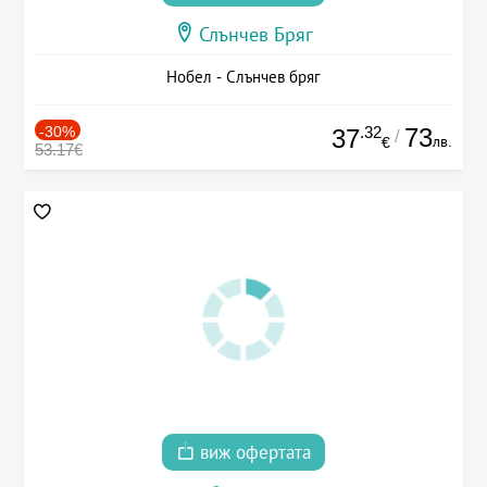
Слънчев Бряг
Нобел - Слънчев бряг
-30%
.32
73
37
/
лв.
€
53.17€
виж офертата