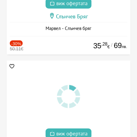
виж офертата
Слънчев Бряг
Марвел - Слънчев бряг
-30%
.28
69
35
/
лв.
€
50.11€
виж офертата