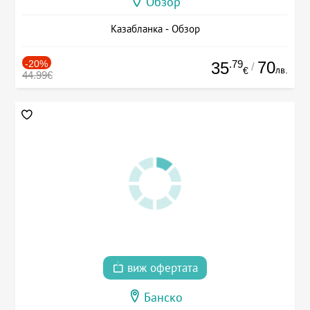
Обзор
Казабланка - Обзор
-20%
.79
70
35
/
лв.
€
44.99€
виж офертата
Банско