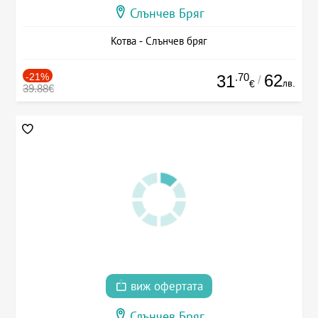
Слънчев Бряг
Котва - Слънчев бряг
-21%
.70
62
31
/
лв.
€
39.88€
виж офертата
Слънчев Бряг