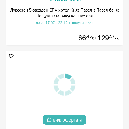
Луксозен 5-звезден СПА хотел Княз Павел в Павел баня:
Нощувка със закуска и вечеря
Дата: 17.07 - 22.12 + полупансион
.45
.97
66
129
/
€
лв.
виж офертата