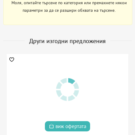
Моля, опитайте търсене по категория или премахнете някои
параметри за да се разшири обхвата на търсене.
Други изгодни предложения
виж офертата