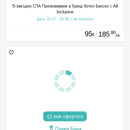
5-звездно СПА Преживяване в Гранд Хотел Банско с All
Inclusive
Дата: 01.07 - 30.09 + all inclusive
95
.80
185
/
€
лв.
виж офертата
Павел Баня