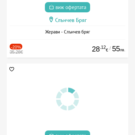
виж офертата
Слънчев Бряг
Жерави - Слънчев бряг
-20%
.12
55
28
/
лв.
€
35.28€