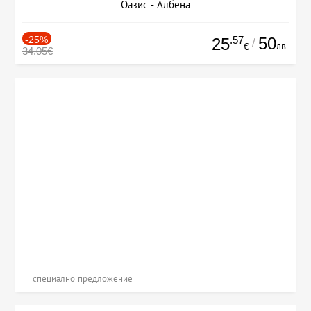
Оазис - Албена
-25%
.57
50
25
/
лв.
€
34.05€
специално предложение