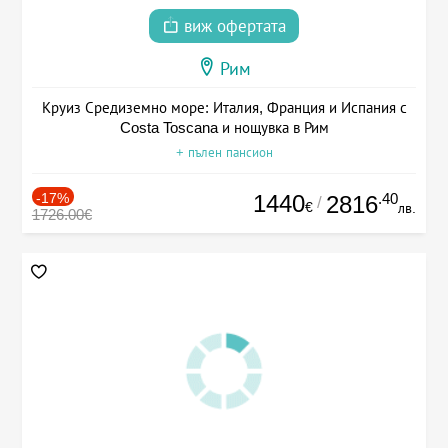
виж офертата
Рим
Круиз Средиземно море: Италия, Франция и Испания с
Costa Toscana и нощувка в Рим
+ пълен пансион
-17%
1440
.40
2816
/
€
лв.
1726.00€