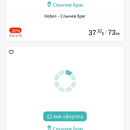
Слънчев Бряг
Нобел - Слънчев бряг
-30%
.32
73
37
/
лв.
€
53.17€
виж офертата
Слънчев Бряг