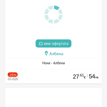
виж офертата
Албена
Нона - Албена
-25%
.61
54
27
/
лв.
€
37.02€