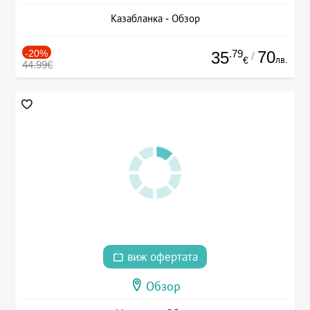
Казабланка - Обзор
-20%
.79
70
35
/
лв.
€
44.99€
виж офертата
Обзор