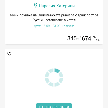
Паралия Катерини
Мини почивка на Олимпийската ривиера с транспорт от
Русе и настаняване в хотел
Дата: 18.09 - 23.09 + закуска
345
.76
674
/
€
лв.
виж офертата