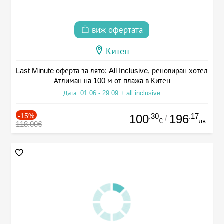
виж офертата
Китен
Last Minute оферта за лято: All Inclusive, реновиран хотел
Атлиман на 100 м от плажа в Китен
Дата: 01.06 - 29.09 + all inclusive
-15%
.30
.17
100
196
/
€
лв.
118.00€