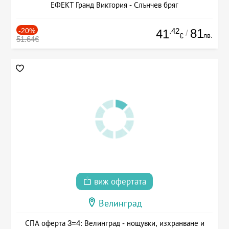
ЕФЕКТ Гранд Виктория - Слънчев бряг
-20%
.42
81
41
/
лв.
€
51.64€
виж офертата
Велинград
СПА оферта 3=4: Велинград - нощувки, изхранване и