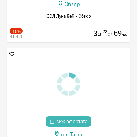
Обзор
СОЛ Луна Бей - Обзор
-15%
.28
69
35
/
лв.
€
41.42€
виж офертата
о-в Тасос