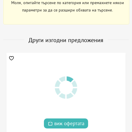
Моля, опитайте търсене по категория или премахнете някои
параметри за да се разшири обхвата на търсене.
Други изгодни предложения
виж офертата