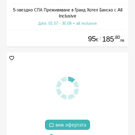
5-звездно СПА Преживяване в Гранд Хотел Банско с All
Inclusive
Дата: 01.07 - 30.09 + all inclusive
95
.80
185
/
€
лв.
виж офертата