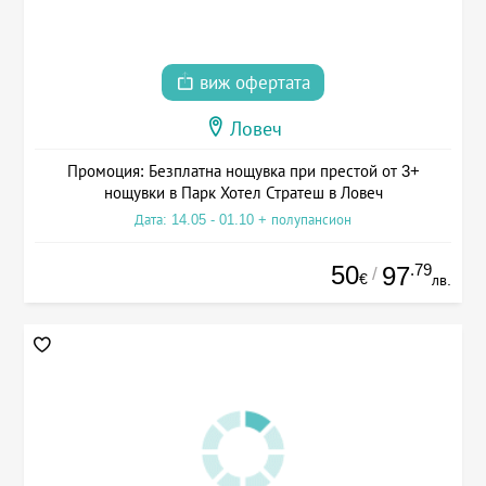
виж офертата
Ловеч
Промоция: Безплатна нощувка при престой от 3+
нощувки в Парк Хотел Стратеш в Ловеч
Дата: 14.05 - 01.10 + полупансион
50
.79
97
/
€
лв.