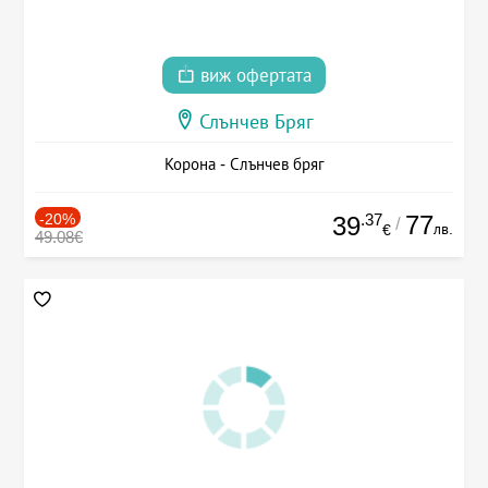
виж офертата
Слънчев Бряг
Корона - Слънчев бряг
-20%
.37
77
39
/
лв.
€
49.08€