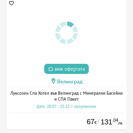
виж офертата
Велинград
Луксозен Спа Хотел във Велинград с Минерални Басейни
и СПА Пакет
Дата: 28.07 - 23.12 + полупансион
67
.04
131
/
€
лв.