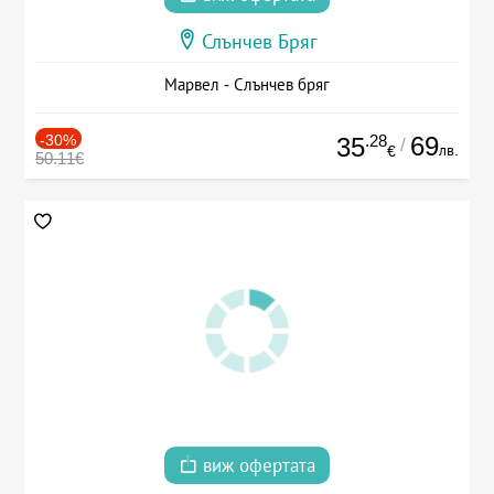
Слънчев Бряг
Марвел - Слънчев бряг
-30%
.28
69
35
/
лв.
€
50.11€
виж офертата