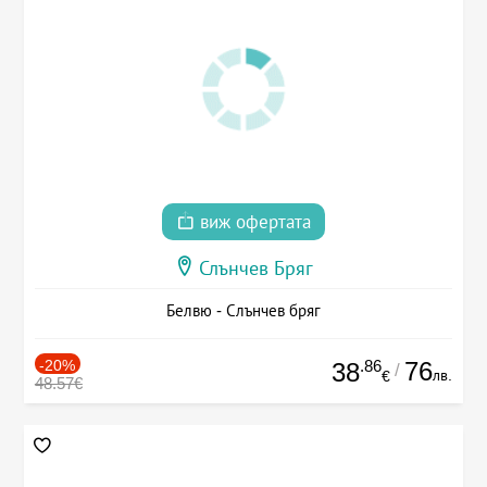
виж офертата
Слънчев Бряг
Белвю - Слънчев бряг
-20%
.86
76
38
/
лв.
€
48.57€