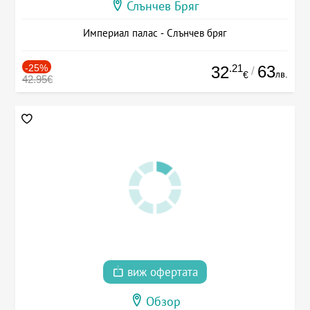
Слънчев Бряг
Империал палас - Слънчев бряг
-25%
.21
63
32
/
лв.
€
42.95€
виж офертата
Обзор