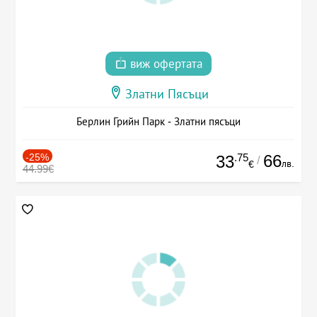
виж офертата
Златни Пясъци
Берлин Грийн Парк - Златни пясъци
-25%
.75
66
33
/
лв.
€
44.99€