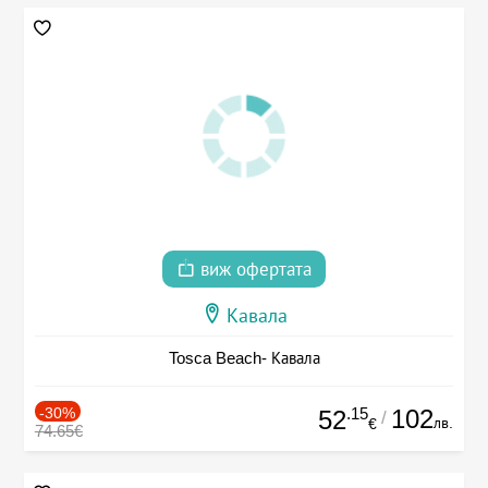
виж офертата
Кавала
Tosca Beach- Кавала
-30%
.15
102
52
/
лв.
€
74.65€