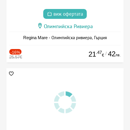
виж офертата
Олимпийска Ривиера
Regina Mare - Олимпийска ривиера, Гърция
-16%
.47
42
21
/
лв.
€
25.57€