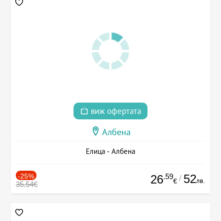
виж офертата
Албена
Елица - Албена
-25%
.59
52
26
/
лв.
€
35.54€