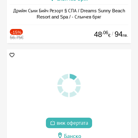
Дрийм Съни Бийч Резорт § СПА / Dreams Sunny Beach
Resort and Spa / - Слънчев бряг
-15%
.06
94
48
/
лв.
€
56.75€
виж офертата
Банско