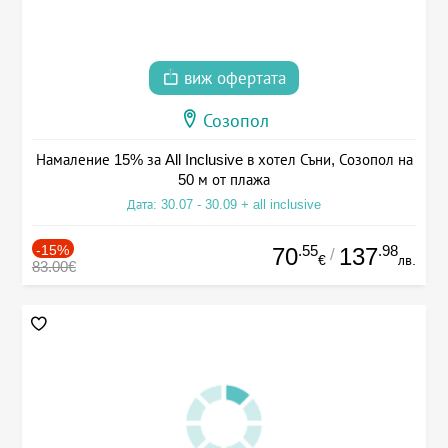
виж офертата
Созопол
Намаление 15% за All Inclusive в хотел Съни, Созопол на
50 м от плажа
Дата: 30.07 - 30.09 + all inclusive
-15%
.55
.98
70
137
/
€
лв.
83.00€