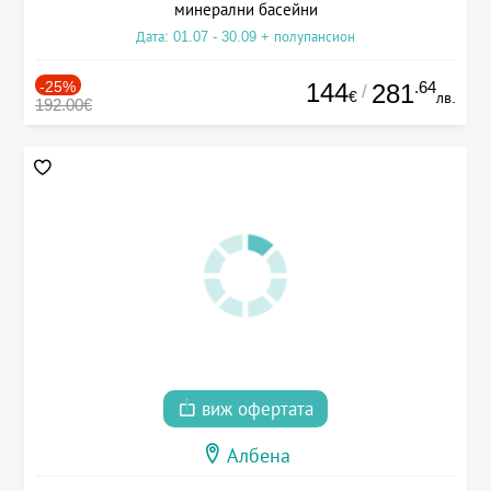
минерални басейни
Дата: 01.07 - 30.09 + полупансион
-25%
144
.64
281
/
€
лв.
192.00€
виж офертата
Албена