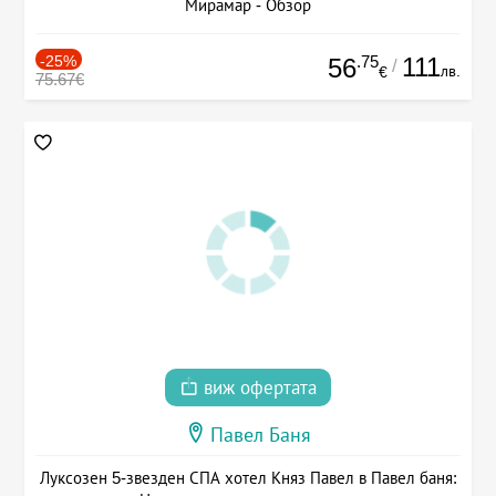
Мирамар - Обзор
-25%
.75
111
56
/
лв.
€
75.67€
виж офертата
Павел Баня
Луксозен 5-звезден СПА хотел Княз Павел в Павел баня: