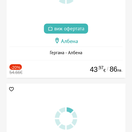
виж офертата
Албена
Гергана - Албена
-20%
.97
86
43
/
лв.
€
54.66€