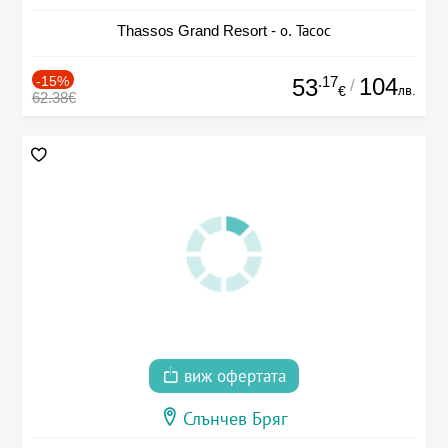
Thassos Grand Resort - о. Тасос
-15%
.17
104
53
/
лв.
€
62.38€
виж офертата
Слънчев Бряг