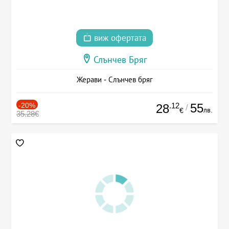
виж офертата
Слънчев Бряг
Жерави - Слънчев бряг
-20%
.12
55
28
/
лв.
€
35.28€