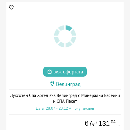
виж офертата
Велинград
Луксозен Спа Хотел във Велинград с Минерални Басейни
и СПА Пакет
Дата: 28.07 - 23.12 + полупансион
67
.04
131
/
€
лв.