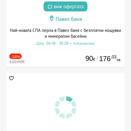
виж офертата
Павел Баня
Най-новата СПА перла в Павел баня с безплатни нощувки
и минерални басейни
Дата: 04.08 - 30.09 + полупансион
-18%
90
.03
176
/
€
лв.
110.00€