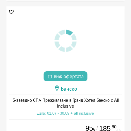
виж офертата
Банско
5-звездно СПА Преживяване в Гранд Хотел Банско с All
Inclusive
Дата: 01.07 - 30.09 + all inclusive
95
.80
185
/
€
лв.