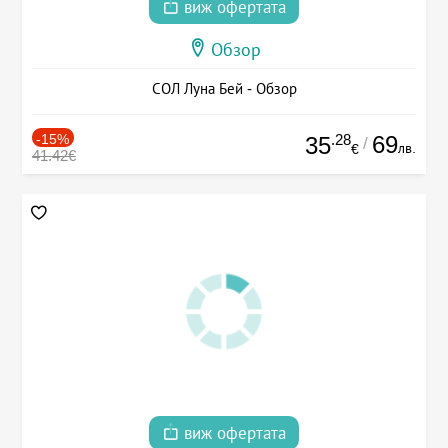
виж офертата
Обзор
СОЛ Луна Бей - Обзор
-15%
.28
69
35
/
лв.
€
41.42€
виж офертата