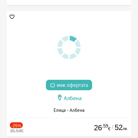
виж офертата
Албена
Елица - Албена
-25%
.59
52
26
/
лв.
€
35.54€