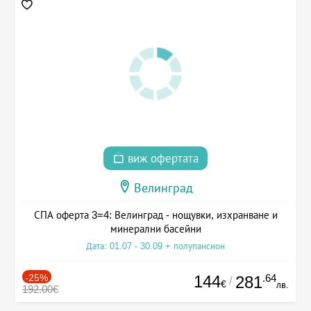
виж офертата
Велинград
СПА оферта 3=4: Велинград - нощувки, изхранване и
минерални басейни
Дата: 01.07 - 30.09 + полупансион
-25%
144
.64
281
/
€
лв.
192.00€