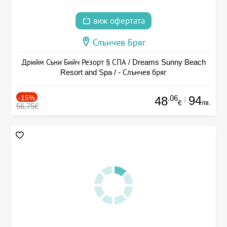
виж офертата
Слънчев Бряг
Дрийм Съни Бийч Резорт § СПА / Dreams Sunny Beach
Resort and Spa / - Слънчев бряг
-15%
.06
94
48
/
лв.
€
56.75€