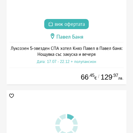
виж офертата
Павел Баня
Луксозен 5-звезден СПА хотел Княз Павел в Павел баня:
Нощувка със закуска и вечеря
Дата: 17.07 - 22.12 + полупансион
.45
.97
66
129
/
€
лв.