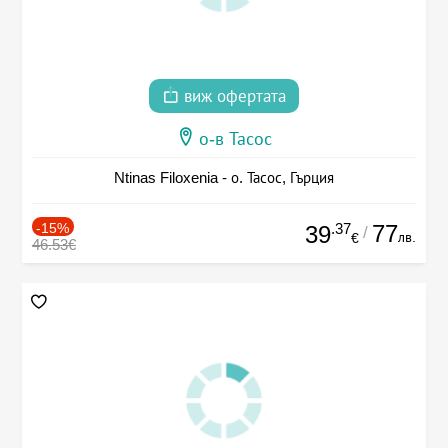
виж офертата
о-в Тасос
Ntinas Filoxenia - о. Тасос, Гърция
-15%
.37
77
39
/
лв.
€
46.53€