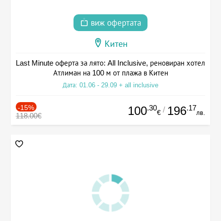
виж офертата
Китен
Last Minute оферта за лято: All Inclusive, реновиран хотел
Атлиман на 100 м от плажа в Китен
Дата: 01.06 - 29.09 + all inclusive
-15%
.30
.17
100
196
/
€
лв.
118.00€