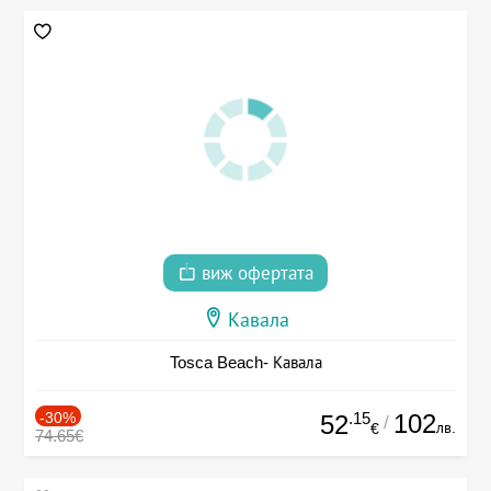
виж офертата
Кавала
Tosca Beach- Кавала
-30%
.15
102
52
/
лв.
€
74.65€