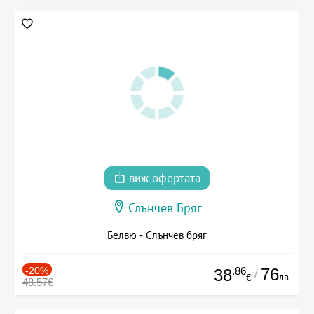
виж офертата
Слънчев Бряг
Белвю - Слънчев бряг
-20%
.86
76
38
/
лв.
€
48.57€