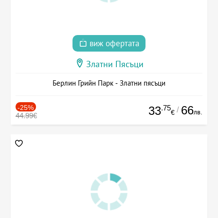
виж офертата
Златни Пясъци
Берлин Грийн Парк - Златни пясъци
-25%
.75
66
33
/
лв.
€
44.99€