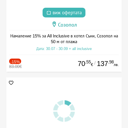
виж офертата
Созопол
Намаление 15% за All Inclusive в хотел Съни, Созопол на
50 м от плажа
Дата: 30.07 - 30.09 + all inclusive
-15%
.55
.98
70
137
/
€
лв.
83.00€