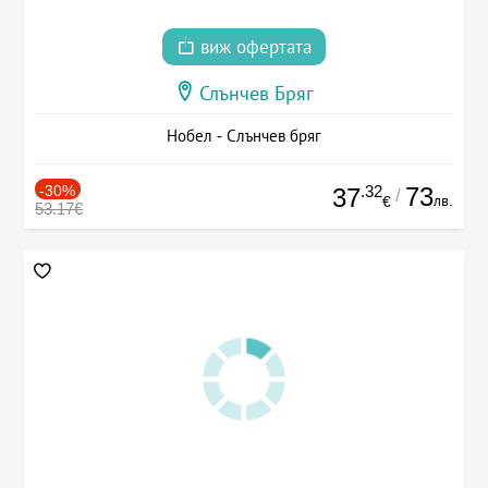
виж офертата
Слънчев Бряг
Нобел - Слънчев бряг
-30%
.32
73
37
/
лв.
€
53.17€