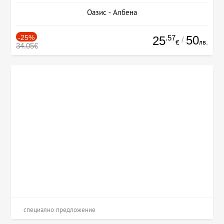
Оазис - Албена
-25%
.57
50
25
/
лв.
€
34.05€
специално предложение