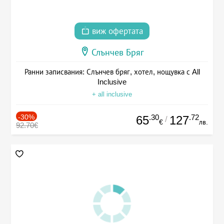
виж офертата
Слънчев Бряг
Ранни записвания: Слънчев бряг, хотел, нощувка с All
Inclusive
+ all inclusive
-30%
.30
.72
65
127
/
€
лв.
92.70€