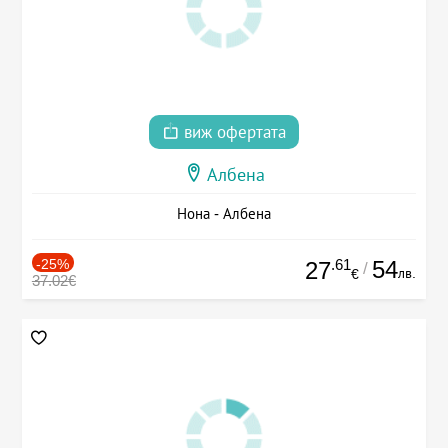
виж офертата
Албена
Нона - Албена
-25%
.61
54
27
/
лв.
€
37.02€