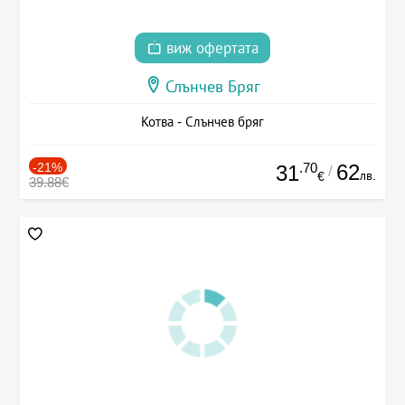
виж офертата
Слънчев Бряг
Котва - Слънчев бряг
-21%
.70
62
31
/
лв.
€
39.88€