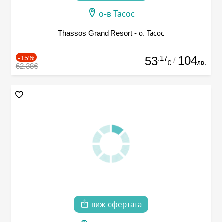
о-в Тасос
Thassos Grand Resort - о. Тасос
-15%
.17
104
53
/
лв.
€
62.38€
виж офертата