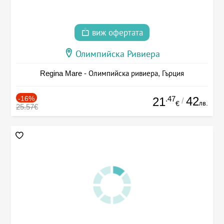
виж офертата
Олимпийска Ривиера
Regina Mare - Олимпийска ривиера, Гърция
-16%
.47
42
21
/
лв.
€
25.57€