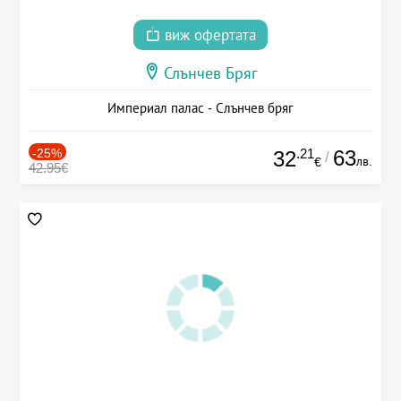
виж офертата
Слънчев Бряг
Империал палас - Слънчев бряг
-25%
.21
63
32
/
лв.
€
42.95€