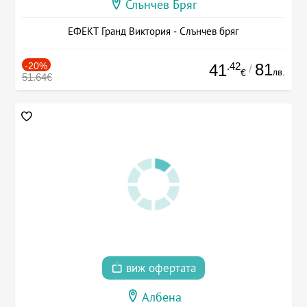
Слънчев Бряг
ЕФЕКТ Гранд Виктория - Слънчев бряг
-20%
.42
81
41
/
лв.
€
51.64€
виж офертата
Албена