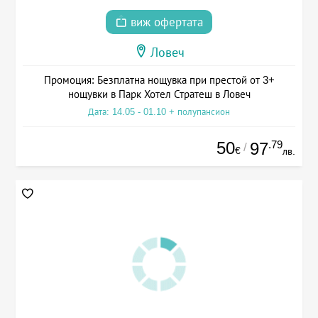
виж офертата
Ловеч
Промоция: Безплатна нощувка при престой от 3+
нощувки в Парк Хотел Стратеш в Ловеч
Дата: 14.05 - 01.10 + полупансион
50
.79
97
/
€
лв.