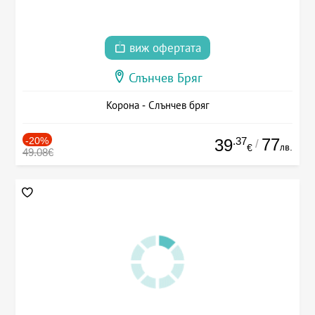
виж офертата
Слънчев Бряг
Корона - Слънчев бряг
-20%
.37
77
39
/
лв.
€
49.08€