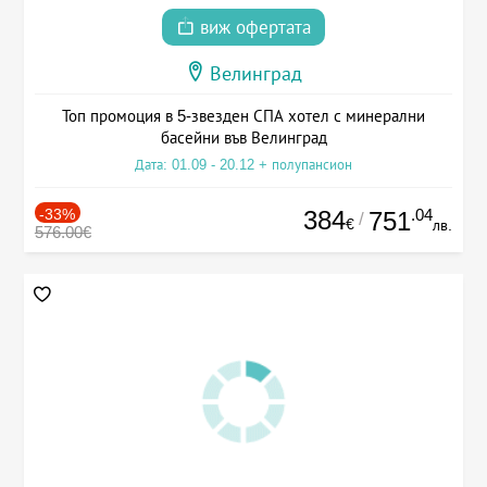
виж офертата
Велинград
Топ промоция в 5-звезден СПА хотел с минерални
басейни във Велинград
Дата: 01.09 - 20.12 + полупансион
-33%
384
.04
751
/
€
лв.
576.00€