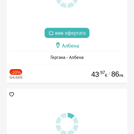
виж офертата
Албена
Гергана - Албена
-20%
.97
86
43
/
лв.
€
54.66€