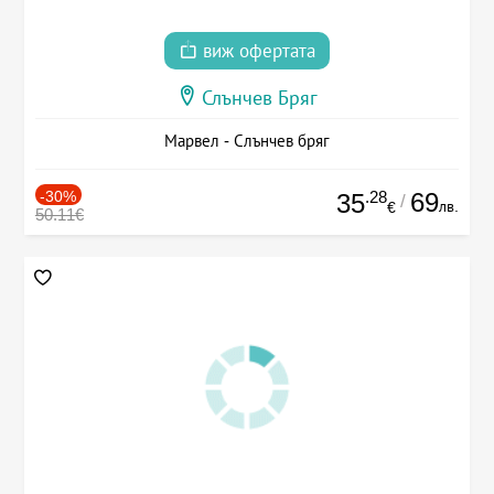
виж офертата
Слънчев Бряг
Марвел - Слънчев бряг
-30%
.28
69
35
/
лв.
€
50.11€