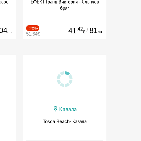
асос
ЕФЕКТ Гранд Виктория - Слънчев
бряг
04
-20%
.42
81
41
/
лв.
лв.
€
51.64€
Кавала
Tosca Beach- Кавала