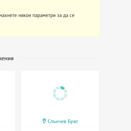
махнете някои параметри за да се
жения
Слънчев Бряг