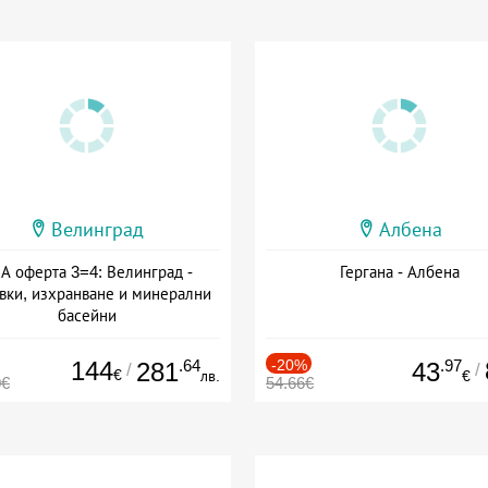
Велинград
Албена
А оферта 3=4: Велинград -
Гергана - Албена
вки, изхранване и минерални
басейни
а: 01.07 - 30.09 + полупансион
144
.64
-20%
.97
281
43
/
/
€
лв.
€
0€
54.66€