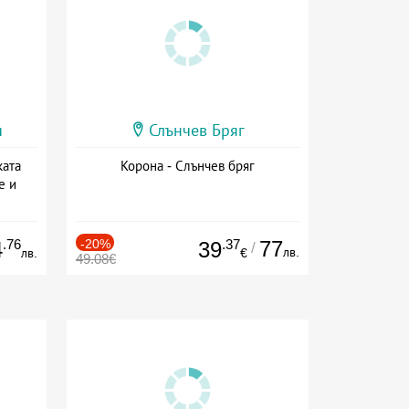
и
Слънчев Бряг
ката
Корона - Слънчев бряг
е и
а
.76
-20%
.37
77
4
39
/
лв.
лв.
€
49.08€