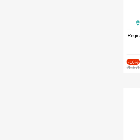
Regin
-16%
25.57