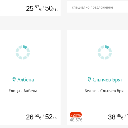
.57
50
25
/
специално предложение
лв.
€
€
Албена
Слънчев Бряг
Елица - Албена
Белвю - Слънчев бряг
.59
52
-20%
.86
26
38
/
/
лв.
€
€
€
48.57€