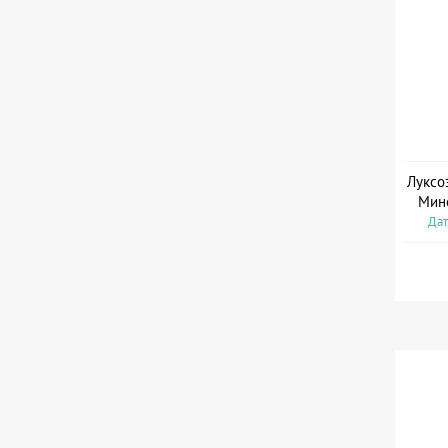
Луксо
Мин
Дат