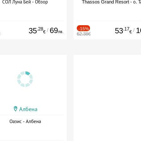
СОЛ Луна Бей - Обзор
Thassos Grand Resort - о. Т
.28
69
-15%
.17
1
35
53
/
/
лв.
€
€
€
62.38€
Албена
Оазис - Албена