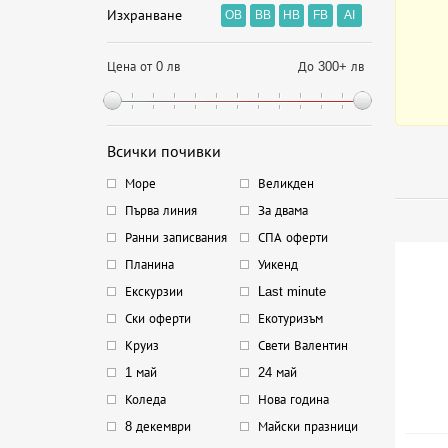
Изхранване
OB
BB
HB
FB
AI
Цена от 0 лв
До 300+ лв
Всички почивки
Море
Великден
Първа линия
За двама
Ранни записвания
СПА оферти
Планина
Уикенд
Екскурзии
Last minute
Ски оферти
Екотуризъм
Круиз
Свети Валентин
1 май
24 май
Коледа
Нова година
8 декември
Майски празници