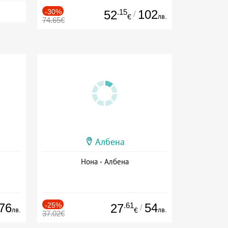
-30%
.15
102
52
/
лв.
€
74.65€
Албена
Нона - Албена
76
-25%
.61
54
27
/
лв.
лв.
€
37.02€