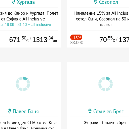
Хургада
Созопол
зия до Кайро и Хургада: Полет
Намаление 15% за All Inclus
от София с All Inclusive
хотел Съни, Созопол на 50 
плажа
а: 16.09 - 31.10 + all inclusive
Дата: 30.07 - 30.09 + all inclus
.50
.34
-15%
.55
671
1313
70
13
/
/
€
лв.
€
83.00€
Павел Баня
Слънчев Бряг
зен 5-звезден СПА хотел Княз
Жерави - Слънчев бряг
л в Павел баня: Нощувка със