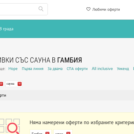
Любими оферти
В града
ВКИ СЪС САУНА В
ГАМБИЯ
още:
Море
Първа линия
За двама
СПА оферти
All inclusive
Уикенд
сауна
рти
Няма намерени оферти по избраните критери
Гамбия
сауна