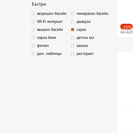
Екстри
вътрешен басейн
минерален басейн
Wi-Fi интернет
джакузи
-15%
външен басейн
сауна
41.42
парна баня
детски кът
фитнес
казино
дом. любимци
ресторант