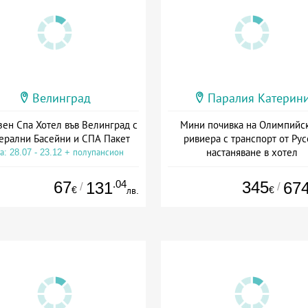
Велинград
Паралия Катерин
зен Спа Хотел във Велинград с
Мини почивка на Олимпийс
ерални Басейни и СПА Пакет
ривиера с транспорт от Рус
настаняване в хотел
а: 28.07 - 23.12 + полупансион
Дата: 18.09 - 23.09 + закуск
67
.04
345
131
67
/
/
€
€
лв.