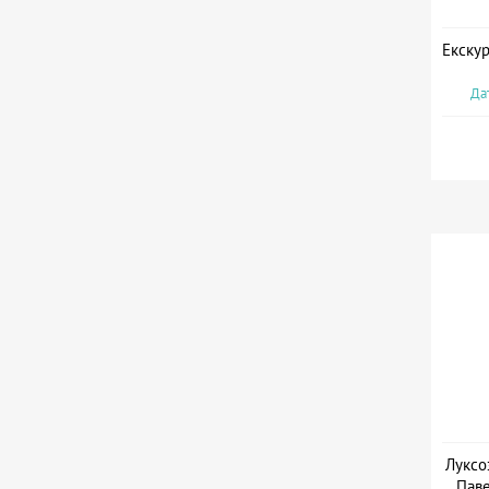
Екскур
Дат
Луксо
Паве