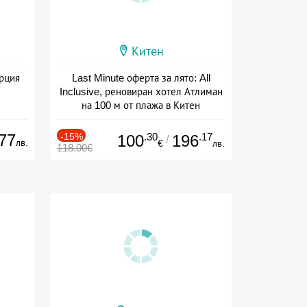
Китен
ърция
Last Minute оферта за лято: All
Inclusive, реновиран хотел Атлиман
на 100 м от плажа в Китен
Дата: 01.06 - 29.09 + all inclusive
77
-15%
.30
.17
100
196
/
лв.
€
лв.
118.00€