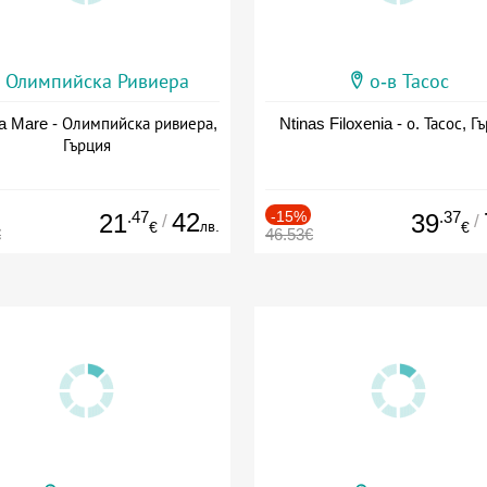
Олимпийска Ривиера
о-в Тасос
a Mare - Олимпийска ривиера,
Ntinas Filoxenia - о. Тасос, Г
Гърция
.47
42
-15%
.37
21
39
/
/
лв.
€
€
€
46.53€