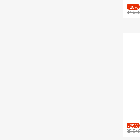
-25%
34.05
-25%
35.54