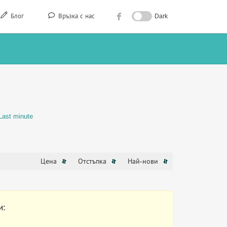
Блог
Връзка с нас
Dark
Last minute
Цена
Отстъпка
Най-нови
и: