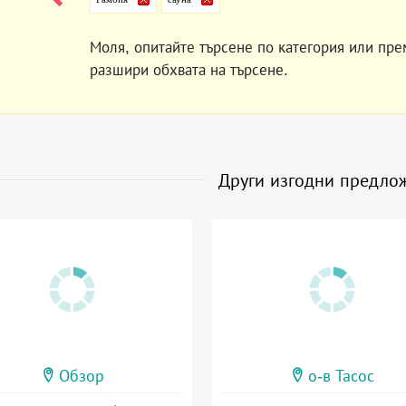
Моля, опитайте търсене по категория или пре
разшири обхвата на търсене.
Други изгодни предло
Обзор
о-в Тасос