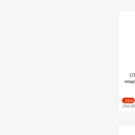
СП
нощу
Дат
-25%
192.0