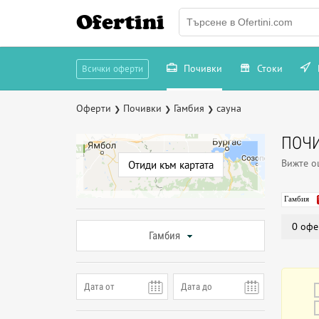
Ofertini
Почивки
Стоки
Всички оферти
Оферти
Почивки
Гамбия
сауна
❯
❯
❯
ПОЧИ
Вижте 
Отиди към картата
Гамбия
0 офе
Гамбия