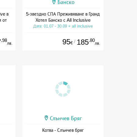
Банско
ive в
5-звездно СПА Преживяване в Гранд
м от
Хотел Банско с All Inclusive
Дата: 01.07 - 30.09 + all inclusive
ive
.98
95
.80
7
185
/
€
лв.
лв.
Слънчев Бряг
Котва - Слънчев бряг