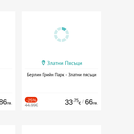
Златни Пясъци
Берлин Грийн Парк - Златни пясъци
86
-25%
.75
66
33
/
лв.
лв.
€
44.99€