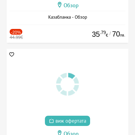
Обзор
Казабланка - Обзор
-20%
.79
70
35
/
лв.
€
44.99€
виж офертата
Обзор