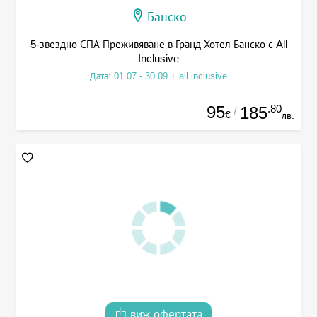
Банско
5-звездно СПА Преживяване в Гранд Хотел Банско с All
Inclusive
Дата: 01.07 - 30.09 + all inclusive
95
.80
185
/
€
лв.
виж офертата