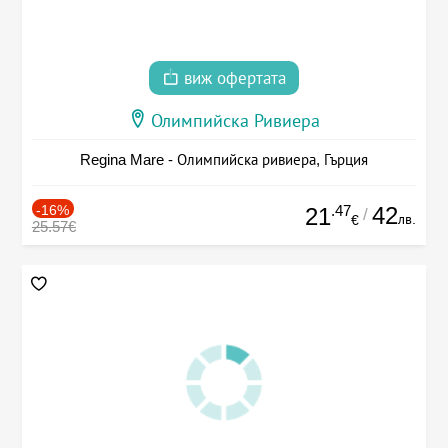
виж офертата
Олимпийска Ривиера
Regina Mare - Олимпийска ривиера, Гърция
-16%
.47
42
21
/
лв.
€
25.57€