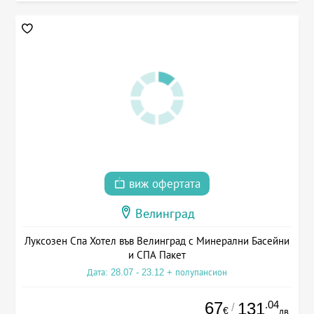
виж офертата
Велинград
Луксозен Спа Хотел във Велинград с Минерални Басейни
и СПА Пакет
Дата: 28.07 - 23.12 + полупансион
67
.04
131
/
€
лв.