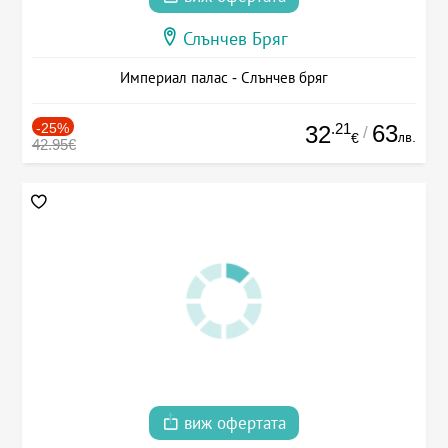
Слънчев Бряг
Империал палас - Слънчев бряг
-25%
.21
63
32
/
лв.
€
42.95€
виж офертата