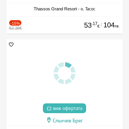
Thassos Grand Resort - о. Тасос
-15%
.17
104
53
/
лв.
€
62.38€
виж офертата
Слънчев Бряг