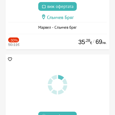
виж офертата
Слънчев Бряг
Марвел - Слънчев бряг
-30%
.28
69
35
/
лв.
€
50.11€