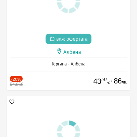
виж офертата
Албена
Гергана - Албена
-20%
.97
86
43
/
лв.
€
54.66€