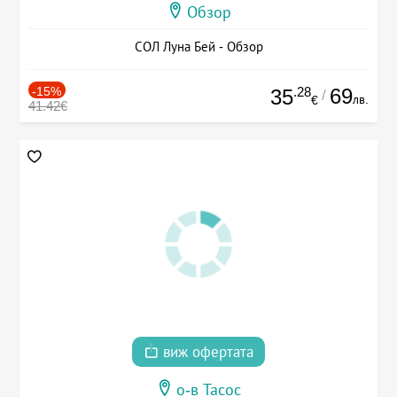
Обзор
СОЛ Луна Бей - Обзор
-15%
.28
69
35
/
лв.
€
41.42€
виж офертата
о-в Тасос