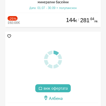
минерални басейни
Дата: 01.07 - 30.09 + полупансион
-25%
144
.64
281
/
€
лв.
192.00€
виж офертата
Албена