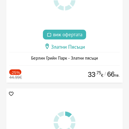
виж офертата
Златни Пясъци
Берлин Грийн Парк - Златни пясъци
-25%
.75
66
33
/
лв.
€
44.99€