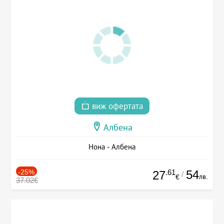
виж офертата
Албена
Нона - Албена
-25%
.61
54
27
/
лв.
€
37.02€