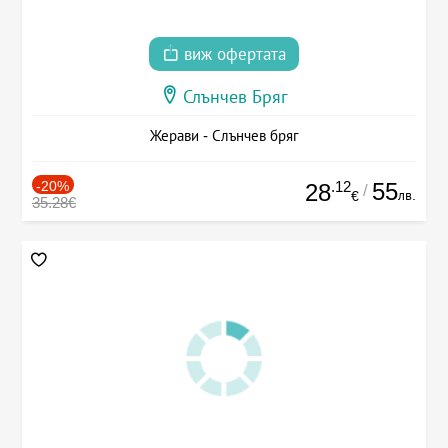
виж офертата
Слънчев Бряг
Жерави - Слънчев бряг
-20%
.12
55
28
/
лв.
€
35.28€