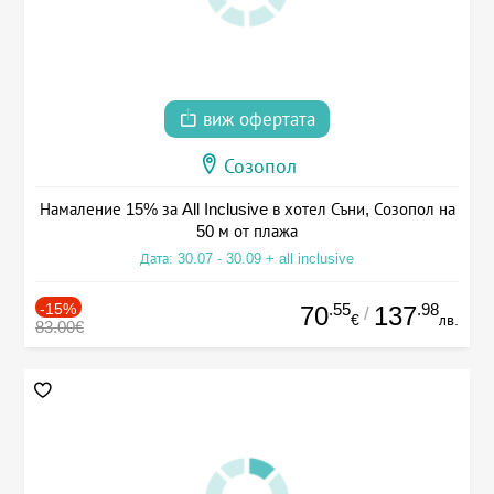
виж офертата
Созопол
Намаление 15% за All Inclusive в хотел Съни, Созопол на
50 м от плажа
Дата: 30.07 - 30.09 + all inclusive
-15%
.55
.98
70
137
/
€
лв.
83.00€