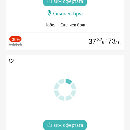
виж офертата
Слънчев Бряг
Нобел - Слънчев бряг
-30%
.32
73
37
/
лв.
€
53.17€
виж офертата