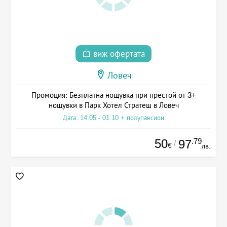
виж офертата
Ловеч
Промоция: Безплатна нощувка при престой от 3+
нощувки в Парк Хотел Стратеш в Ловеч
Дата: 14.05 - 01.10 + полупансион
50
.79
97
/
€
лв.