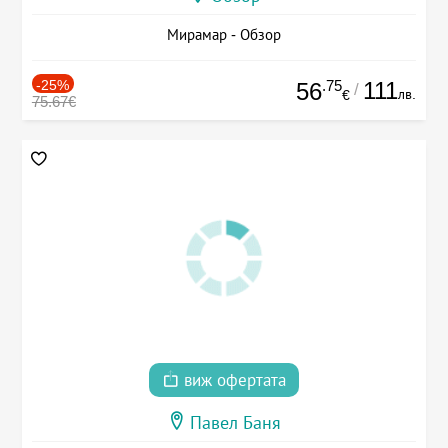
Мирамар - Обзор
-25%
.75
111
56
/
лв.
€
75.67€
виж офертата
Павел Баня