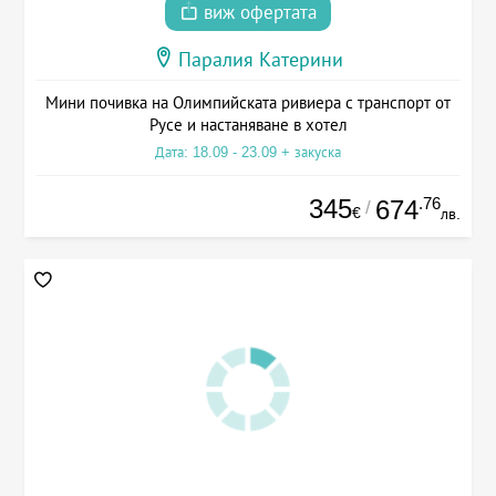
виж офертата
Паралия Катерини
Мини почивка на Олимпийската ривиера с транспорт от
Русе и настаняване в хотел
Дата: 18.09 - 23.09 + закуска
345
.76
674
/
€
лв.