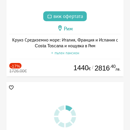
виж офертата
Рим
Круиз Средиземно море: Италия, Франция и Испания с
Costa Toscana и нощувка в Рим
+ пълен пансион
-17%
1440
.40
2816
/
€
лв.
1726.00€