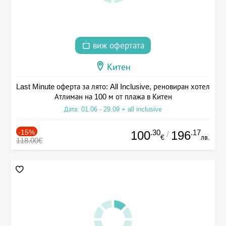
виж офертата
Китен
Last Minute оферта за лято: All Inclusive, реновиран хотел
Атлиман на 100 м от плажа в Китен
Дата: 01.06 - 29.09 + all inclusive
-15%
.30
.17
100
196
/
€
лв.
118.00€