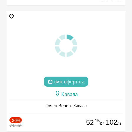
виж офертата
Кавала
Tosca Beach- Кавала
-30%
.15
102
52
/
лв.
€
74.65€