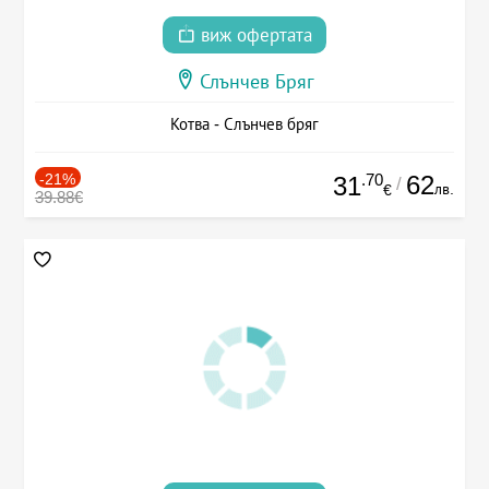
виж офертата
Слънчев Бряг
Котва - Слънчев бряг
-21%
.70
62
31
/
лв.
€
39.88€