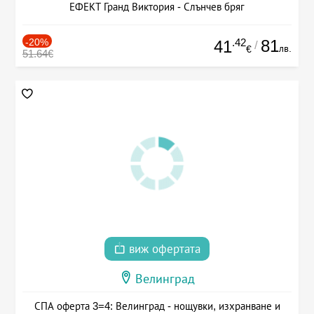
ЕФЕКТ Гранд Виктория - Слънчев бряг
-20%
.42
81
41
/
лв.
€
51.64€
виж офертата
Велинград
СПА оферта 3=4: Велинград - нощувки, изхранване и