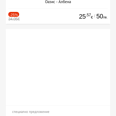
Оазис - Албена
-25%
.57
50
25
/
лв.
€
34.05€
специално предложение