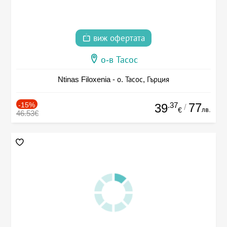
виж офертата
о-в Тасос
Ntinas Filoxenia - о. Тасос, Гърция
-15%
.37
77
39
/
лв.
€
46.53€