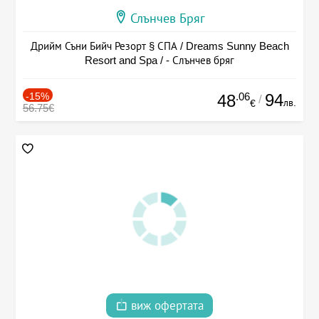
Слънчев Бряг
Дрийм Съни Бийч Резорт § СПА / Dreams Sunny Beach
Resort and Spa / - Слънчев бряг
-15%
.06
94
48
/
лв.
€
56.75€
виж офертата