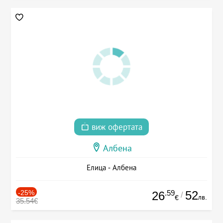
виж офертата
Албена
Елица - Албена
-25%
.59
52
26
/
лв.
€
35.54€