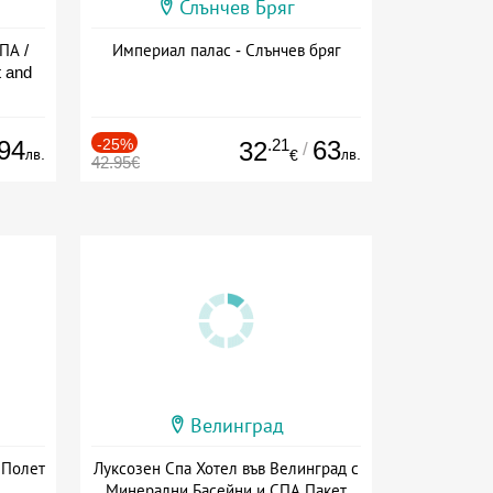
Слънчев Бряг
ПА /
Империал палас - Слънчев бряг
 and
94
-25%
.21
63
32
/
лв.
лв.
€
42.95€
Велинград
 Полет
Луксозен Спа Хотел във Велинград с
Минерални Басейни и СПА Пакет