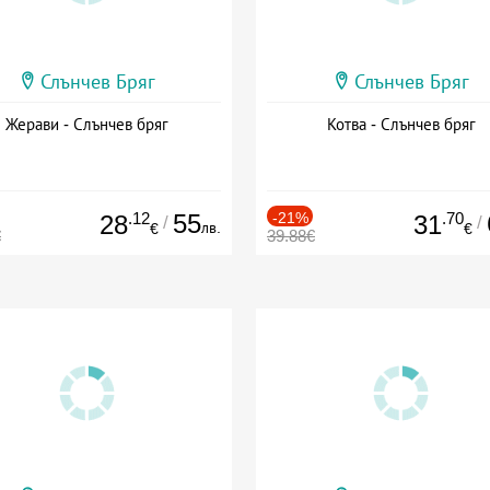
Слънчев Бряг
Слънчев Бряг
Жерави - Слънчев бряг
Котва - Слънчев бряг
.12
55
-21%
.70
28
31
/
/
лв.
€
€
€
39.88€