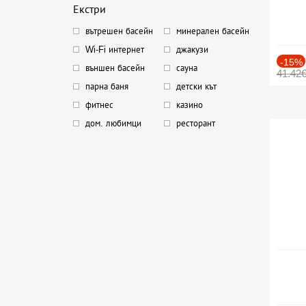
Екстри
вътрешен басейн
минерален басейн
Wi-Fi интернет
джакузи
-15%
външен басейн
сауна
41.42
парна баня
детски кът
фитнес
казино
дом. любимци
ресторант