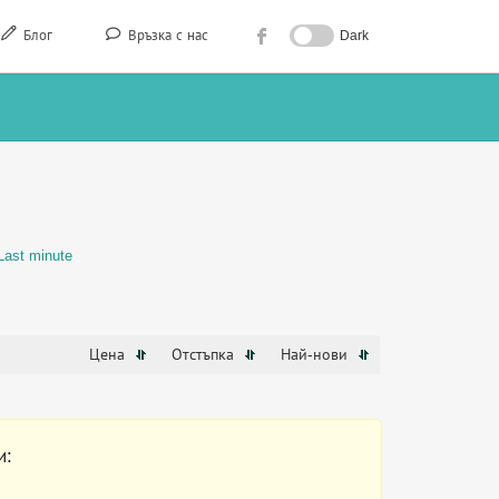
Блог
Връзка с нас
Dark
Last minute
Цена
Отстъпка
Най-нови
и: