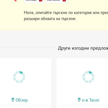
Моля, опитайте търсене по категория или пре
разшири обхвата на търсене.
Други изгодни предло
Обзор
о-в Тасос