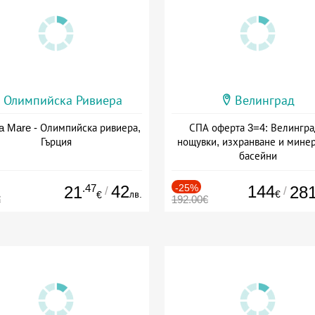
Олимпийска Ривиера
Велинград
a Mare - Олимпийска ривиера,
СПА оферта 3=4: Велингра
Гърция
нощувки, изхранване и мине
басейни
Дата: 01.07 - 30.09 + полупан
.47
42
-25%
144
21
28
/
/
лв.
€
€
€
192.00€