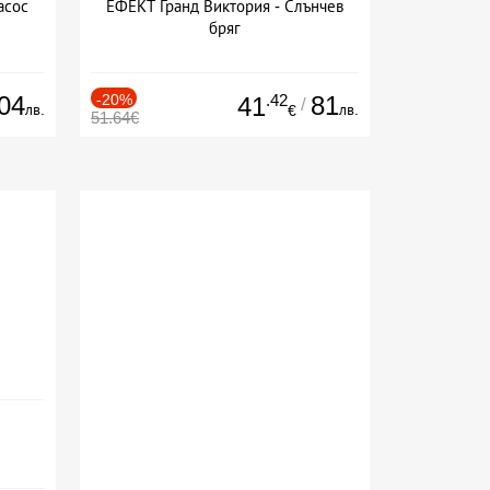
асос
ЕФЕКТ Гранд Виктория - Слънчев
бряг
04
-20%
.42
81
41
/
лв.
лв.
€
51.64€