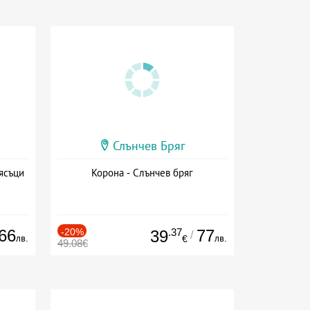
Слънчев Бряг
ясъци
Корона - Слънчев бряг
66
-20%
.37
77
39
/
лв.
лв.
€
49.08€