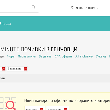
Любими оферти
В града
 MINUTE ПОЧИВКИ В
ГЕНЧОВЦИ
още:
Море
Първа линия
За двама
СПА оферти
All inclusive
Уикенд
Last minute
рти
Няма намерени оферти по избраните критери
Генчовци
Last minute