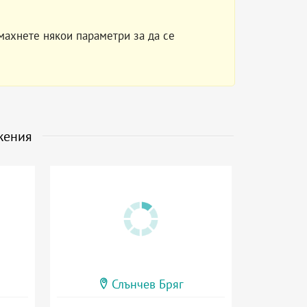
махнете някои параметри за да се
жения
Слънчев Бряг