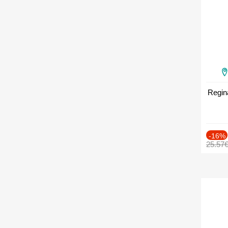
Regin
-16%
25.57