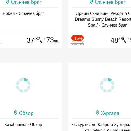
Слънчев Бряг
Слънчев Бряг
Нобел - Слънчев бряг
Дрийм Съни Бийч Резорт § С
Dreams Sunny Beach Resort
Spa / - Слънчев бряг
.32
73
-15%
.06
37
48
/
/
лв.
€
€
€
56.75€
Обзор
Хургада
Казабланка - Обзор
Екскурзия до Кайро и Хургада:
от София с All Inclusive