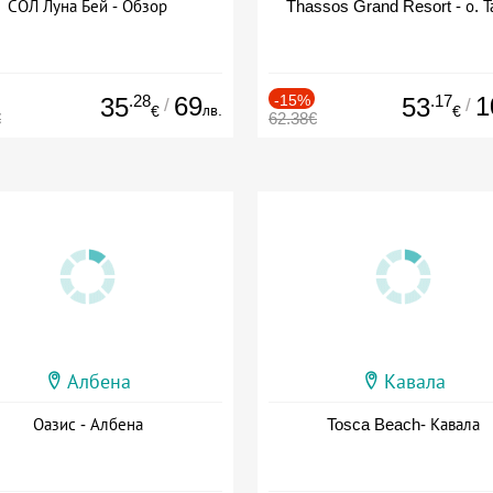
СОЛ Луна Бей - Обзор
Thassos Grand Resort - о. Т
.28
69
-15%
.17
1
35
53
/
/
лв.
€
€
€
62.38€
Албена
Кавала
Оазис - Албена
Tosca Beach- Кавала