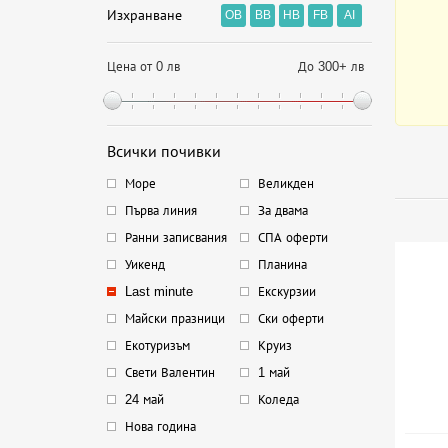
Изхранване
OB
BB
HB
FB
AI
Цена от 0 лв
До 300+ лв
Всички почивки
Море
Великден
Първа линия
За двама
Ранни записвания
СПА оферти
Уикенд
Планина
Last minute
Екскурзии
Майски празници
Ски оферти
Екотуризъм
Круиз
Свети Валентин
1 май
24 май
Коледа
Нова година