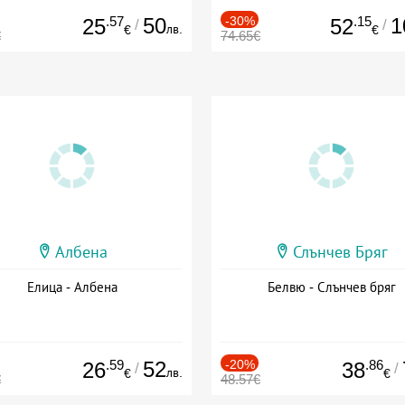
.57
50
-30%
.15
1
25
52
/
/
лв.
€
€
€
74.65€
Албена
Слънчев Бряг
Елица - Албена
Белвю - Слънчев бряг
.59
52
-20%
.86
26
38
/
/
лв.
€
€
€
48.57€