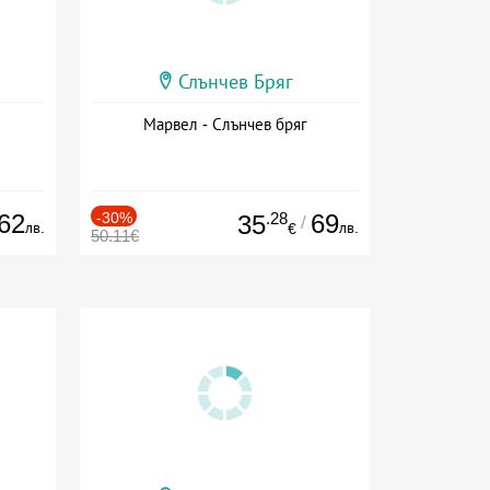
Слънчев Бряг
Марвел - Слънчев бряг
62
-30%
.28
69
35
/
лв.
лв.
€
50.11€