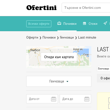
Ofertini
Почивки
Стоки
Всички оферти
Оферти
Почивки
Генчовци
Last minute
❯
❯
❯
LAST
Вижте 
Отиди към картата
Генчовци
0 офе
Генчовци