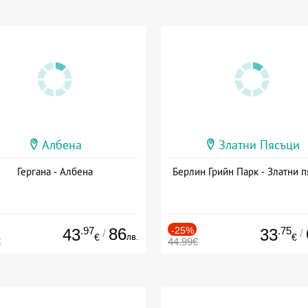
Албена
Златни Пясъци
Гергана - Албена
Берлин Грийн Парк - Златни п
.97
86
-25%
.75
43
33
/
/
лв.
€
€
€
44.99€