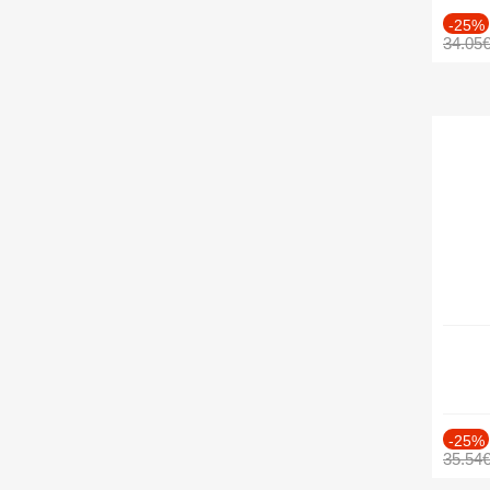
-25%
34.05
-25%
35.54