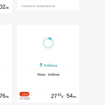
02
специално предложение
лв.
Албена
Нона - Албена
76
-25%
.61
54
27
/
лв.
лв.
€
37.02€