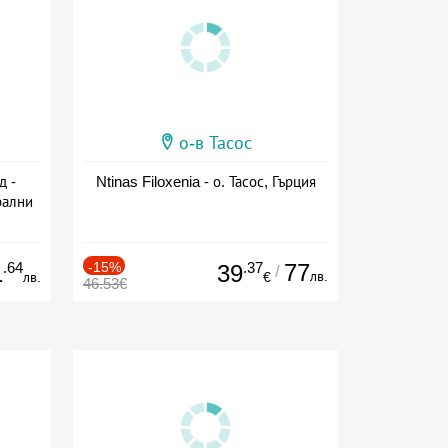
о-в Тасос
д -
Ntinas Filoxenia - о. Тасос, Гърция
рални
сион
.64
-15%
.37
77
1
39
/
лв.
лв.
€
46.53€