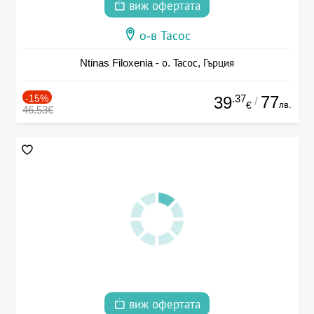
виж офертата
о-в Тасос
Ntinas Filoxenia - о. Тасос, Гърция
-15%
.37
77
39
/
лв.
€
46.53€
виж офертата