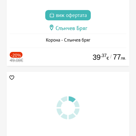
виж офертата
Слънчев Бряг
Корона - Слънчев бряг
-20%
.37
77
39
/
лв.
€
49.08€