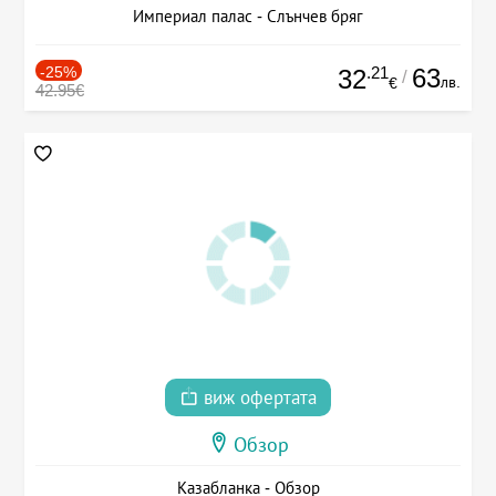
Империал палас - Слънчев бряг
-25%
.21
63
32
/
лв.
€
42.95€
виж офертата
Обзор
Казабланка - Обзор