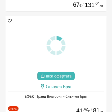
67
.04
131
/
€
лв.
виж офертата
Слънчев Бряг
ЕФЕКТ Гранд Виктория - Слънчев бряг
-20%
.42
81
41
/
лв.
€