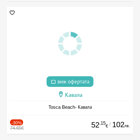
виж офертата
Кавала
Tosca Beach- Кавала
-30%
.15
102
52
/
лв.
€
74.65€