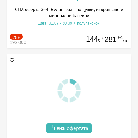
СПА оферта 3=4: Велинград - нощувки, изхранване и
минерални басейни
Дата: 01.07 - 30.09 + полупансион
-25%
144
.64
281
/
€
лв.
192.00€
виж офертата