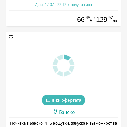
Дата: 17.07 - 22.12 + полупансион
.45
.97
66
129
/
€
лв.
виж офертата
Банско
Почивка в Банско: 4=5 нощувки, закуска и възможност за