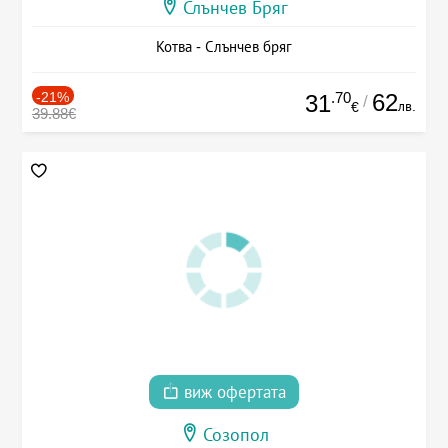
Слънчев Бряг
Котва - Слънчев бряг
-21%
.70
62
31
/
лв.
€
39.88€
виж офертата
Созопол