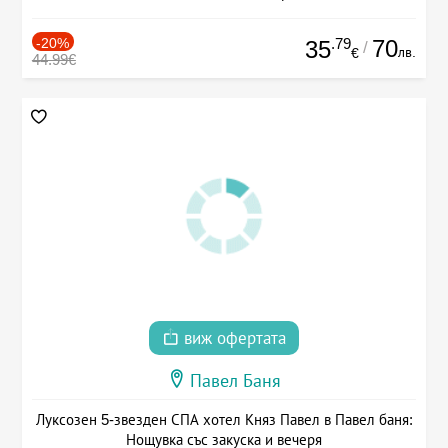
-20%
.79
70
35
/
лв.
€
44.99€
виж офертата
Павел Баня
Луксозен 5-звезден СПА хотел Княз Павел в Павел баня:
Нощувка със закуска и вечеря