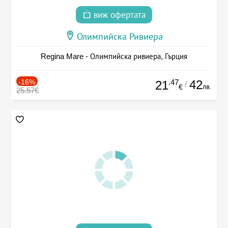
виж офертата
Олимпийска Ривиера
Regina Mare - Олимпийска ривиера, Гърция
-16%
.47
42
21
/
лв.
€
25.57€