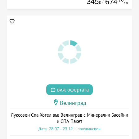
345
674
/
€
лв.
виж офертата
Велинград
Луксозен Спа Хотел във Велинград с Минерални Басейни
и СПА Пакет
Дата: 28.07 - 23.12 + полупансион