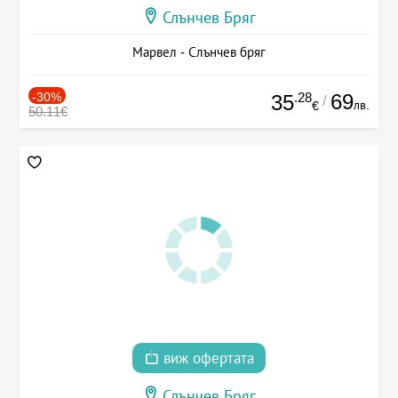
Слънчев Бряг
Марвел - Слънчев бряг
-30%
.28
69
35
/
лв.
€
50.11€
виж офертата
Слънчев Бряг