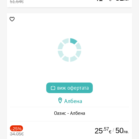
51.64€
виж офертата
Албена
Оазис - Албена
-25%
.57
50
25
/
лв.
€
34.05€