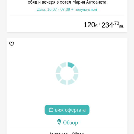
обяд и вечеря в хотел Мария Антоанета
Дата: 16.07 - 07.09 + полупансион
120
.70
234
/
€
лв.
виж офертата
Обзор