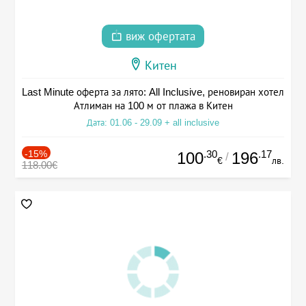
виж офертата
Китен
Last Minute оферта за лято: All Inclusive, реновиран хотел
Атлиман на 100 м от плажа в Китен
Дата: 01.06 - 29.09 + all inclusive
-15%
.30
.17
100
196
/
€
лв.
118.00€