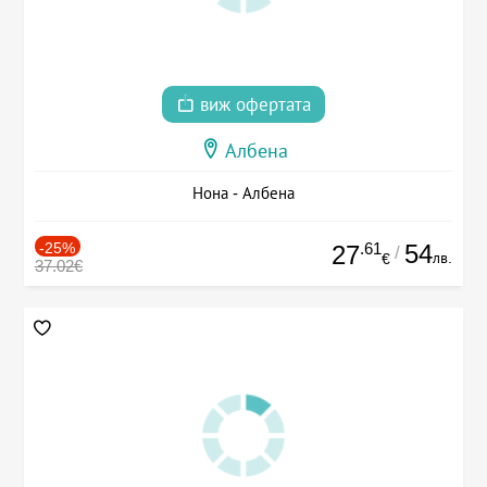
виж офертата
Албена
Нона - Албена
-25%
.61
54
27
/
лв.
€
37.02€