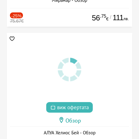
Мирамар - Обзор
-25%
.75
111
56
/
лв.
€
75.67€
виж офертата
Обзор
АЛУА Хелиос Бей - Обзор