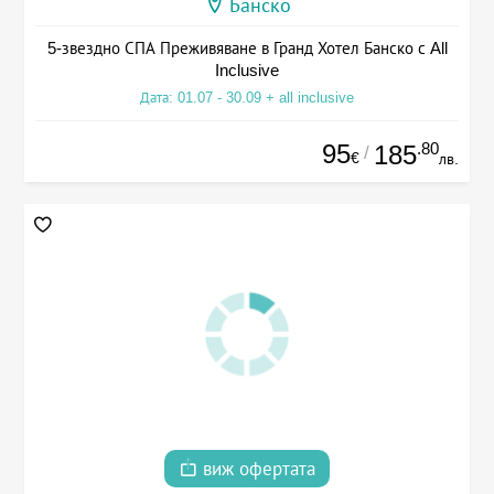
Банско
5-звездно СПА Преживяване в Гранд Хотел Банско с All
Inclusive
Дата: 01.07 - 30.09 + all inclusive
95
.80
185
/
€
лв.
виж офертата