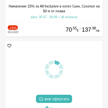
Намаление 15% за All Inclusive в хотел Съни, Созопол на
50 м от плажа
Дата: 30.07 - 30.09 + all inclusive
-15%
.55
.98
70
137
/
€
лв.
83.00€
виж офертата