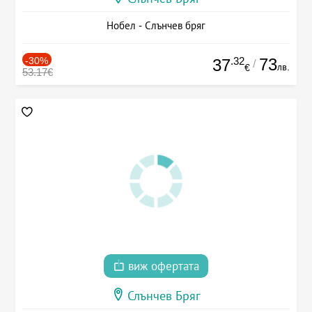
Нобел - Слънчев бряг
-30%
.32
73
37
/
лв.
€
53.17€
виж офертата
Слънчев Бряг