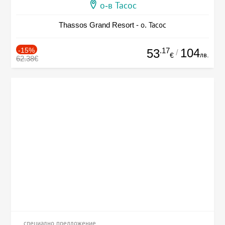
о-в Тасос
Thassos Grand Resort - о. Тасос
-15%
.17
104
53
/
лв.
€
62.38€
специално предложение