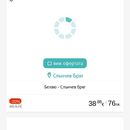
виж офертата
Слънчев Бряг
Белвю - Слънчев бряг
-20%
.86
76
38
/
лв.
€
48.57€