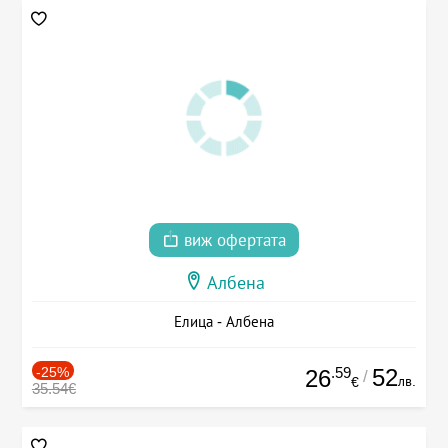
виж офертата
Албена
Елица - Албена
-25%
.59
52
26
/
лв.
€
35.54€