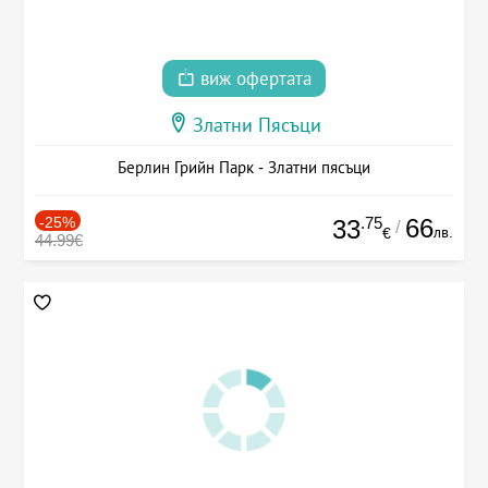
виж офертата
Златни Пясъци
Берлин Грийн Парк - Златни пясъци
-25%
.75
66
33
/
лв.
€
44.99€