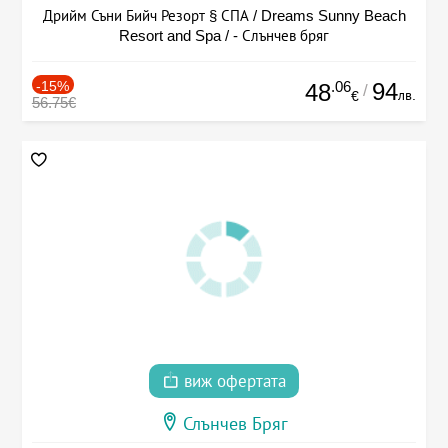
Дрийм Съни Бийч Резорт § СПА / Dreams Sunny Beach
Resort and Spa / - Слънчев бряг
-15%
.06
94
48
/
лв.
€
56.75€
виж офертата
Слънчев Бряг