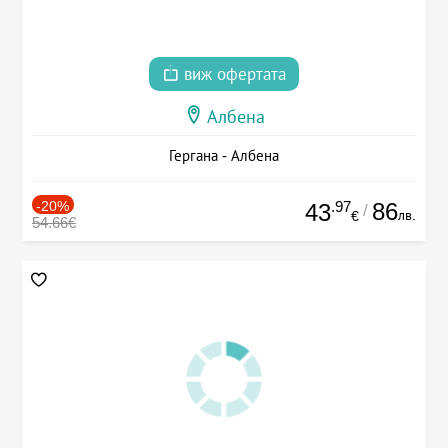
виж офертата
Албена
Гергана - Албена
-20%
.97
86
43
/
лв.
€
54.66€