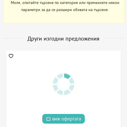
Моля, опитайте търсене по категория или премахнете някои
параметри за да се разшири обхвата на търсене.
Други изгодни предложения
виж офертата