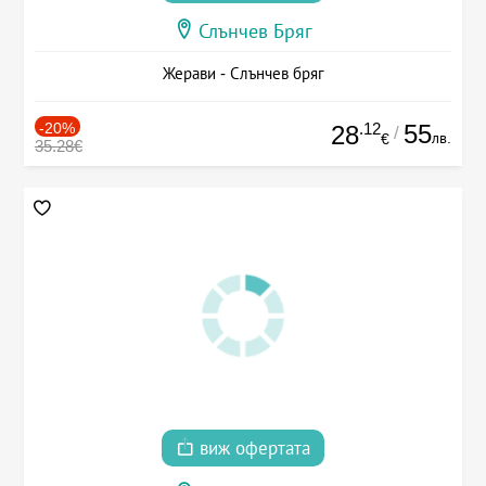
Слънчев Бряг
Жерави - Слънчев бряг
-20%
.12
55
28
/
лв.
€
35.28€
виж офертата