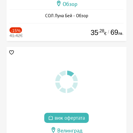
Обзор
СОЛ Луна Бей - Обзор
-15%
.28
69
35
/
лв.
€
41.42€
виж офертата
Велинград