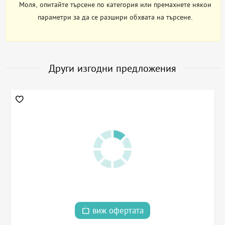
Моля, опитайте търсене по категория или премахнете някои
параметри за да се разшири обхвата на търсене.
Други изгодни предложения
виж офертата