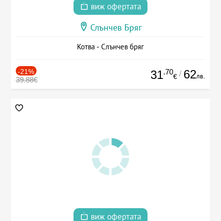
виж офертата
Слънчев Бряг
Котва - Слънчев бряг
-21%
.70
62
31
/
лв.
€
39.88€
виж офертата