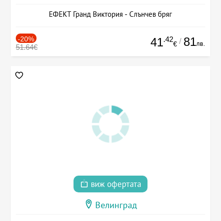
ЕФЕКТ Гранд Виктория - Слънчев бряг
-20%
.42
81
41
/
лв.
€
51.64€
виж офертата
Велинград