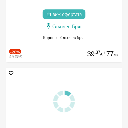
виж офертата
Слънчев Бряг
Корона - Слънчев бряг
-20%
.37
77
39
/
лв.
€
49.08€