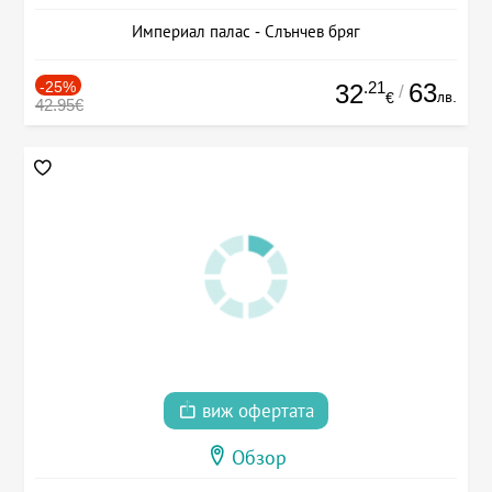
Империал палас - Слънчев бряг
-25%
.21
63
32
/
лв.
€
42.95€
виж офертата
Обзор