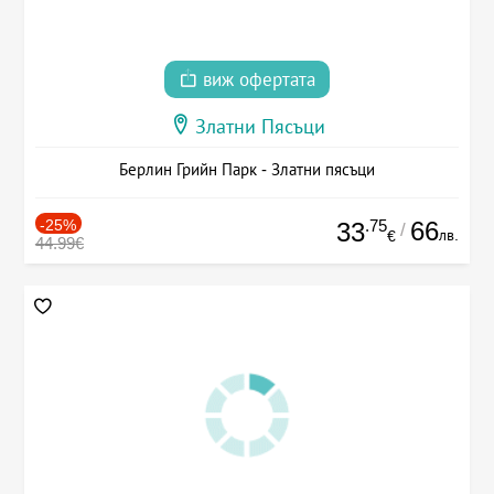
виж офертата
Златни Пясъци
Берлин Грийн Парк - Златни пясъци
-25%
.75
66
33
/
лв.
€
44.99€