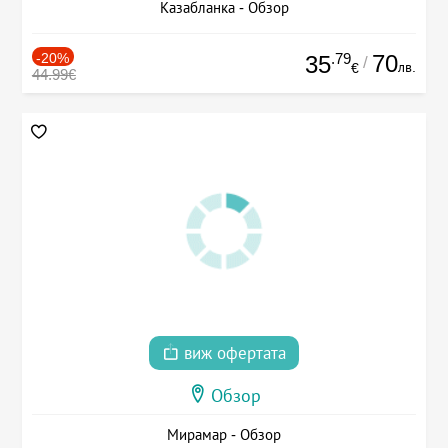
Казабланка - Обзор
-20%
.79
70
35
/
лв.
€
44.99€
виж офертата
Обзор
Мирамар - Обзор