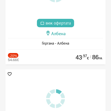
виж офертата
Албена
Гергана - Албена
-20%
.97
86
43
/
лв.
€
54.66€