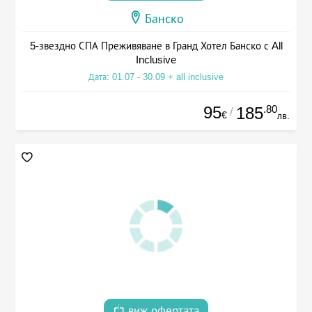
Банско
5-звездно СПА Преживяване в Гранд Хотел Банско с All
Inclusive
Дата: 01.07 - 30.09 + all inclusive
95
.80
185
/
€
лв.
виж офертата