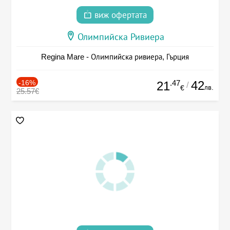
виж офертата
Олимпийска Ривиера
Regina Mare - Олимпийска ривиера, Гърция
-16%
.47
42
21
/
лв.
€
25.57€