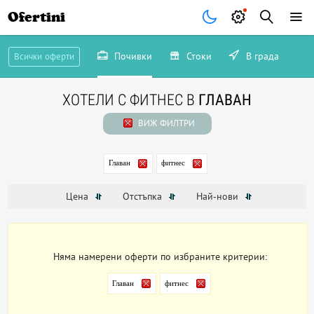
Ofertini
Почивки
Стоки
В града
Всички оферти
ХОТЕЛИ С ФИТНЕС В
ГЛАВАН
ВИЖ ФИЛТРИ
Главан
фитнес
Цена
Отстъпка
Най-нови
Няма намерени оферти по избраните критерии:
Главан
фитнес