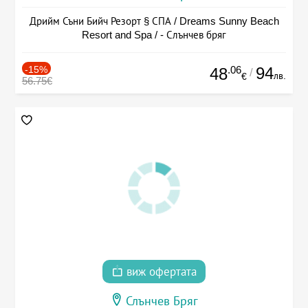
Дрийм Съни Бийч Резорт § СПА / Dreams Sunny Beach
Resort and Spa / - Слънчев бряг
-15%
.06
94
48
/
лв.
€
56.75€
виж офертата
Слънчев Бряг