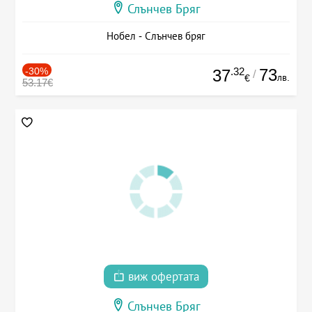
Слънчев Бряг
Нобел - Слънчев бряг
-30%
.32
73
37
/
лв.
€
53.17€
виж офертата
Слънчев Бряг