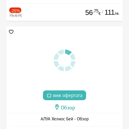
-25%
.75
111
56
/
лв.
€
75.67€
виж офертата
Обзор
АЛУА Хелиос Бей - Обзор