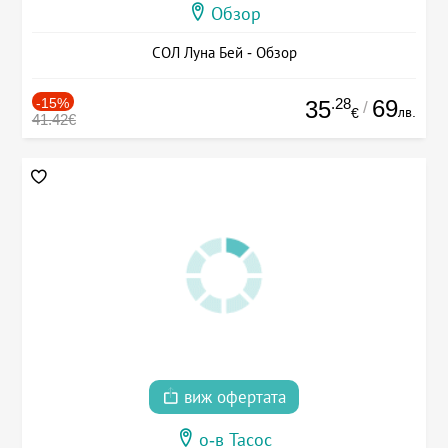
Обзор
СОЛ Луна Бей - Обзор
-15%
.28
69
35
/
лв.
€
41.42€
виж офертата
о-в Тасос