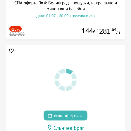
СПА оферта 3=4: Велинград - нощувки, изхранване и
минерални басейни
Дата: 01.07 - 30.09 + полупансион
-25%
144
.64
281
/
€
лв.
192.00€
виж офертата
Слънчев Бряг