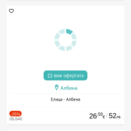
виж офертата
Албена
Елица - Албена
-25%
.59
52
26
/
лв.
€
35.54€