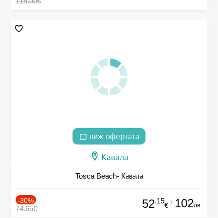
118.00€
виж офертата
Кавала
Tosca Beach- Кавала
-30%
.15
102
52
/
лв.
€
74.65€