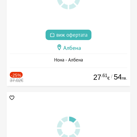
виж офертата
Албена
Нона - Албена
-25%
.61
54
27
/
лв.
€
37.02€