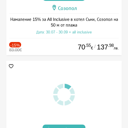
Созопол
Намаление 15% за All Inclusive в хотел Съни, Созопол на
50 м от плажа
Дата: 30.07 - 30.09 + all inclusive
-15%
.55
.98
70
137
/
€
лв.
83.00€