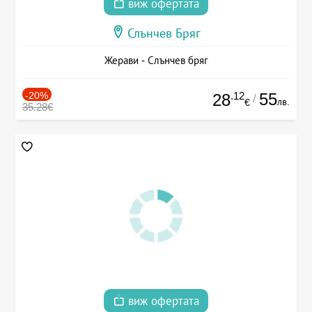
виж офертата
Слънчев Бряг
Жерави - Слънчев бряг
-20%
.12
55
28
/
лв.
€
35.28€
виж офертата