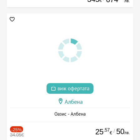
€
лв.
виж офертата
Албена
Оазис - Албена
-25%
.57
50
25
/
лв.
€
34.05€