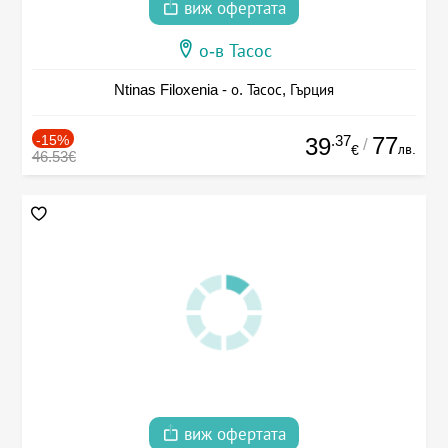
виж офертата
о-в Тасос
Ntinas Filoxenia - о. Тасос, Гърция
-15%
.37
77
39
/
лв.
€
46.53€
виж офертата