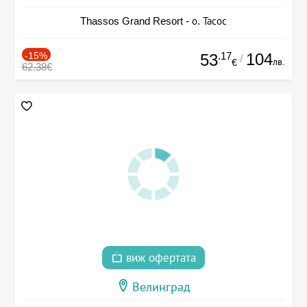
Thassos Grand Resort - о. Тасос
-15%
.17
104
53
/
лв.
€
62.38€
виж офертата
Велинград