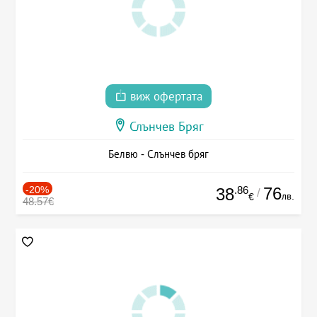
виж офертата
Слънчев Бряг
Белвю - Слънчев бряг
-20%
.86
76
38
/
лв.
€
48.57€