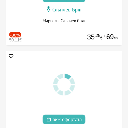
Слънчев Бряг
Марвел - Слънчев бряг
-30%
.28
69
35
/
лв.
€
50.11€
виж офертата