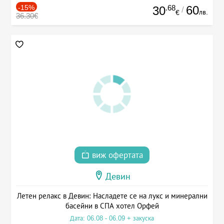
-15%
.68
60
30
/
лв.
€
36.30€
виж офертата
Девин
Летен релакс в Девин: Насладете се на лукс и минерални
басейни в СПА хотел Орфей
Дата: 06.08 - 06.09 + закуска