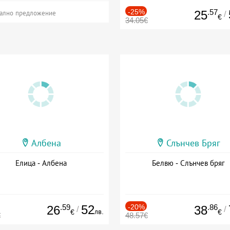
-25%
.57
25
/
ално предложение
€
34.05€
Албена
Слънчев Бряг
Елица - Албена
Белвю - Слънчев бряг
.59
52
-20%
.86
26
38
/
/
лв.
€
€
€
48.57€