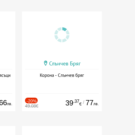
Слънчев Бряг
ясъци
Корона - Слънчев бряг
66
-20%
.37
77
39
/
лв.
лв.
€
49.08€