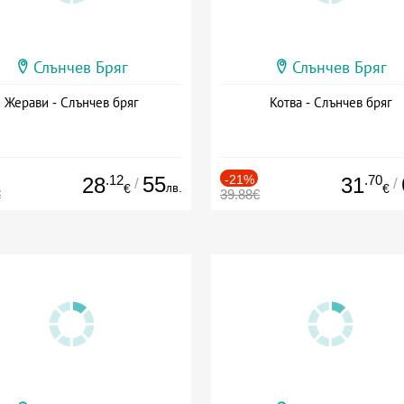
Слънчев Бряг
Слънчев Бряг
Жерави - Слънчев бряг
Котва - Слънчев бряг
.12
55
-21%
.70
28
31
/
/
лв.
€
€
€
39.88€