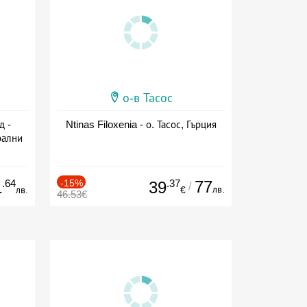
о-в Тасос
д -
Ntinas Filoxenia - о. Тасос, Гърция
рални
сион
.64
-15%
.37
77
1
39
/
лв.
лв.
€
46.53€