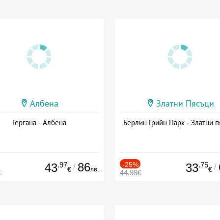
Албена
Златни Пясъци
Гергана - Албена
Берлин Грийн Парк - Златни п
.97
86
-25%
.75
43
33
/
/
лв.
€
€
€
44.99€