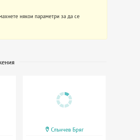
махнете някои параметри за да се
жения
Слънчев Бряг