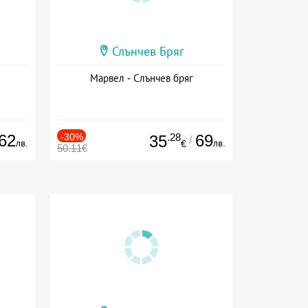
Слънчев Бряг
Марвел - Слънчев бряг
62
-30%
.28
69
35
/
лв.
лв.
€
50.11€