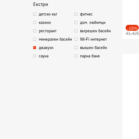
Екстри
детски кът
фитнес
казино
дом. любимци
-15%
ресторант
вътрешен басейн
41.42
минерален басейн
Wi-Fi интернет
джакузи
външен басейн
сауна
парна баня