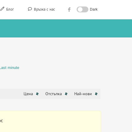
Блог
Връзка с нас
Dark
Last minute
Цена
Отстъпка
Най-нови
и: