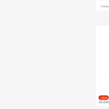
специ
-25%
35.54