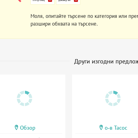
Моля, опитайте търсене по категория или пре
разшири обхвата на търсене.
Други изгодни предло
Обзор
о-в Тасос