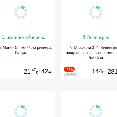
Олимпийска Ривиера
Велинград
a Mare - Олимпийска ривиера,
СПА оферта 3=4: Велингра
Гърция
нощувки, изхранване и мине
басейни
Дата: 01.07 - 30.09 + полупан
.47
42
-25%
144
21
28
/
/
лв.
€
€
€
192.00€