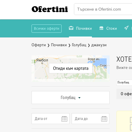
Ofertini
Почивки
Стоки
Всички оферти
Оферти
Почивки
Голубац
джакузи
❯
❯
❯
ХОТЕ
Вижте 
Отиди към картата
Голубац
0 офе
Голубац