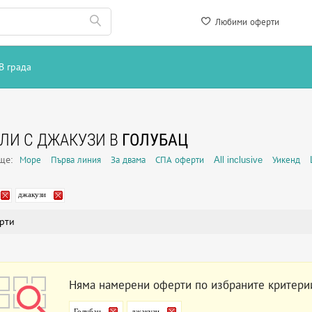
Любими оферти
В града
ЛИ С ДЖАКУЗИ В
ГОЛУБАЦ
още:
Море
Първа линия
За двама
СПА оферти
All inclusive
Уикенд
джакузи
рти
Няма намерени оферти по избраните критери
Голубац
джакузи