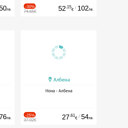
50
-30%
.15
102
52
/
лв.
лв.
€
74.65€
Албена
Нона - Албена
76
-25%
.61
54
27
/
лв.
лв.
€
37.02€