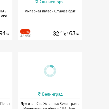
Слънчев Бряг
ПА /
Империал палас - Слънчев бряг
 and
94
-25%
.21
63
32
/
лв.
лв.
€
42.95€
Велинград
 Полет
Луксозен Спа Хотел във Велинград с
Минерални Басейни и СПА Пакет