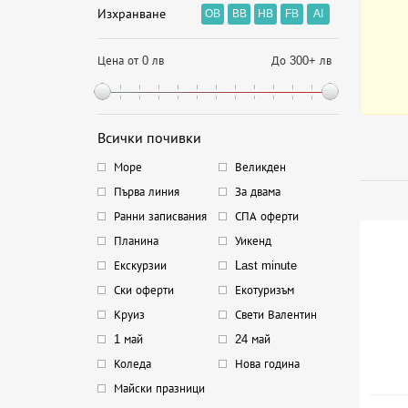
Изхранване
OB
BB
HB
FB
AI
Цена от 0 лв
До 300+ лв
Всички почивки
Море
Великден
Първа линия
За двама
Ранни записвания
СПА оферти
Планина
Уикенд
Екскурзии
Last minute
Ски оферти
Екотуризъм
Круиз
Свети Валентин
1 май
24 май
Коледа
Нова година
Майски празници