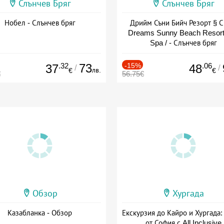
Слънчев Бряг
Слънчев Бряг
Нобел - Слънчев бряг
Дрийм Съни Бийч Резорт § С
Dreams Sunny Beach Resort
Spa / - Слънчев бряг
.32
73
-15%
.06
37
48
/
/
лв.
€
€
€
56.75€
Обзор
Хургада
Казабланка - Обзор
Екскурзия до Кайро и Хургада:
от София с All Inclusive