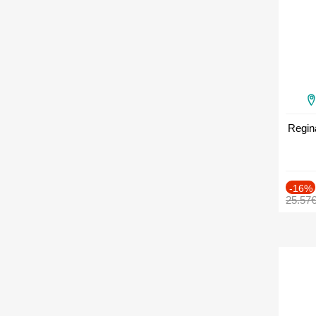
Regin
-16%
25.57