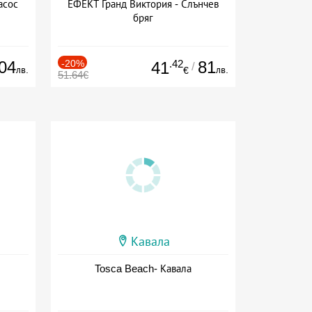
асос
ЕФЕКТ Гранд Виктория - Слънчев
бряг
04
-20%
.42
81
41
/
лв.
лв.
€
51.64€
Кавала
Tosca Beach- Кавала