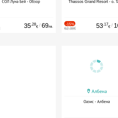
СОЛ Луна Бей - Обзор
Thassos Grand Resort - о. Т
.28
69
-15%
.17
1
35
53
/
/
лв.
€
€
€
62.38€
Албена
Оазис - Албена