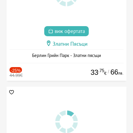
виж офертата
Златни Пясъци
Берлин Грийн Парк - Златни пясъци
-25%
.75
66
33
/
лв.
€
44.99€