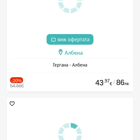
виж офертата
Албена
Гергана - Албена
-20%
.97
86
43
/
лв.
€
54.66€