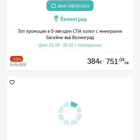
виж офертата
Велинград
Топ промоция в 5-звезден СПА хотел с минерални
басейни във Велинград
Дата: 01.09 - 20.12 + полупансион
-33%
384
.04
751
/
€
лв.
576.00€