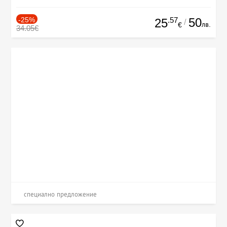
-25%
.57
50
25
/
лв.
€
34.05€
специално предложение