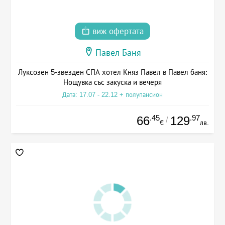
виж офертата
Павел Баня
Луксозен 5-звезден СПА хотел Княз Павел в Павел баня:
Нощувка със закуска и вечеря
Дата: 17.07 - 22.12 + полупансион
.45
.97
66
129
/
€
лв.