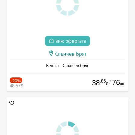
виж офертата
Слънчев Бряг
Белвю - Слънчев бряг
-20%
.86
76
38
/
лв.
€
48.57€