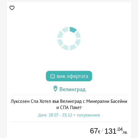
виж офертата
Велинград
Луксозен Спа Хотел във Велинград с Минерални Басейни
и СПА Пакет
Дата: 28.07 - 23.12 + полупансион
67
.04
131
/
€
лв.