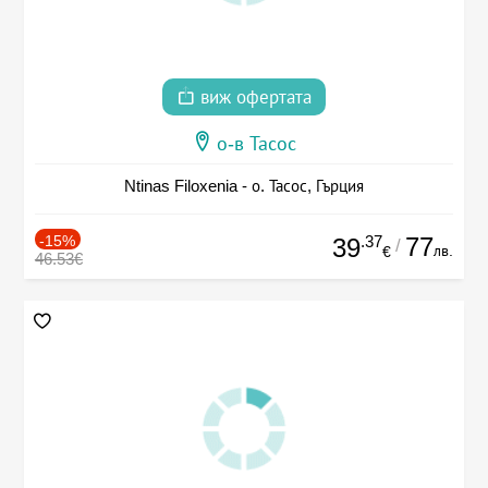
виж офертата
о-в Тасос
Ntinas Filoxenia - о. Тасос, Гърция
-15%
.37
77
39
/
лв.
€
46.53€