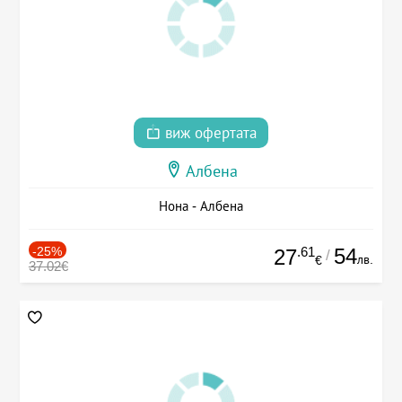
виж офертата
Албена
Нона - Албена
-25%
.61
54
27
/
лв.
€
37.02€