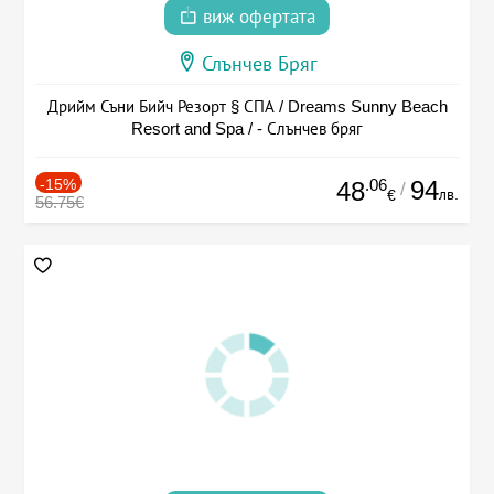
виж офертата
Слънчев Бряг
Дрийм Съни Бийч Резорт § СПА / Dreams Sunny Beach
Resort and Spa / - Слънчев бряг
-15%
.06
94
48
/
лв.
€
56.75€