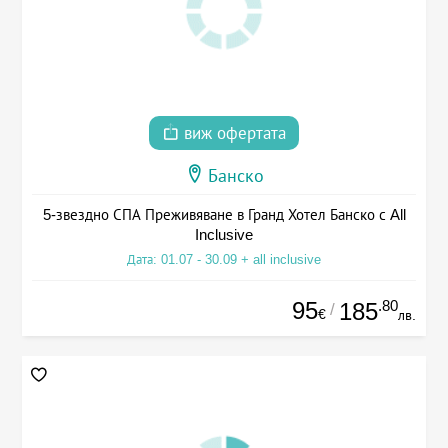
виж офертата
Банско
5-звездно СПА Преживяване в Гранд Хотел Банско с All
Inclusive
Дата: 01.07 - 30.09 + all inclusive
95
.80
185
/
€
лв.