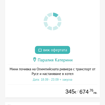
виж офертата
Паралия Катерини
Мини почивка на Олимпийската ривиера с транспорт от
Русе и настаняване в хотел
Дата: 18.09 - 23.09 + закуска
345
.76
674
/
€
лв.