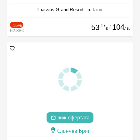
Thassos Grand Resort - о. Тасос
-15%
.17
104
53
/
лв.
€
62.38€
виж офертата
Слънчев Бряг