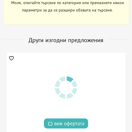
Моля, опитайте търсене по категория или премахнете някои
параметри за да се разшири обхвата на търсене.
Други изгодни предложения
виж офертата