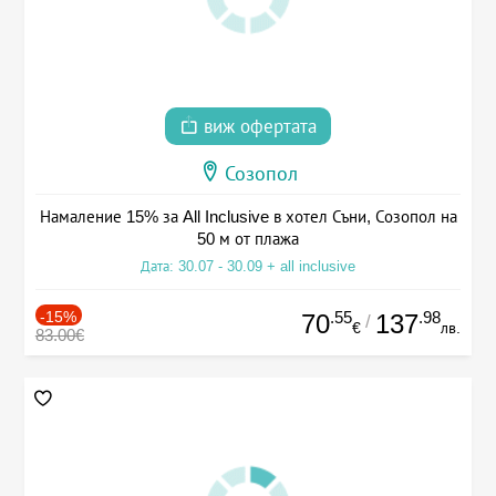
виж офертата
Созопол
Намаление 15% за All Inclusive в хотел Съни, Созопол на
50 м от плажа
Дата: 30.07 - 30.09 + all inclusive
-15%
.55
.98
70
137
/
€
лв.
83.00€