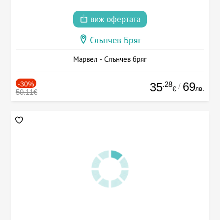
виж офертата
Слънчев Бряг
Марвел - Слънчев бряг
-30%
.28
69
35
/
лв.
€
50.11€