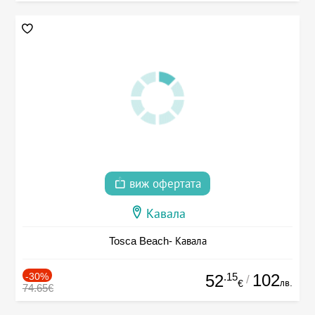
виж офертата
Кавала
Tosca Beach- Кавала
-30%
.15
102
52
/
лв.
€
74.65€