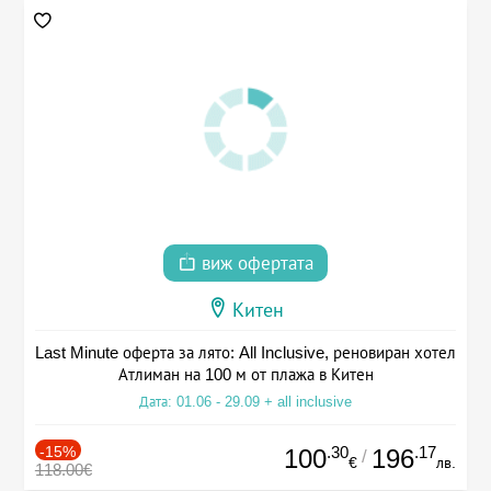
виж офертата
Китен
Last Minute оферта за лято: All Inclusive, реновиран хотел
Атлиман на 100 м от плажа в Китен
Дата: 01.06 - 29.09 + all inclusive
-15%
.30
.17
100
196
/
€
лв.
118.00€