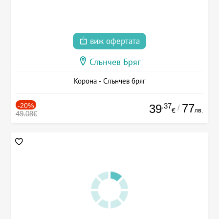
виж офертата
Слънчев Бряг
Корона - Слънчев бряг
-20%
.37
77
39
/
лв.
€
49.08€