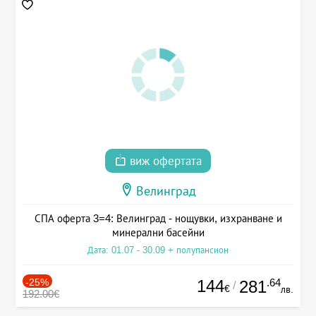
виж офертата
Велинград
СПА оферта 3=4: Велинград - нощувки, изхранване и
минерални басейни
Дата: 01.07 - 30.09 + полупансион
-25%
144
.64
281
/
€
лв.
192.00€