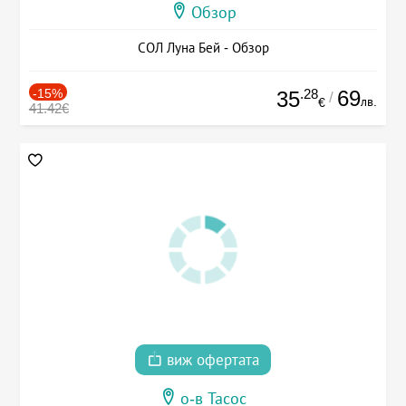
Обзор
СОЛ Луна Бей - Обзор
-15%
.28
69
35
/
лв.
€
41.42€
виж офертата
о-в Тасос