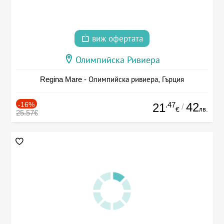
виж офертата
Олимпийска Ривиера
Regina Mare - Олимпийска ривиера, Гърция
-16%
.47
42
21
/
лв.
€
25.57€