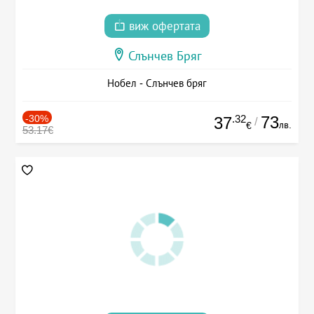
виж офертата
Слънчев Бряг
Нобел - Слънчев бряг
-30%
.32
73
37
/
лв.
€
53.17€