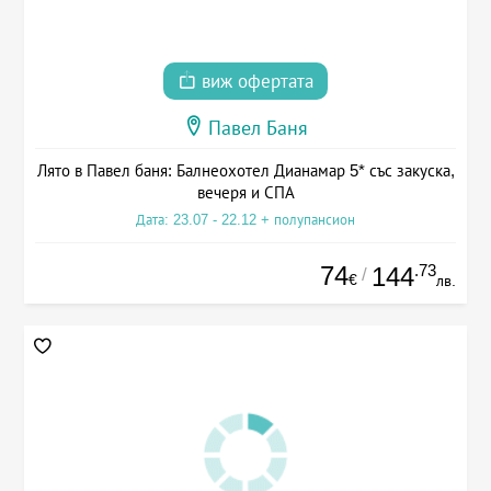
виж офертата
Павел Баня
Лято в Павел баня: Балнеохотел Дианамар 5* със закуска,
вечеря и СПА
Дата: 23.07 - 22.12 + полупансион
74
.73
144
/
€
лв.