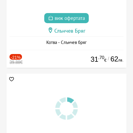
виж офертата
Слънчев Бряг
Котва - Слънчев бряг
-21%
.70
62
31
/
лв.
€
39.88€