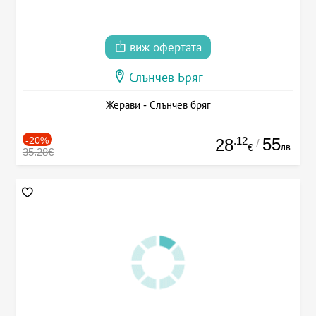
виж офертата
Слънчев Бряг
Жерави - Слънчев бряг
-20%
.12
55
28
/
лв.
€
35.28€