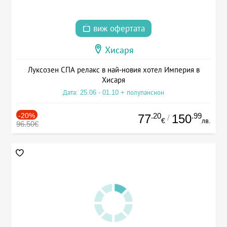
виж офертата
Хисаря
Луксозен СПА релакс в най-новия хотел Империя в
Хисаря
Дата: 25.06 - 01.10 + полупансион
-20%
.20
.99
77
150
/
€
лв.
96.50€