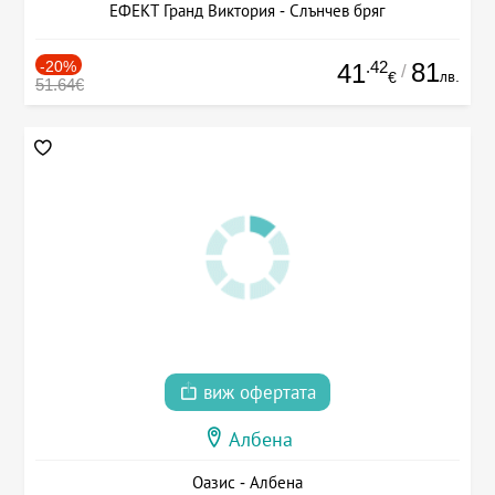
ЕФЕКТ Гранд Виктория - Слънчев бряг
-20%
.42
81
41
/
лв.
€
51.64€
виж офертата
Албена
Оазис - Албена