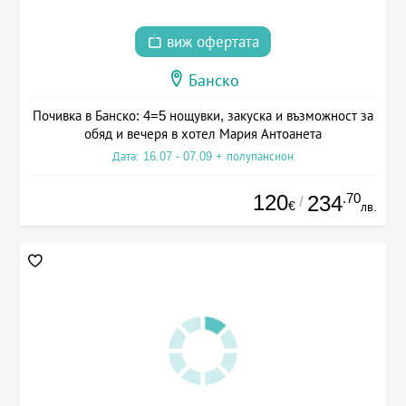
виж офертата
Банско
Почивка в Банско: 4=5 нощувки, закуска и възможност за
обяд и вечеря в хотел Мария Антоанета
Дата: 16.07 - 07.09 + полупансион
120
.70
234
/
€
лв.