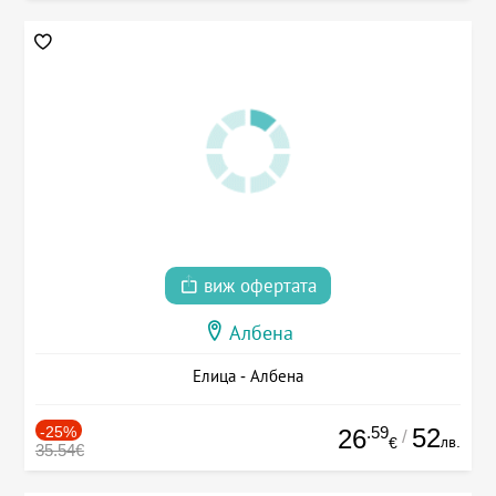
виж офертата
Албена
Елица - Албена
-25%
.59
52
26
/
лв.
€
35.54€