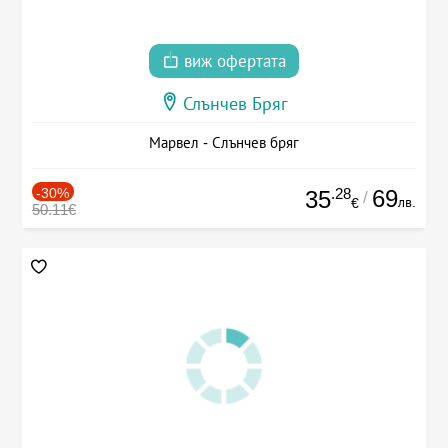
виж офертата
Слънчев Бряг
Марвел - Слънчев бряг
-30%
.28
69
35
/
лв.
€
50.11€