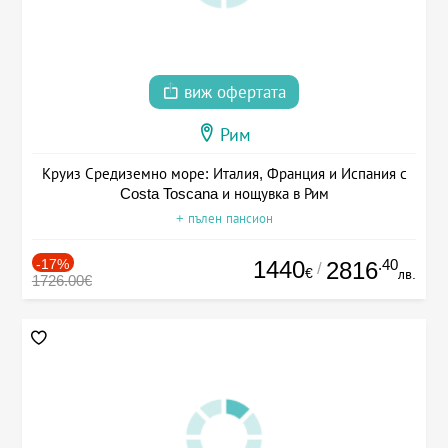
виж офертата
Рим
Круиз Средиземно море: Италия, Франция и Испания с
Costa Toscana и нощувка в Рим
+ пълен пансион
-17%
1440
.40
2816
/
€
лв.
1726.00€