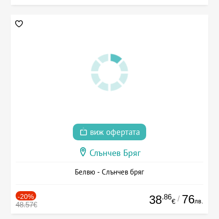
виж офертата
Слънчев Бряг
Белвю - Слънчев бряг
-20%
.86
76
38
/
лв.
€
48.57€