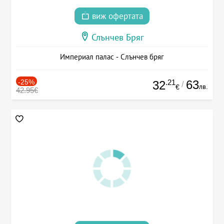
виж офертата
Слънчев Бряг
Империал палас - Слънчев бряг
-25%
.21
63
32
/
лв.
€
42.95€