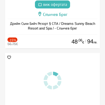
виж офертата
Слънчев Бряг
Дрийм Съни Бийч Резорт § СПА / Dreams Sunny Beach
Resort and Spa / - Слънчев бряг
-15%
.06
94
48
/
лв.
€
56.75€