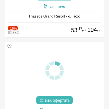
о-в Тасос
Thassos Grand Resort - о. Тасос
-15%
.17
104
53
/
лв.
€
62.38€
виж офертата