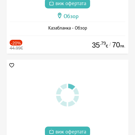
виж офертата
Обзор
Казабланка - Обзор
-20%
.79
70
35
/
лв.
€
44.99€
виж офертата