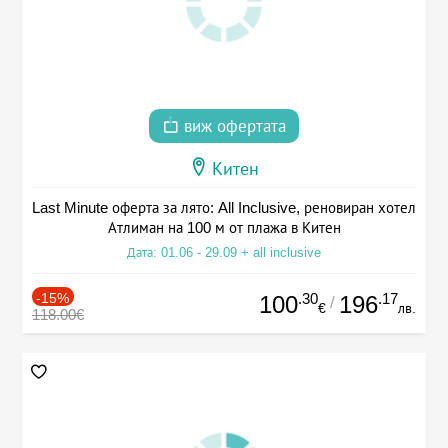
виж офертата
Китен
Last Minute оферта за лято: All Inclusive, реновиран хотел
Атлиман на 100 м от плажа в Китен
Дата: 01.06 - 29.09 + all inclusive
-15%
.30
.17
100
196
/
€
лв.
118.00€