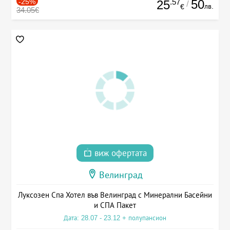
-25%
.57
50
25
/
лв.
€
34.05€
виж офертата
Велинград
Луксозен Спа Хотел във Велинград с Минерални Басейни
и СПА Пакет
Дата: 28.07 - 23.12 + полупансион