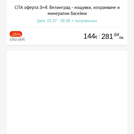
СПА оферта 3=4: Велинград - нощувки, изхранване и
минерални басейни
Дата: 01.07 - 30.09 + полупансион
-25%
144
.64
281
/
€
лв.
192.00€