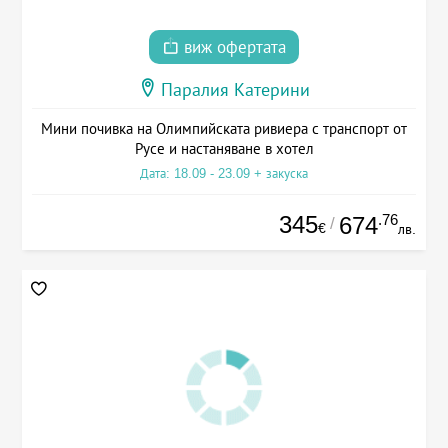
виж офертата
Паралия Катерини
Мини почивка на Олимпийската ривиера с транспорт от
Русе и настаняване в хотел
Дата: 18.09 - 23.09 + закуска
345
.76
674
/
€
лв.