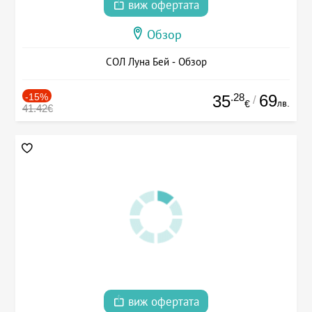
виж офертата
Обзор
СОЛ Луна Бей - Обзор
-15%
.28
69
35
/
лв.
€
41.42€
виж офертата