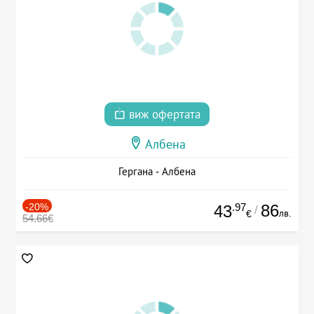
виж офертата
Албена
Гергана - Албена
-20%
.97
86
43
/
лв.
€
54.66€