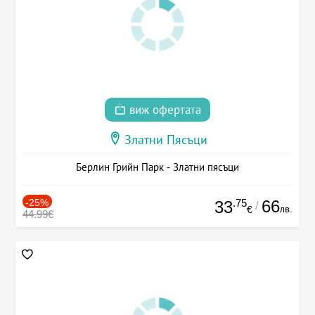
виж офертата
Златни Пясъци
Берлин Грийн Парк - Златни пясъци
-25%
.75
66
33
/
лв.
€
44.99€