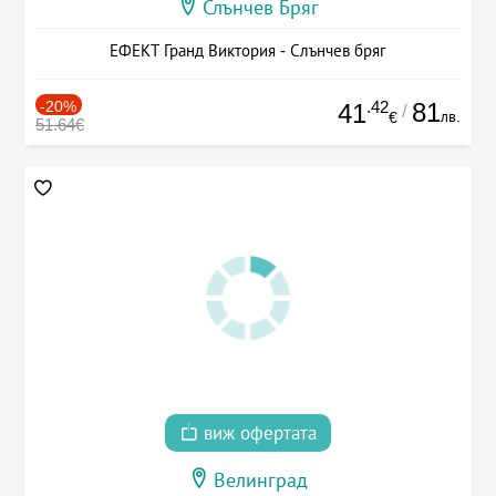
Слънчев Бряг
ЕФЕКТ Гранд Виктория - Слънчев бряг
-20%
.42
81
41
/
лв.
€
51.64€
виж офертата
Велинград