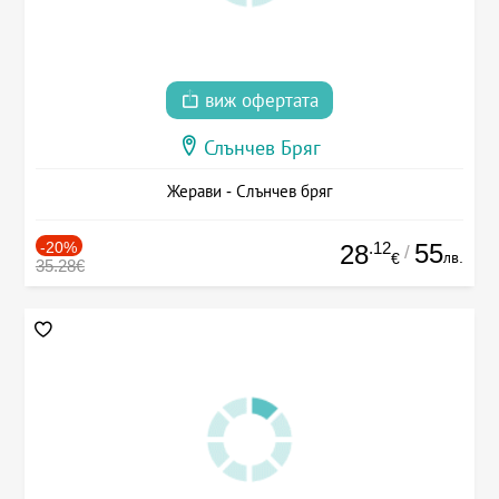
виж офертата
Слънчев Бряг
Жерави - Слънчев бряг
-20%
.12
55
28
/
лв.
€
35.28€