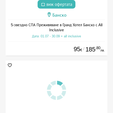
виж офертата
Банско
5-звездно СПА Преживяване в Гранд Хотел Банско с All
Inclusive
Дата: 01.07 - 30.09 + all inclusive
95
.80
185
/
€
лв.