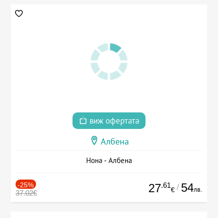
виж офертата
Албена
Нона - Албена
-25%
.61
54
27
/
лв.
€
37.02€