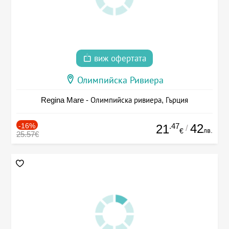
виж офертата
Олимпийска Ривиера
Regina Mare - Олимпийска ривиера, Гърция
-16%
.47
42
21
/
лв.
€
25.57€