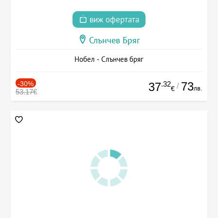
виж офертата
Слънчев Бряг
Нобел - Слънчев бряг
-30%
.32
73
37
/
лв.
€
53.17€