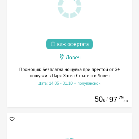
виж офертата
Ловеч
Промоция: Безплатна нощувка при престой от 3+
нощувки в Парк Хотел Стратеш в Ловеч
Дата: 14.05 - 01.10 + полупансион
50
.79
97
/
€
лв.