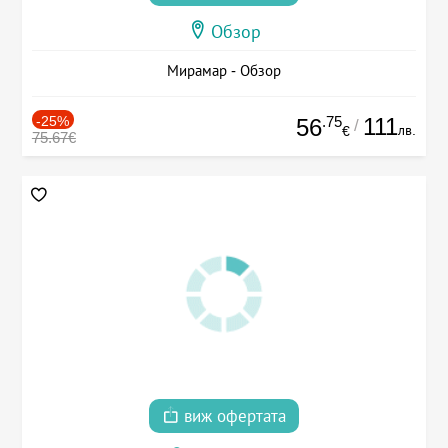
Обзор
Мирамар - Обзор
-25%
.75
111
56
/
лв.
€
75.67€
виж офертата