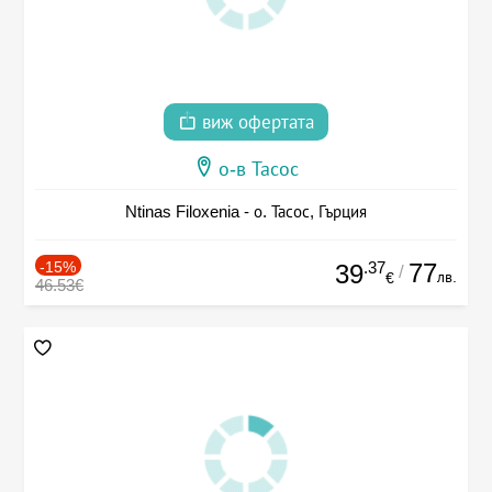
виж офертата
о-в Тасос
Ntinas Filoxenia - о. Тасос, Гърция
-15%
.37
77
39
/
лв.
€
46.53€