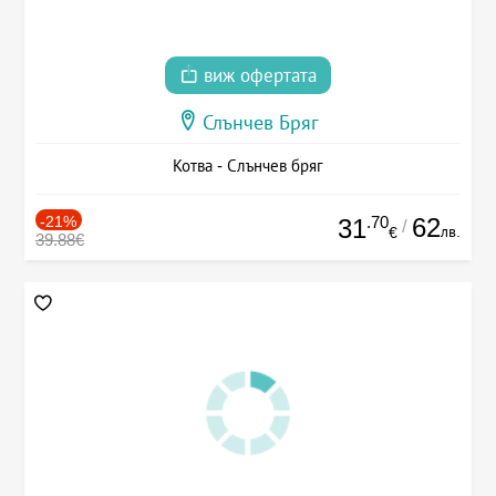
виж офертата
Слънчев Бряг
Котва - Слънчев бряг
-21%
.70
62
31
/
лв.
€
39.88€