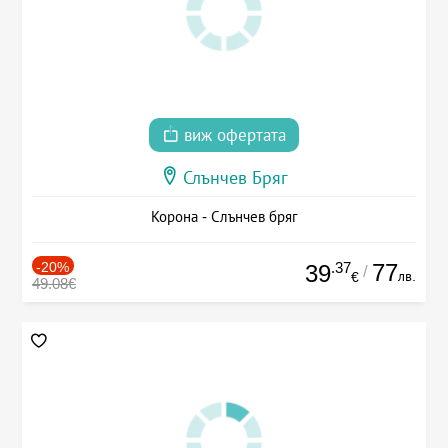
виж офертата
Слънчев Бряг
Корона - Слънчев бряг
-20%
.37
77
39
/
лв.
€
49.08€