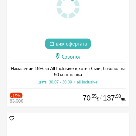
виж офертата
Созопол
Намаление 15% за All Inclusive в хотел Съни, Созопол на
50 м от плажа
Дата: 30.07 - 30.09 + all inclusive
-15%
.55
.98
70
137
/
€
лв.
83.00€