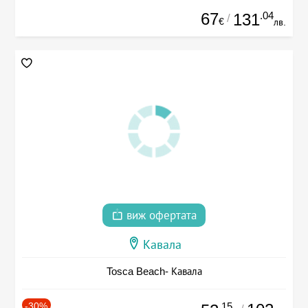
67
.04
131
/
€
лв.
виж офертата
Кавала
Tosca Beach- Кавала
-30%
.15