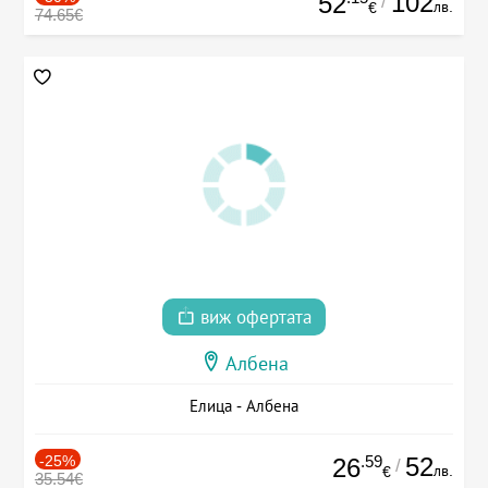
102
52
/
лв.
€
74.65€
виж офертата
Албена
Елица - Албена
-25%
.59
52
26
/
лв.
€
35.54€