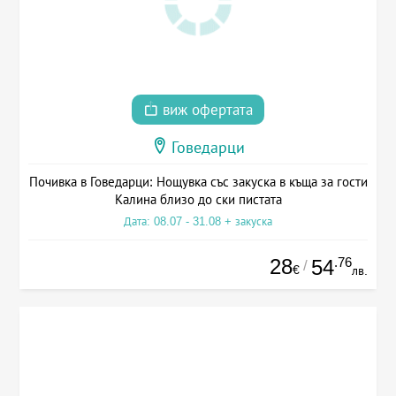
виж офертата
Говедарци
Почивка в Говедарци: Нощувка със закуска в къща за гости
Калина близо до ски пистата
Дата: 08.07 - 31.08 + закуска
28
.76
54
/
€
лв.