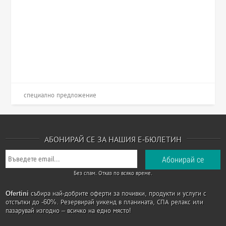
специално предложение
АБОНИРАЙ СЕ ЗА НАШИЯ Е-БЮЛЕТИН
Без спам. Отказ по всяко време.
Ofertini
събира най-добрите оферти за почивки, продукти и услуги с
отстъпки до -60%. Резервирай уикенд в планината, СПА релакс или
пазарувай изгодно – всичко на едно място!