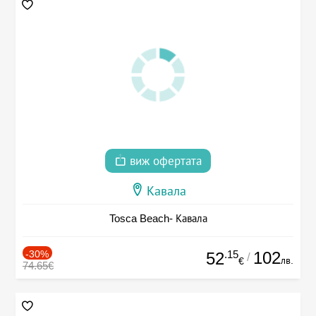
виж офертата
Кавала
Tosca Beach- Кавала
-30%
.15
102
52
/
лв.
€
74.65€