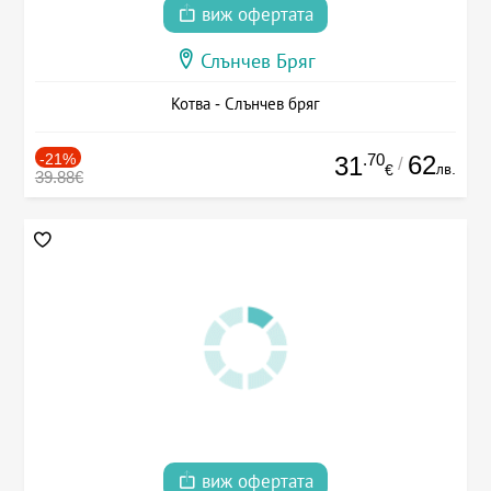
виж офертата
Слънчев Бряг
Котва - Слънчев бряг
-21%
.70
62
31
/
лв.
€
39.88€
виж офертата