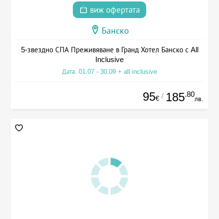
виж офертата
Банско
5-звездно СПА Преживяване в Гранд Хотел Банско с All
Inclusive
Дата: 01.07 - 30.09 + all inclusive
95
.80
185
/
€
лв.