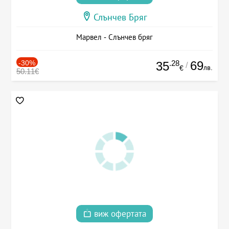
Слънчев Бряг
Марвел - Слънчев бряг
-30%
.28
69
35
/
лв.
€
50.11€
виж офертата