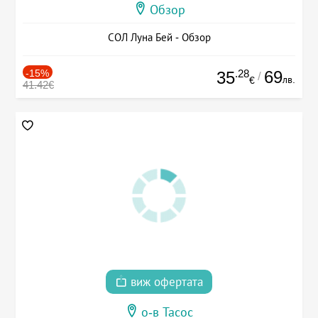
Обзор
СОЛ Луна Бей - Обзор
-15%
.28
69
35
/
лв.
€
41.42€
виж офертата
о-в Тасос