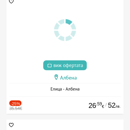
виж офертата
Албена
Елица - Албена
-25%
.59
52
26
/
лв.
€
35.54€