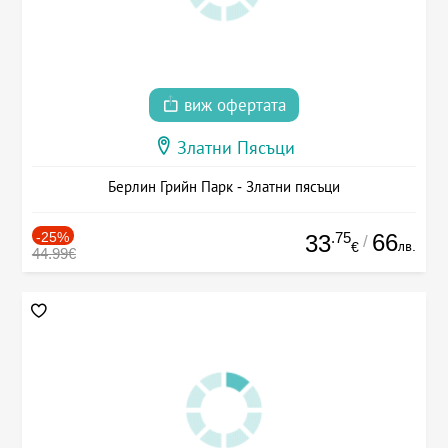
виж офертата
Златни Пясъци
Берлин Грийн Парк - Златни пясъци
-25%
.75
66
33
/
лв.
€
44.99€