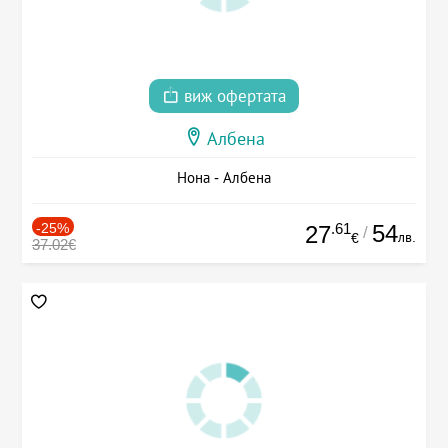
виж офертата
Албена
Нона - Албена
-25%
.61
54
27
/
лв.
€
37.02€