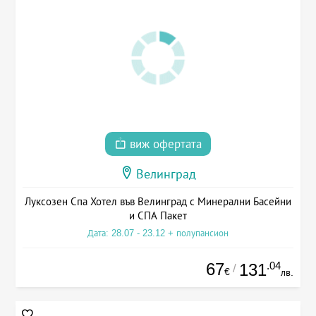
виж офертата
Велинград
Луксозен Спа Хотел във Велинград с Минерални Басейни
и СПА Пакет
Дата: 28.07 - 23.12 + полупансион
67
.04
131
/
€
лв.