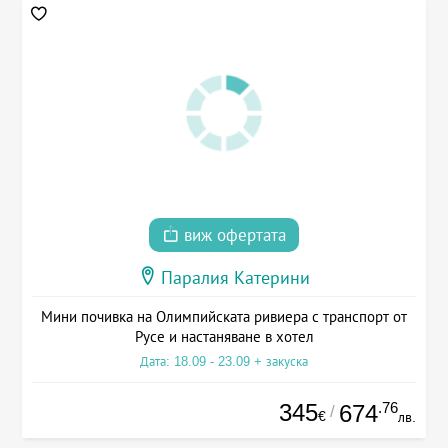
виж офертата
Паралия Катерини
Мини почивка на Олимпийската ривиера с транспорт от
Русе и настаняване в хотел
Дата: 18.09 - 23.09 + закуска
345
.76
674
/
€
лв.