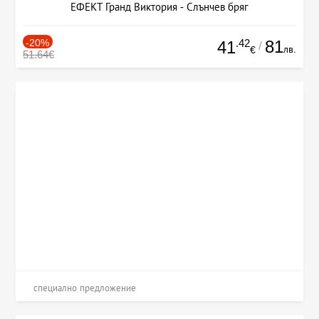
ЕФЕКТ Гранд Виктория - Слънчев бряг
-20%
.42
81
41
/
лв.
€
51.64€
специално предложение