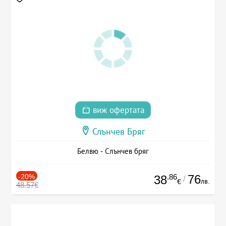
виж офертата
Слънчев Бряг
Белвю - Слънчев бряг
-20%
.86
76
38
/
лв.
€
48.57€