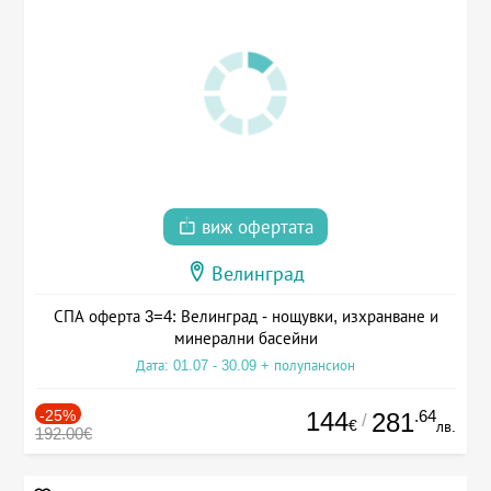
виж офертата
Велинград
СПА оферта 3=4: Велинград - нощувки, изхранване и
минерални басейни
Дата: 01.07 - 30.09 + полупансион
-25%
144
.64
281
/
€
лв.
192.00€