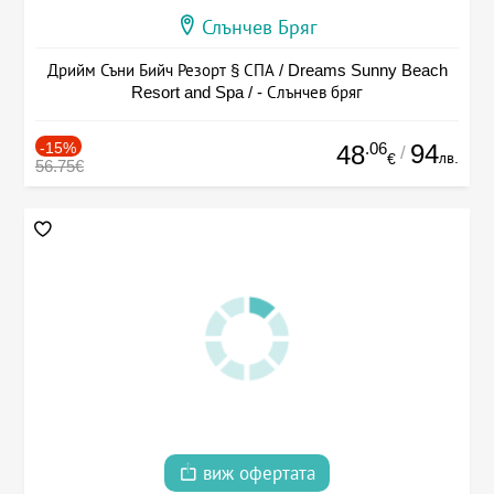
Слънчев Бряг
Дрийм Съни Бийч Резорт § СПА / Dreams Sunny Beach
Resort and Spa / - Слънчев бряг
-15%
.06
94
48
/
лв.
€
56.75€
виж офертата