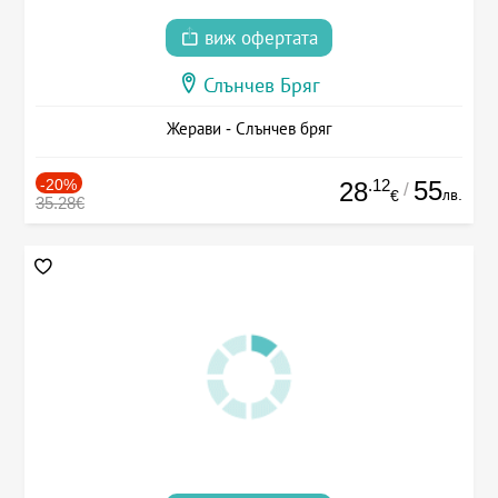
виж офертата
Слънчев Бряг
Жерави - Слънчев бряг
-20%
.12
55
28
/
лв.
€
35.28€