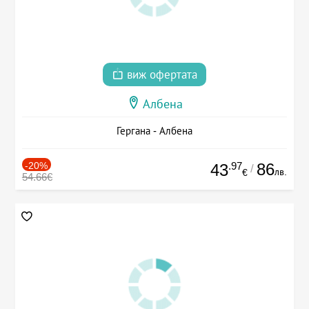
виж офертата
Албена
Гергана - Албена
-20%
.97
86
43
/
лв.
€
54.66€