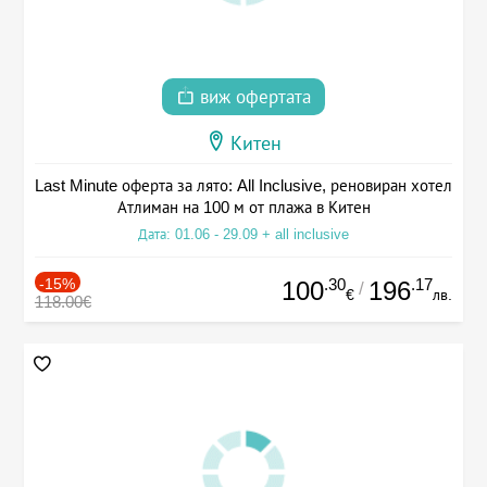
виж офертата
Китен
Last Minute оферта за лято: All Inclusive, реновиран хотел
Атлиман на 100 м от плажа в Китен
Дата: 01.06 - 29.09 + all inclusive
-15%
.30
.17
100
196
/
€
лв.
118.00€