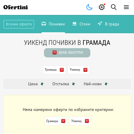
Ofertini
Почивки
Стоки
В града
Всички оферти
УИКЕНД ПОЧИВКИ В
ГРАМАДА
ВИЖ ФИЛТРИ
Грамада
Уикенд
Цена
Отстъпка
Най-нови
Няма намерени оферти по избраните критерии:
Грамада
Уикенд