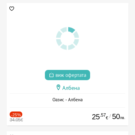
виж офертата
Албена
Оазис - Албена
-25%
.57
50
25
/
лв.
€
34.05€