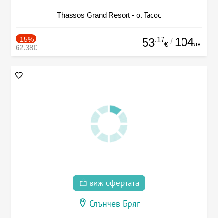
Thassos Grand Resort - о. Тасос
-15%
.17
104
53
/
лв.
€
62.38€
виж офертата
Слънчев Бряг