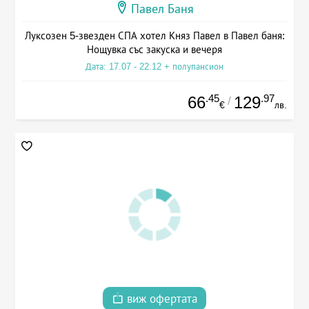
Павел Баня
Луксозен 5-звезден СПА хотел Княз Павел в Павел баня:
Нощувка със закуска и вечеря
Дата: 17.07 - 22.12 + полупансион
.45
.97
66
129
/
€
лв.
виж офертата