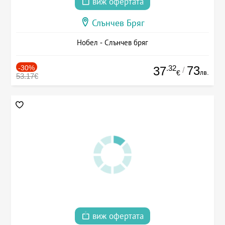
виж офертата
Слънчев Бряг
Нобел - Слънчев бряг
-30%
.32
73
37
/
лв.
€
53.17€
виж офертата