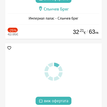
Слънчев Бряг
Империал палас - Слънчев бряг
-25%
.21
63
32
/
лв.
€
42.95€
виж офертата