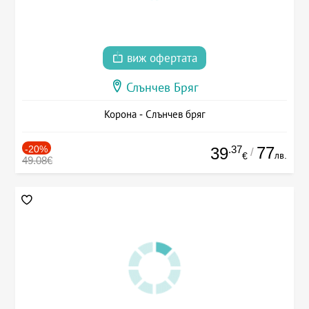
виж офертата
Слънчев Бряг
Корона - Слънчев бряг
-20%
.37
77
39
/
лв.
€
49.08€