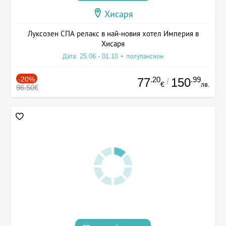
Хисаря
Луксозен СПА релакс в най-новия хотел Империя в
Хисаря
Дата: 25.06 - 01.10 + полупансион
-20%
.20
.99
77
150
/
€
лв.
96.50€