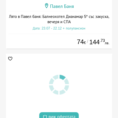
Павел Баня
Лято в Павел баня: Балнеохотел Дианамар 5* със закуска,
вечеря и СПА
Дата: 23.07 - 22.12 + полупансион
74
.73
144
/
€
лв.
виж офертата