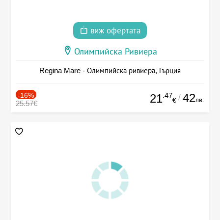
виж офертата
Олимпийска Ривиера
Regina Mare - Олимпийска ривиера, Гърция
-16%
.47
42
21
/
лв.
€
25.57€