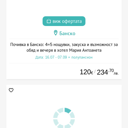
виж офертата
Банско
Почивка в Банско: 4=5 нощувки, закуска и възможност за
обяд и вечеря в хотел Мария Антоанета
Дата: 16.07 - 07.09 + полупансион
120
.70
234
/
€
лв.