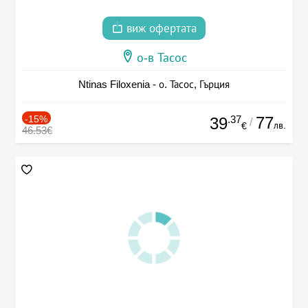
виж офертата
о-в Тасос
Ntinas Filoxenia - о. Тасос, Гърция
-15%
.37
77
39
/
лв.
€
46.53€