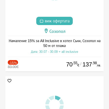
виж офертата
Созопол
Намаление 15% за All Inclusive в хотел Съни, Созопол на
50 м от плажа
Дата: 30.07 - 30.09 + all inclusive
-15%
.55
.98
70
137
/
€
лв.
83.00€