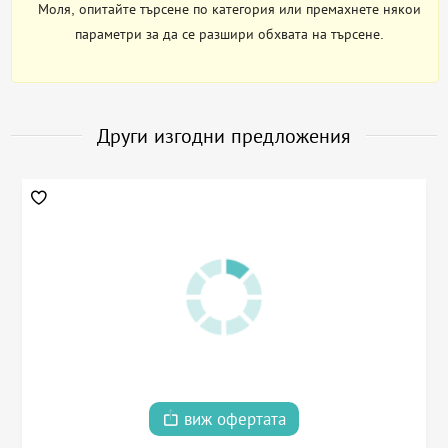
Моля, опитайте търсене по категория или премахнете някои
параметри за да се разшири обхвата на търсене.
Други изгодни предложения
виж офертата