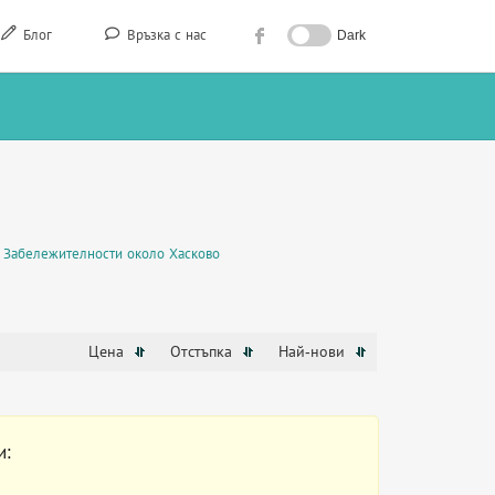
Блог
Връзка с нас
Dark
Забележителности около Хасково
Цена
Отстъпка
Най-нови
и: