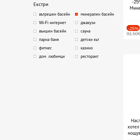
-25
Екстри
Мине
вътрешен басейн
минерален басейн
Дата
Wi-Fi интернет
джакузи
-25%
външен басейн
сауна
91.50
парна баня
детски кът
фитнес
казино
дом. любимци
ресторант
Насл
хотел
нощув