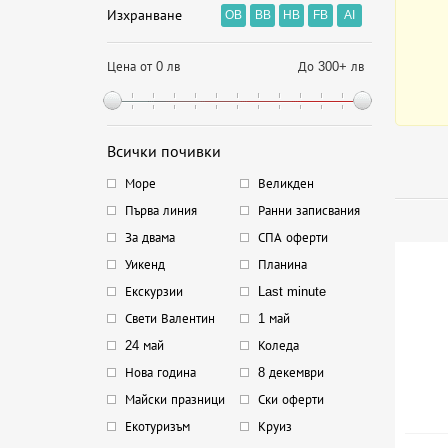
Изхранване
OB
BB
HB
FB
AI
Цена от 0 лв
До 300+ лв
Всички почивки
Море
Великден
Първа линия
Ранни записвания
За двама
СПА оферти
Уикенд
Планина
Екскурзии
Last minute
Свети Валентин
1 май
24 май
Коледа
Нова година
8 декември
Майски празници
Ски оферти
Екотуризъм
Круиз