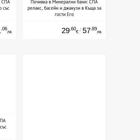
в СПА
Почивка в Минерални бани: СПА
о със
релакс, басейн и джакузи в Къща за
гости Его
ион
Дата: 17.06 - 30.09 + без храна
.06
.60
.89
1
29
57
/
лв.
€
лв.
СПА
със
сион