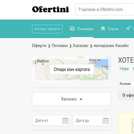
Ofertini
Почивки
Стоки
Всички оферти
Оферти
Почивки
Хасково
минерален басейн
❯
❯
❯
ХОТЕ
Море
Отиди към картата
Хасково
0 офе
Хасково