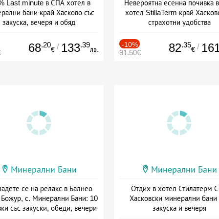
% Last minute в СПА хотел в
Невероятна есенна почивка 
рални бани край Хасково със
хотел StillaTerm край Хасков
закуска, вечеря и обяд
страхотни удобства
: 31.07 - 31.08 + пълен пансион
Дата: 01.09 - 30.11 + полупанс
.20
.39
-10%
.35
68
133
82
16
/
/
€
лв.
€
€
91.50€
Минерални Бани
Минерални Бани
адете се на релакс в Балнео
Отдих в хотел Стилатерм 
 Божур, с. Минерални Бани: 10
Хасковски минерални бани 
ки със закуски, обеди, вечери
закуска и вечеря
и процедури
Дата: 03.08 - 31.08 + полупан