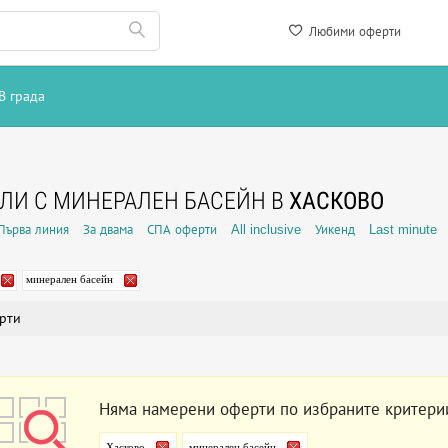
Любими оферти
В града
ЛИ С МИНЕРАЛЕН БАСЕЙН В
ХАСКОВО
Първа линия
За двама
СПА оферти
All inclusive
Уикенд
Last minute
минерален басейн
рти
Няма намерени оферти по избраните критери
Хасково
минерален басейн