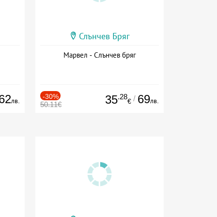
Слънчев Бряг
Марвел - Слънчев бряг
62
-30%
.28
69
35
/
лв.
лв.
€
50.11€