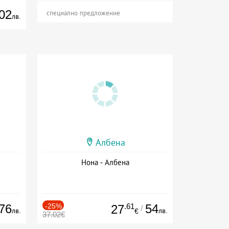
02
специално предложение
лв.
Албена
Нона - Албена
76
-25%
.61
54
27
/
лв.
лв.
€
37.02€