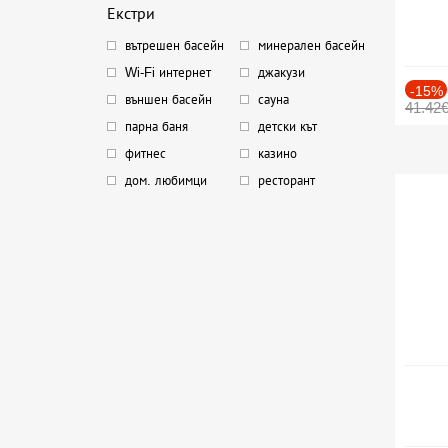
Екстри
вътрешен басейн
минерален басейн
Wi-Fi интернет
джакузи
-15%
външен басейн
сауна
41.42
парна баня
детски кът
фитнес
казино
дом. любимци
ресторант