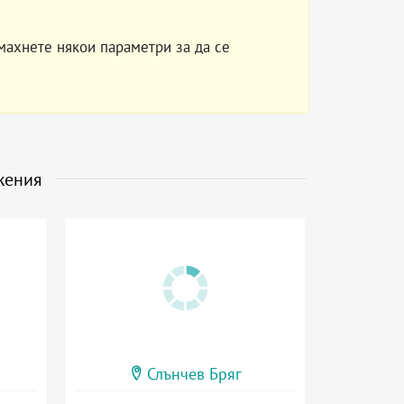
махнете някои параметри за да се
жения
Слънчев Бряг