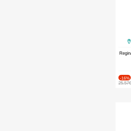
Regin
-16%
25.57