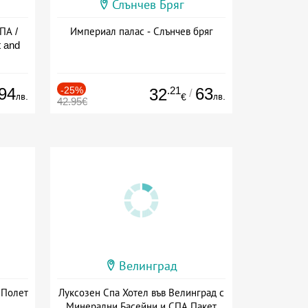
Слънчев Бряг
ПА /
Империал палас - Слънчев бряг
 and
94
-25%
.21
63
32
/
лв.
лв.
€
42.95€
Велинград
 Полет
Луксозен Спа Хотел във Велинград с
Минерални Басейни и СПА Пакет