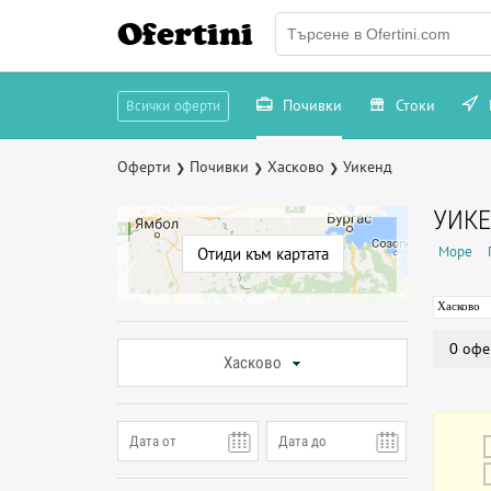
Ofertini
Почивки
Стоки
Всички оферти
Оферти
Почивки
Хасково
Уикенд
❯
❯
❯
УИКЕ
Море
Отиди към картата
Хасково
0 офе
Хасково