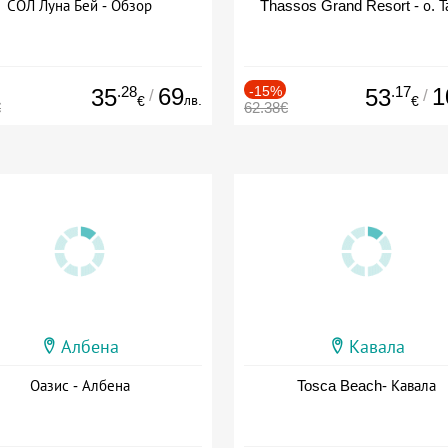
СОЛ Луна Бей - Обзор
Thassos Grand Resort - о. Т
.28
69
-15%
.17
1
35
53
/
/
лв.
€
€
€
62.38€
Албена
Кавала
Оазис - Албена
Tosca Beach- Кавала