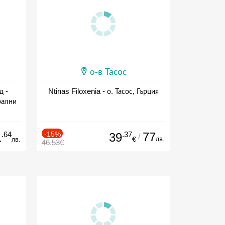
о-в Тасос
д -
Ntinas Filoxenia - о. Тасос, Гърция
рални
сион
.64
-15%
.37
77
1
39
/
лв.
лв.
€
46.53€