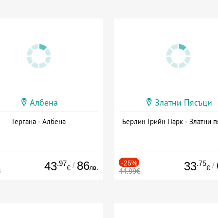
Албена
Златни Пясъци
Гергана - Албена
Берлин Грийн Парк - Златни п
.97
86
-25%
.75
43
33
/
/
лв.
€
€
€
44.99€