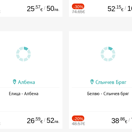
.57
50
-30%
.15
1
25
52
/
/
лв.
€
€
€
74.65€
Албена
Слънчев Бряг
Елица - Албена
Белвю - Слънчев бряг
.59
52
-20%
.86
26
38
/
/
лв.
€
€
€
48.57€