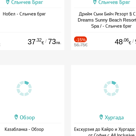
Слънчев Бряг
Слънчев Бряг
Нобел - Слънчев бряг
Дрийм Съни Бийч Резорт § С
Dreams Sunny Beach Resort
Spa / - Слънчев бряг
.32
73
-15%
.06
37
48
/
/
лв.
€
€
€
56.75€
Обзор
Хургада
Казабланка - Обзор
Екскурзия до Кайро и Хургада:
от София с All Inclusive