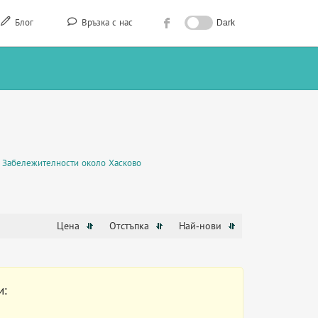
Блог
Връзка с нас
Dark
Забележителности около Хасково
Цена
Отстъпка
Най-нови
и: