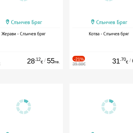
Слънчев Бряг
Слънчев Бряг
Жерави - Слънчев бряг
Котва - Слънчев бряг
.12
55
-21%
.70
28
31
/
/
лв.
€
€
€
39.88€