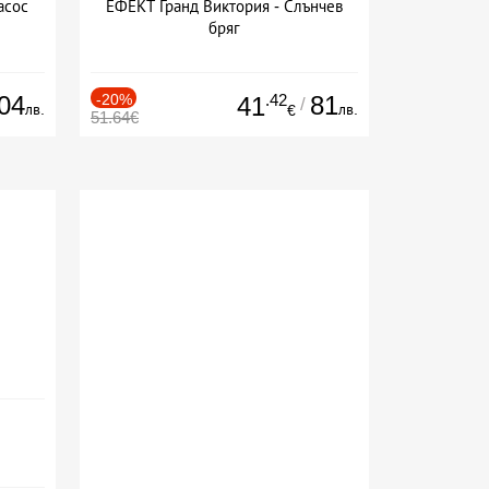
асос
ЕФЕКТ Гранд Виктория - Слънчев
бряг
04
-20%
.42
81
41
/
лв.
лв.
€
51.64€