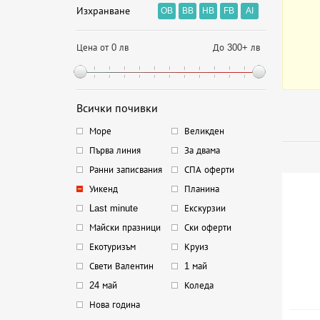
Изхранване
OB
BB
HB
FB
AI
Цена от 0 лв
До 300+ лв
Всички почивки
Море
Великден
Първа линия
За двама
Ранни записвания
СПА оферти
Уикенд
Планина
Last minute
Екскурзии
Майски празници
Ски оферти
Екотуризъм
Круиз
Свети Валентин
1 май
24 май
Коледа
Нова година