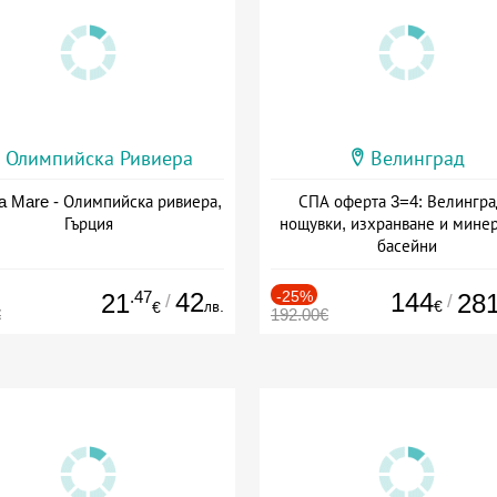
Олимпийска Ривиера
Велинград
a Mare - Олимпийска ривиера,
СПА оферта 3=4: Велингра
Гърция
нощувки, изхранване и мине
басейни
Дата: 01.07 - 30.09 + полупан
.47
42
-25%
144
21
28
/
/
лв.
€
€
€
192.00€