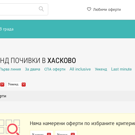
Любими оферти
В града
НД ПОЧИВКИ В
ХАСКОВО
Първа линия
За двама
СПА оферти
All inclusive
Уикенд
Last minute
Уикенд
рти
Няма намерени оферти по избраните критери
Хасково
Уикенд