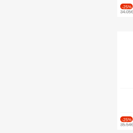
-25%
34.05
-25%
35.54