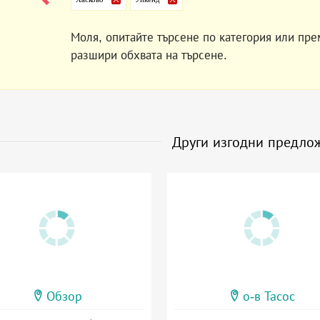
Моля, опитайте търсене по категория или пре
разшири обхвата на търсене.
Други изгодни предло
Обзор
о-в Тасос