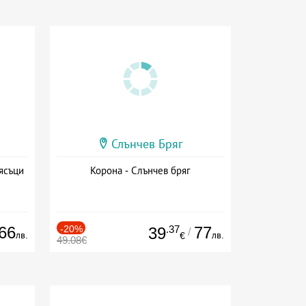
Слънчев Бряг
ясъци
Корона - Слънчев бряг
66
-20%
.37
77
39
/
лв.
лв.
€
49.08€