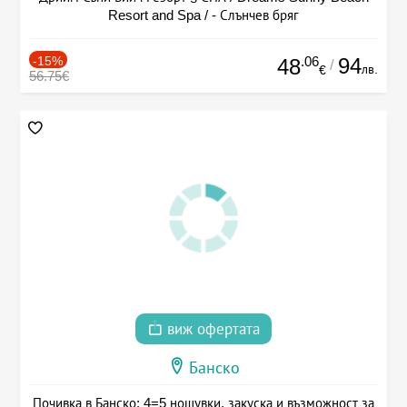
Resort and Spa / - Слънчев бряг
-15%
.06
94
48
/
лв.
€
56.75€
виж офертата
Банско
Почивка в Банско: 4=5 нощувки, закуска и възможност за