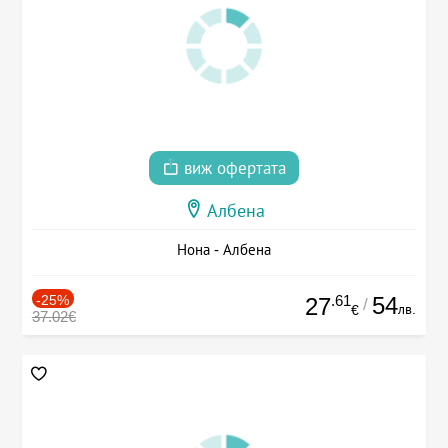
виж офертата
Албена
Нона - Албена
-25%
.61
54
27
/
лв.
€
37.02€