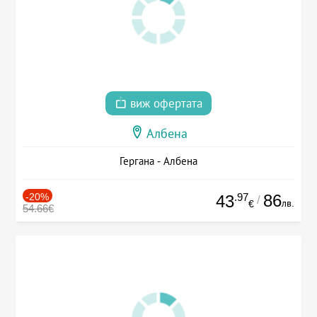
виж офертата
Албена
Гергана - Албена
-20%
.97
86
43
/
лв.
€
54.66€