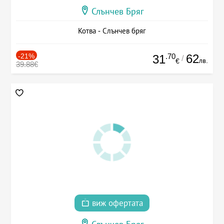
Слънчев Бряг
Котва - Слънчев бряг
-21%
.70
62
31
/
лв.
€
39.88€
виж офертата