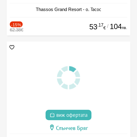
Thassos Grand Resort - о. Тасос
-15%
.17
104
53
/
лв.
€
62.38€
виж офертата
Слънчев Бряг