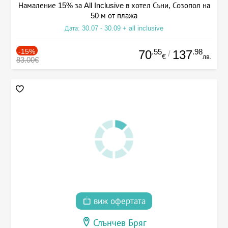
Намаление 15% за All Inclusive в хотел Съни, Созопол на
50 м от плажа
Дата: 30.07 - 30.09 + all inclusive
-15%
.55
.98
70
137
/
€
лв.
83.00€
виж офертата
Слънчев Бряг