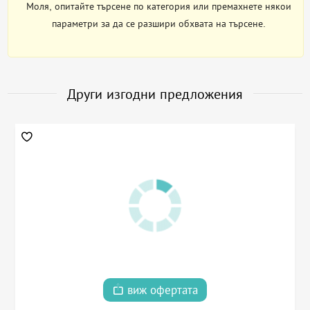
Моля, опитайте търсене по категория или премахнете някои
параметри за да се разшири обхвата на търсене.
Други изгодни предложения
виж офертата