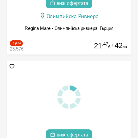
виж офертата
Олимпийска Ривиера
Regina Mare - Олимпийска ривиера, Гърция
-16%
.47
42
21
/
лв.
€
25.57€
виж офертата