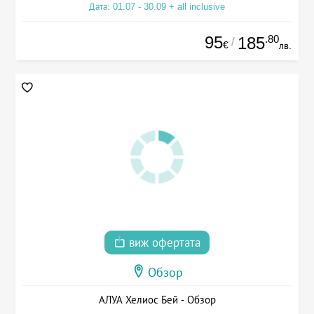
Дата: 01.07 - 30.09 + all inclusive
95
.80
185
/
€
лв.
виж офертата
Обзор
АЛУА Хелиос Бей - Обзор