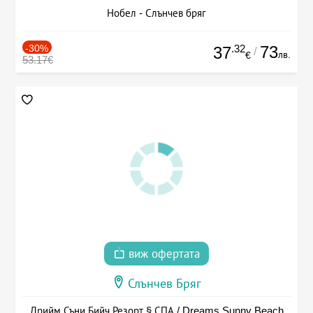
Нобел - Слънчев бряг
-30%
.32
73
37
/
лв.
€
53.17€
виж офертата
Слънчев Бряг
Дрийм Съни Бийч Резорт § СПА / Dreams Sunny Beach