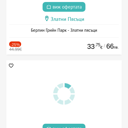
виж офертата
Златни Пясъци
Берлин Грийн Парк - Златни пясъци
-25%
.75
66
33
/
лв.
€
44.99€