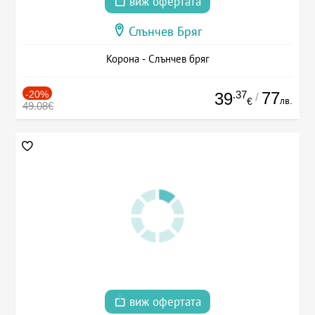
виж офертата
Слънчев Бряг
Корона - Слънчев бряг
-20%
.37
77
39
/
лв.
€
49.08€
виж офертата