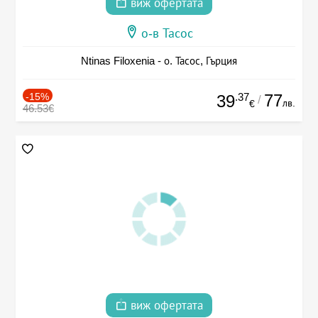
виж офертата
о-в Тасос
Ntinas Filoxenia - о. Тасос, Гърция
-15%
.37
77
39
/
лв.
€
46.53€
виж офертата