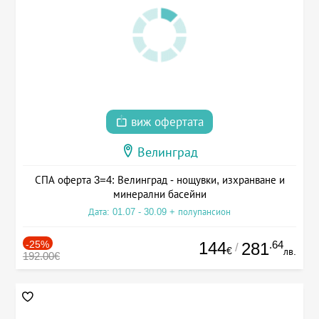
виж офертата
Велинград
СПА оферта 3=4: Велинград - нощувки, изхранване и
минерални басейни
Дата: 01.07 - 30.09 + полупансион
-25%
144
.64
281
/
€
лв.
192.00€