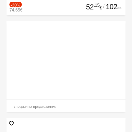
-30%
.15
102
52
/
лв.
€
74.65€
специално предложение