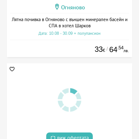
Огняново
Лятна почивка в Огняново с външен минерален басейн и
СПА в хотел Шарков
Дата: 10.08 - 30.09 + полупансион
33
.54
64
/
€
лв.
виж офертата