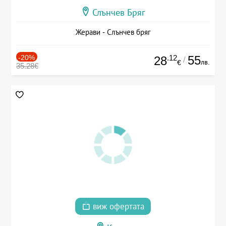
Слънчев Бряг
Жерави - Слънчев бряг
-20%
.12
55
28
/
лв.
€
35.28€
виж офертата