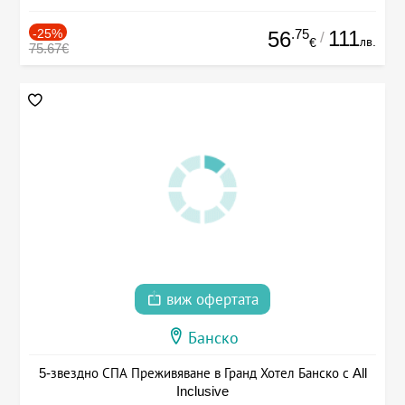
-25%
.75
111
56
/
лв.
€
75.67€
виж офертата
Банско
5-звездно СПА Преживяване в Гранд Хотел Банско с All
Inclusive