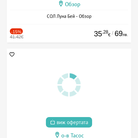
Обзор
СОЛ Луна Бей - Обзор
-15%
.28
69
35
/
лв.
€
41.42€
виж офертата
о-в Тасос