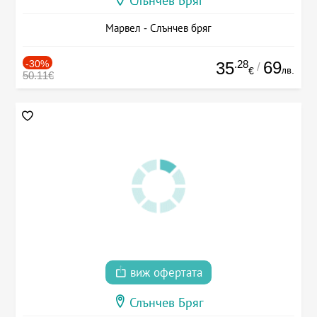
Слънчев Бряг
Марвел - Слънчев бряг
-30%
.28
69
35
/
лв.
€
50.11€
виж офертата
Слънчев Бряг