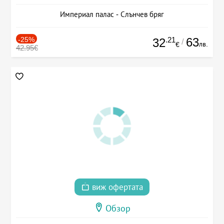
Империал палас - Слънчев бряг
-25%
.21
63
32
/
лв.
€
42.95€
виж офертата
Обзор