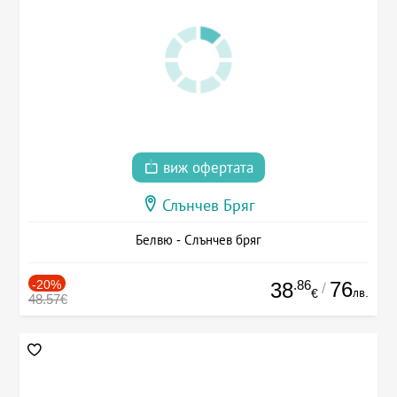
виж офертата
Слънчев Бряг
Белвю - Слънчев бряг
-20%
.86
76
38
/
лв.
€
48.57€