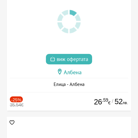
виж офертата
Албена
Елица - Албена
-25%
.59
52
26
/
лв.
€
35.54€