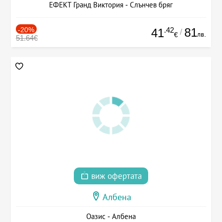
ЕФЕКТ Гранд Виктория - Слънчев бряг
-20%
.42
81
41
/
лв.
€
51.64€
виж офертата
Албена
Оазис - Албена