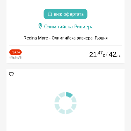
виж офертата
Олимпийска Ривиера
Regina Mare - Олимпийска ривиера, Гърция
-16%
.47
42
21
/
лв.
€
25.57€