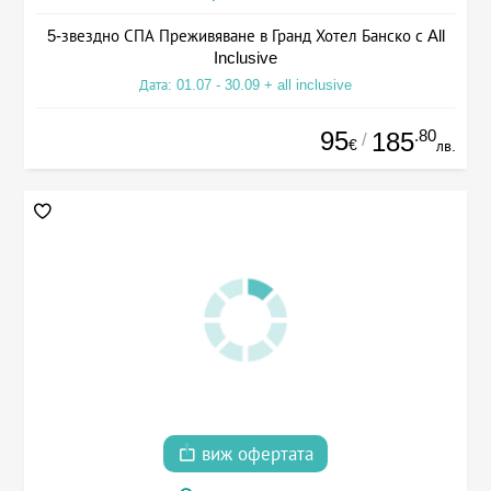
5-звездно СПА Преживяване в Гранд Хотел Банско с All
Inclusive
Дата: 01.07 - 30.09 + all inclusive
95
.80
185
/
€
лв.
виж офертата