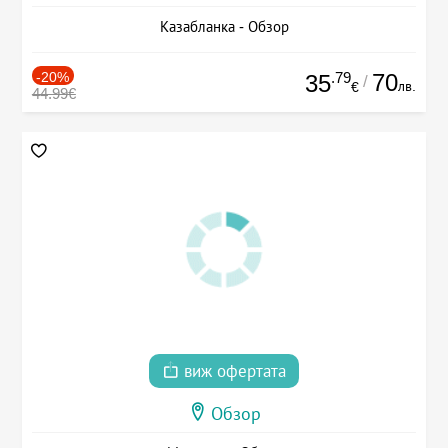
Казабланка - Обзор
-20%
.79
70
35
/
лв.
€
44.99€
виж офертата
Обзор