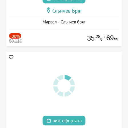
Слънчев Бряг
Марвел - Слънчев бряг
-30%
.28
69
35
/
лв.
€
50.11€
виж офертата