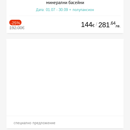
минерални басейни
Дата: 01.07 - 30.09 + полупансион
-25%
144
.64
281
/
€
лв.
192.00€
специално предложение