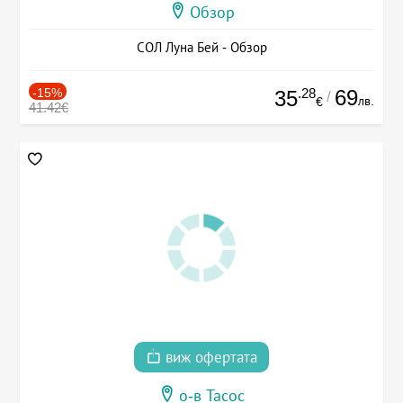
Обзор
СОЛ Луна Бей - Обзор
-15%
.28
69
35
/
лв.
€
41.42€
виж офертата
о-в Тасос