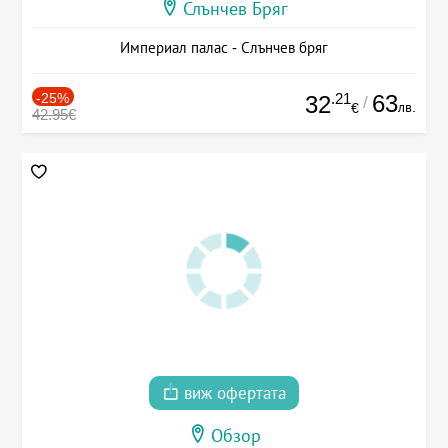
Слънчев Бряг
Империал палас - Слънчев бряг
-25%
.21
63
32
/
лв.
€
42.95€
виж офертата
Обзор