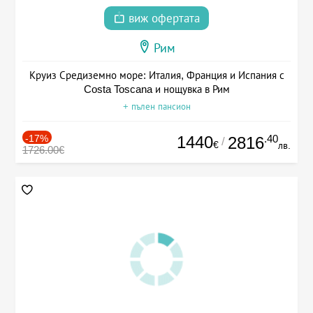
виж офертата
Рим
Круиз Средиземно море: Италия, Франция и Испания с
Costa Toscana и нощувка в Рим
+ пълен пансион
-17%
1440
.40
2816
/
€
лв.
1726.00€