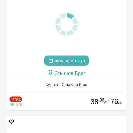
виж офертата
Слънчев Бряг
Белвю - Слънчев бряг
-20%
.86
76
38
/
лв.
€
48.57€