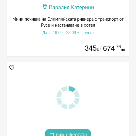
Паралия Катерини
Мини почивка на Олимпийската ривиера с транспорт от
Русе и настаняване в хотел
Дата: 18.09 - 23.09 + закуска
345
.76
674
/
€
лв.
виж офертата