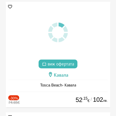
виж офертата
Кавала
Tosca Beach- Кавала
-30%
.15
102
52
/
лв.
€
74.65€