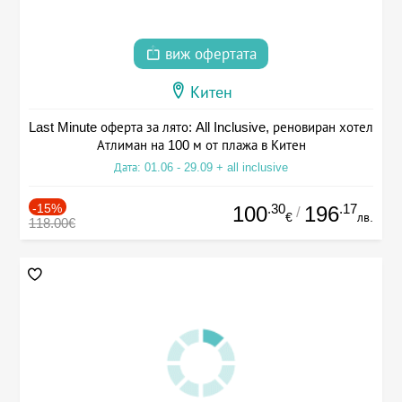
виж офертата
Китен
Last Minute оферта за лято: All Inclusive, реновиран хотел
Атлиман на 100 м от плажа в Китен
Дата: 01.06 - 29.09 + all inclusive
-15%
.30
.17
100
196
/
€
лв.
118.00€