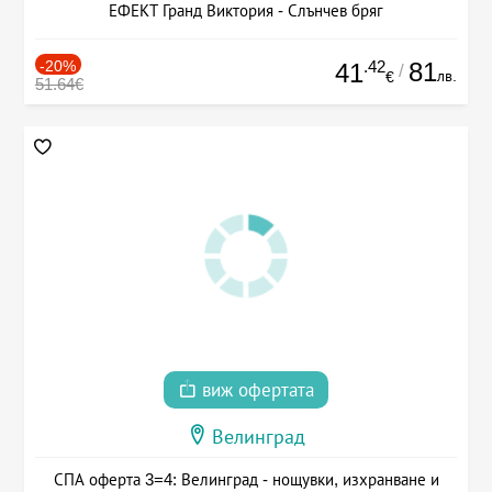
ЕФЕКТ Гранд Виктория - Слънчев бряг
-20%
.42
81
41
/
лв.
€
51.64€
виж офертата
Велинград
СПА оферта 3=4: Велинград - нощувки, изхранване и