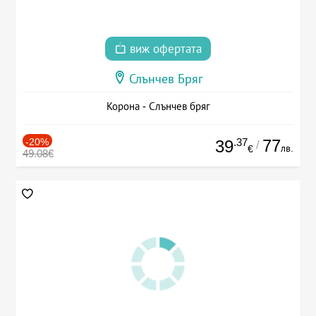
виж офертата
Слънчев Бряг
Корона - Слънчев бряг
-20%
.37
77
39
/
лв.
€
49.08€