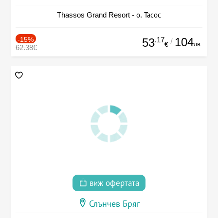
Thassos Grand Resort - о. Тасос
-15%
.17
104
53
/
лв.
€
62.38€
виж офертата
Слънчев Бряг