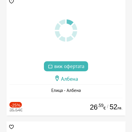
виж офертата
Албена
Елица - Албена
-25%
.59
52
26
/
лв.
€
35.54€