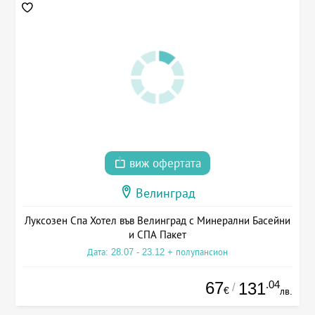
виж офертата
Велинград
Луксозен Спа Хотел във Велинград с Минерални Басейни
и СПА Пакет
Дата: 28.07 - 23.12 + полупансион
67
.04
131
/
€
лв.