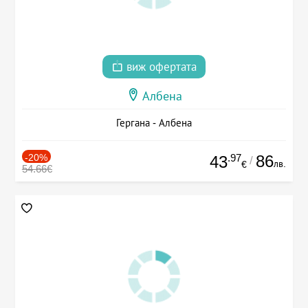
виж офертата
Албена
Гергана - Албена
-20%
.97
86
43
/
лв.
€
54.66€