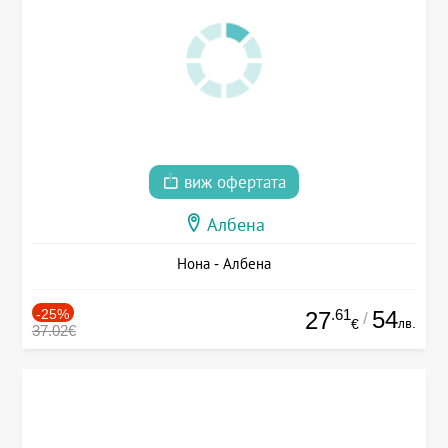
виж офертата
Албена
Нона - Албена
-25%
.61
54
27
/
лв.
€
37.02€