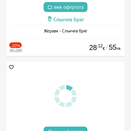
виж офертата
Слънчев Бряг
Жерави - Слънчев бряг
-20%
.12
55
28
/
лв.
€
35.28€