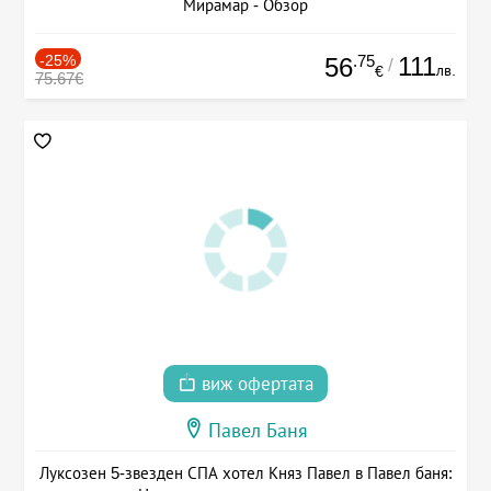
Мирамар - Обзор
-25%
.75
111
56
/
лв.
€
75.67€
виж офертата
Павел Баня
Луксозен 5-звезден СПА хотел Княз Павел в Павел баня: