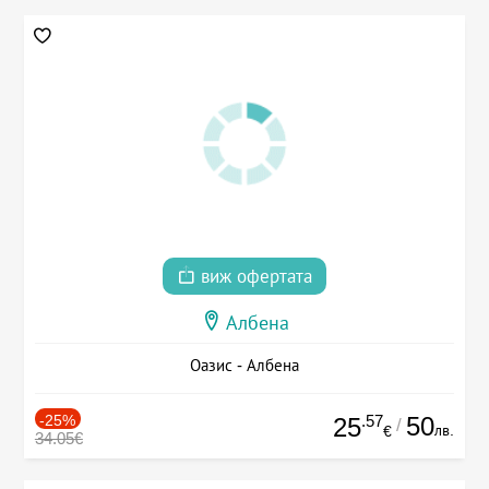
виж офертата
Албена
Оазис - Албена
-25%
.57
50
25
/
лв.
€
34.05€