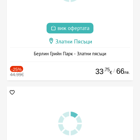
виж офертата
Златни Пясъци
Берлин Грийн Парк - Златни пясъци
-25%
.75
66
33
/
лв.
€
44.99€