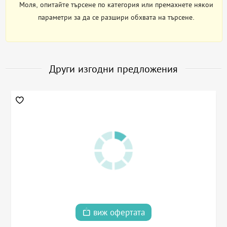
Моля, опитайте търсене по категория или премахнете някои
параметри за да се разшири обхвата на търсене.
Други изгодни предложения
виж офертата