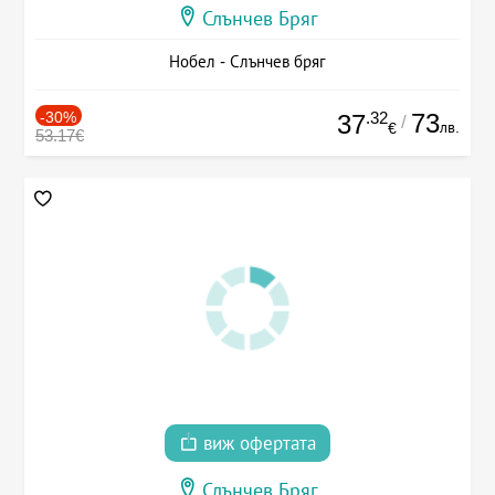
Слънчев Бряг
Нобел - Слънчев бряг
-30%
.32
73
37
/
лв.
€
53.17€
виж офертата
Слънчев Бряг