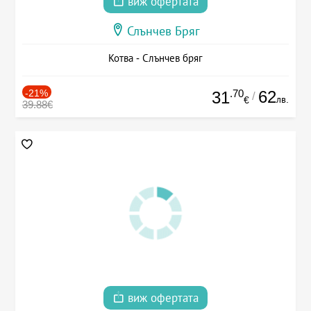
виж офертата
Слънчев Бряг
Котва - Слънчев бряг
-21%
.70
62
31
/
лв.
€
39.88€
виж офертата