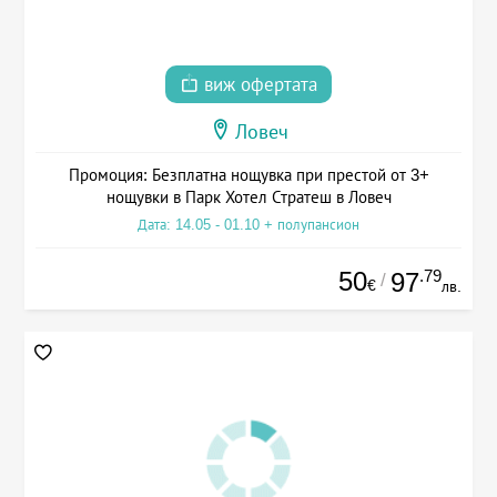
виж офертата
Ловеч
Промоция: Безплатна нощувка при престой от 3+
нощувки в Парк Хотел Стратеш в Ловеч
Дата: 14.05 - 01.10 + полупансион
50
.79
97
/
€
лв.