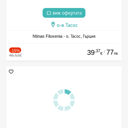
виж офертата
о-в Тасос
Ntinas Filoxenia - о. Тасос, Гърция
-15%
.37
77
39
/
лв.
€
46.53€