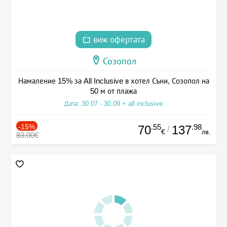
виж офертата
Созопол
Намаление 15% за All Inclusive в хотел Съни, Созопол на
50 м от плажа
Дата: 30.07 - 30.09 + all inclusive
-15%
.55
.98
70
137
/
€
лв.
83.00€