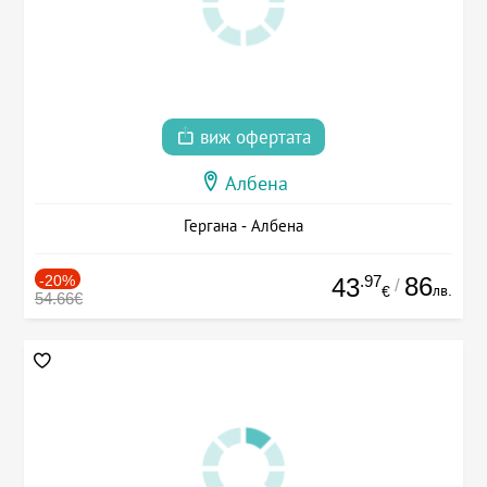
виж офертата
Албена
Гергана - Албена
-20%
.97
86
43
/
лв.
€
54.66€