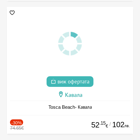
виж офертата
Кавала
Tosca Beach- Кавала
-30%
.15
102
52
/
лв.
€
74.65€