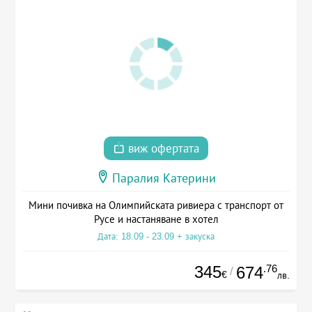
виж офертата
Паралия Катерини
Мини почивка на Олимпийската ривиера с транспорт от
Русе и настаняване в хотел
Дата: 18.09 - 23.09 + закуска
345
.76
674
/
€
лв.