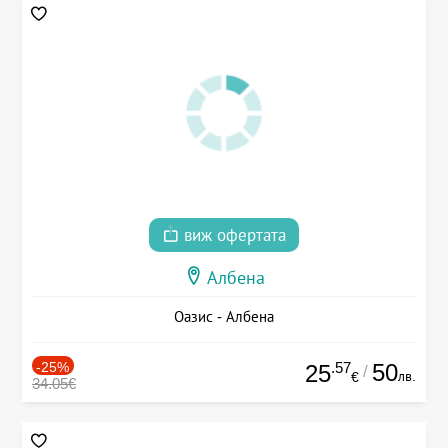
виж офертата
Албена
Оазис - Албена
-25%
.57
50
25
/
лв.
€
34.05€