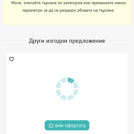
Моля, опитайте търсене по категория или премахнете някои
параметри за да се разшири обхвата на търсене.
Други изгодни предложения
виж офертата