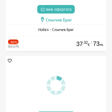
виж офертата
Слънчев Бряг
Нобел - Слънчев бряг
-30%
.32
73
37
/
лв.
€
53.17€