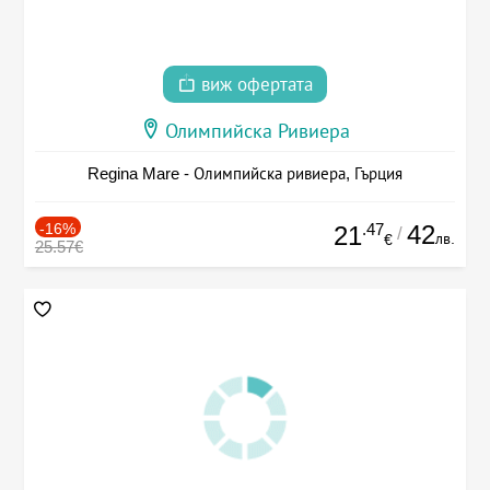
виж офертата
Олимпийска Ривиера
Regina Mare - Олимпийска ривиера, Гърция
-16%
.47
42
21
/
лв.
€
25.57€