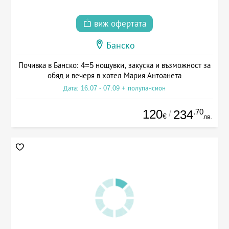
виж офертата
Банско
Почивка в Банско: 4=5 нощувки, закуска и възможност за
обяд и вечеря в хотел Мария Антоанета
Дата: 16.07 - 07.09 + полупансион
120
.70
234
/
€
лв.