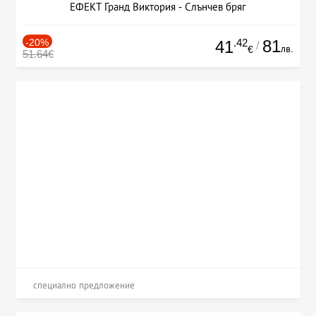
ЕФЕКТ Гранд Виктория - Слънчев бряг
-20%
.42
81
41
/
лв.
€
51.64€
специално предложение