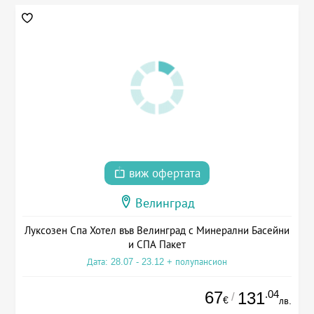
виж офертата
Велинград
Луксозен Спа Хотел във Велинград с Минерални Басейни
и СПА Пакет
Дата: 28.07 - 23.12 + полупансион
67
.04
131
/
€
лв.