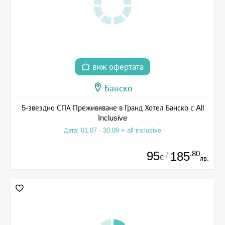
виж офертата
Банско
5-звездно СПА Преживяване в Гранд Хотел Банско с All
Inclusive
Дата: 01.07 - 30.09 + all inclusive
95
.80
185
/
€
лв.