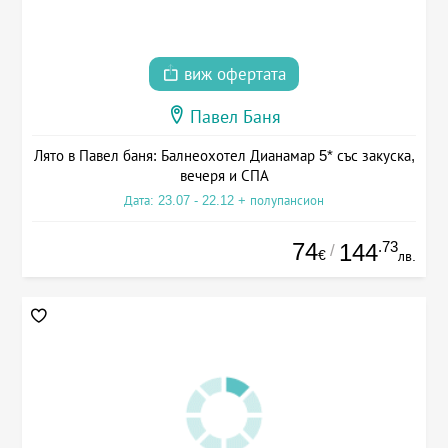
виж офертата
Павел Баня
Лято в Павел баня: Балнеохотел Дианамар 5* със закуска,
вечеря и СПА
Дата: 23.07 - 22.12 + полупансион
74
.73
144
/
€
лв.