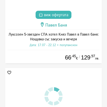
виж офертата
Павел Баня
Луксозен 5-звезден СПА хотел Княз Павел в Павел баня:
Нощувка със закуска и вечеря
Дата: 17.07 - 22.12 + полупансион
.45
.97
66
129
/
€
лв.