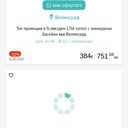
виж офертата
Велинград
Топ промоция в 5-звезден СПА хотел с минерални
басейни във Велинград
Дата: 01.09 - 20.12 + полупансион
-33%
384
.04
751
/
€
лв.
576.00€