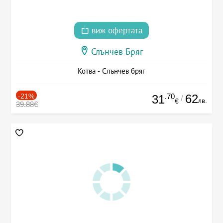
виж офертата
Слънчев Бряг
Котва - Слънчев бряг
-21%
.70
62
31
/
лв.
€
39.88€