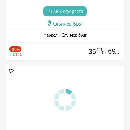
виж офертата
Слънчев Бряг
Марвел - Слънчев бряг
-30%
.28
69
35
/
лв.
€
50.11€