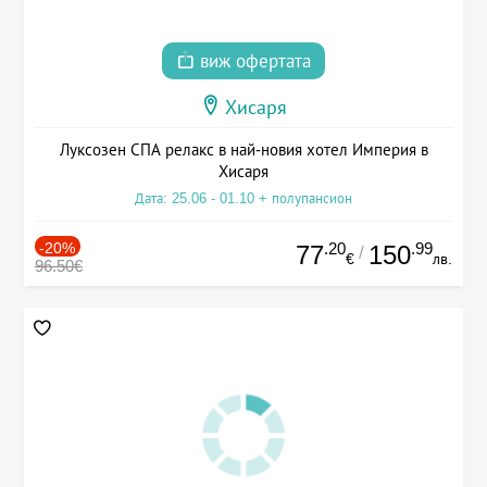
виж офертата
Хисаря
Луксозен СПА релакс в най-новия хотел Империя в
Хисаря
Дата: 25.06 - 01.10 + полупансион
-20%
.20
.99
77
150
/
€
лв.
96.50€