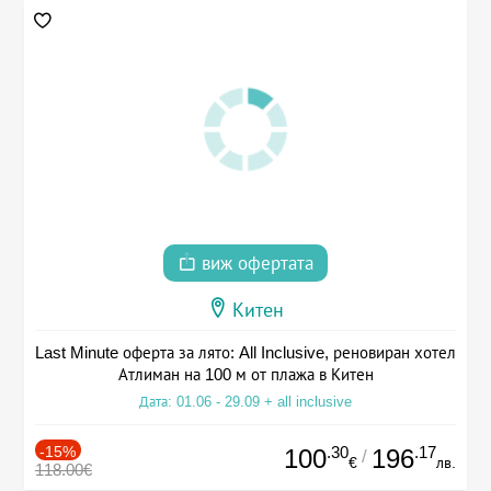
виж офертата
Китен
Last Minute оферта за лято: All Inclusive, реновиран хотел
Атлиман на 100 м от плажа в Китен
Дата: 01.06 - 29.09 + all inclusive
-15%
.30
.17
100
196
/
€
лв.
118.00€