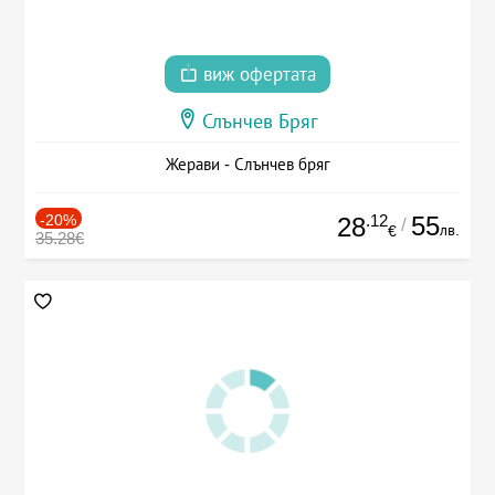
виж офертата
Слънчев Бряг
Жерави - Слънчев бряг
-20%
.12
55
28
/
лв.
€
35.28€