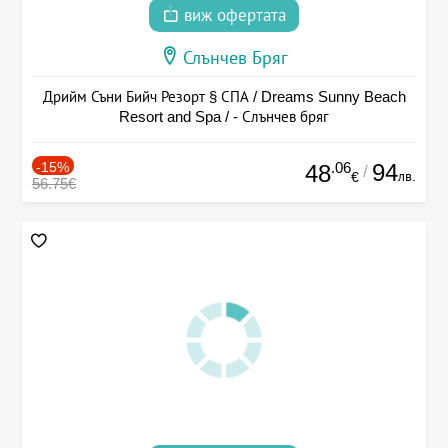
виж офертата
Слънчев Бряг
Дрийм Съни Бийч Резорт § СПА / Dreams Sunny Beach
Resort and Spa / - Слънчев бряг
-15%
.06
94
48
/
лв.
€
56.75€