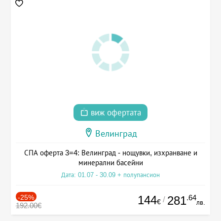
виж офертата
Велинград
СПА оферта 3=4: Велинград - нощувки, изхранване и
минерални басейни
Дата: 01.07 - 30.09 + полупансион
-25%
144
.64
281
/
€
лв.
192.00€