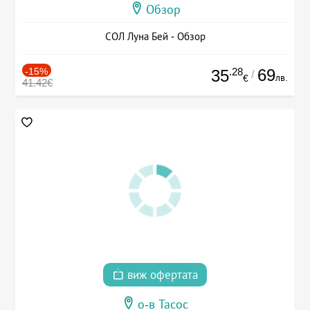
Обзор
СОЛ Луна Бей - Обзор
-15%
.28
69
35
/
лв.
€
41.42€
виж офертата
о-в Тасос