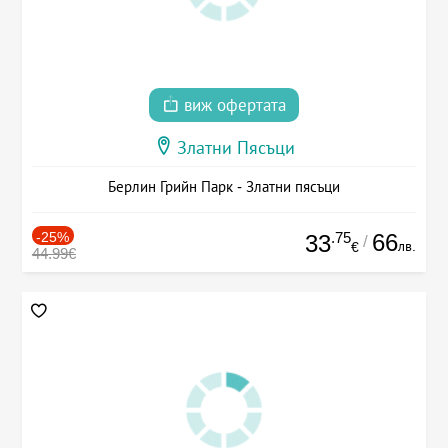
виж офертата
Златни Пясъци
Берлин Грийн Парк - Златни пясъци
-25%
.75
66
33
/
лв.
€
44.99€