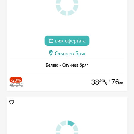
виж офертата
Слънчев Бряг
Белвю - Слънчев бряг
-20%
.86
76
38
/
лв.
€
48.57€