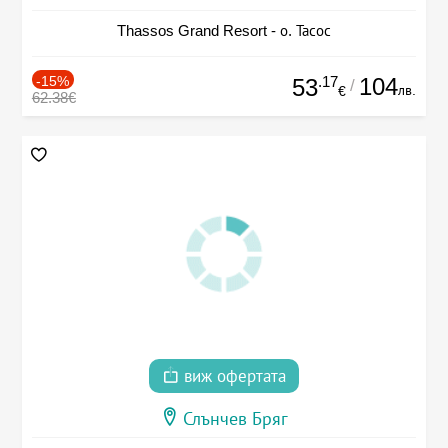
Thassos Grand Resort - о. Тасос
-15%
.17
104
53
/
лв.
€
62.38€
виж офертата
Слънчев Бряг