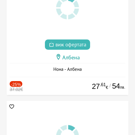
виж офертата
Албена
Нона - Албена
-25%
.61
54
27
/
лв.
€
37.02€