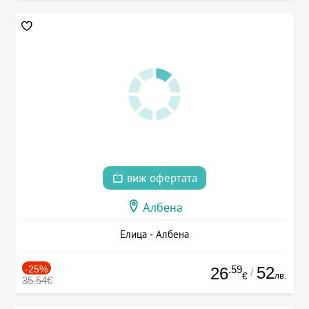
виж офертата
Албена
Елица - Албена
-25%
.59
52
26
/
лв.
€
35.54€