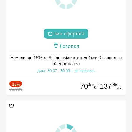
виж офертата
Созопол
Намаление 15% за All Inclusive в хотел Съни, Созопол на
50 м от плажа
Дата: 30.07 - 30.09 + all inclusive
-15%
.55
.98
70
137
/
€
лв.
83.00€