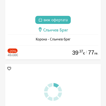
виж офертата
Слънчев Бряг
Корона - Слънчев бряг
-20%
.37
77
39
/
лв.
€
49.08€