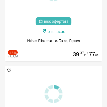
виж офертата
о-в Тасос
Ntinas Filoxenia - о. Тасос, Гърция
-15%
.37
77
39
/
лв.
€
46.53€