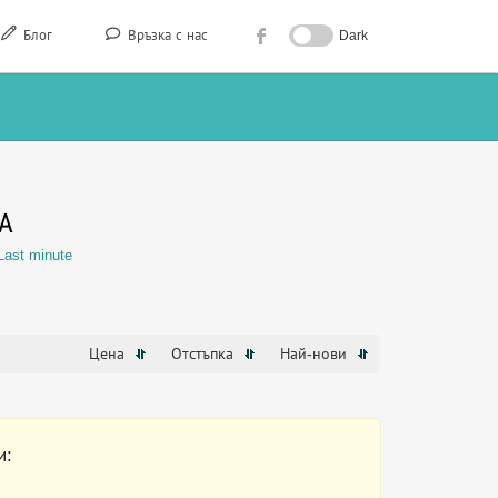
Блог
Връзка с нас
Dark
А
Last minute
Цена
Отстъпка
Най-нови
и: