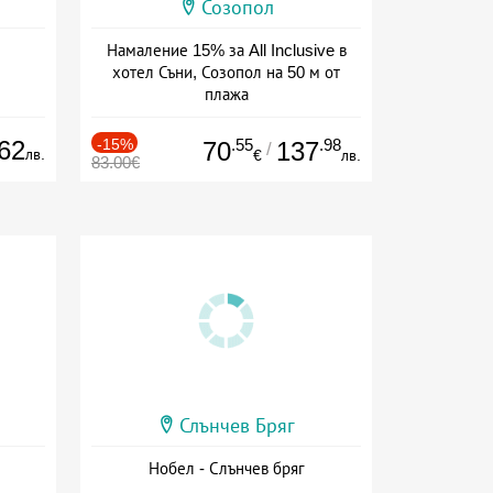
Созопол
Намаление 15% за All Inclusive в
хотел Съни, Созопол на 50 м от
плажа
Дата: 30.07 - 30.09 + all inclusive
62
-15%
.55
.98
70
137
/
лв.
€
лв.
83.00€
Слънчев Бряг
Нобел - Слънчев бряг