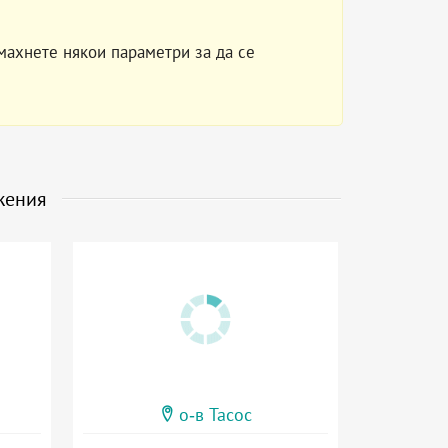
махнете някои параметри за да се
жения
о-в Тасос