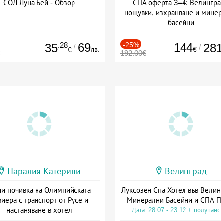
СОЛ Луна Бей - Обзор
СПА оферта 3=4: Велингра
нощувки, изхранване и мине
басейни
Дата: 01.07 - 30.09 + полупан
.28
69
-25%
144
35
28
/
/
лв.
€
€
€
192.00€
Паралия Катерини
Велинград
и почивка на Олимпийската
Луксозен Спа Хотел във Велин
виера с транспорт от Русе и
Минерални Басейни и СПА П
настаняване в хотел
Дата: 28.07 - 23.12 + полупан
Дата: 18.09 - 23.09 + закуска