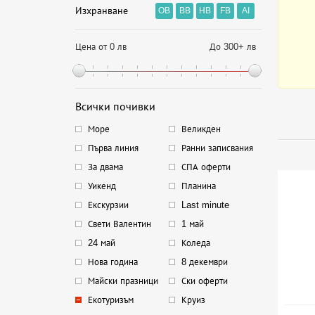
Изхранване
OB
BB
HB
FB
AI
Цена от 0 лв
До 300+ лв
Всички почивки
Море
Великден
Първа линия
Ранни записвания
За двама
СПА оферти
Уикенд
Планина
Екскурзии
Last minute
Свети Валентин
1 май
24 май
Коледа
Нова година
8 декември
Майски празници
Ски оферти
Екотуризъм
Круиз