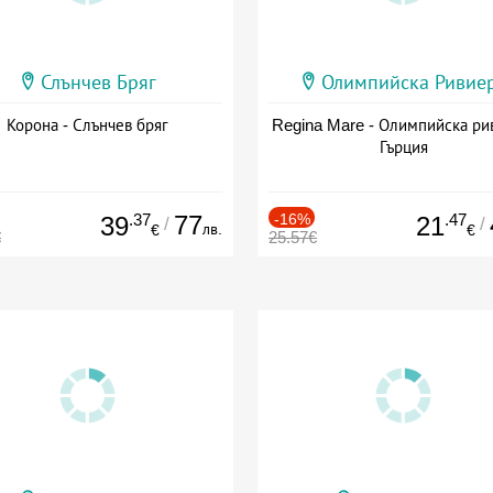
Слънчев Бряг
Олимпийска Ривие
Корона - Слънчев бряг
Regina Mare - Олимпийска ри
Гърция
.37
77
-16%
.47
39
21
/
/
лв.
€
€
€
25.57€