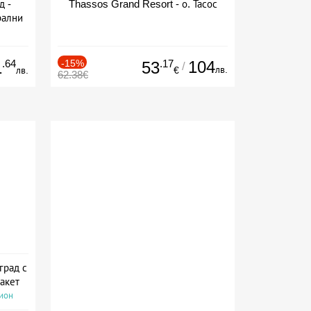
д -
Thassos Grand Resort - о. Тасос
рални
сион
.64
-15%
.17
104
1
53
/
лв.
лв.
€
62.38€
град с
акет
сион