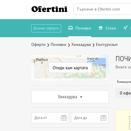
Ofertini
Почивки
Стоки
Всички оферти
Оферти
Почивки
Хиккадува
Екотуризъм
❯
❯
❯
ПОЧИ
Вижте 
Отиди към картата
Хиккадув
0 офе
Хиккадува