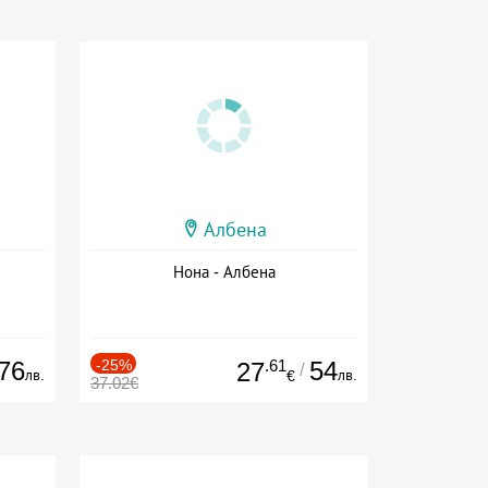
Албена
Нона - Албена
76
-25%
.61
54
27
/
лв.
лв.
€
37.02€