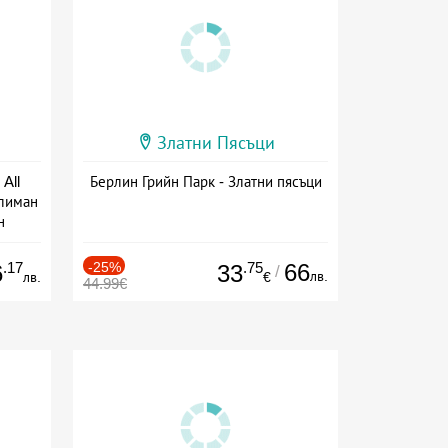
Златни Пясъци
All
Берлин Грийн Парк - Златни пясъци
тлиман
н
ive
.17
-25%
.75
66
6
33
/
лв.
лв.
€
44.99€