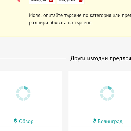
Моля, опитайте търсене по категория или пре
разшири обхвата на търсене.
Други изгодни предло
Обзор
Велинград