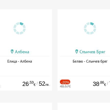
Албена
Слънчев Бряг
Елица - Албена
Белвю - Слънчев бряг
.59
52
-20%
.86
26
38
/
/
лв.
€
€
€
48.57€