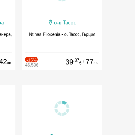
ра
о-в Тасос
виера,
Ntinas Filoxenia - о. Тасос, Гърция
42
-15%
.37
77
39
/
лв.
лв.
€
46.53€