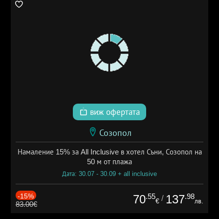
виж офертата
Созопол
Намаление 15% за All Inclusive в хотел Съни, Созопол на
50 м от плажа
Дата: 30.07 - 30.09 + all inclusive
-15%
.55
.98
70
137
/
€
лв.
83.00€