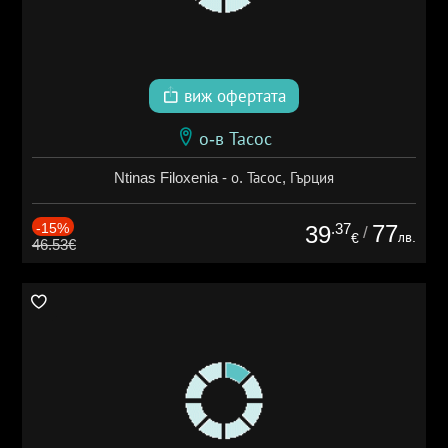
виж офертата
о-в Тасос
Ntinas Filoxenia - о. Тасос, Гърция
-15%
.37
77
39
/
лв.
€
46.53€