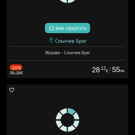
виж офертата
Слънчев Бряг
Жерави - Слънчев бряг
-20%
.12
55
28
/
лв.
€
35.28€