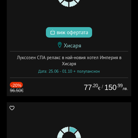
виж офертата
Хисаря
Луксозен СПА релакс в най-новия хотел Империя в
Хисаря
Дата: 25.06 - 01.10 + полупансион
-20%
.20
.99
77
150
/
€
лв.
96.50€