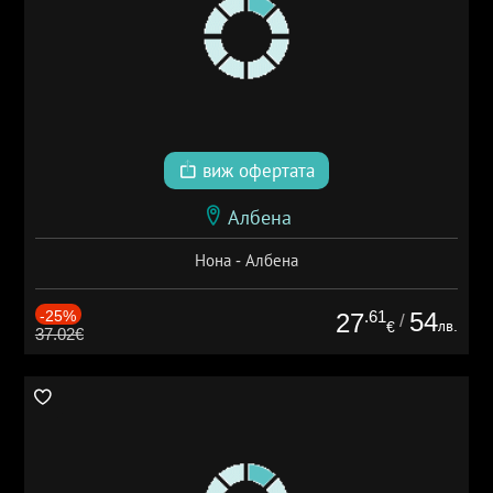
виж офертата
Албена
Нона - Албена
-25%
.61
54
27
/
лв.
€
37.02€