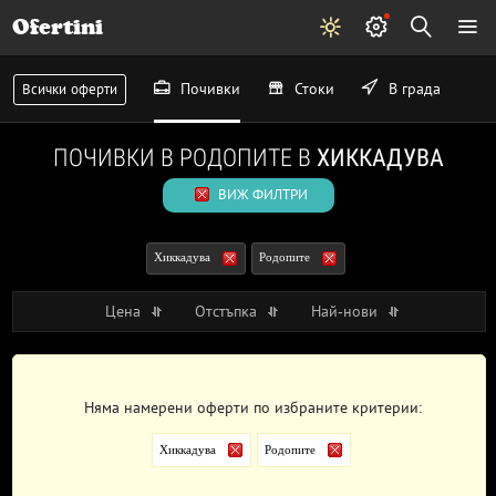
Ofertini
Почивки
Стоки
В града
Всички оферти
ПОЧИВКИ В РОДОПИТЕ В
ХИККАДУВА
ВИЖ ФИЛТРИ
Хиккадува
Родопите
Цена
Отстъпка
Най-нови
Няма намерени оферти по избраните критерии:
Хиккадува
Родопите