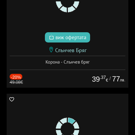
виж офертата
Слънчев Бряг
Корона - Слънчев бряг
-20%
.37
77
39
/
лв.
€
49.08€