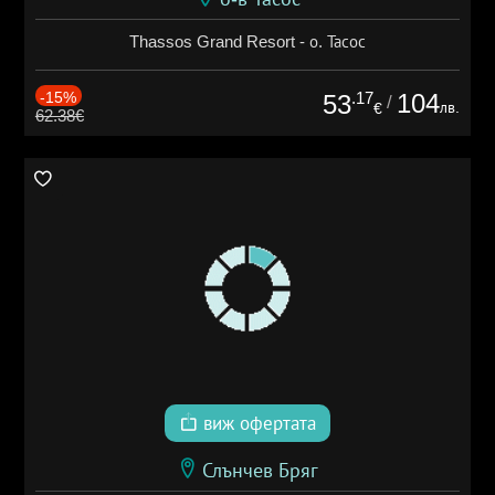
Thassos Grand Resort - о. Тасос
-15%
.17
104
53
/
лв.
€
62.38€
виж офертата
Слънчев Бряг