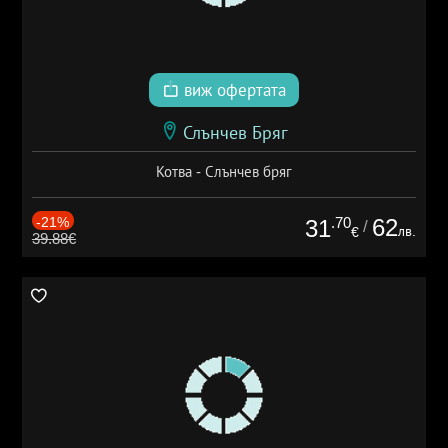
виж офертата
Слънчев Бряг
Котва - Слънчев бряг
-21%
.70
62
31
/
лв.
€
39.88€