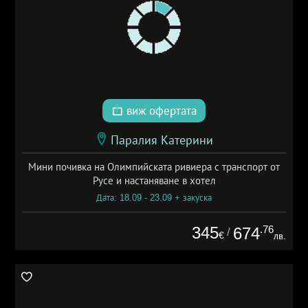
виж офертата
Паралия Катерини
Мини почивка на Олимпийската ривиера с транспорт от
Русе и настаняване в хотел
Дата: 18.09 - 23.09 + закуска
345
.76
674
/
€
лв.