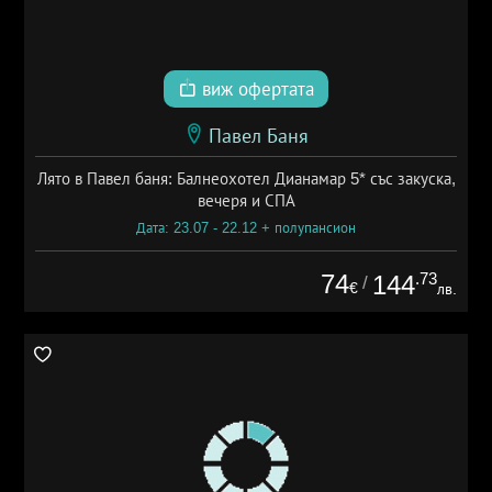
виж офертата
Павел Баня
Лято в Павел баня: Балнеохотел Дианамар 5* със закуска,
вечеря и СПА
Дата: 23.07 - 22.12 + полупансион
74
.73
144
/
€
лв.