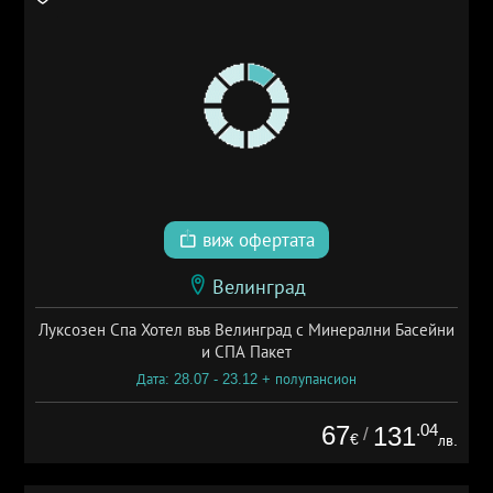
виж офертата
Велинград
Луксозен Спа Хотел във Велинград с Минерални Басейни
и СПА Пакет
Дата: 28.07 - 23.12 + полупансион
67
.04
131
/
€
лв.