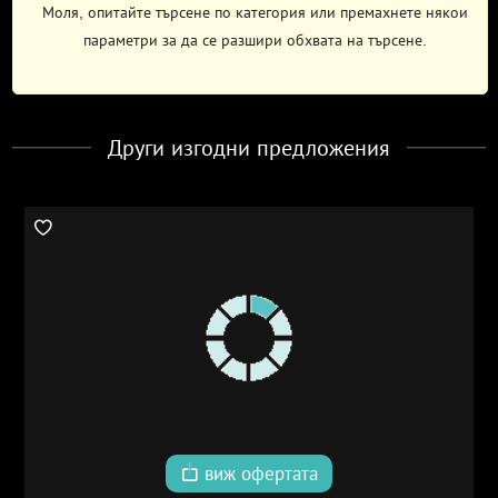
Моля, опитайте търсене по категория или премахнете някои
параметри за да се разшири обхвата на търсене.
Други изгодни предложения
виж офертата