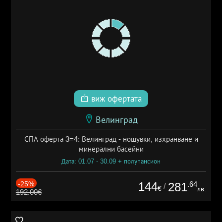
виж офертата
Велинград
СПА оферта 3=4: Велинград - нощувки, изхранване и
минерални басейни
Дата: 01.07 - 30.09 + полупансион
-25%
144
.64
281
/
€
лв.
192.00€