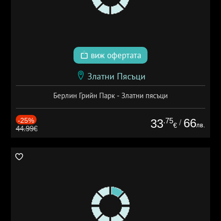
виж офертата
Златни Пясъци
Берлин Грийн Парк - Златни пясъци
-25%
.75
66
33
/
лв.
€
44.99€