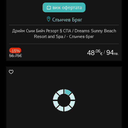
виж офертата
Слънчев Бряг
Дрийм Съни Бийч Резорт § СПА / Dreams Sunny Beach
Resort and Spa / - Слънчев бряг
-15%
.06
94
48
/
лв.
€
56.75€