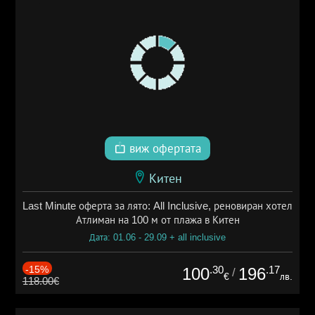
виж офертата
Китен
Last Minute оферта за лято: All Inclusive, реновиран хотел
Атлиман на 100 м от плажа в Китен
Дата: 01.06 - 29.09 + all inclusive
-15%
.30
.17
100
196
/
€
лв.
118.00€