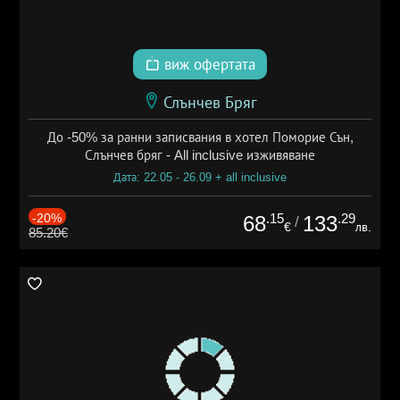
виж офертата
Слънчев Бряг
До -50% за ранни записвания в хотел Поморие Сън,
Слънчев бряг - All inclusive изживяване
Дата: 22.05 - 26.09 + all inclusive
-20%
.15
.29
68
133
/
€
лв.
85.20€