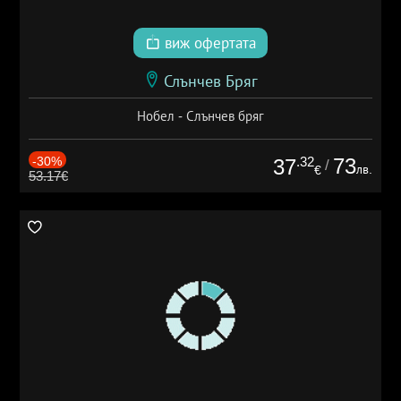
виж офертата
Слънчев Бряг
Нобел - Слънчев бряг
-30%
.32
73
37
/
лв.
€
53.17€