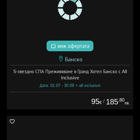
виж офертата
Банско
5-звездно СПА Преживяване в Гранд Хотел Банско с All
Inclusive
Дата: 01.07 - 30.09 + all inclusive
95
.80
185
/
€
лв.