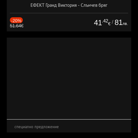
ЕФЕКТ Гранд Виктория - Слънчев бряг
-20%
.42
81
41
/
лв.
€
51.64€
специално предложение