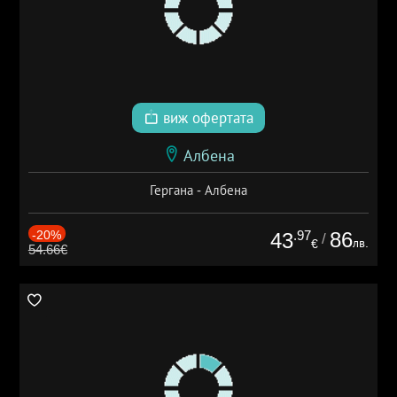
виж офертата
Албена
Гергана - Албена
-20%
.97
86
43
/
лв.
€
54.66€