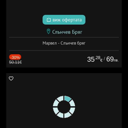
виж офертата
Слънчев Бряг
Марвел - Слънчев бряг
-30%
.28
69
35
/
лв.
€
50.11€