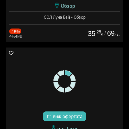
Обзор
СОЛ Луна Бей - Обзор
-15%
.28
69
35
/
лв.
€
41.42€
виж офертата
о-в Тасос