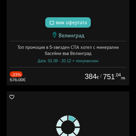
виж офертата
Велинград
Топ промоция в 5-звезден СПА хотел с минерални
басейни във Велинград
Дата: 01.09 - 20.12 + полупансион
-33%
384
.04
751
/
€
лв.
576.00€