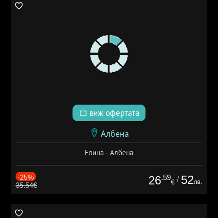
виж офертата
Албена
Елица - Албена
-25%
.59
52
26
/
лв.
€
35.54€