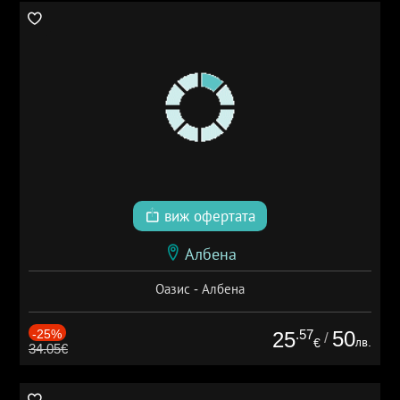
виж офертата
Албена
Оазис - Албена
-25%
.57
50
25
/
лв.
€
34.05€