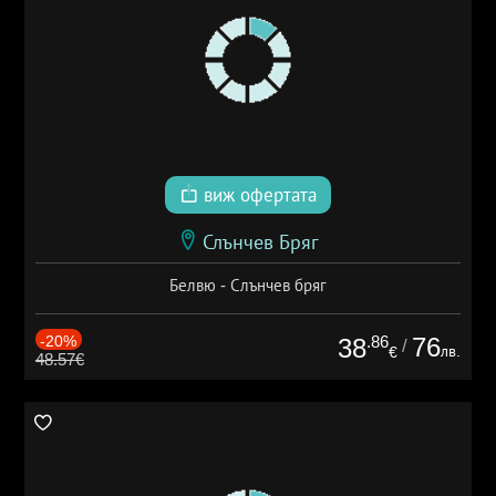
виж офертата
Слънчев Бряг
Белвю - Слънчев бряг
-20%
.86
76
38
/
лв.
€
48.57€