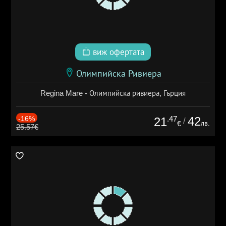
виж офертата
Олимпийска Ривиера
Regina Mare - Олимпийска ривиера, Гърция
-16%
.47
42
21
/
лв.
€
25.57€