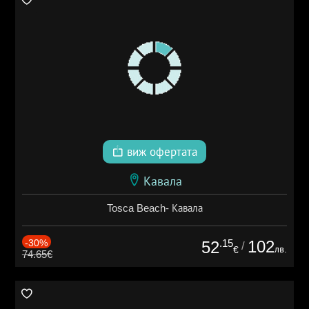
виж офертата
Кавала
Tosca Beach- Кавала
-30%
.15
102
52
/
лв.
€
74.65€