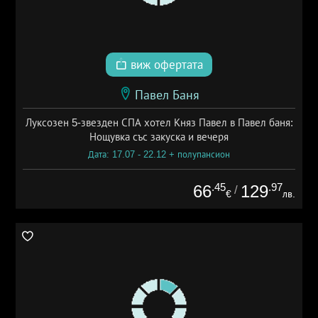
виж офертата
Павел Баня
Луксозен 5-звезден СПА хотел Княз Павел в Павел баня:
Нощувка със закуска и вечеря
Дата: 17.07 - 22.12 + полупансион
.45
.97
66
129
/
€
лв.