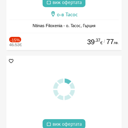
виж офертата
о-в Тасос
Ntinas Filoxenia - о. Тасос, Гърция
-15%
.37
77
39
/
лв.
€
46.53€
виж офертата