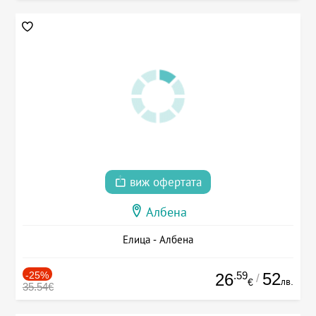
виж офертата
Албена
Елица - Албена
-25%
.59
52
26
/
лв.
€
35.54€