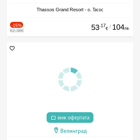
Thassos Grand Resort - о. Тасос
-15%
.17
104
53
/
лв.
€
62.38€
виж офертата
Велинград