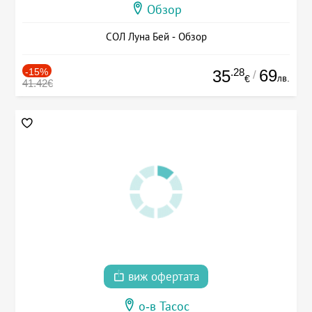
Обзор
СОЛ Луна Бей - Обзор
-15%
.28
69
35
/
лв.
€
41.42€
виж офертата
о-в Тасос