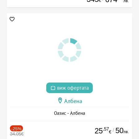
€
лв.
виж офертата
Албена
Оазис - Албена
-25%
.57
50
25
/
лв.
€
34.05€