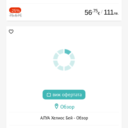
-25%
.75
111
56
/
лв.
€
75.67€
виж офертата
Обзор
АЛУА Хелиос Бей - Обзор