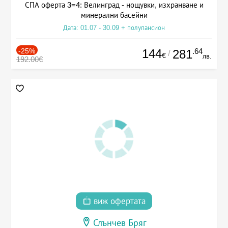
СПА оферта 3=4: Велинград - нощувки, изхранване и
минерални басейни
Дата: 01.07 - 30.09 + полупансион
-25%
144
.64
281
/
€
лв.
192.00€
виж офертата
Слънчев Бряг