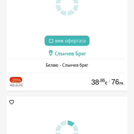
виж офертата
Слънчев Бряг
Белвю - Слънчев бряг
-20%
.86
76
38
/
лв.
€
48.57€