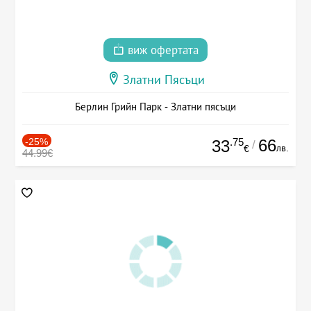
виж офертата
Златни Пясъци
Берлин Грийн Парк - Златни пясъци
-25%
.75
66
33
/
лв.
€
44.99€