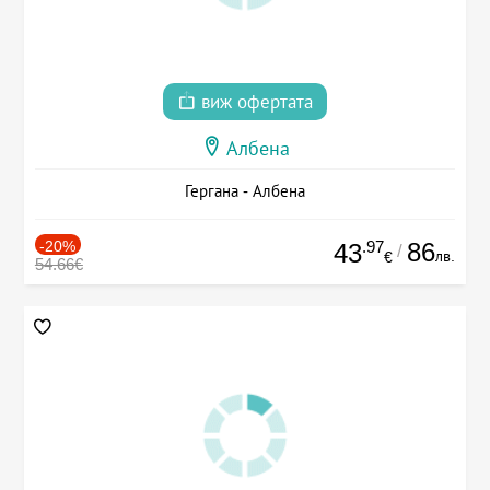
виж офертата
Албена
Гергана - Албена
-20%
.97
86
43
/
лв.
€
54.66€