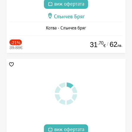
виж офертата
Слънчев Бряг
Котва - Слънчев бряг
-21%
.70
62
31
/
лв.
€
39.88€
виж офертата