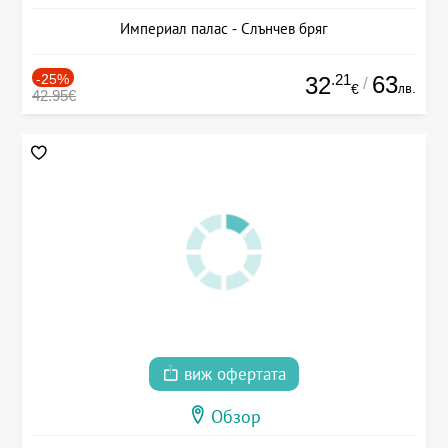
Империал палас - Слънчев бряг
-25%
.21
63
32
/
лв.
€
42.95€
виж офертата
Обзор