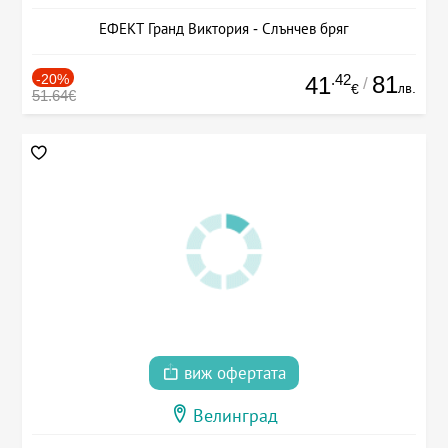
ЕФЕКТ Гранд Виктория - Слънчев бряг
-20%
.42
81
41
/
лв.
€
51.64€
виж офертата
Велинград