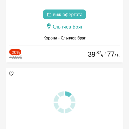
виж офертата
Слънчев Бряг
Корона - Слънчев бряг
-20%
.37
77
39
/
лв.
€
49.08€