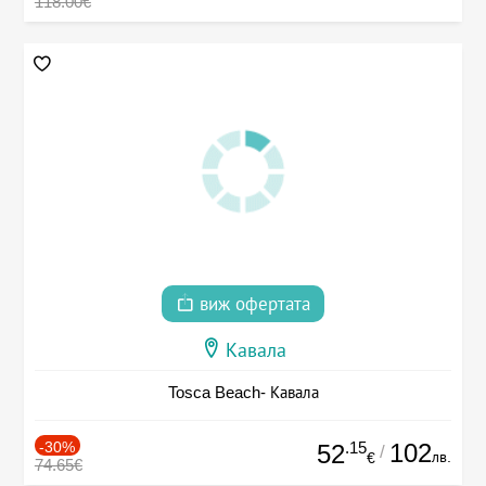
118.00€
виж офертата
Кавала
Tosca Beach- Кавала
-30%
.15
102
52
/
лв.
€
74.65€