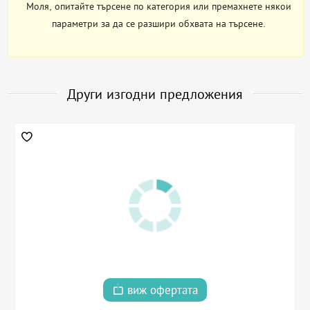
Моля, опитайте търсене по категория или премахнете някои
параметри за да се разшири обхвата на търсене.
Други изгодни предложения
виж офертата