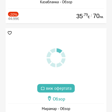
Казабланка - Обзор
-20%
.79
70
35
/
лв.
€
44.99€
виж офертата
Обзор
Мирамар - Обзор