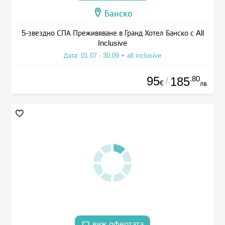
Банско
5-звездно СПА Преживяване в Гранд Хотел Банско с All
Inclusive
Дата: 01.07 - 30.09 + all inclusive
95
.80
185
/
€
лв.
виж офертата