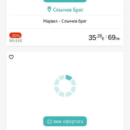
Слънчев Бряг
Марвел - Слънчев бряг
-30%
.28
69
35
/
лв.
€
50.11€
виж офертата