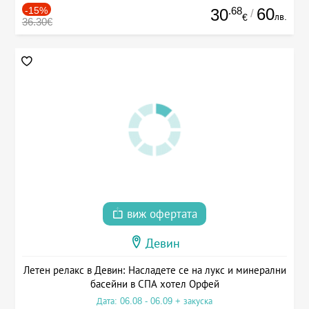
-15%
.68
60
30
/
лв.
€
36.30€
виж офертата
Девин
Летен релакс в Девин: Насладете се на лукс и минерални
басейни в СПА хотел Орфей
Дата: 06.08 - 06.09 + закуска