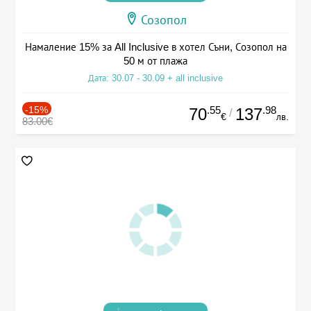
Созопол
Намаление 15% за All Inclusive в хотел Съни, Созопол на
50 м от плажа
Дата: 30.07 - 30.09 + all inclusive
-15%
.55
.98
70
137
/
€
лв.
83.00€