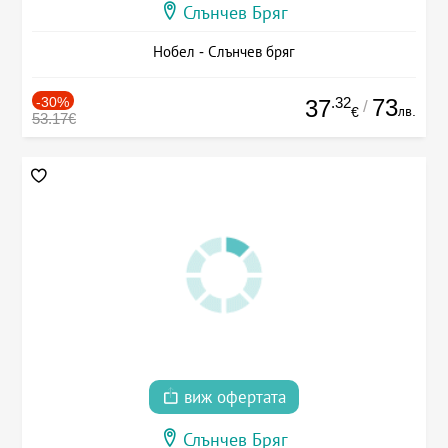
Слънчев Бряг
Нобел - Слънчев бряг
-30%
.32
73
37
/
лв.
€
53.17€
виж офертата
Слънчев Бряг