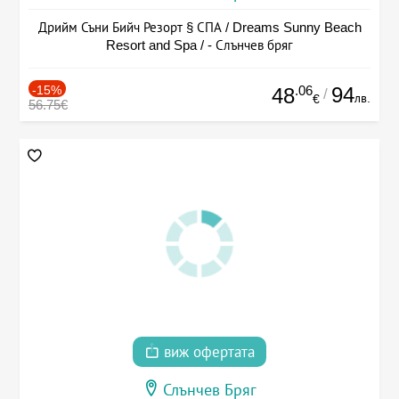
Дрийм Съни Бийч Резорт § СПА / Dreams Sunny Beach
Resort and Spa / - Слънчев бряг
-15%
.06
94
48
/
лв.
€
56.75€
виж офертата
Слънчев Бряг