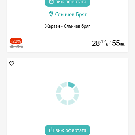
виж офертата
Слънчев Бряг
Жерави - Слънчев бряг
-20%
.12
55
28
/
лв.
€
35.28€
виж офертата