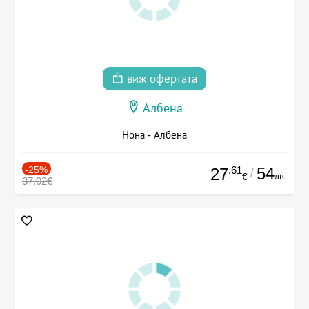
виж офертата
Албена
Нона - Албена
-25%
.61
54
27
/
лв.
€
37.02€