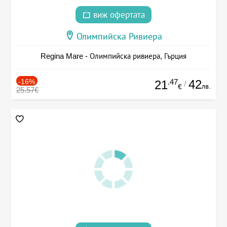
виж офертата
Олимпийска Ривиера
Regina Mare - Олимпийска ривиера, Гърция
-16%
.47
42
21
/
лв.
€
25.57€