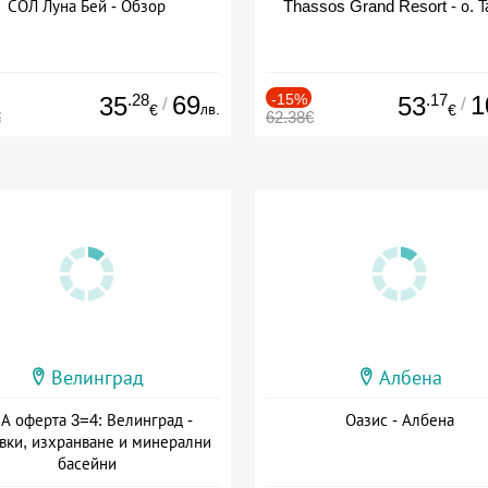
СОЛ Луна Бей - Обзор
Thassos Grand Resort - о. Т
.28
69
-15%
.17
1
35
53
/
/
лв.
€
€
€
62.38€
Велинград
Албена
А оферта 3=4: Велинград -
Оазис - Албена
вки, изхранване и минерални
басейни
а: 01.07 - 30.09 + полупансион