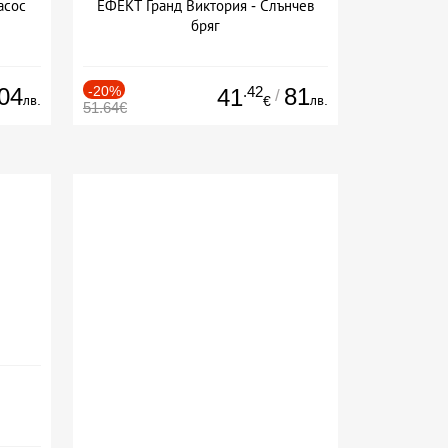
асос
ЕФЕКТ Гранд Виктория - Слънчев
бряг
04
-20%
.42
81
41
/
лв.
лв.
€
51.64€