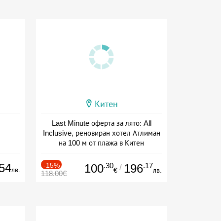
Китен
Last Minute оферта за лято: All
Inclusive, реновиран хотел Атлиман
на 100 м от плажа в Китен
Дата: 01.06 - 29.09 + all inclusive
54
-15%
.30
.17
100
196
/
лв.
€
лв.
118.00€