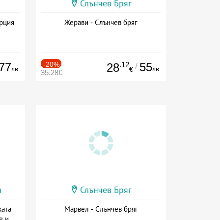
Слънчев Бряг
ърция
Жерави - Слънчев бряг
77
-20%
.12
55
28
/
лв.
лв.
€
35.28€
и
Слънчев Бряг
ката
Марвел - Слънчев бряг
е и