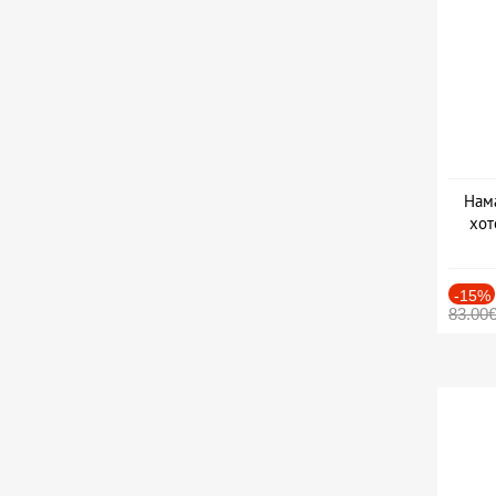
Нама
хот
Дат
-15%
83.00