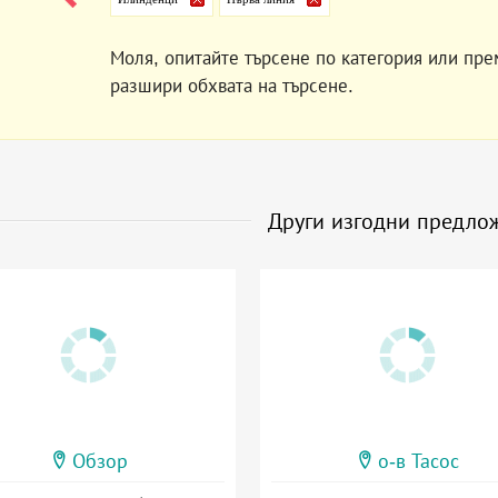
Моля, опитайте търсене по категория или пре
разшири обхвата на търсене.
Други изгодни предло
Обзор
о-в Тасос