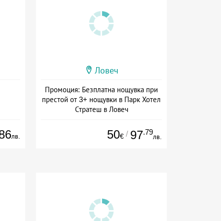
Ловеч
Промоция: Безплатна нощувка при
престой от 3+ нощувки в Парк Хотел
Стратеш в Ловеч
Дата: 14.05 - 01.10 + полупансион
86
50
.79
97
/
лв.
€
лв.