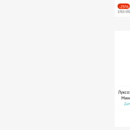
-25%
192.0
Луксо
Мин
Дат