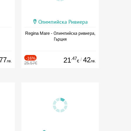
Олимпийска Ривиера
Regina Mare - Олимпийска ривиера,
Гърция
77
-16%
.47
42
21
/
лв.
лв.
€
25.57€