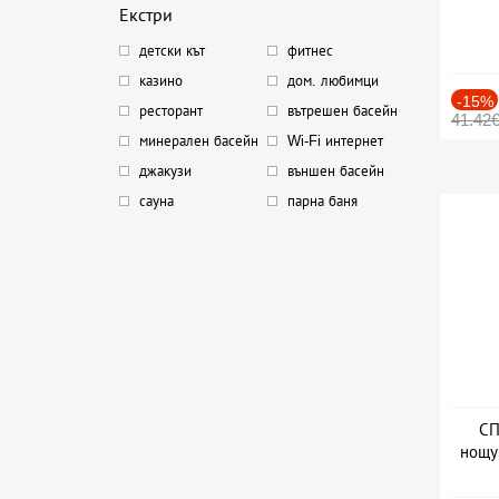
Екстри
детски кът
фитнес
казино
дом. любимци
-15%
ресторант
вътрешен басейн
41.42
минерален басейн
Wi-Fi интернет
джакузи
външен басейн
сауна
парна баня
СП
нощу
Дат