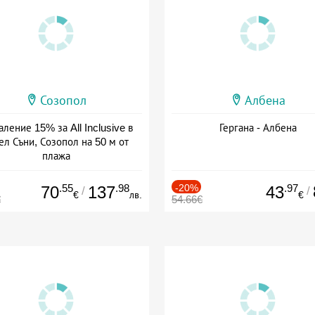
Созопол
Албена
ление 15% за All Inclusive в
Гергана - Албена
ел Съни, Созопол на 50 м от
плажа
а: 30.07 - 30.09 + all inclusive
.55
.98
-20%
.97
70
137
43
/
/
€
лв.
€
€
54.66€