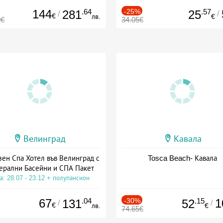
144
.64
-25%
.57
281
25
/
/
€
лв.
€
0€
34.05€
Велинград
Кавала
зен Спа Хотел във Велинград с
Tosca Beach- Кавала
ерални Басейни и СПА Пакет
а: 28.07 - 23.12 + полупансион
67
.04
-30%
.15
1
131
52
/
/
€
лв.
€
74.65€