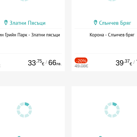
Златни Пясъци
Слънчев Бряг
н Грийн Парк - Златни пясъци
Корона - Слънчев бряг
.75
66
-20%
.37
33
39
/
/
лв.
€
€
€
49.08€