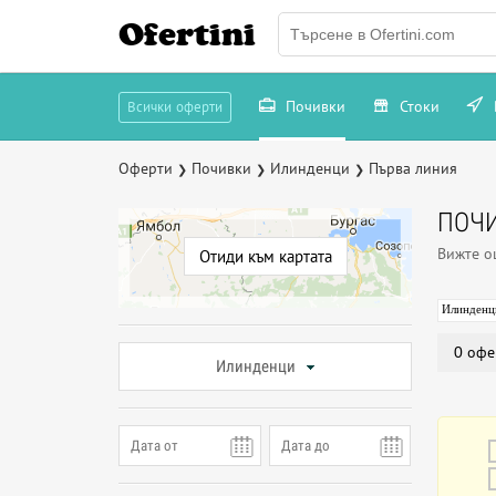
Ofertini
Почивки
Стоки
Всички оферти
Оферти
Почивки
Илинденци
Първа линия
❯
❯
❯
ПОЧИ
Вижте 
Отиди към картата
Илинденц
0 офе
Илинденци