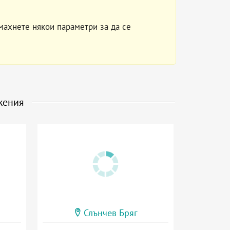
махнете някои параметри за да се
жения
Слънчев Бряг