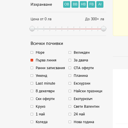
Изхранване
OB
BB
HB
FB
AI
Цена от 0 лв
До 300+ лв
Всички почивки
Море
Великден
Първа линия
За двама
Ранни записвания
СПА оферти
Уикенд
Планина
Last minute
Екскурзии
8 декември
Майски празници
Ски оферти
Екотуризъм
Круиз
Свети Валентин
1 май
24 май
Коледа
Нова година