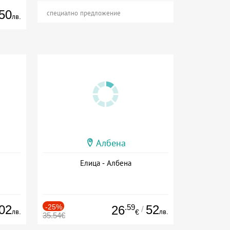
50
специално предложение
лв.
Албена
Елица - Албена
02
-25%
.59
52
26
/
лв.
лв.
€
35.54€