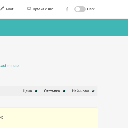
Блог
Връзка с нас
Dark
И
Last minute
Цена
Отстъпка
Най-нови
и: