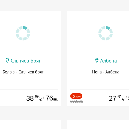
Слънчев Бряг
Албена
Белвю - Слънчев бряг
Нона - Албена
.86
76
-25%
.61
38
27
/
/
лв.
€
€
€
37.02€