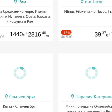
Рим
о-в Тасос
з Средиземно море: Италия,
Ntinas Filoxenia - о. Тасос, Г
ия и Испания с Costa Toscana
и нощувка в Рим
+ пълен пансион
1440
.40
-15%
.37
2816
39
/
/
€
лв.
€
00€
46.53€
Слънчев Бряг
Паралия Катерин
Котва - Слънчев бряг
Мини почивка на Олимпийс
ривиера с транспорт от Рус