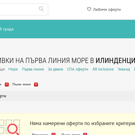
Любими оферти
В града
ВКИ НА ПЪРВА ЛИНИЯ МОРЕ В
ИЛИНДЕНЦ
още:
Море
Първа линия
За двама
СПА оферти
All inclusive
Уикенд
и
Първа линия
рти
Няма намерени оферти по избраните критери
Илинденци
Първа линия