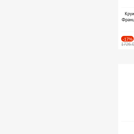
Круи
Франц
-17%
1726.