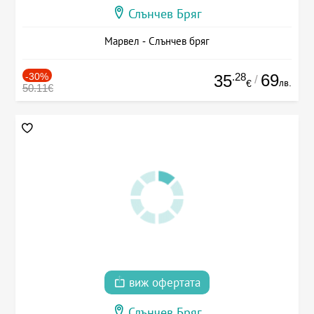
Слънчев Бряг
Марвел - Слънчев бряг
-30%
.28
69
35
/
лв.
€
50.11€
виж офертата
Слънчев Бряг