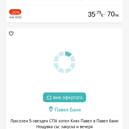
-20%
.79
70
35
/
лв.
€
44.99€
виж офертата
Павел Баня
Луксозен 5-звезден СПА хотел Княз Павел в Павел баня:
Нощувка със закуска и вечеря