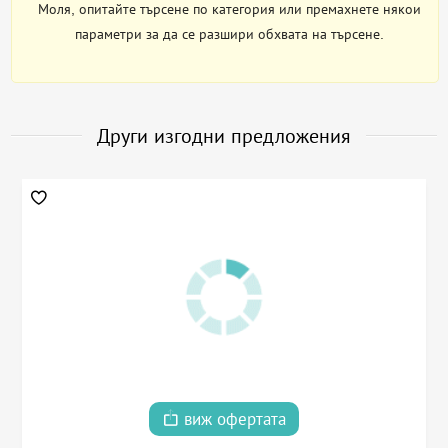
Моля, опитайте търсене по категория или премахнете някои
параметри за да се разшири обхвата на търсене.
Други изгодни предложения
виж офертата