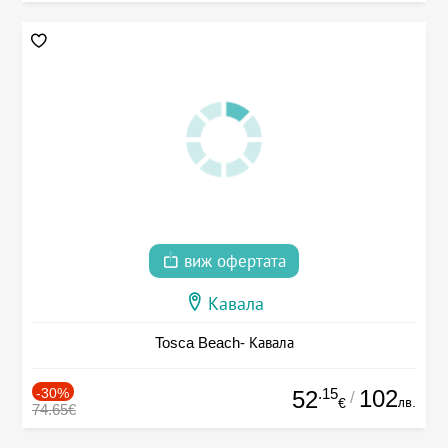
виж офертата
Кавала
Tosca Beach- Кавала
-30%
.15
102
52
/
лв.
€
74.65€