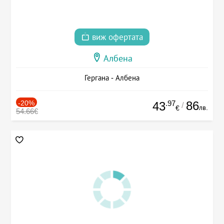
виж офертата
Албена
Гергана - Албена
-20%
.97
86
43
/
лв.
€
54.66€