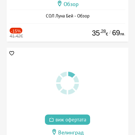
Обзор
СОЛ Луна Бей - Обзор
-15%
.28
69
35
/
лв.
€
41.42€
виж офертата
Велинград