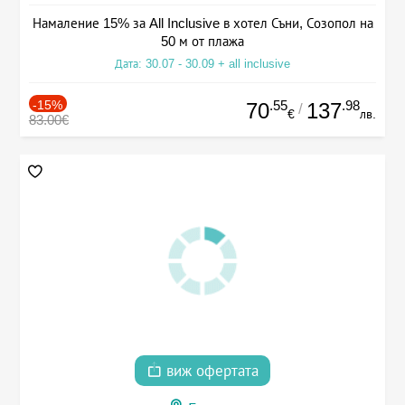
Намаление 15% за All Inclusive в хотел Съни, Созопол на
50 м от плажа
Дата: 30.07 - 30.09 + all inclusive
-15%
.55
.98
70
137
/
€
лв.
83.00€
виж офертата