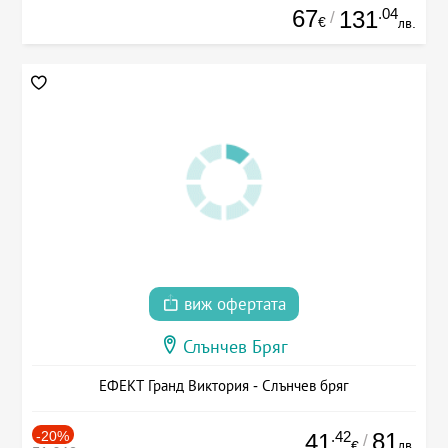
67
.04
131
/
€
лв.
виж офертата
Слънчев Бряг
ЕФЕКТ Гранд Виктория - Слънчев бряг
-20%
.42
81
41
/
лв.
€