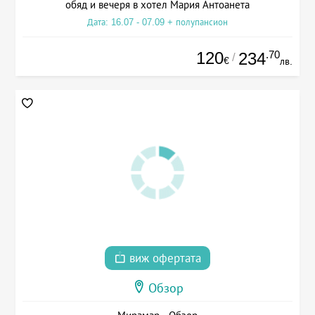
обяд и вечеря в хотел Мария Антоанета
Дата: 16.07 - 07.09 + полупансион
120
.70
234
/
€
лв.
виж офертата
Обзор