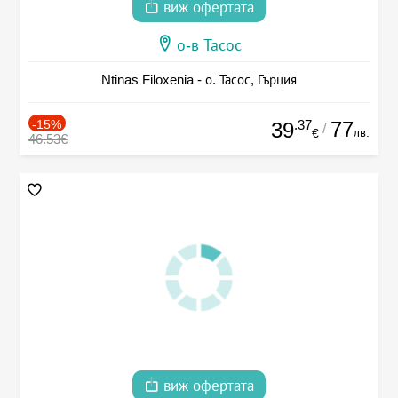
виж офертата
о-в Тасос
Ntinas Filoxenia - о. Тасос, Гърция
-15%
.37
77
39
/
лв.
€
46.53€
виж офертата