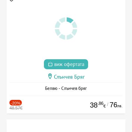
виж офертата
Слънчев Бряг
Белвю - Слънчев бряг
-20%
.86
76
38
/
лв.
€
48.57€