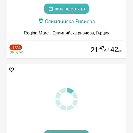
виж офертата
Олимпийска Ривиера
Regina Mare - Олимпийска ривиера, Гърция
-16%
.47
42
21
/
лв.
€
25.57€