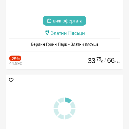
виж офертата
Златни Пясъци
Берлин Грийн Парк - Златни пясъци
-25%
.75
66
33
/
лв.
€
44.99€