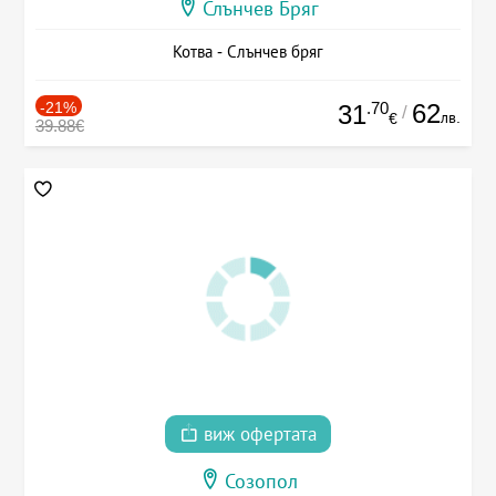
Слънчев Бряг
Котва - Слънчев бряг
-21%
.70
62
31
/
лв.
€
39.88€
виж офертата
Созопол