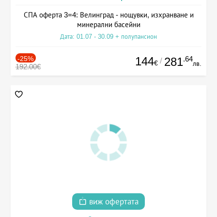
СПА оферта 3=4: Велинград - нощувки, изхранване и
минерални басейни
Дата: 01.07 - 30.09 + полупансион
-25%
144
.64
281
/
€
лв.
192.00€
виж офертата