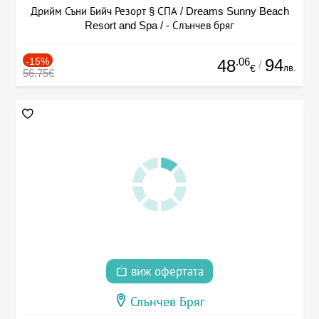
Дрийм Съни Бийч Резорт § СПА / Dreams Sunny Beach
Resort and Spa / - Слънчев бряг
-15%
.06
94
48
/
лв.
€
56.75€
виж офертата
Слънчев Бряг