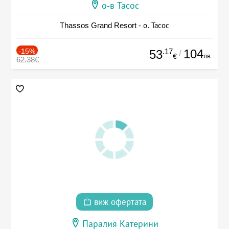
о-в Тасос
Thassos Grand Resort - о. Тасос
-15%
.17
104
53
/
лв.
€
62.38€
виж офертата
Паралия Катерини