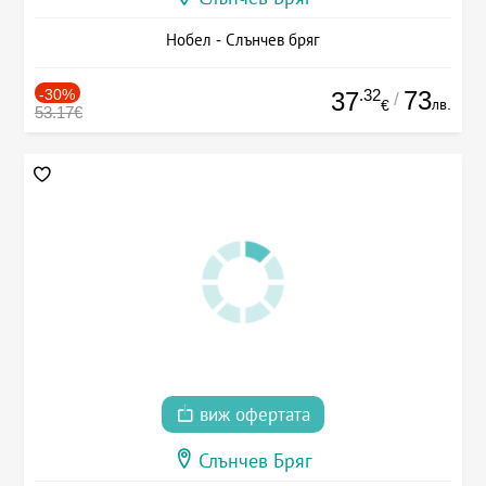
Нобел - Слънчев бряг
-30%
.32
73
37
/
лв.
€
53.17€
виж офертата
Слънчев Бряг