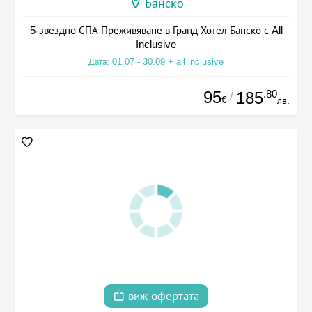
Банско
5-звездно СПА Преживяване в Гранд Хотел Банско с All
Inclusive
Дата: 01.07 - 30.09 + all inclusive
95
.80
185
/
€
лв.
виж офертата