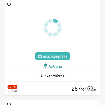
виж офертата
Албена
Елица - Албена
-25%
.59
52
26
/
лв.
€
35.54€