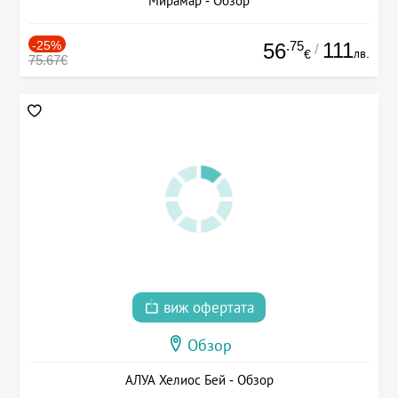
Мирамар - Обзор
-25%
.75
111
56
/
лв.
€
75.67€
виж офертата
Обзор
АЛУА Хелиос Бей - Обзор