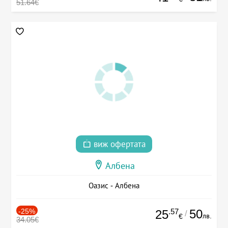
51.64€
виж офертата
Албена
Оазис - Албена
-25%
.57
50
25
/
лв.
€
34.05€