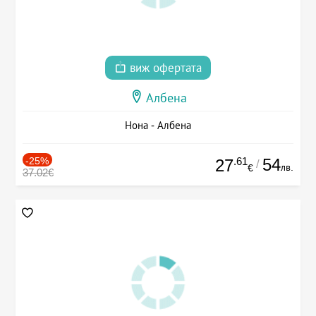
виж офертата
Албена
Нона - Албена
-25%
.61
54
27
/
лв.
€
37.02€