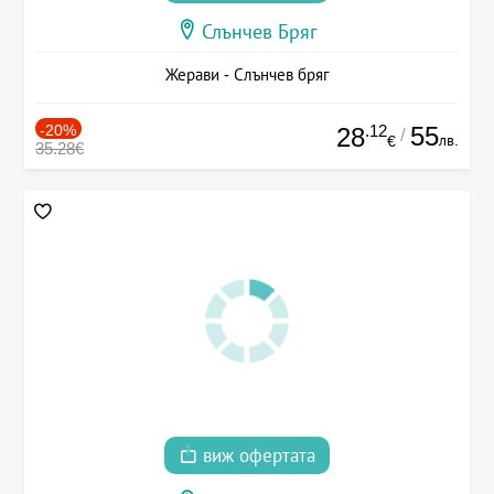
Слънчев Бряг
Жерави - Слънчев бряг
-20%
.12
55
28
/
лв.
€
35.28€
виж офертата