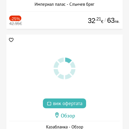
Империал палас - Слънчев бряг
-25%
.21
63
32
/
лв.
€
42.95€
виж офертата
Обзор
Казабланка - Обзор