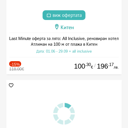
виж офертата
Китен
Last Minute оферта за лято: All Inclusive, реновиран хотел
Атлиман на 100 м от плажа в Китен
Дата: 01.06 - 29.09 + all inclusive
-15%
.30
.17
100
196
/
€
лв.
118.00€