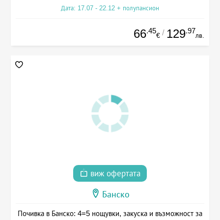
Дата: 17.07 - 22.12 + полупансион
.45
.97
66
129
/
€
лв.
виж офертата
Банско
Почивка в Банско: 4=5 нощувки, закуска и възможност за