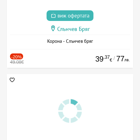
виж офертата
Слънчев Бряг
Корона - Слънчев бряг
-20%
.37
77
39
/
лв.
€
49.08€