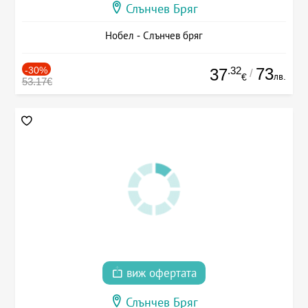
Слънчев Бряг
Нобел - Слънчев бряг
-30%
.32
73
37
/
лв.
€
53.17€
виж офертата
Слънчев Бряг