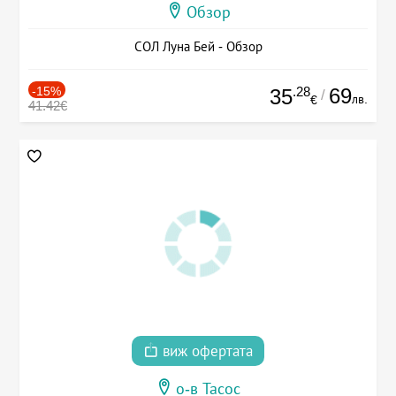
Обзор
СОЛ Луна Бей - Обзор
-15%
.28
69
35
/
лв.
€
41.42€
виж офертата
о-в Тасос