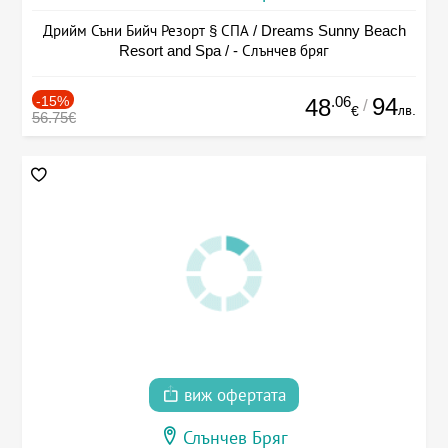
Дрийм Съни Бийч Резорт § СПА / Dreams Sunny Beach
Resort and Spa / - Слънчев бряг
-15%
.06
94
48
/
лв.
€
56.75€
виж офертата
Слънчев Бряг