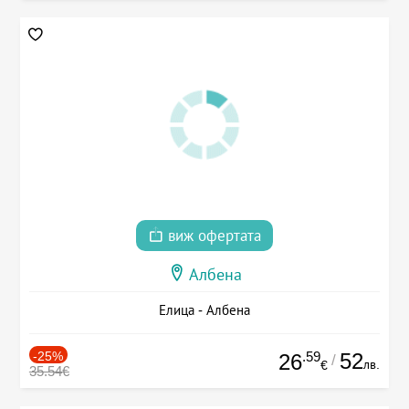
виж офертата
Албена
Елица - Албена
-25%
.59
52
26
/
лв.
€
35.54€