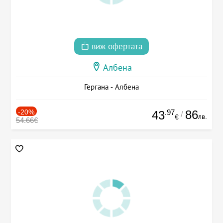
виж офертата
Албена
Гергана - Албена
-20%
.97
86
43
/
лв.
€
54.66€