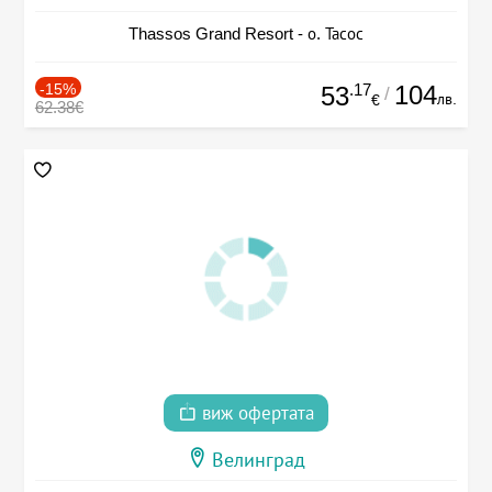
Thassos Grand Resort - о. Тасос
-15%
.17
104
53
/
лв.
€
62.38€
виж офертата
Велинград