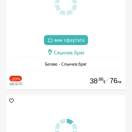
виж офертата
Слънчев Бряг
Белвю - Слънчев бряг
-20%
.86
76
38
/
лв.
€
48.57€