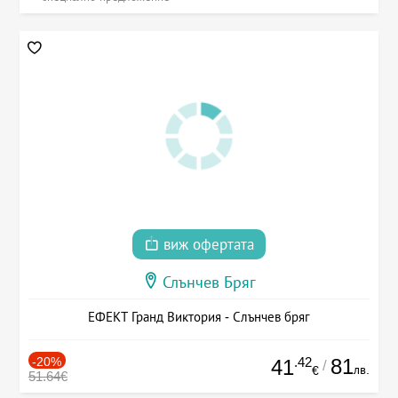
виж офертата
Слънчев Бряг
ЕФЕКТ Гранд Виктория - Слънчев бряг
-20%
.42
81
41
/
лв.
€
51.64€