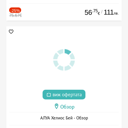
-25%
.75
111
56
/
лв.
€
75.67€
виж офертата
Обзор
АЛУА Хелиос Бей - Обзор