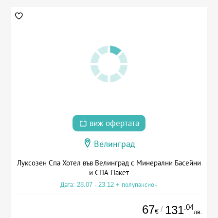
виж офертата
Велинград
Луксозен Спа Хотел във Велинград с Минерални Басейни
и СПА Пакет
Дата: 28.07 - 23.12 + полупансион
67
.04
131
/
€
лв.