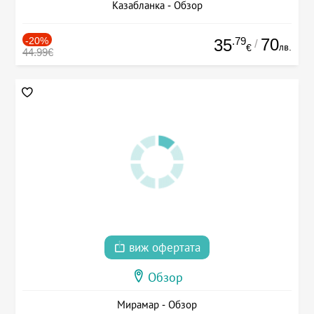
Казабланка - Обзор
-20%
.79
70
35
/
лв.
€
44.99€
виж офертата
Обзор
Мирамар - Обзор