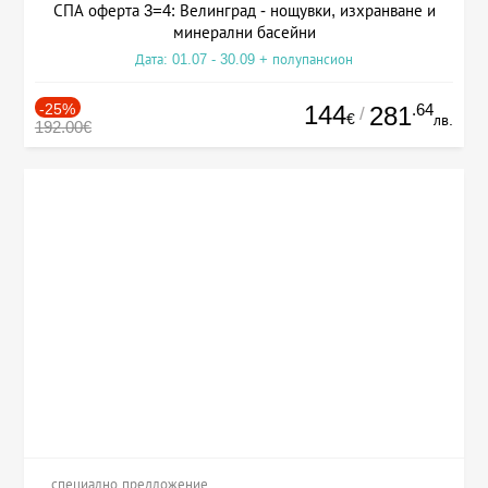
СПА оферта 3=4: Велинград - нощувки, изхранване и
минерални басейни
Дата: 01.07 - 30.09 + полупансион
-25%
144
.64
281
/
€
лв.
192.00€
специално предложение