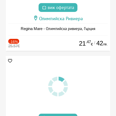
виж офертата
Олимпийска Ривиера
Regina Mare - Олимпийска ривиера, Гърция
-16%
.47
42
21
/
лв.
€
25.57€