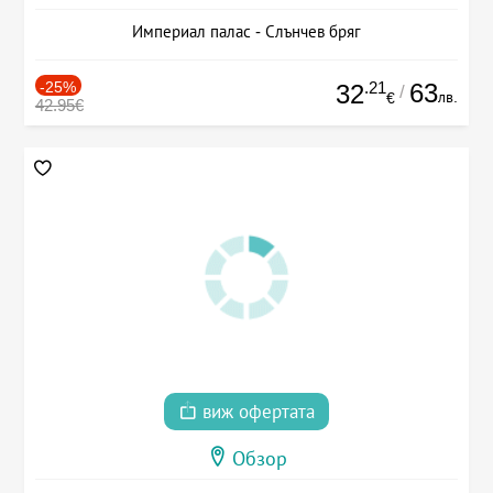
Империал палас - Слънчев бряг
-25%
.21
63
32
/
лв.
€
42.95€
виж офертата
Обзор