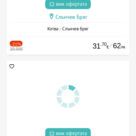
виж офертата
Слънчев Бряг
Котва - Слънчев бряг
-21%
.70
62
31
/
лв.
€
39.88€
виж офертата