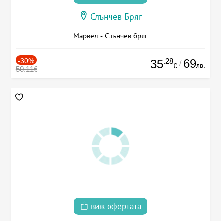
Слънчев Бряг
Марвел - Слънчев бряг
-30%
.28
69
35
/
лв.
€
50.11€
виж офертата