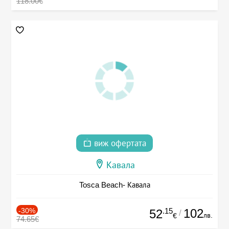
118.00€
виж офертата
Кавала
Tosca Beach- Кавала
-30%
.15
102
52
/
лв.
€
74.65€