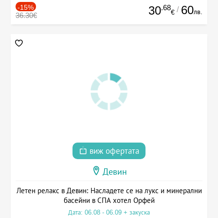
-15%
.68
60
30
/
лв.
€
36.30€
виж офертата
Девин
Летен релакс в Девин: Насладете се на лукс и минерални
басейни в СПА хотел Орфей
Дата: 06.08 - 06.09 + закуска