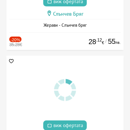
виж офертата
Слънчев Бряг
Жерави - Слънчев бряг
-20%
.12
55
28
/
лв.
€
35.28€
виж офертата