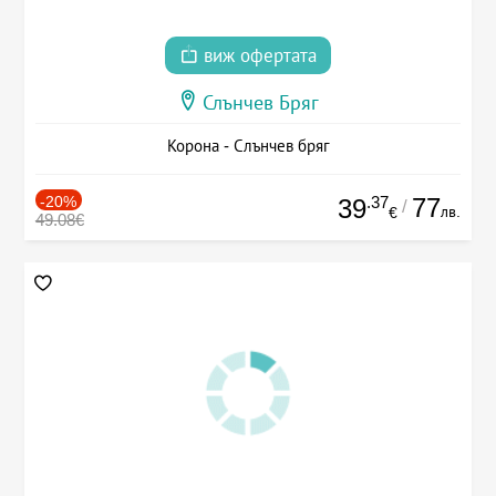
виж офертата
Слънчев Бряг
Корона - Слънчев бряг
-20%
.37
77
39
/
лв.
€
49.08€