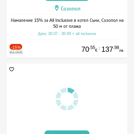
Созопол
Намаление 15% за All Inclusive в хотел Съни, Созопол на
50 м от плажа
Дата: 30.07 - 30.09 + all inclusive
-15%
.55
.98
70
137
/
€
лв.
83.00€