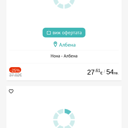
виж офертата
Албена
Нона - Албена
-25%
.61
54
27
/
лв.
€
37.02€