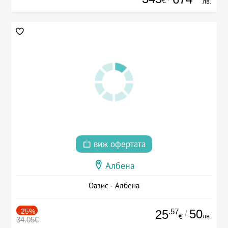
€
лв.
виж офертата
Албена
Оазис - Албена
-25%
.57
50
25
/
лв.
€
34.05€