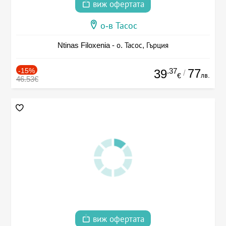
виж офертата
о-в Тасос
Ntinas Filoxenia - о. Тасос, Гърция
-15%
.37
77
39
/
лв.
€
46.53€
виж офертата