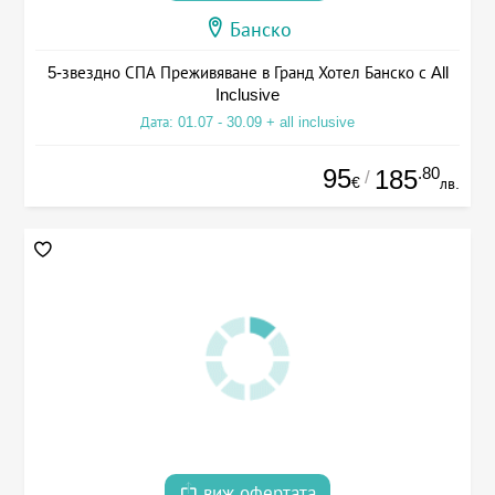
Банско
5-звездно СПА Преживяване в Гранд Хотел Банско с All
Inclusive
Дата: 01.07 - 30.09 + all inclusive
95
.80
185
/
€
лв.
виж офертата