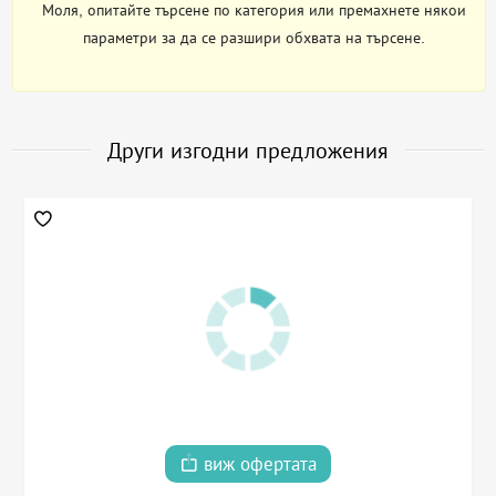
Моля, опитайте търсене по категория или премахнете някои
параметри за да се разшири обхвата на търсене.
Други изгодни предложения
виж офертата