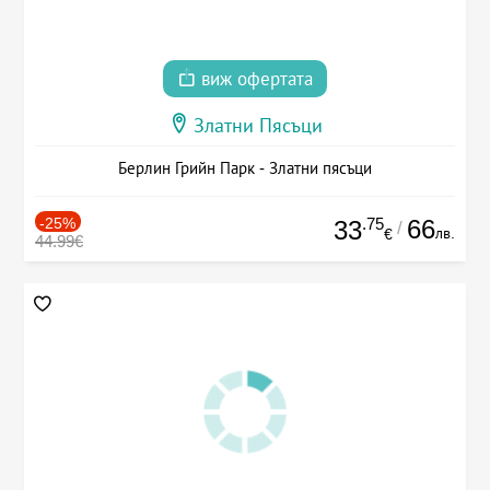
виж офертата
Златни Пясъци
Берлин Грийн Парк - Златни пясъци
-25%
.75
66
33
/
лв.
€
44.99€