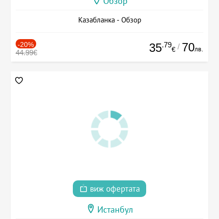
Обзор
Казабланка - Обзор
-20%
.79
70
35
/
лв.
€
44.99€
виж офертата
Истанбул