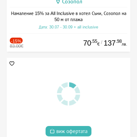
Созопол
Намаление 15% за All Inclusive в хотел Съни, Созопол на
50 м от плажа
Дата: 30.07 - 30.09 + all inclusive
-15%
.55
.98
70
137
/
€
лв.
83.00€
виж офертата