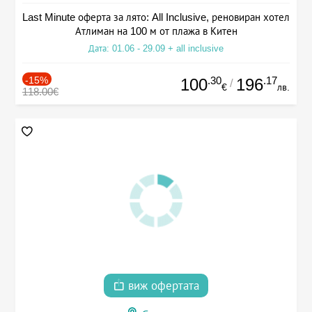
Last Minute оферта за лято: All Inclusive, реновиран хотел
Атлиман на 100 м от плажа в Китен
Дата: 01.06 - 29.09 + all inclusive
-15%
.30
.17
100
196
/
€
лв.
118.00€
виж офертата