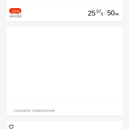
-25%
.57
50
25
/
лв.
€
34.05€
специално предложение