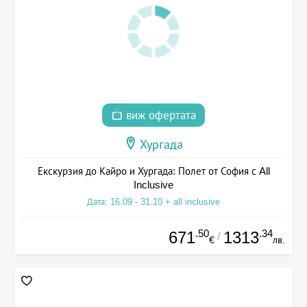
виж офертата
Хургада
Екскурзия до Кайро и Хургада: Полет от София с All
Inclusive
Дата: 16.09 - 31.10 + all inclusive
.50
.34
671
1313
/
€
лв.