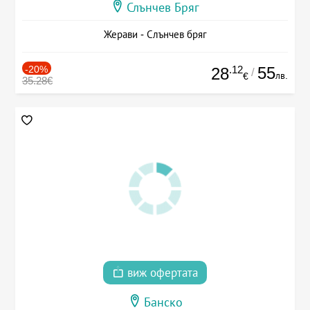
Слънчев Бряг
Жерави - Слънчев бряг
-20%
.12
55
28
/
лв.
€
35.28€
виж офертата
Банско