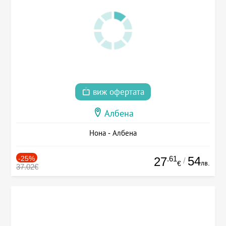
виж офертата
Албена
Нона - Албена
-25%
.61
54
27
/
лв.
€
37.02€