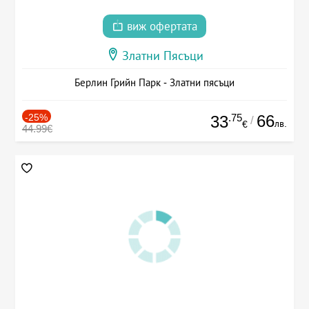
виж офертата
Златни Пясъци
Берлин Грийн Парк - Златни пясъци
-25%
.75
66
33
/
лв.
€
44.99€