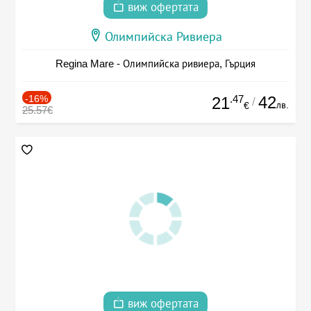
виж офертата
Олимпийска Ривиера
Regina Mare - Олимпийска ривиера, Гърция
-16%
.47
42
21
/
лв.
€
25.57€
виж офертата