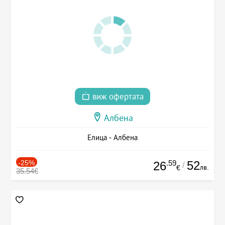
виж офертата
Албена
Елица - Албена
-25%
.59
52
26
/
лв.
€
35.54€