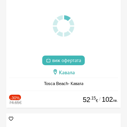
виж офертата
Кавала
Tosca Beach- Кавала
-30%
.15
102
52
/
лв.
€
74.65€