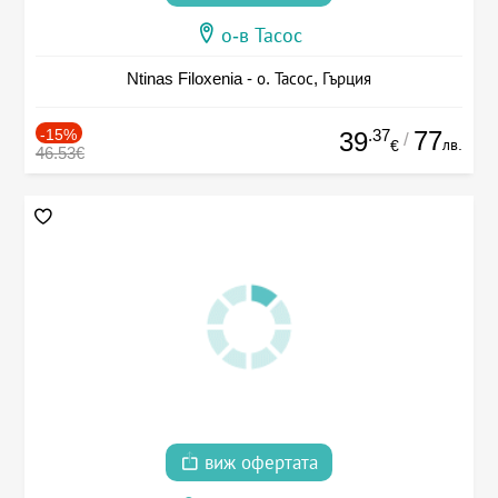
о-в Тасос
Ntinas Filoxenia - о. Тасос, Гърция
-15%
.37
77
39
/
лв.
€
46.53€
виж офертата