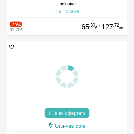
Inclusive
+ all inclusive
-30%
.30
.72
65
127
/
€
лв.
92.70€
виж офертата
Слънчев Бряг