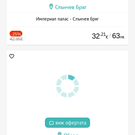
Слънчев Бряг
Империал палас - Слънчев бряг
-25%
.21
63
32
/
лв.
€
42.95€
виж офертата