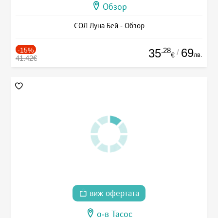
Обзор
СОЛ Луна Бей - Обзор
-15%
.28
69
35
/
лв.
€
41.42€
виж офертата
о-в Тасос