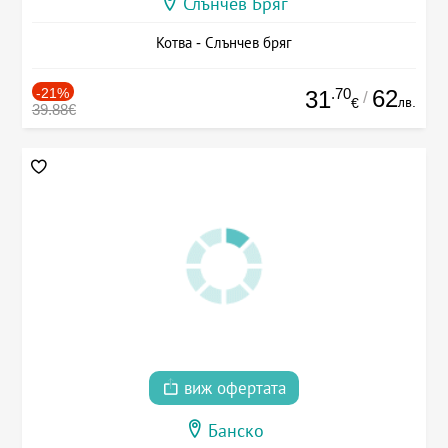
Слънчев Бряг
Котва - Слънчев бряг
-21%
.70
62
31
/
лв.
€
39.88€
виж офертата
Банско