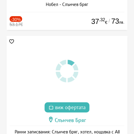
Нобел - Слънчев бряг
-30%
.32
73
37
/
лв.
€
53.17€
виж офертата
Слънчев Бряг
Ранни записвания: Слънчев бряг, хотел, нощувка с All