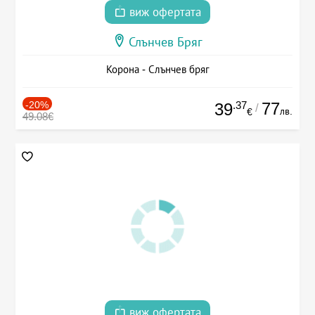
виж офертата
Слънчев Бряг
Корона - Слънчев бряг
-20%
.37
77
39
/
лв.
€
49.08€
виж офертата