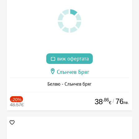
виж офертата
Слънчев Бряг
Белвю - Слънчев бряг
-20%
.86
76
38
/
лв.
€
48.57€