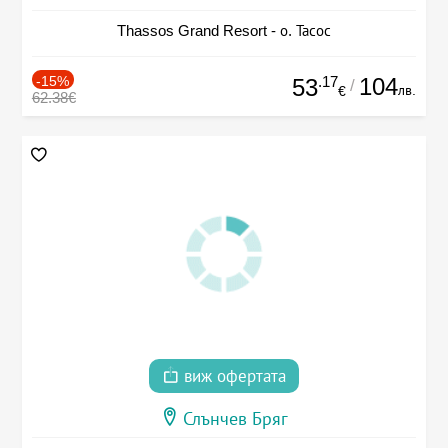
Thassos Grand Resort - о. Тасос
-15%
.17
104
53
/
лв.
€
62.38€
виж офертата
Слънчев Бряг