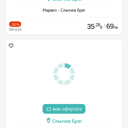
Марвел - Слънчев бряг
-30%
.28
69
35
/
лв.
€
50.11€
виж офертата
Слънчев Бряг