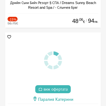
Дрийм Съни Бийч Резорт § СПА / Dreams Sunny Beach
Resort and Spa / - Слънчев бряг
-15%
.06
94
48
/
лв.
€
56.75€
виж офертата
Паралия Катерини