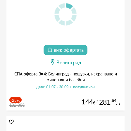
виж офертата
Велинград
СПА оферта 3=4: Велинград - нощувки, изхранване и
минерални басейни
Дата: 01.07 - 30.09 + полупансион
-25%
144
.64
281
/
€
лв.
192.00€