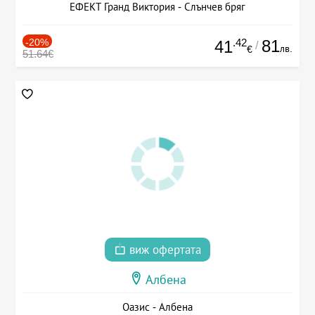
ЕФЕКТ Гранд Виктория - Слънчев бряг
-20%
.42
81
41
/
лв.
€
51.64€
виж офертата
Албена
Оазис - Албена