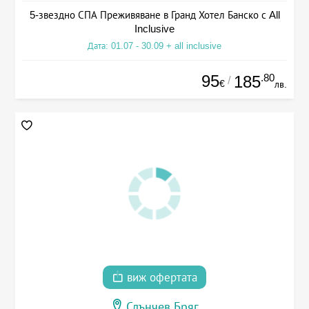
5-звездно СПА Преживяване в Гранд Хотел Банско с All
Inclusive
Дата: 01.07 - 30.09 + all inclusive
95
.80
185
/
€
лв.
виж офертата
Слънчев Бряг