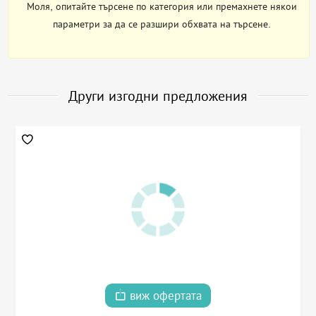
Моля, опитайте търсене по категория или премахнете някои
параметри за да се разшири обхвата на търсене.
Други изгодни предложения
виж офертата