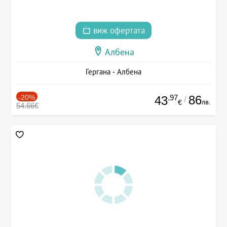
виж офертата
Албена
Гергана - Албена
-20%
.97
86
43
/
лв.
€
54.66€