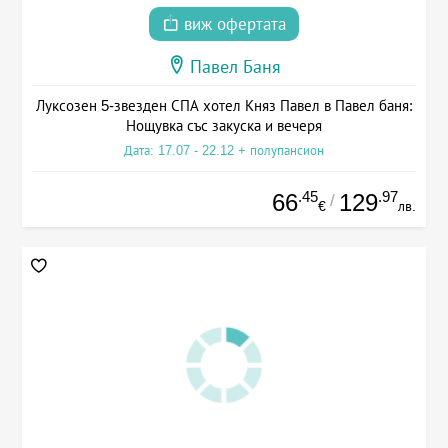
виж офертата
Павел Баня
Луксозен 5-звезден СПА хотел Княз Павел в Павел баня:
Нощувка със закуска и вечеря
Дата: 17.07 - 22.12 + полупансион
.45
.97
66
129
/
€
лв.