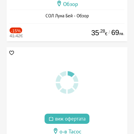
Обзор
СОЛ Луна Бей - Обзор
-15%
.28
69
35
/
лв.
€
41.42€
виж офертата
о-в Тасос