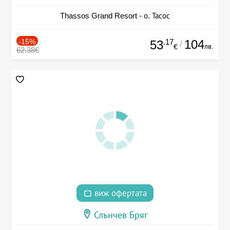
Thassos Grand Resort - о. Тасос
-15%
.17
104
53
/
лв.
€
62.38€
виж офертата
Слънчев Бряг