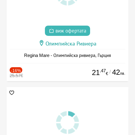
виж офертата
Олимпийска Ривиера
Regina Mare - Олимпийска ривиера, Гърция
-16%
.47
42
21
/
лв.
€
25.57€