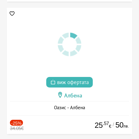
виж офертата
Албена
Оазис - Албена
-25%
.57
50
25
/
лв.
€
34.05€