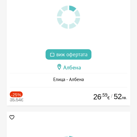
виж офертата
Албена
Елица - Албена
-25%
.59
52
26
/
лв.
€
35.54€