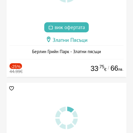
виж офертата
Златни Пясъци
Берлин Грийн Парк - Златни пясъци
-25%
.75
66
33
/
лв.
€
44.99€