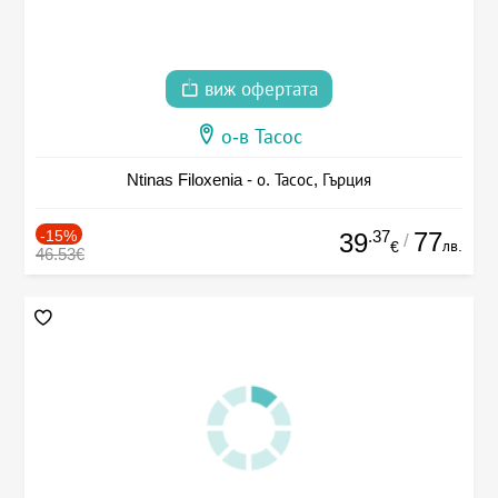
виж офертата
о-в Тасос
Ntinas Filoxenia - о. Тасос, Гърция
-15%
.37
77
39
/
лв.
€
46.53€