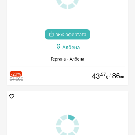
виж офертата
Албена
Гергана - Албена
-20%
.97
86
43
/
лв.
€
54.66€