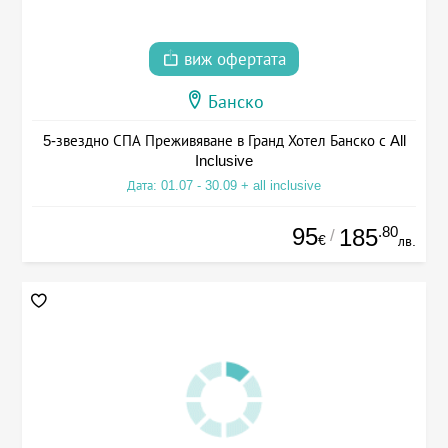
виж офертата
Банско
5-звездно СПА Преживяване в Гранд Хотел Банско с All
Inclusive
Дата: 01.07 - 30.09 + all inclusive
95
.80
185
/
€
лв.