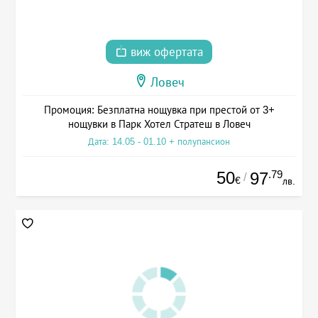
виж офертата
Ловеч
Промоция: Безплатна нощувка при престой от 3+
нощувки в Парк Хотел Стратеш в Ловеч
Дата: 14.05 - 01.10 + полупансион
50
.79
97
/
€
лв.