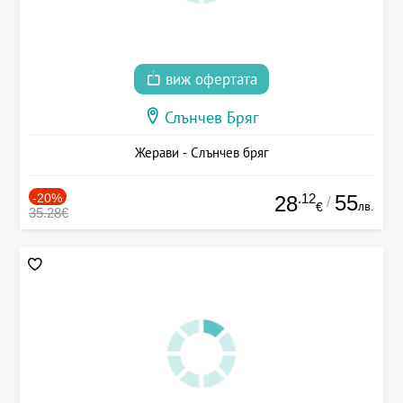
виж офертата
Слънчев Бряг
Жерави - Слънчев бряг
-20%
.12
55
28
/
лв.
€
35.28€