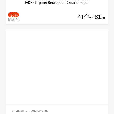
ЕФЕКТ Гранд Виктория - Слънчев бряг
-20%
.42
81
41
/
лв.
€
51.64€
специално предложение