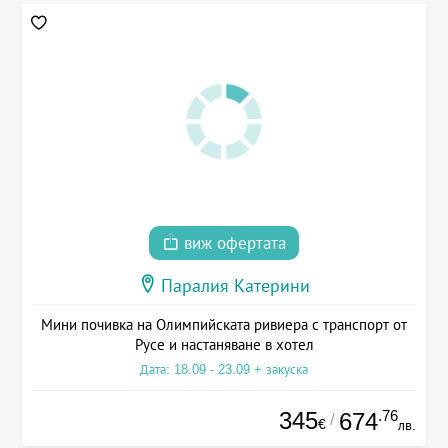
виж офертата
Паралия Катерини
Мини почивка на Олимпийската ривиера с транспорт от
Русе и настаняване в хотел
Дата: 18.09 - 23.09 + закуска
345
.76
674
/
€
лв.