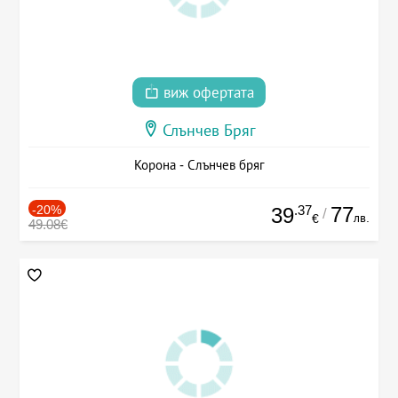
виж офертата
Слънчев Бряг
Корона - Слънчев бряг
-20%
.37
77
39
/
лв.
€
49.08€