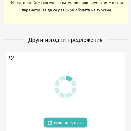
Моля, опитайте търсене по категория или премахнете някои
параметри за да се разшири обхвата на търсене.
Други изгодни предложения
виж офертата