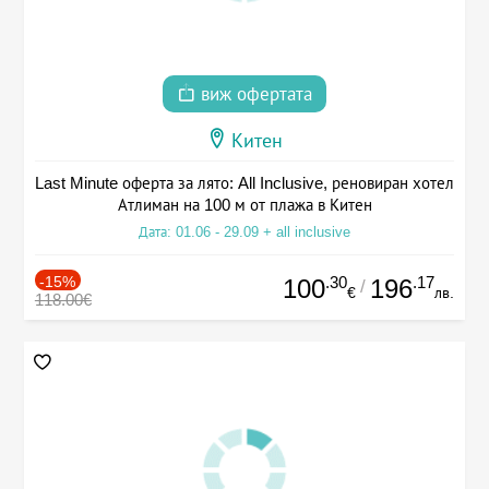
виж офертата
Китен
Last Minute оферта за лято: All Inclusive, реновиран хотел
Атлиман на 100 м от плажа в Китен
Дата: 01.06 - 29.09 + all inclusive
-15%
.30
.17
100
196
/
€
лв.
118.00€