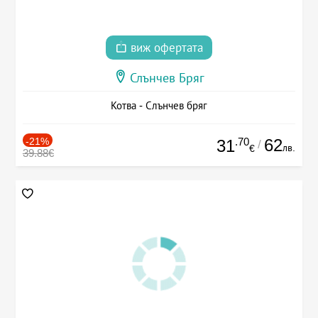
виж офертата
Слънчев Бряг
Котва - Слънчев бряг
-21%
.70
62
31
/
лв.
€
39.88€