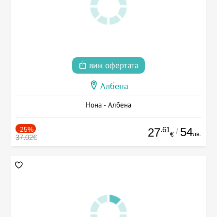
виж офертата
Албена
Нона - Албена
-25%
.61
54
27
/
лв.
€
37.02€