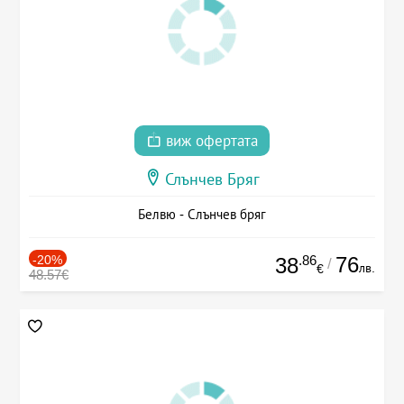
виж офертата
Слънчев Бряг
Белвю - Слънчев бряг
-20%
.86
76
38
/
лв.
€
48.57€