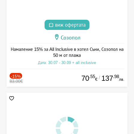
виж офертата
Созопол
Намаление 15% за All Inclusive в хотел Съни, Созопол на
50 м от плажа
Дата: 30.07 - 30.09 + all inclusive
-15%
.55
.98
70
137
/
€
лв.
83.00€