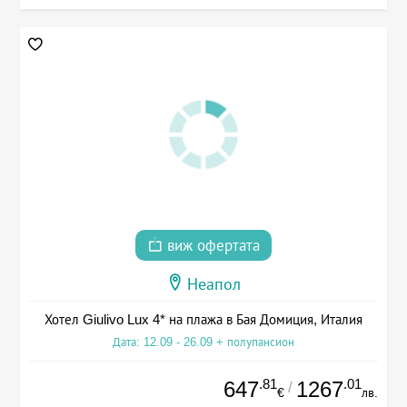
виж офертата
Неапол
Хотел Giulivo Lux 4* на плажа в Бая Домиция, Италия
Дата: 12.09 - 26.09 + полупансион
.81
.01
647
1267
/
€
лв.