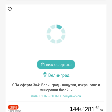
виж офертата
Велинград
СПА оферта 3=4: Велинград - нощувки, изхранване и
минерални басейни
Дата: 01.07 - 30.09 + полупансион
-25%
144
.64
281
/
€
лв.
192.00€