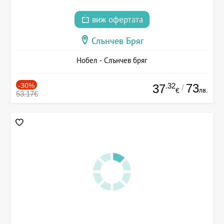
виж офертата
Слънчев Бряг
Нобел - Слънчев бряг
-30%
.32
73
37
/
лв.
€
53.17€