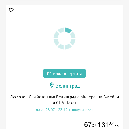
виж офертата
Велинград
Луксозен Спа Хотел във Велинград с Минерални Басейни
и СПА Пакет
Дата: 28.07 - 23.12 + полупансион
67
.04
131
/
€
лв.