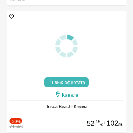
виж офертата
Кавала
Tosca Beach- Кавала
-30%
.15
102
52
/
лв.
€
74.65€