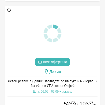
виж офертата
Девин
Летен релакс в Девин: Насладете се на лукс и минерални
басейни в СПА хотел Орфей
Дата: 06.08 - 06.09 + закуска
.70
.07
52
103
/
€
лв.