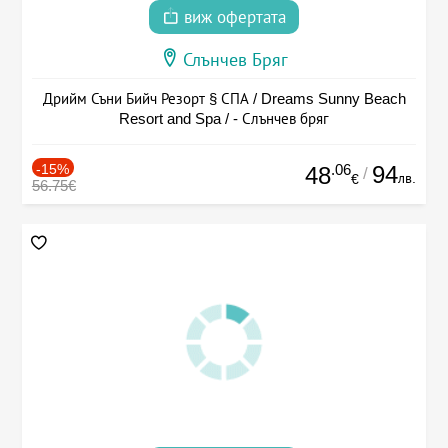
виж офертата
Слънчев Бряг
Дрийм Съни Бийч Резорт § СПА / Dreams Sunny Beach
Resort and Spa / - Слънчев бряг
-15%
.06
94
48
/
лв.
€
56.75€