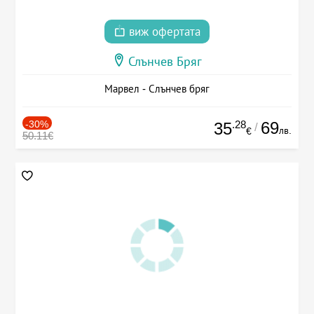
виж офертата
Слънчев Бряг
Марвел - Слънчев бряг
-30%
.28
69
35
/
лв.
€
50.11€