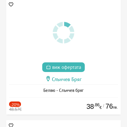
виж офертата
Слънчев Бряг
Белвю - Слънчев бряг
-20%
.86
76
38
/
лв.
€
48.57€