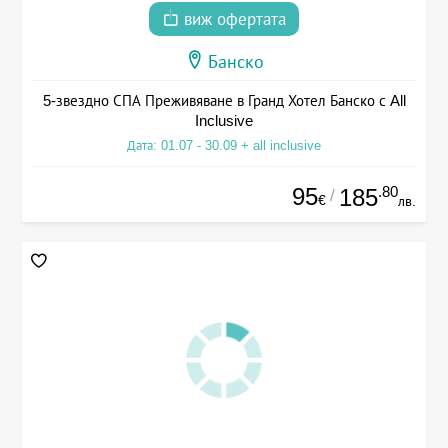
виж офертата
Банско
5-звездно СПА Преживяване в Гранд Хотел Банско с All
Inclusive
Дата: 01.07 - 30.09 + all inclusive
95
.80
185
/
€
лв.