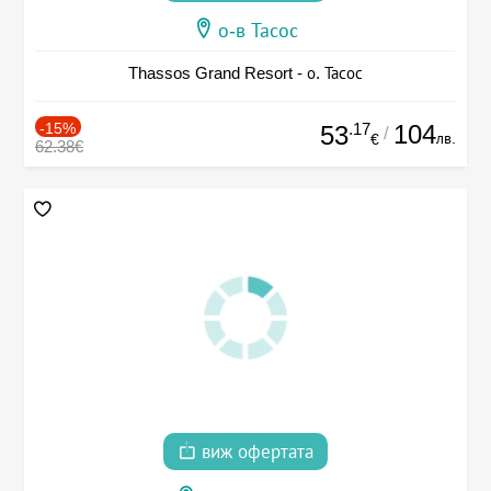
о-в Тасос
Thassos Grand Resort - о. Тасос
-15%
.17
104
53
/
лв.
€
62.38€
виж офертата