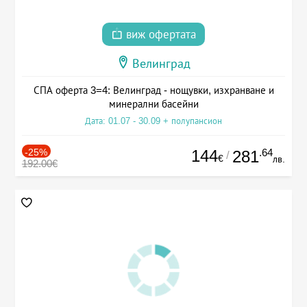
виж офертата
Велинград
СПА оферта 3=4: Велинград - нощувки, изхранване и
минерални басейни
Дата: 01.07 - 30.09 + полупансион
-25%
144
.64
281
/
€
лв.
192.00€