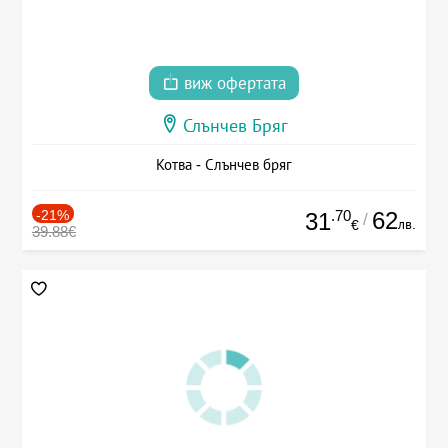
виж офертата
Слънчев Бряг
Котва - Слънчев бряг
-21%
.70
62
31
/
лв.
€
39.88€