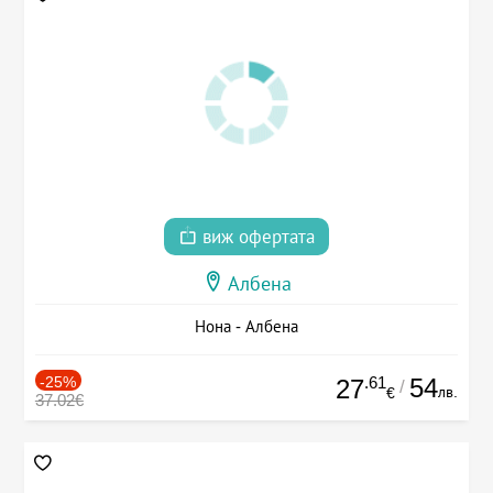
виж офертата
Албена
Нона - Албена
-25%
.61
54
27
/
лв.
€
37.02€