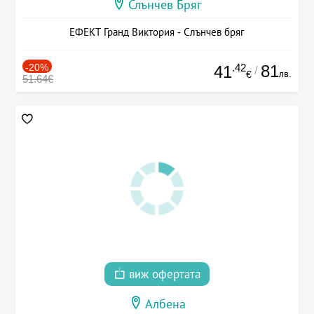
Слънчев Бряг
ЕФЕКТ Гранд Виктория - Слънчев бряг
-20%
.42
81
41
/
лв.
€
51.64€
виж офертата
Албена