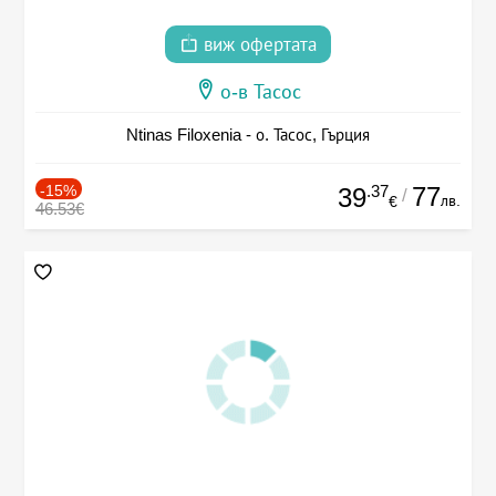
виж офертата
о-в Тасос
Ntinas Filoxenia - о. Тасос, Гърция
-15%
.37
77
39
/
лв.
€
46.53€