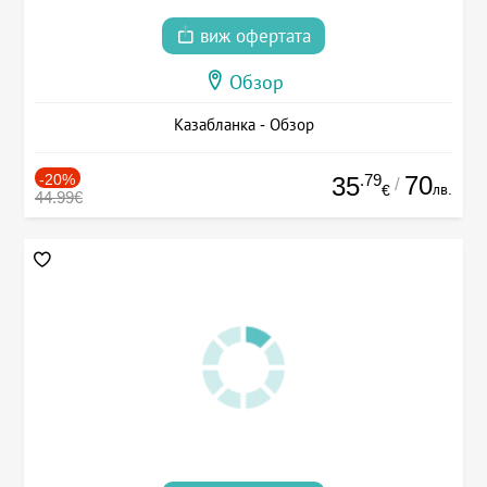
виж офертата
Обзор
Казабланка - Обзор
-20%
.79
70
35
/
лв.
€
44.99€