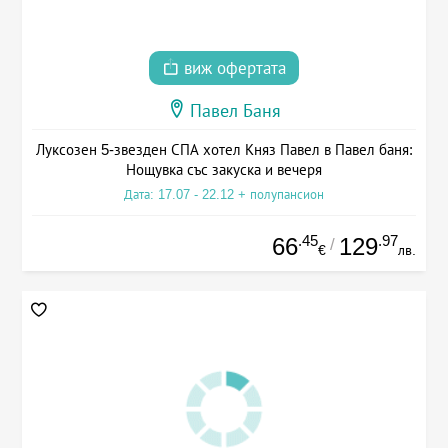
виж офертата
Павел Баня
Луксозен 5-звезден СПА хотел Княз Павел в Павел баня:
Нощувка със закуска и вечеря
Дата: 17.07 - 22.12 + полупансион
.45
.97
66
129
/
€
лв.