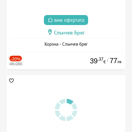
виж офертата
Слънчев Бряг
Корона - Слънчев бряг
-20%
.37
77
39
/
лв.
€
49.08€