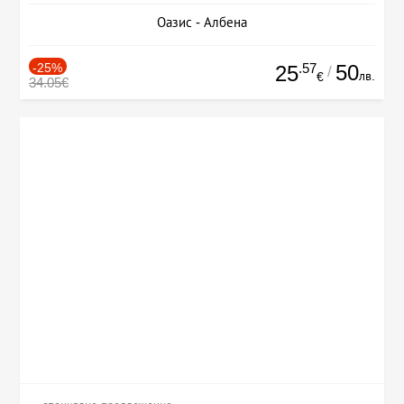
Оазис - Албена
-25%
.57
50
25
/
лв.
€
34.05€