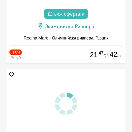
виж офертата
Олимпийска Ривиера
Regina Mare - Олимпийска ривиера, Гърция
-16%
.47
42
21
/
лв.
€
25.57€