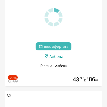
виж офертата
Албена
Гергана - Албена
-20%
.97
86
43
/
лв.
€
54.66€