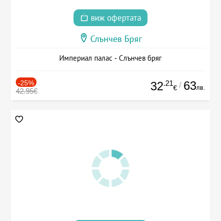
виж офертата
Слънчев Бряг
Империал палас - Слънчев бряг
-25%
.21
63
32
/
лв.
€
42.95€