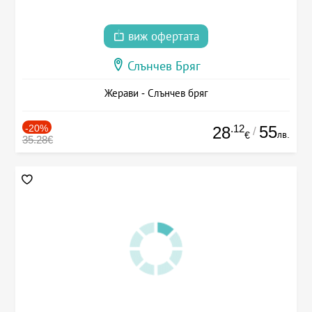
виж офертата
Слънчев Бряг
Жерави - Слънчев бряг
-20%
.12
55
28
/
лв.
€
35.28€