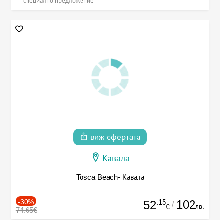
специално предложение
виж офертата
Кавала
Tosca Beach- Кавала
-30%
.15
102
52
/
лв.
€
74.65€