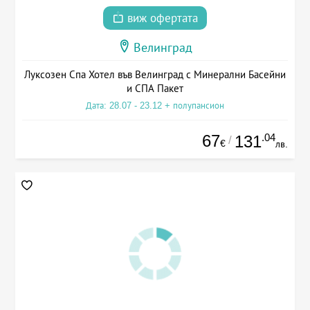
виж офертата
Велинград
Луксозен Спа Хотел във Велинград с Минерални Басейни
и СПА Пакет
Дата: 28.07 - 23.12 + полупансион
67
.04
131
/
€
лв.