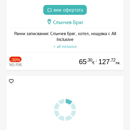
виж офертата
Слънчев Бряг
Ранни записвания: Слънчев бряг, хотел, нощувка с All
Inclusive
+ all inclusive
-30%
.30
.72
65
127
/
€
лв.
92.70€