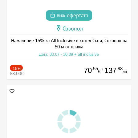
виж офертата
Созопол
Намаление 15% за All Inclusive в хотел Съни, Созопол на
50 м от плажа
Дата: 30.07 - 30.09 + all inclusive
-15%
.55
.98
70
137
/
€
лв.
83.00€