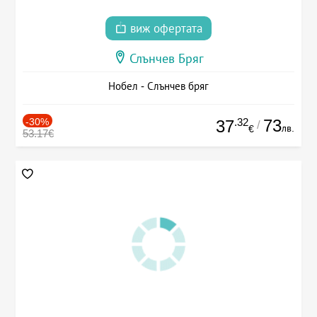
виж офертата
Слънчев Бряг
Нобел - Слънчев бряг
-30%
.32
73
37
/
лв.
€
53.17€