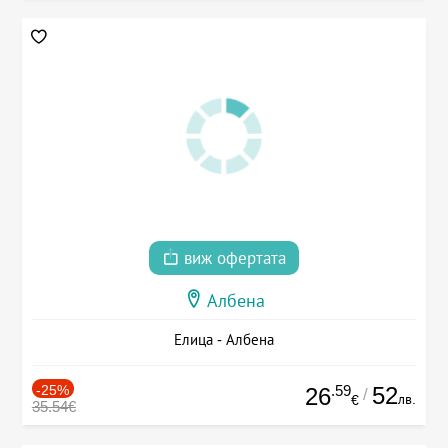
виж офертата
Албена
Елица - Албена
-25%
.59
52
26
/
лв.
€
35.54€