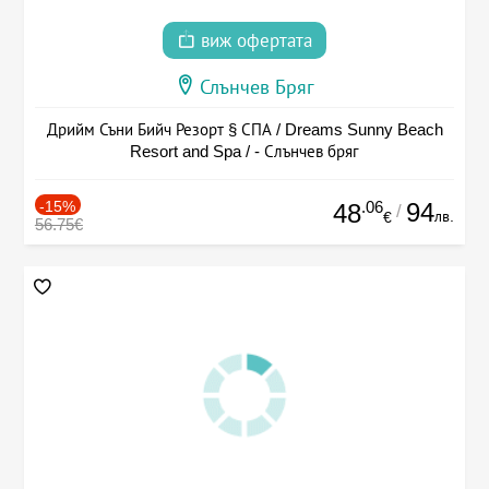
виж офертата
Слънчев Бряг
Дрийм Съни Бийч Резорт § СПА / Dreams Sunny Beach
Resort and Spa / - Слънчев бряг
-15%
.06
94
48
/
лв.
€
56.75€