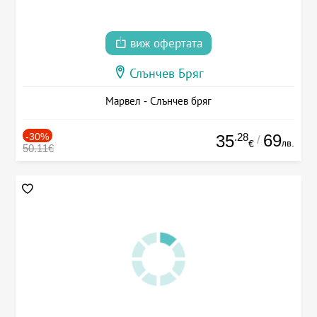
виж офертата
Слънчев Бряг
Марвел - Слънчев бряг
-30%
.28
69
35
/
лв.
€
50.11€