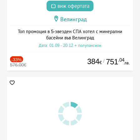
виж офертата
Велинград
Топ промоция в 5-звезден СПА хотел с минерални
басейни във Велинград
Дата: 01.09 - 20.12 + полупансион
-33%
384
.04
751
/
€
лв.
576.00€