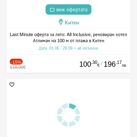
виж офертата
Китен
Last Minute оферта за лято: All Inclusive, реновиран хотел
Атлиман на 100 м от плажа в Китен
Дата: 01.06 - 29.09 + all inclusive
-15%
.30
.17
100
196
/
€
лв.
118.00€