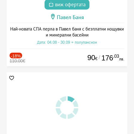
виж офертата
Павел Баня
Най-новата СПА перла в Павел баня с безплатни нощувки
и минерални басейни
Дата: 04.08 - 30.09 + полупансион
-18%
90
.03
176
/
€
лв.
110.00€