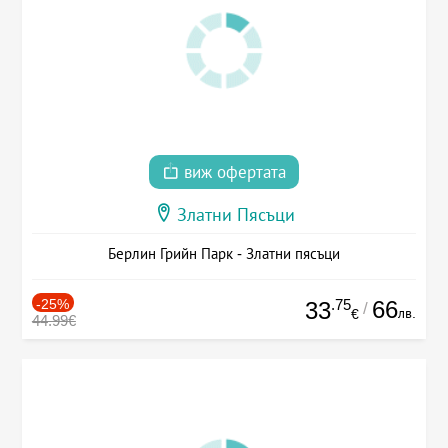
виж офертата
Златни Пясъци
Берлин Грийн Парк - Златни пясъци
-25%
.75
66
33
/
лв.
€
44.99€