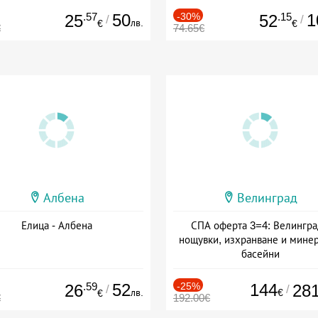
.57
50
-30%
.15
1
25
52
/
/
лв.
€
€
€
74.65€
Албена
Велинград
Елица - Албена
СПА оферта 3=4: Велингра
нощувки, изхранване и мине
басейни
Дата: 01.07 - 30.09 + полупан
.59
52
-25%
144
26
28
/
/
лв.
€
€
€
192.00€