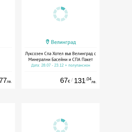
Велинград
Луксозен Спа Хотел във Велинград с
Минерални Басейни и СПА Пакет
Дата: 28.07 - 23.12 + полупансион
77
67
.04
131
/
лв.
€
лв.