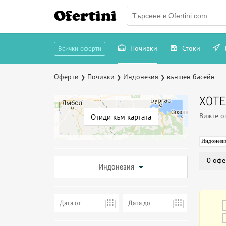
Ofertini
Почивки
Стоки
Всички оферти
Оферти
Почивки
Индонезия
външен басейн
❯
❯
❯
ХОТЕ
Вижте 
Отиди към картата
Индонези
0 офе
Индонезия