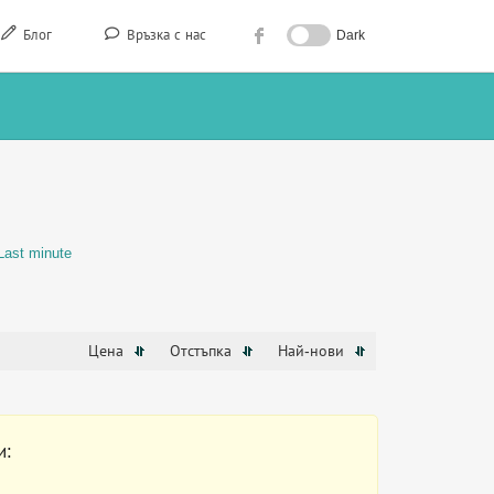
Блог
Връзка с нас
Dark
Last minute
Цена
Отстъпка
Най-нови
и: