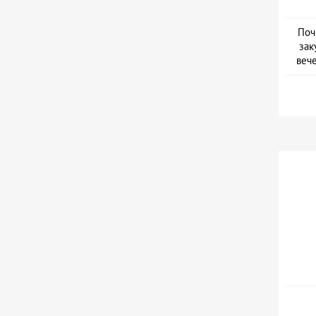
Поч
зак
веч
Дат