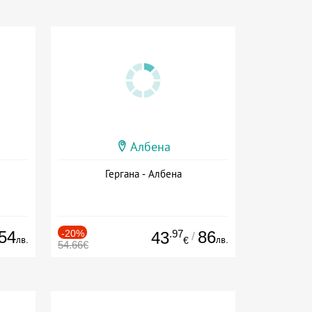
Албена
Гергана - Албена
54
-20%
.97
86
43
/
лв.
лв.
€
54.66€