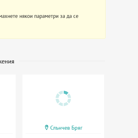
махнете някои параметри за да се
жения
Слънчев Бряг