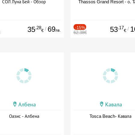
СОЛ Луна Бей - Обзор
Thassos Grand Resort - о. Т
.28
69
-15%
.17
1
35
53
/
/
лв.
€
€
€
62.38€
Албена
Кавала
Оазис - Албена
Tosca Beach- Кавала