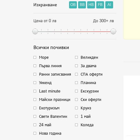
Изхранване
OB
BB
HB
FB
AI
Цена от 0 лв
До 300+ лв
Всички почивки
Море
Великден
Първа линия
За двама
Ранни записвания
СПА оферти
Уикенд
Планина
Last minute
Екскурзии
Майски празници
Ски оферти
Екотуризъм
Круиз
Свети Валентин
1 май
24 май
Коледа
Нова година