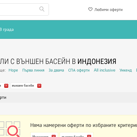
Любими оферти
В града
ЛИ С ВЪНШЕН БАСЕЙН В
ИНДОНЕЗИЯ
още:
Море
Първа линия
За двама
СПА оферти
All inclusive
Уикенд
я
външен басейн
рти
Няма намерени оферти по избраните критери
Индонезия
външен басейн