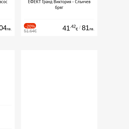
асос
ЕФЕКТ Гранд Виктория - Слънчев
бряг
04
-20%
.42
81
41
/
лв.
лв.
€
51.64€