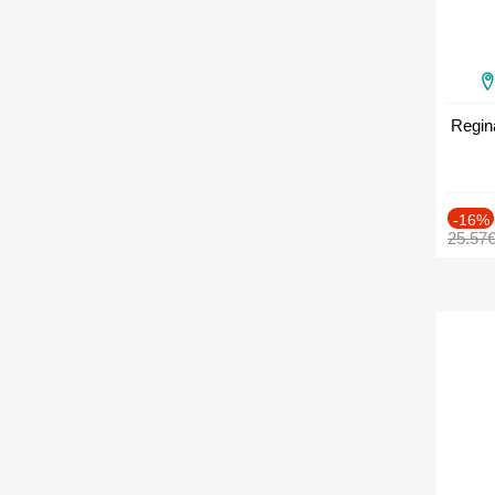
Regin
-16%
25.57