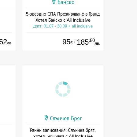
Банско
5-звездно СПА Преживяване в Гранд
Хотел Банско с All Inclusive
Дата: 01.07 - 30.09 + all inclusive
62
95
.80
185
/
лв.
€
лв.
Слънчев Бряг
Ранни записвания: Слънчев бряг,
хотел, нощувка с All Inclusive