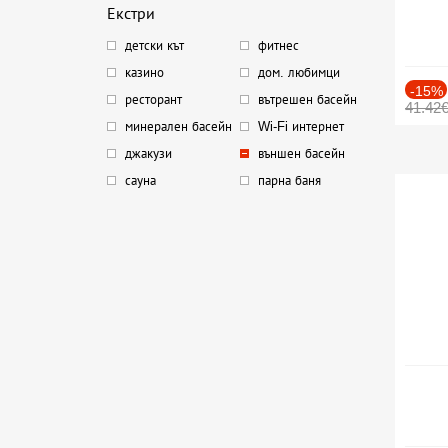
Екстри
детски кът
фитнес
казино
дом. любимци
-15%
ресторант
вътрешен басейн
41.42
минерален басейн
Wi-Fi интернет
джакузи
външен басейн
сауна
парна баня