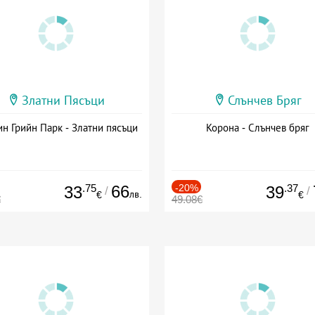
Златни Пясъци
Слънчев Бряг
н Грийн Парк - Златни пясъци
Корона - Слънчев бряг
.75
66
-20%
.37
33
39
/
/
лв.
€
€
€
49.08€