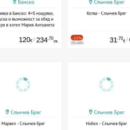
Банско
Слънчев Бряг
ивка в Банско: 4=5 нощувки,
Котва - Слънчев бряг
уска и възможност за обяд и
еря в хотел Мария Антоанета
а: 16.07 - 07.09 + полупансион
120
.70
-21%
.70
234
31
/
/
€
лв.
€
39.88€
Слънчев Бряг
Слънчев Бряг
Марвел - Слънчев бряг
Нобел - Слънчев бряг