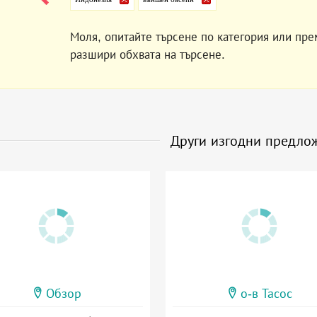
Моля, опитайте търсене по категория или пре
разшири обхвата на търсене.
Други изгодни предло
Обзор
о-в Тасос