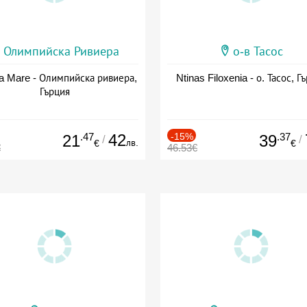
Олимпийска Ривиера
о-в Тасос
a Mare - Олимпийска ривиера,
Ntinas Filoxenia - о. Тасос, Г
Гърция
.47
42
-15%
.37
21
39
/
/
лв.
€
€
€
46.53€