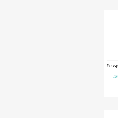
Екскур
Дат