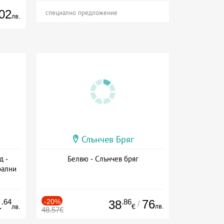
02
специално предложение
лв.
Слънчев Бряг
д -
Белвю - Слънчев бряг
рални
сион
.64
-20%
.86
76
1
38
/
лв.
лв.
€
48.57€