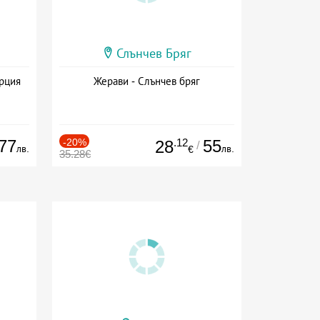
Слънчев Бряг
ърция
Жерави - Слънчев бряг
77
-20%
.12
55
28
/
лв.
лв.
€
35.28€