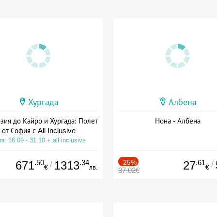
Хургада
Албена
зия до Кайро и Хургада: Полет
Нона - Албена
от София с All Inclusive
а: 16.09 - 31.10 + all inclusive
.50
.34
-25%
.61
671
1313
27
/
/
€
лв.
€
37.02€