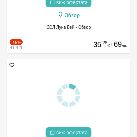
виж офертата
Обзор
СОЛ Луна Бей - Обзор
-15%
.28
69
35
/
лв.
€
41.42€
виж офертата