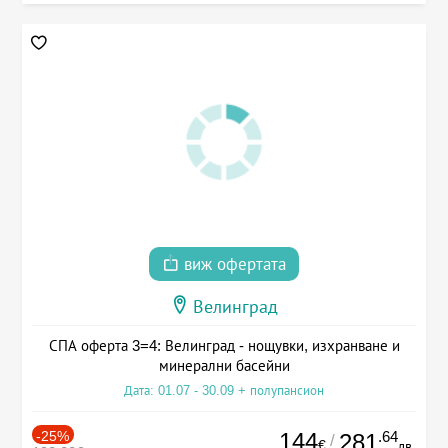
виж офертата
Велинград
СПА оферта 3=4: Велинград - нощувки, изхранване и
минерални басейни
Дата: 01.07 - 30.09 + полупансион
-25%
144
.64
281
/
€
лв.