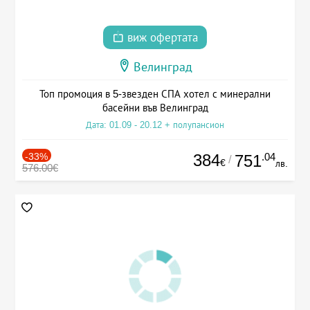
виж офертата
Велинград
Топ промоция в 5-звезден СПА хотел с минерални
басейни във Велинград
Дата: 01.09 - 20.12 + полупансион
-33%
384
.04
751
/
€
лв.
576.00€