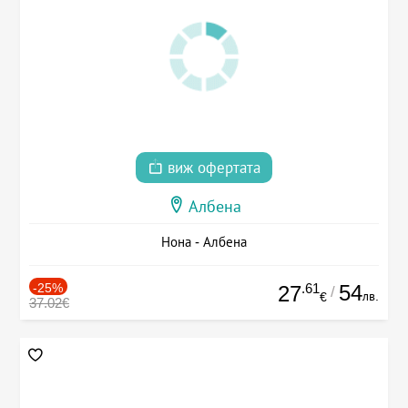
виж офертата
Албена
Нона - Албена
-25%
.61
54
27
/
лв.
€
37.02€