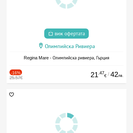
виж офертата
Олимпийска Ривиера
Regina Mare - Олимпийска ривиера, Гърция
-16%
.47
42
21
/
лв.
€
25.57€