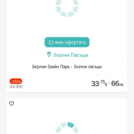
виж офертата
Златни Пясъци
Берлин Грийн Парк - Златни пясъци
-25%
.75
66
33
/
лв.
€
44.99€