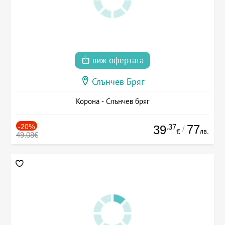
виж офертата
Слънчев Бряг
Корона - Слънчев бряг
-20%
.37
77
39
/
лв.
€
49.08€