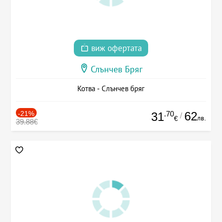
виж офертата
Слънчев Бряг
Котва - Слънчев бряг
-21%
.70
62
31
/
лв.
€
39.88€