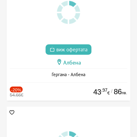
виж офертата
Албена
Гергана - Албена
-20%
.97
86
43
/
лв.
€
54.66€