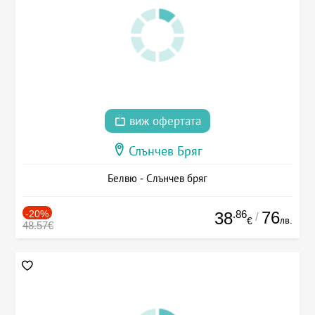
виж офертата
Слънчев Бряг
Белвю - Слънчев бряг
-20%
.86
76
38
/
лв.
€
48.57€