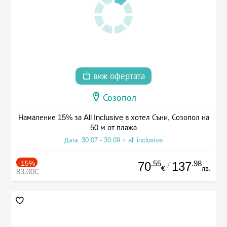
виж офертата
Созопол
Намаление 15% за All Inclusive в хотел Съни, Созопол на
50 м от плажа
Дата: 30.07 - 30.09 + all inclusive
-15%
.55
.98
70
137
/
€
лв.
83.00€