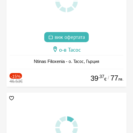
виж офертата
о-в Тасос
Ntinas Filoxenia - о. Тасос, Гърция
-15%
.37
77
39
/
лв.
€
46.53€