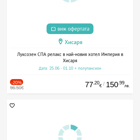
виж офертата
Хисаря
Луксозен СПА релакс в най-новия хотел Империя в
Хисаря
Дата: 25.06 - 01.10 + полупансион
-20%
.20
.99
77
150
/
€
лв.
96.50€