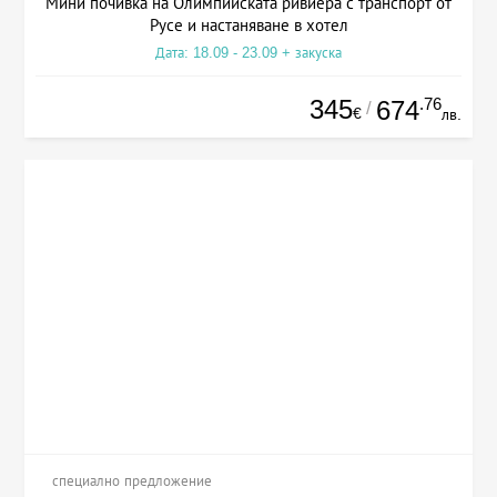
Мини почивка на Олимпийската ривиера с транспорт от
Русе и настаняване в хотел
Дата: 18.09 - 23.09 + закуска
345
.76
674
/
€
лв.
специално предложение