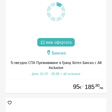
виж офертата
Банско
5-звездно СПА Преживяване в Гранд Хотел Банско с All
Inclusive
Дата: 01.07 - 30.09 + all inclusive
95
.80
185
/
€
лв.