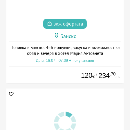
виж офертата
Банско
Почивка в Банско: 4=5 нощувки, закуска и възможност за
обяд и вечеря в хотел Мария Антоанета
Дата: 16.07 - 07.09 + полупансион
120
.70
234
/
€
лв.