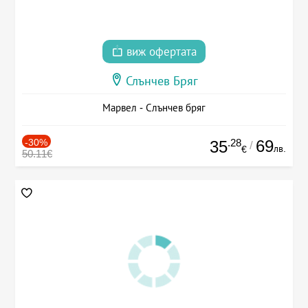
виж офертата
Слънчев Бряг
Марвел - Слънчев бряг
-30%
.28
69
35
/
лв.
€
50.11€