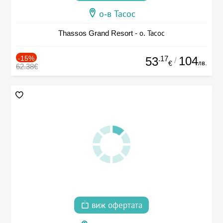
о-в Тасос
Thassos Grand Resort - о. Тасос
-15%
.17
104
53
/
лв.
€
62.38€
виж офертата