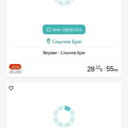
виж офертата
Слънчев Бряг
Жерави - Слънчев бряг
-20%
.12
55
28
/
лв.
€
35.28€