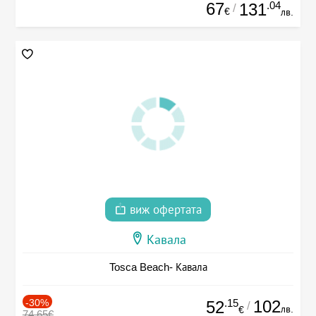
67
.04
131
/
€
лв.
виж офертата
Кавала
Tosca Beach- Кавала
-30%
.15
102
52
/
лв.
€
74.65€