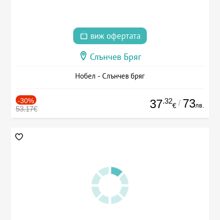
виж офертата
Слънчев Бряг
Нобел - Слънчев бряг
-30%
.32
73
37
/
лв.
€
53.17€