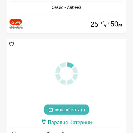
Оазис - Албена
-25%
.57
50
25
/
лв.
€
34.05€
виж офертата
Паралия Катерини