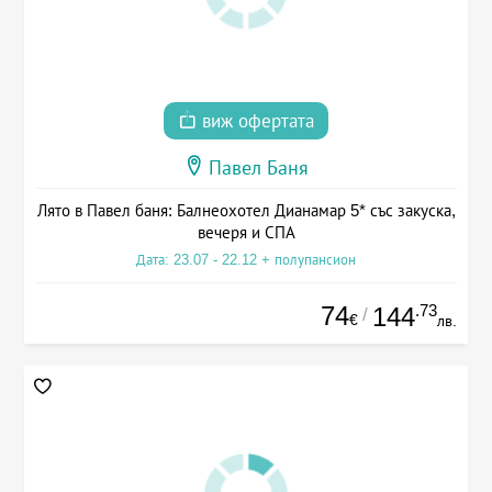
виж офертата
Павел Баня
Лято в Павел баня: Балнеохотел Дианамар 5* със закуска,
вечеря и СПА
Дата: 23.07 - 22.12 + полупансион
74
.73
144
/
€
лв.