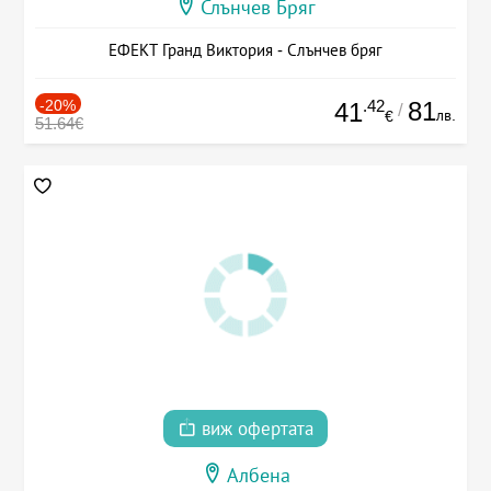
Слънчев Бряг
ЕФЕКТ Гранд Виктория - Слънчев бряг
-20%
.42
81
41
/
лв.
€
51.64€
виж офертата
Албена