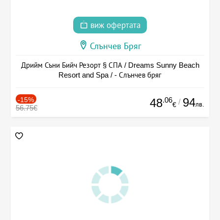
виж офертата
Слънчев Бряг
Дрийм Съни Бийч Резорт § СПА / Dreams Sunny Beach
Resort and Spa / - Слънчев бряг
-15%
.06
94
48
/
лв.
€
56.75€