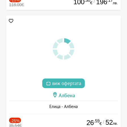
.30
.17
100
196
/
€
лв.
118.00€
виж офертата
Албена
Елица - Албена
-25%
.59
52
26
/
лв.
€
35.54€