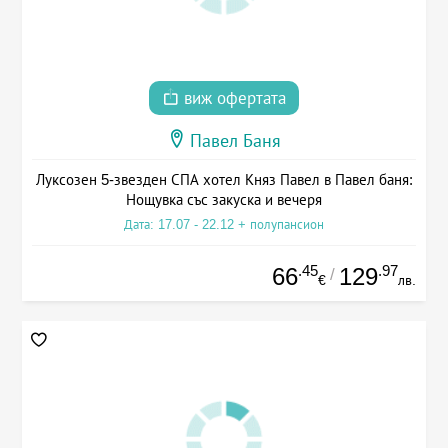
виж офертата
Павел Баня
Луксозен 5-звезден СПА хотел Княз Павел в Павел баня:
Нощувка със закуска и вечеря
Дата: 17.07 - 22.12 + полупансион
.45
.97
66
129
/
€
лв.