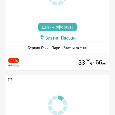
виж офертата
Златни Пясъци
Берлин Грийн Парк - Златни пясъци
-25%
.75
66
33
/
лв.
€
44.99€