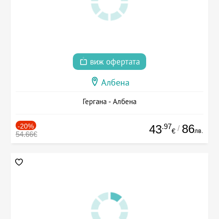
виж офертата
Албена
Гергана - Албена
-20%
.97
86
43
/
лв.
€
54.66€