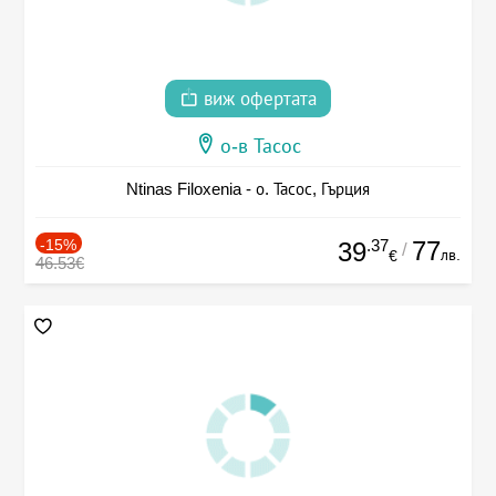
виж офертата
о-в Тасос
Ntinas Filoxenia - о. Тасос, Гърция
-15%
.37
77
39
/
лв.
€
46.53€