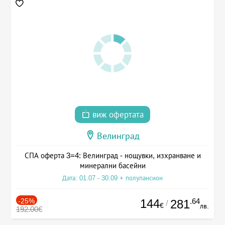
виж офертата
Велинград
СПА оферта 3=4: Велинград - нощувки, изхранване и
минерални басейни
Дата: 01.07 - 30.09 + полупансион
-25%
144
.64
281
/
€
лв.
192.00€