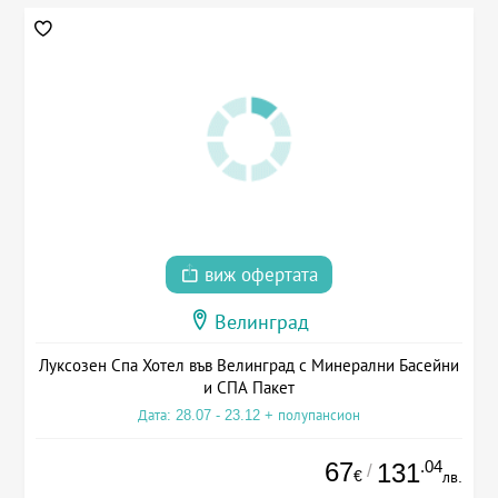
виж офертата
Велинград
Луксозен Спа Хотел във Велинград с Минерални Басейни
и СПА Пакет
Дата: 28.07 - 23.12 + полупансион
67
.04
131
/
€
лв.