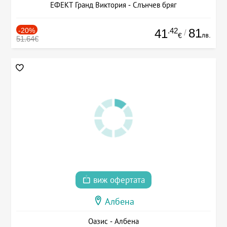
ЕФЕКТ Гранд Виктория - Слънчев бряг
-20%
.42
81
41
/
лв.
€
51.64€
виж офертата
Албена
Оазис - Албена