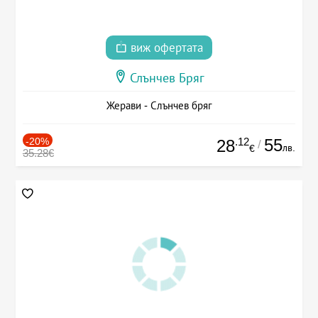
виж офертата
Слънчев Бряг
Жерави - Слънчев бряг
-20%
.12
55
28
/
лв.
€
35.28€