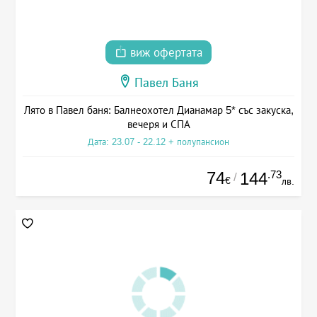
виж офертата
Павел Баня
Лято в Павел баня: Балнеохотел Дианамар 5* със закуска,
вечеря и СПА
Дата: 23.07 - 22.12 + полупансион
74
.73
144
/
€
лв.