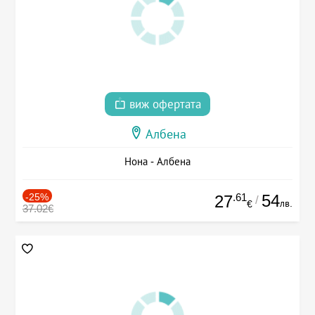
виж офертата
Албена
Нона - Албена
-25%
.61
54
27
/
лв.
€
37.02€