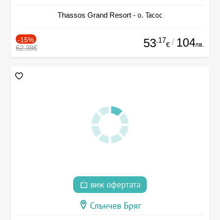
Thassos Grand Resort - о. Тасос
-15%
.17
104
53
/
лв.
€
62.38€
виж офертата
Слънчев Бряг