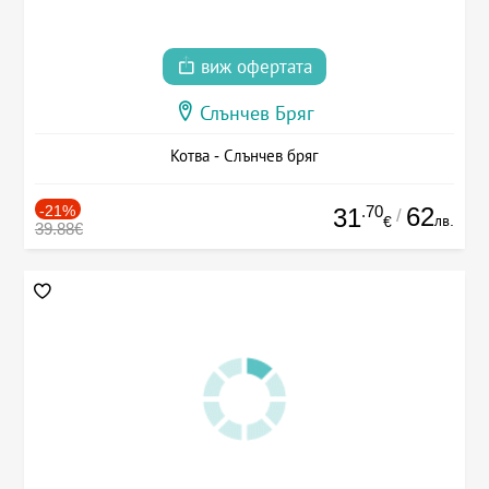
виж офертата
Слънчев Бряг
Котва - Слънчев бряг
-21%
.70
62
31
/
лв.
€
39.88€