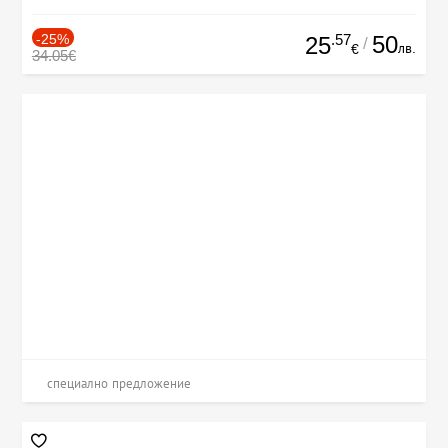
-25%
.57
50
25
/
лв.
€
34.05€
специално предложение