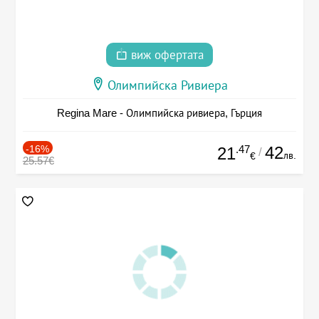
виж офертата
Олимпийска Ривиера
Regina Mare - Олимпийска ривиера, Гърция
-16%
.47
42
21
/
лв.
€
25.57€