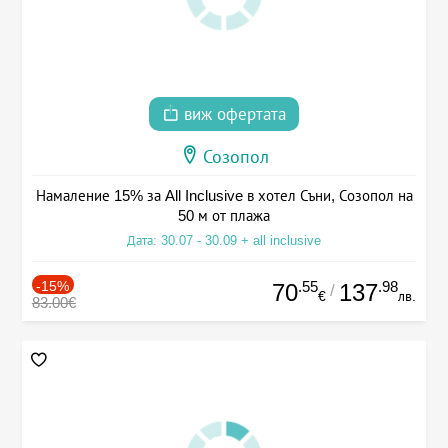
виж офертата
Созопол
Намаление 15% за All Inclusive в хотел Съни, Созопол на
50 м от плажа
Дата: 30.07 - 30.09 + all inclusive
-15%
.55
.98
70
137
/
€
лв.
83.00€