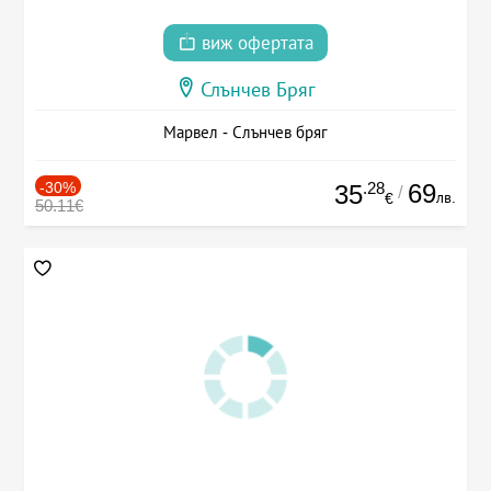
виж офертата
Слънчев Бряг
Марвел - Слънчев бряг
-30%
.28
69
35
/
лв.
€
50.11€