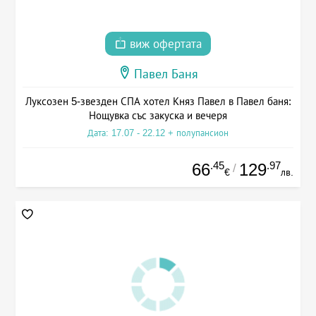
виж офертата
Павел Баня
Луксозен 5-звезден СПА хотел Княз Павел в Павел баня:
Нощувка със закуска и вечеря
Дата: 17.07 - 22.12 + полупансион
.45
.97
66
129
/
€
лв.