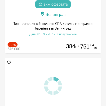
виж офертата
Велинград
Топ промоция в 5-звезден СПА хотел с минерални
басейни във Велинград
Дата: 01.09 - 20.12 + полупансион
-33%
384
.04
751
/
€
лв.
576.00€