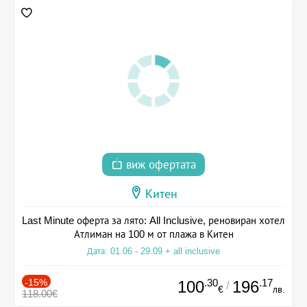
виж офертата
Китен
Last Minute оферта за лято: All Inclusive, реновиран хотел
Атлиман на 100 м от плажа в Китен
Дата: 01.06 - 29.09 + all inclusive
-15%
.30
.17
100
196
/
€
лв.
118.00€