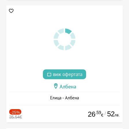
виж офертата
Албена
Елица - Албена
-25%
.59
52
26
/
лв.
€
35.54€