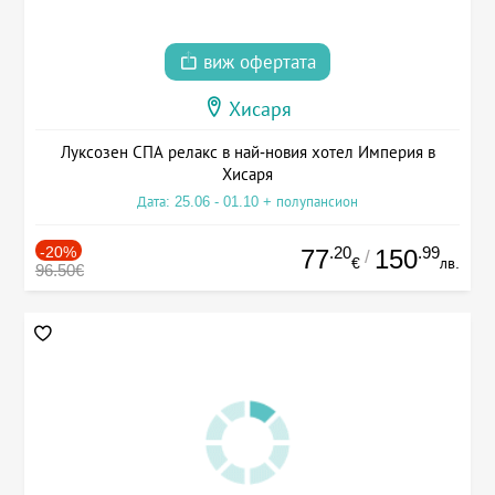
виж офертата
Хисаря
Луксозен СПА релакс в най-новия хотел Империя в
Хисаря
Дата: 25.06 - 01.10 + полупансион
-20%
.20
.99
77
150
/
€
лв.
96.50€