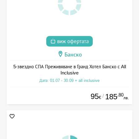
виж офертата
Банско
5-звездно СПА Преживяване в Гранд Хотел Банско с All
Inclusive
Дата: 01.07 - 30.09 + all inclusive
95
.80
185
/
€
лв.