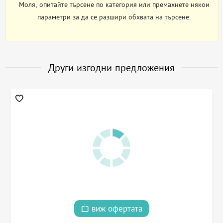
Моля, опитайте търсене по категория или премахнете някои
параметри за да се разшири обхвата на търсене.
Други изгодни предложения
виж офертата