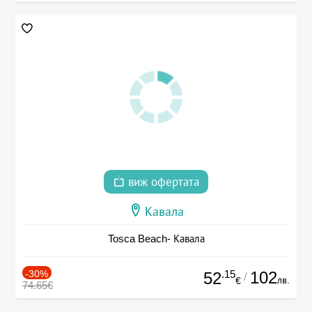
виж офертата
Кавала
Tosca Beach- Кавала
-30%
.15
102
52
/
лв.
€
74.65€