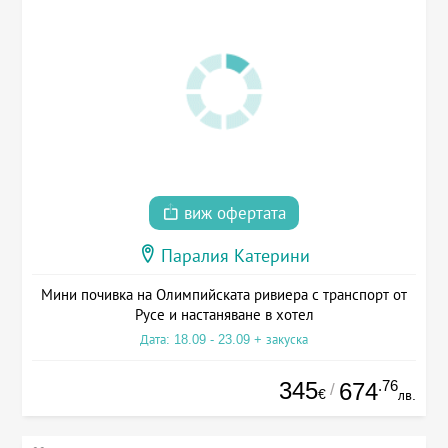
виж офертата
Паралия Катерини
Мини почивка на Олимпийската ривиера с транспорт от
Русе и настаняване в хотел
Дата: 18.09 - 23.09 + закуска
345
.76
674
/
€
лв.