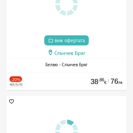
виж офертата
Слънчев Бряг
Белвю - Слънчев бряг
-20%
.86
76
38
/
лв.
€
48.57€