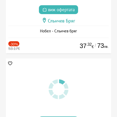
виж офертата
Слънчев Бряг
Нобел - Слънчев бряг
-30%
.32
73
37
/
лв.
€
53.17€