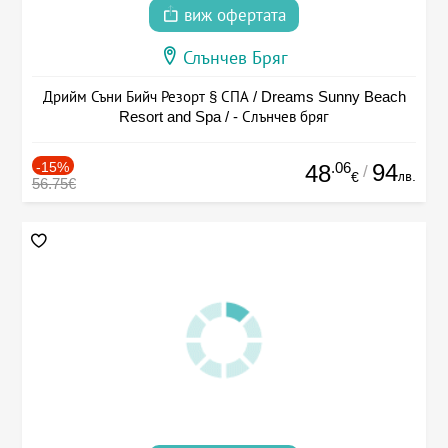
виж офертата
Слънчев Бряг
Дрийм Съни Бийч Резорт § СПА / Dreams Sunny Beach
Resort and Spa / - Слънчев бряг
-15%
.06
94
48
/
лв.
€
56.75€