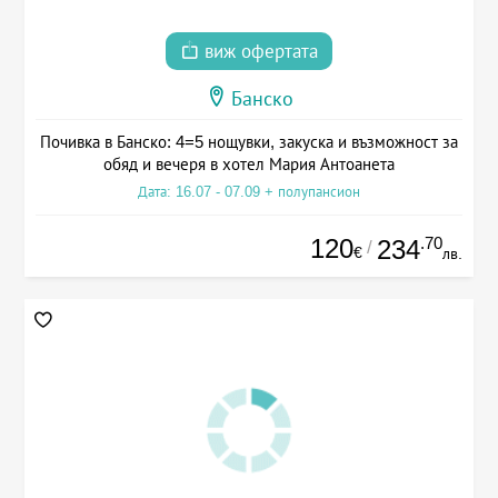
виж офертата
Банско
Почивка в Банско: 4=5 нощувки, закуска и възможност за
обяд и вечеря в хотел Мария Антоанета
Дата: 16.07 - 07.09 + полупансион
120
.70
234
/
€
лв.