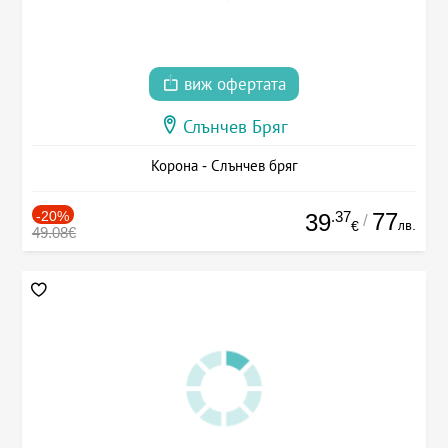
виж офертата
Слънчев Бряг
Корона - Слънчев бряг
-20%
.37
77
39
/
лв.
€
49.08€