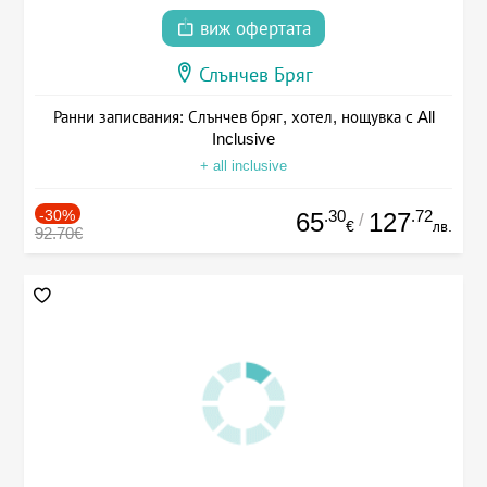
виж офертата
Слънчев Бряг
Ранни записвания: Слънчев бряг, хотел, нощувка с All
Inclusive
+ all inclusive
-30%
.30
.72
65
127
/
€
лв.
92.70€