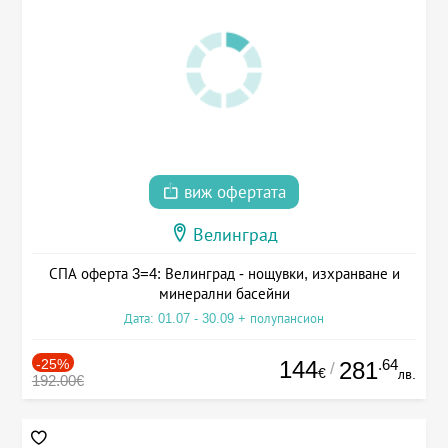
виж офертата
Велинград
СПА оферта 3=4: Велинград - нощувки, изхранване и
минерални басейни
Дата: 01.07 - 30.09 + полупансион
-25%
144
.64
281
/
€
лв.
192.00€