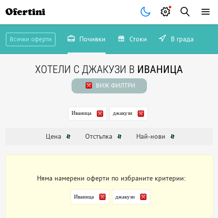
Ofertini
Почивки
Стоки
В града
Всички оферти
ХОТЕЛИ С ДЖАКУЗИ В
ИВАНИЦА
ВИЖ ФИЛТРИ
Иваница
джакузи
Цена
Отстъпка
Най-нови
Няма намерени оферти по избраните критерии:
Иваница
джакузи