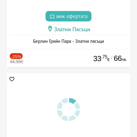
виж офертата
Златни Пясъци
Берлин Грийн Парк - Златни пясъци
-25%
.75
66
33
/
лв.
€
44.99€