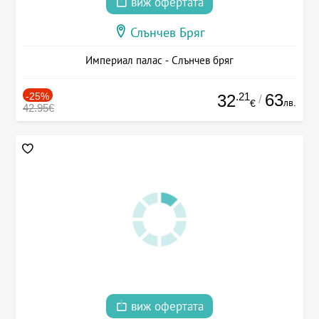
виж офертата
Слънчев Бряг
Империал палас - Слънчев бряг
-25%
.21
63
32
/
лв.
€
42.95€
виж офертата