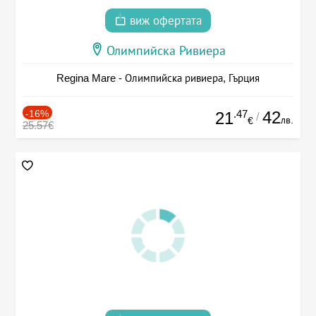
виж офертата
Олимпийска Ривиера
Regina Mare - Олимпийска ривиера, Гърция
-16%
.47
42
21
/
лв.
€
25.57€