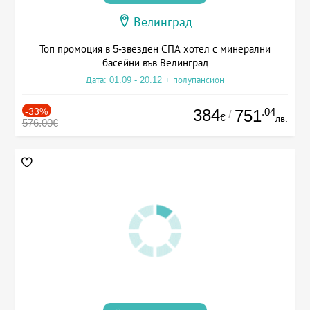
Велинград
Топ промоция в 5-звезден СПА хотел с минерални
басейни във Велинград
Дата: 01.09 - 20.12 + полупансион
-33%
384
.04
751
/
€
лв.
576.00€