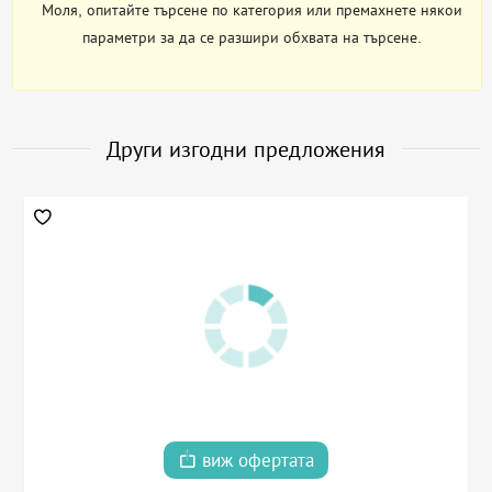
Моля, опитайте търсене по категория или премахнете някои
параметри за да се разшири обхвата на търсене.
Други изгодни предложения
виж офертата