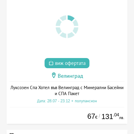
виж офертата
Велинград
Луксозен Спа Хотел във Велинград с Минерални Басейни
и СПА Пакет
Дата: 28.07 - 23.12 + полупансион
67
.04
131
/
€
лв.