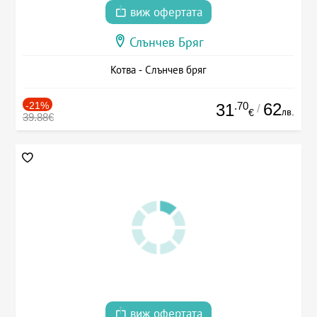
виж офертата
Слънчев Бряг
Котва - Слънчев бряг
-21%
.70
62
31
/
лв.
€
39.88€
виж офертата