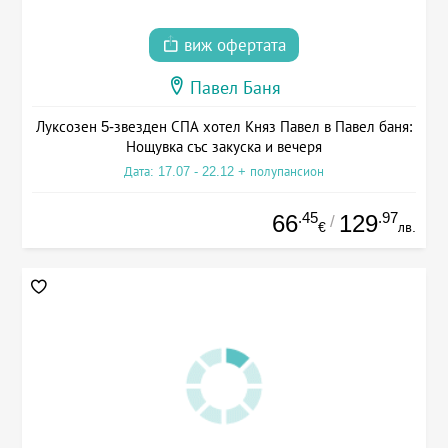
виж офертата
Павел Баня
Луксозен 5-звезден СПА хотел Княз Павел в Павел баня:
Нощувка със закуска и вечеря
Дата: 17.07 - 22.12 + полупансион
.45
.97
66
129
/
€
лв.