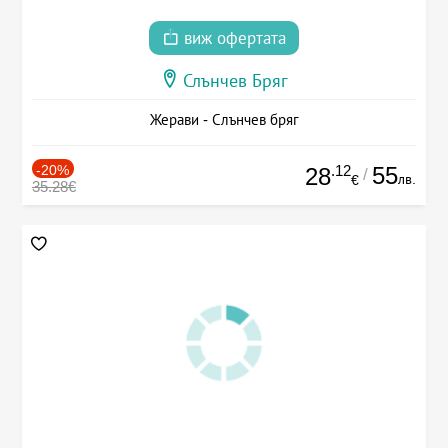
виж офертата
Слънчев Бряг
Жерави - Слънчев бряг
-20%
.12
55
28
/
лв.
€
35.28€