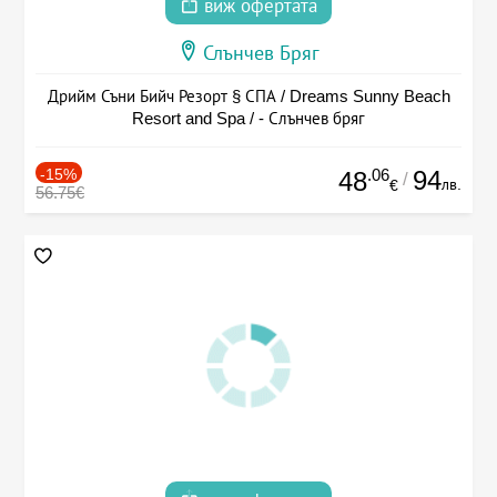
виж офертата
Слънчев Бряг
Дрийм Съни Бийч Резорт § СПА / Dreams Sunny Beach
Resort and Spa / - Слънчев бряг
-15%
.06
94
48
/
лв.
€
56.75€