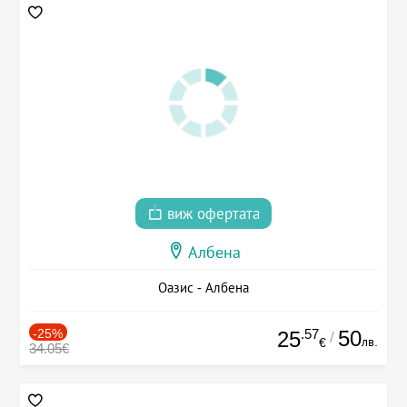
виж офертата
Албена
Оазис - Албена
-25%
.57
50
25
/
лв.
€
34.05€