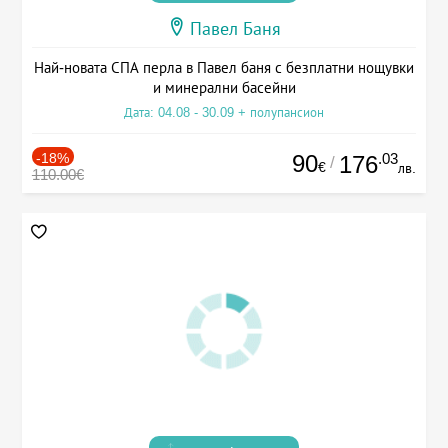
Павел Баня
Най-новата СПА перла в Павел баня с безплатни нощувки
и минерални басейни
Дата: 04.08 - 30.09 + полупансион
-18%
90
.03
176
/
€
лв.
110.00€