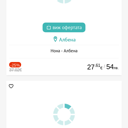
виж офертата
Албена
Нона - Албена
-25%
.61
54
27
/
лв.
€
37.02€