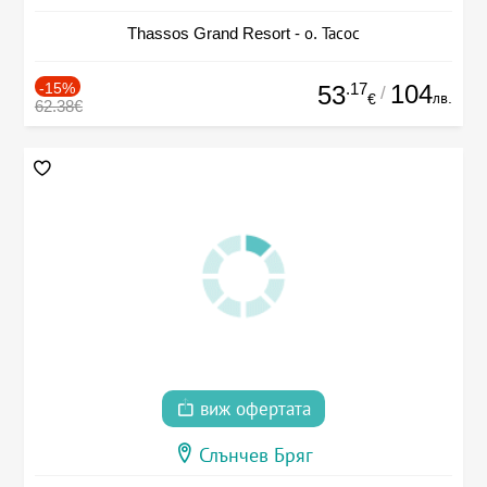
Thassos Grand Resort - о. Тасос
-15%
.17
104
53
/
лв.
€
62.38€
виж офертата
Слънчев Бряг