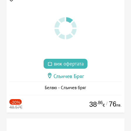
виж офертата
Слънчев Бряг
Белвю - Слънчев бряг
-20%
.86
76
38
/
лв.
€
48.57€