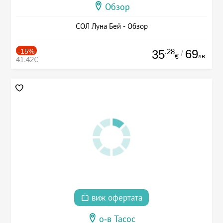
Обзор
СОЛ Луна Бей - Обзор
-15%
.28
69
35
/
лв.
€
41.42€
виж офертата
о-в Тасос