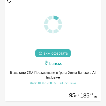
виж офертата
Банско
5-звездно СПА Преживяване в Гранд Хотел Банско с All
Inclusive
Дата: 01.07 - 30.09 + all inclusive
95
.80
185
/
€
лв.