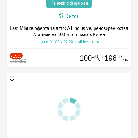
виж офертата
Китен
Last Minute оферта за лято: All Inclusive, реновиран хотел
Атлиман на 100 м от плажа в Китен
Дата: 01.06 - 29.09 + all inclusive
-15%
.30
.17
100
196
/
€
лв.
118.00€