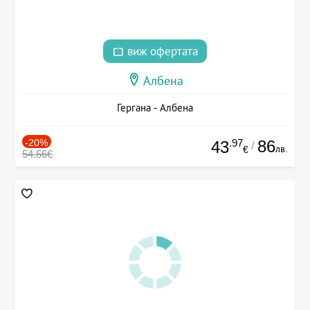
виж офертата
Албена
Гергана - Албена
-20%
.97
86
43
/
лв.
€
54.66€