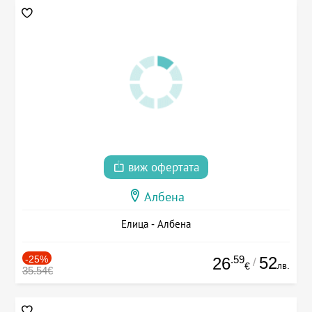
виж офертата
Албена
Елица - Албена
-25%
.59
52
26
/
лв.
€
35.54€