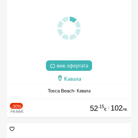
виж офертата
Кавала
Tosca Beach- Кавала
-30%
.15
102
52
/
лв.
€
74.65€