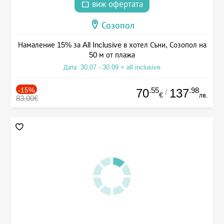
виж офертата
Созопол
Намаление 15% за All Inclusive в хотел Съни, Созопол на
50 м от плажа
Дата: 30.07 - 30.09 + all inclusive
-15%
.55
.98
70
137
/
€
лв.
83.00€