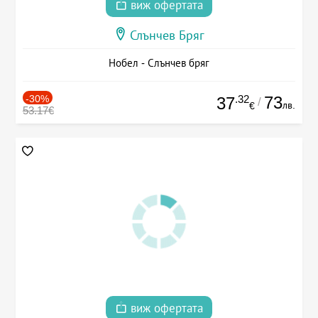
виж офертата
Слънчев Бряг
Нобел - Слънчев бряг
-30%
.32
73
37
/
лв.
€
53.17€
виж офертата