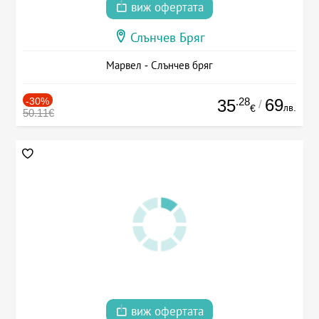
виж офертата
Слънчев Бряг
Марвел - Слънчев бряг
-30%
.28
69
35
/
лв.
€
50.11€
виж офертата