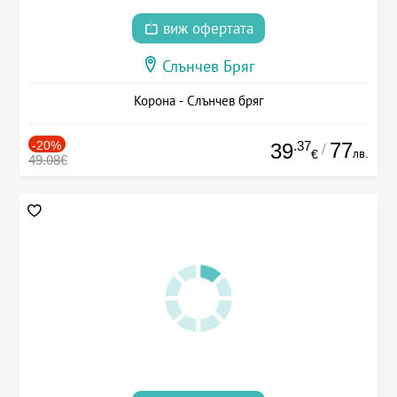
виж офертата
Слънчев Бряг
Корона - Слънчев бряг
-20%
.37
77
39
/
лв.
€
49.08€