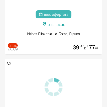
виж офертата
о-в Тасос
Ntinas Filoxenia - о. Тасос, Гърция
-15%
.37
77
39
/
лв.
€
46.53€