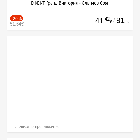
ЕФЕКТ Гранд Виктория - Слънчев бряг
-20%
.42
81
41
/
лв.
€
51.64€
специално предложение