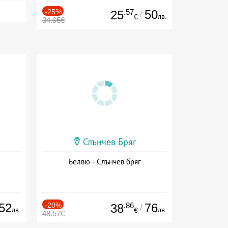
-25%
.57
50
25
/
лв.
€
34.05€
Слънчев Бряг
Белвю - Слънчев бряг
52
-20%
.86
76
38
/
лв.
лв.
€
48.57€