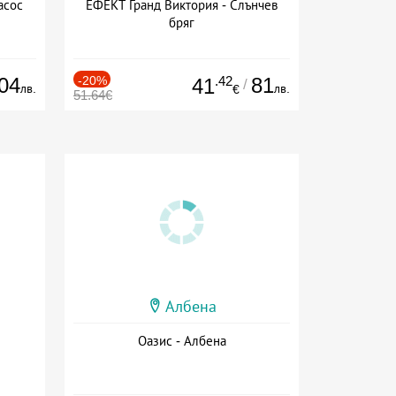
асос
ЕФЕКТ Гранд Виктория - Слънчев
бряг
04
-20%
.42
81
41
/
лв.
лв.
€
51.64€
Албена
Оазис - Албена