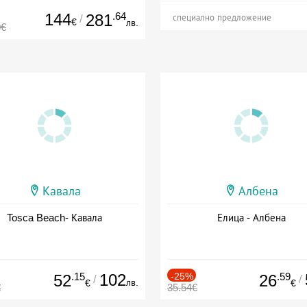
144
.64
281
/
специално предложение
€
лв.
0€
Кавала
Албена
Tosca Beach- Кавала
Елица - Албена
.15
102
-25%
.59
52
26
/
/
лв.
€
€
€
35.54€