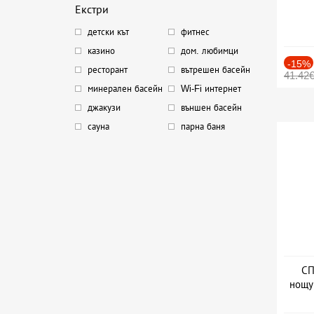
Екстри
детски кът
фитнес
казино
дом. любимци
-15%
ресторант
вътрешен басейн
41.42
минерален басейн
Wi-Fi интернет
джакузи
външен басейн
сауна
парна баня
СП
нощу
Дат