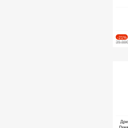
-21%
39.88
Дри
Drea