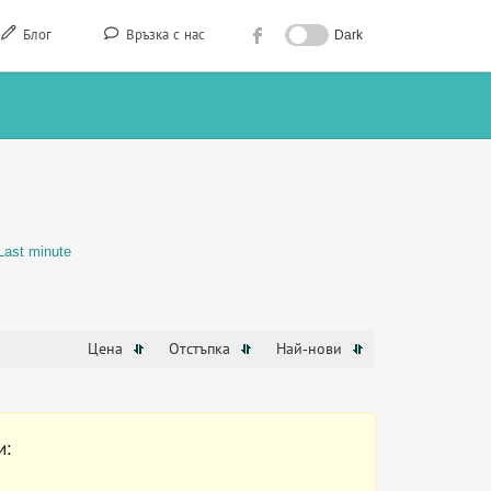
Блог
Връзка с нас
Dark
Last minute
Цена
Отстъпка
Най-нови
и: