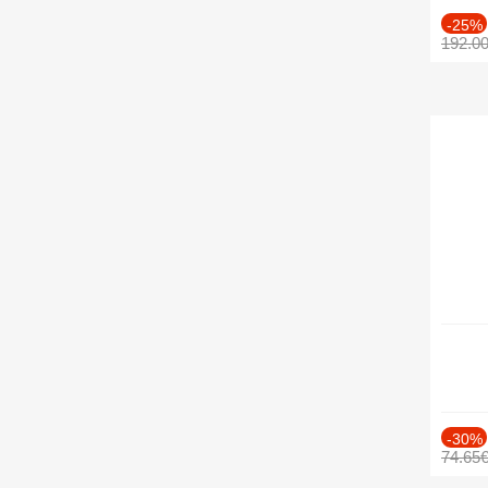
-25%
192.0
-30%
74.65