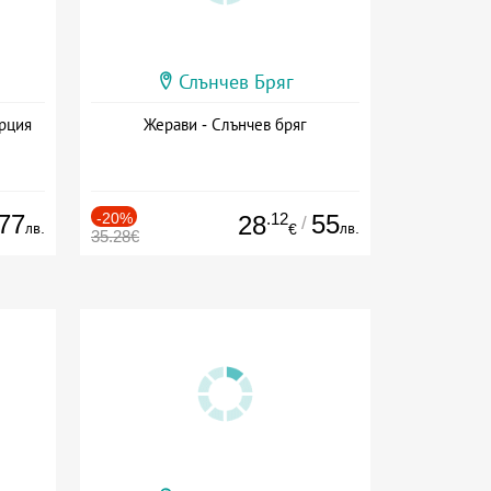
Слънчев Бряг
ърция
Жерави - Слънчев бряг
77
-20%
.12
55
28
/
лв.
лв.
€
35.28€