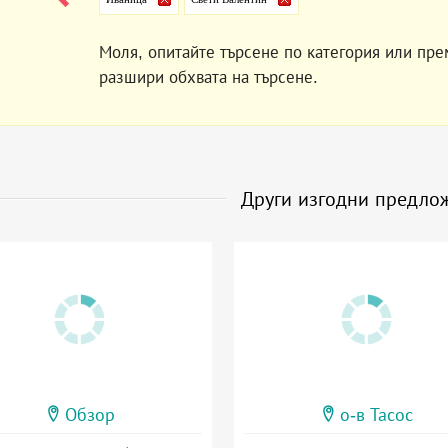
Моля, опитайте търсене по категория или пре
разшири обхвата на търсене.
Други изгодни предло
Обзор
о-в Тасос