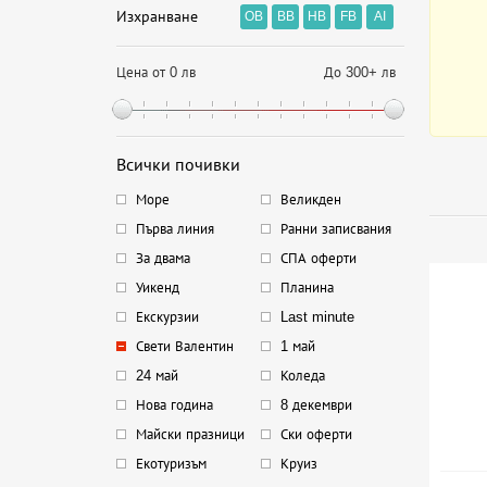
Изхранване
OB
BB
HB
FB
AI
Цена от 0 лв
До 300+ лв
Всички почивки
Море
Великден
Първа линия
Ранни записвания
За двама
СПА оферти
Уикенд
Планина
Екскурзии
Last minute
Свети Валентин
1 май
24 май
Коледа
Нова година
8 декември
Майски празници
Ски оферти
Екотуризъм
Круиз