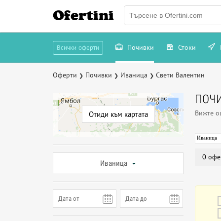
Ofertini
Почивки
Стоки
Всички оферти
Оферти
Почивки
Иваница
Свети Валентин
❯
❯
❯
ПОЧИ
Вижте 
Отиди към картата
Иваница
0 офе
Иваница