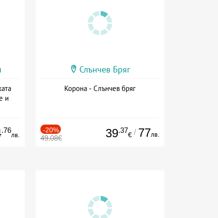
и
Слънчев Бряг
ката
Корона - Слънчев бряг
е и
а
.76
-20%
.37
77
4
39
/
лв.
лв.
€
49.08€