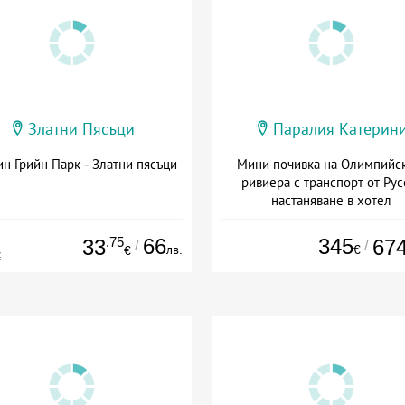
Златни Пясъци
Паралия Катерин
н Грийн Парк - Златни пясъци
Мини почивка на Олимпийс
ривиера с транспорт от Рус
настаняване в хотел
Дата: 18.09 - 23.09 + закуск
.75
66
345
33
67
/
/
лв.
€
€
€