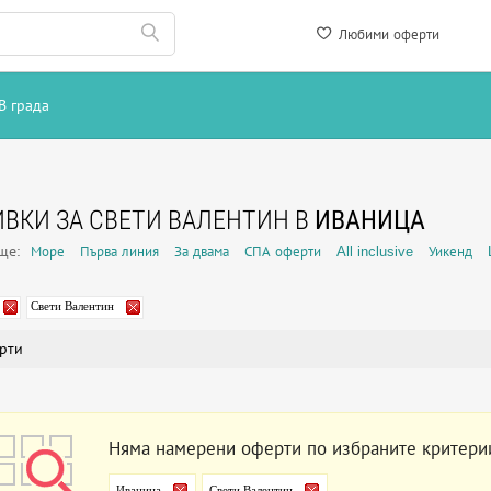
Любими оферти
В града
ВКИ ЗА СВЕТИ ВАЛЕНТИН В
ИВАНИЦА
още:
Море
Първа линия
За двама
СПА оферти
All inclusive
Уикенд
Свети Валентин
рти
Няма намерени оферти по избраните критери
Иваница
Свети Валентин