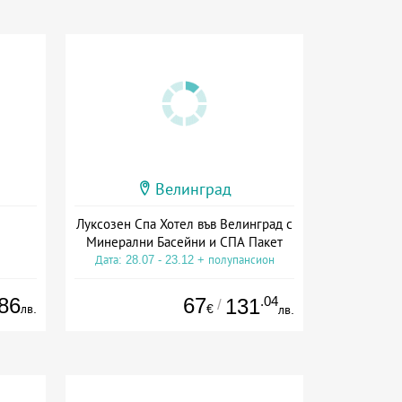
Велинград
Луксозен Спа Хотел във Велинград с
Минерални Басейни и СПА Пакет
Дата: 28.07 - 23.12 + полупансион
86
67
.04
131
/
лв.
€
лв.