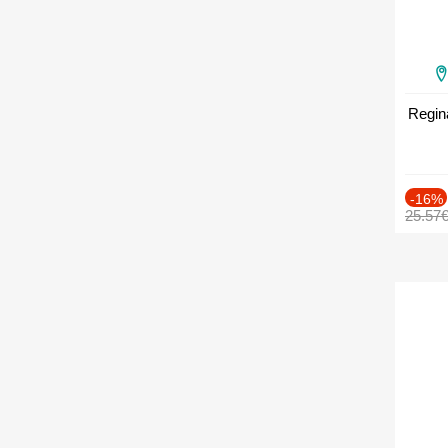
Regin
-16%
25.57