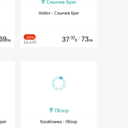
Слънчев Бряг
Нобел - Слънчев бряг
69
-30%
.32
73
37
/
лв.
лв.
€
53.17€
Обзор
бряг
Казабланка - Обзор