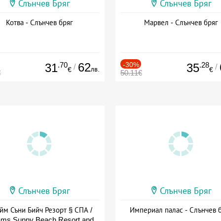
Слънчев Бряг
Слънчев Бряг
Котва - Слънчев бряг
Марвел - Слънчев бряг
.70
62
-30%
.28
31
35
/
/
лв.
€
€
€
50.11€
Слънчев Бряг
Слънчев Бряг
йм Съни Бийч Резорт § СПА /
Империал палас - Слънчев 
ms Sunny Beach Resort and