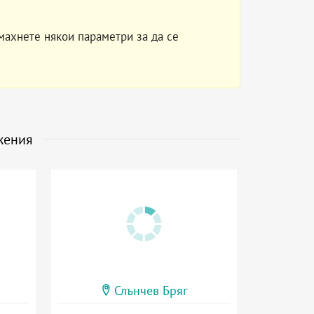
махнете някои параметри за да се
жения
Слънчев Бряг