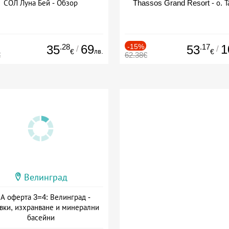
СОЛ Луна Бей - Обзор
Thassos Grand Resort - о. Т
.28
69
-15%
.17
1
35
53
/
/
лв.
€
€
€
62.38€
Велинград
А оферта 3=4: Велинград -
вки, изхранване и минерални
басейни
а: 01.07 - 30.09 + полупансион