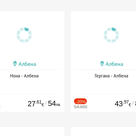
Албена
Албена
Нона - Албена
Гергана - Албена
.61
54
-20%
.97
27
43
/
/
лв.
€
€
€
54.66€