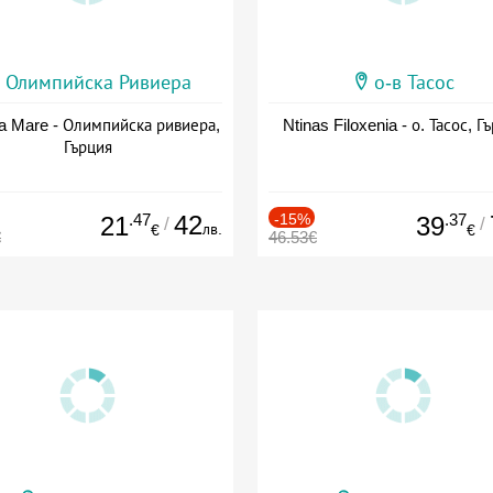
Олимпийска Ривиера
о-в Тасос
a Mare - Олимпийска ривиера,
Ntinas Filoxenia - о. Тасос, Г
Гърция
.47
42
-15%
.37
21
39
/
/
лв.
€
€
€
46.53€