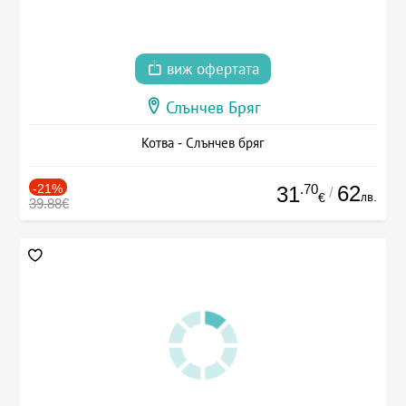
виж офертата
Слънчев Бряг
Котва - Слънчев бряг
-21%
.70
62
31
/
лв.
€
39.88€