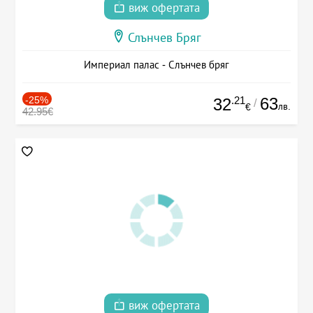
виж офертата
Слънчев Бряг
Империал палас - Слънчев бряг
-25%
.21
63
32
/
лв.
€
42.95€
виж офертата