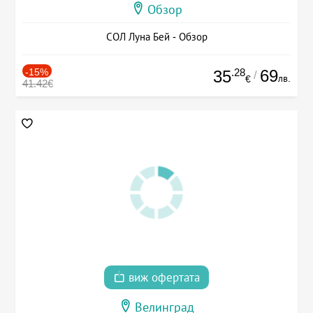
Обзор
СОЛ Луна Бей - Обзор
-15%
.28
69
35
/
лв.
€
41.42€
виж офертата
Велинград