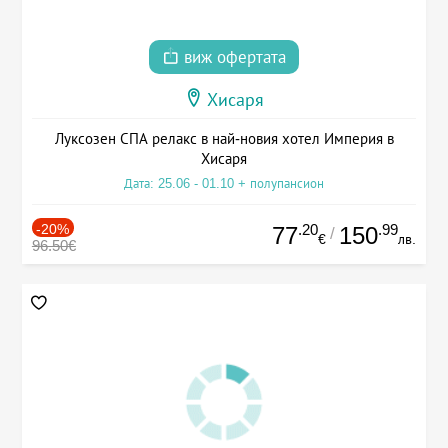
виж офертата
Хисаря
Луксозен СПА релакс в най-новия хотел Империя в
Хисаря
Дата: 25.06 - 01.10 + полупансион
-20%
.20
.99
77
150
/
€
лв.
96.50€