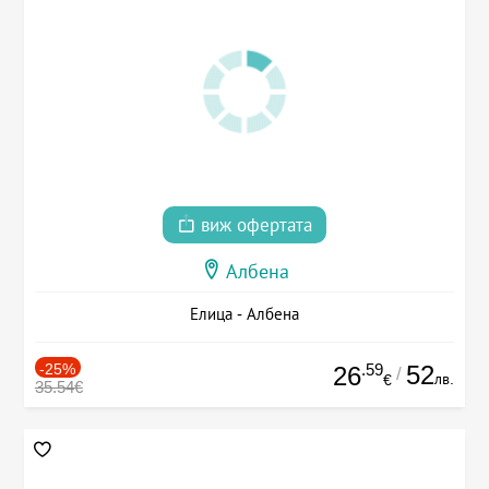
виж офертата
Албена
Елица - Албена
-25%
.59
52
26
/
лв.
€
35.54€