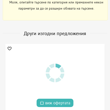
Моля, опитайте търсене по категория или премахнете някои
параметри за да се разшири обхвата на търсене.
Други изгодни предложения
виж офертата