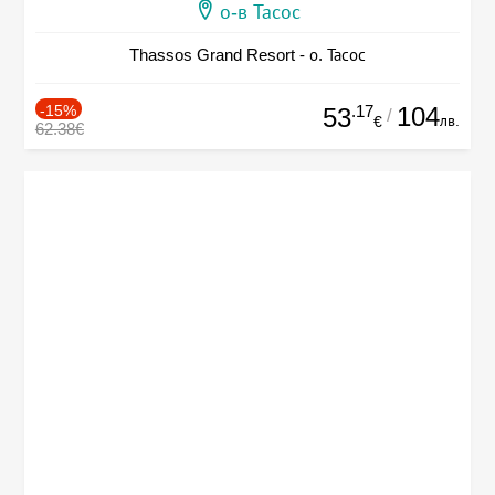
о-в Тасос
Thassos Grand Resort - о. Тасос
-15%
.17
104
53
/
лв.
€
62.38€