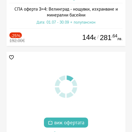
СПА оферта 3=4: Велинград - нощувки, изхранване и
минерални басейни
Дата: 01.07 - 30.09 + полупансион
-25%
144
.64
281
/
€
лв.
192.00€
виж офертата