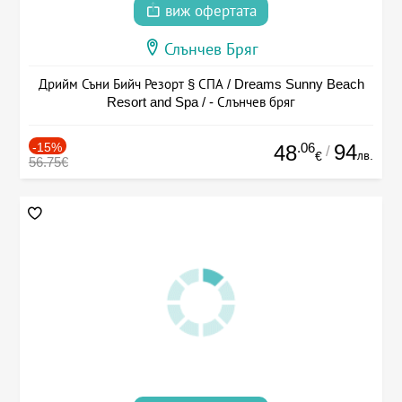
виж офертата
Слънчев Бряг
Дрийм Съни Бийч Резорт § СПА / Dreams Sunny Beach
Resort and Spa / - Слънчев бряг
-15%
.06
94
48
/
лв.
€
56.75€