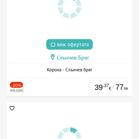
виж офертата
Слънчев Бряг
Корона - Слънчев бряг
-20%
.37
77
39
/
лв.
€
49.08€