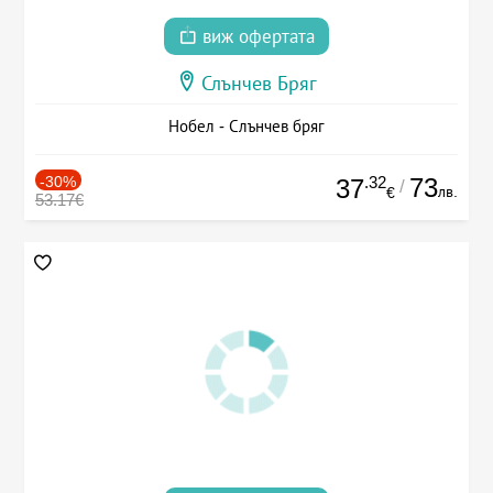
виж офертата
Слънчев Бряг
Нобел - Слънчев бряг
-30%
.32
73
37
/
лв.
€
53.17€