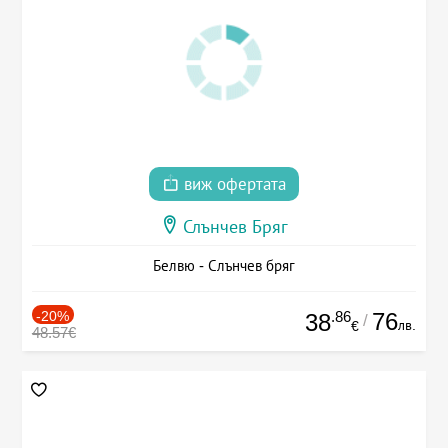
виж офертата
Слънчев Бряг
Белвю - Слънчев бряг
-20%
.86
76
38
/
лв.
€
48.57€