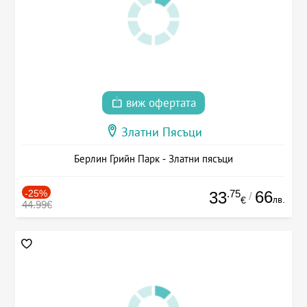
виж офертата
Златни Пясъци
Берлин Грийн Парк - Златни пясъци
-25%
.75
66
33
/
лв.
€
44.99€