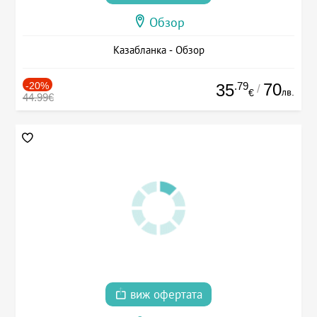
Обзор
Казабланка - Обзор
-20%
.79
70
35
/
лв.
€
44.99€
виж офертата