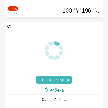
-15%
.30
.17
100
196
/
€
лв.
118.00€
виж офертата
Албена
Оазис - Албена