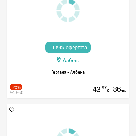
виж офертата
Албена
Гергана - Албена
-20%
.97
86
43
/
лв.
€
54.66€