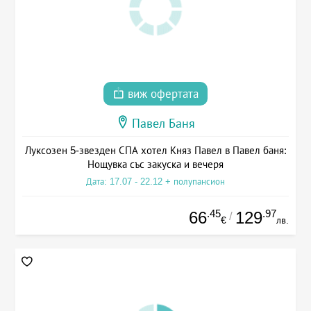
виж офертата
Павел Баня
Луксозен 5-звезден СПА хотел Княз Павел в Павел баня:
Нощувка със закуска и вечеря
Дата: 17.07 - 22.12 + полупансион
.45
.97
66
129
/
€
лв.