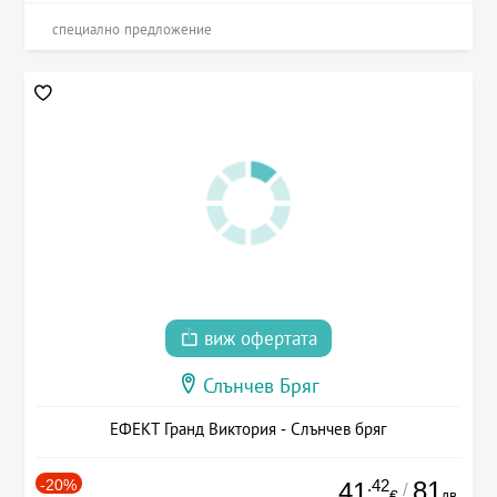
специално предложение
виж офертата
Слънчев Бряг
ЕФЕКТ Гранд Виктория - Слънчев бряг
-20%
.42
81
41
/
лв.
€