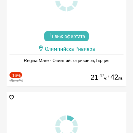
виж офертата
Олимпийска Ривиера
Regina Mare - Олимпийска ривиера, Гърция
-16%
.47
42
21
/
лв.
€
25.57€