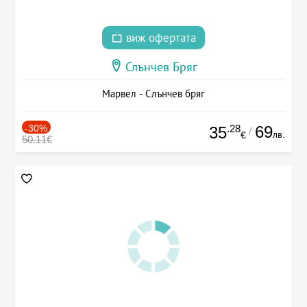
виж офертата
Слънчев Бряг
Марвел - Слънчев бряг
-30%
.28
69
35
/
лв.
€
50.11€