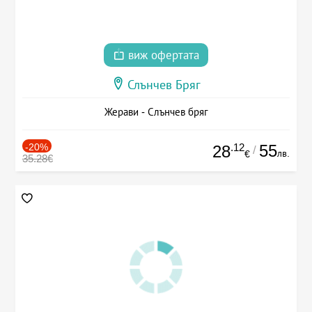
виж офертата
Слънчев Бряг
Жерави - Слънчев бряг
-20%
.12
55
28
/
лв.
€
35.28€