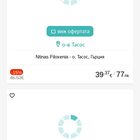
виж офертата
о-в Тасос
Ntinas Filoxenia - о. Тасос, Гърция
-15%
.37
77
39
/
лв.
€
46.53€