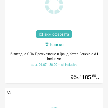
виж офертата
Банско
5-звездно СПА Преживяване в Гранд Хотел Банско с All
Inclusive
Дата: 01.07 - 30.09 + all inclusive
95
.80
185
/
€
лв.