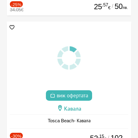
-25%
.57
50
25
/
лв.
€
34.05€
виж офертата
Кавала
Tosca Beach- Кавала
-30%
.15
102
/