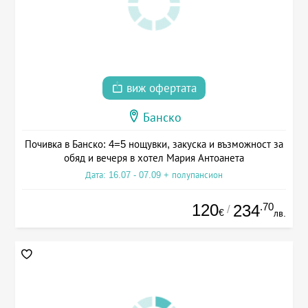
виж офертата
Банско
Почивка в Банско: 4=5 нощувки, закуска и възможност за
обяд и вечеря в хотел Мария Антоанета
Дата: 16.07 - 07.09 + полупансион
120
.70
234
/
€
лв.