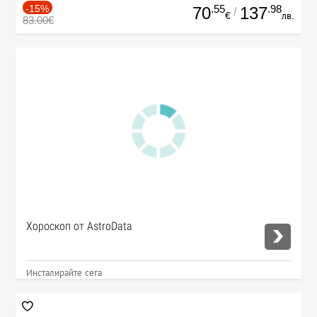
-15%
.55
.98
70
137
/
€
лв.
83.00€
Хороскоп от AstroData
Инсталирайте сега