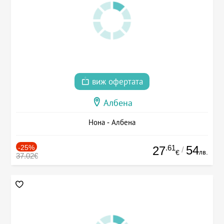
виж офертата
Албена
Нона - Албена
-25%
.61
54
27
/
лв.
€
37.02€