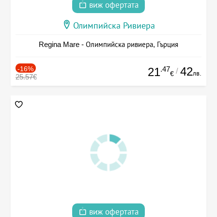
виж офертата
Олимпийска Ривиера
Regina Mare - Олимпийска ривиера, Гърция
-16%
.47
42
21
/
лв.
€
25.57€
виж офертата