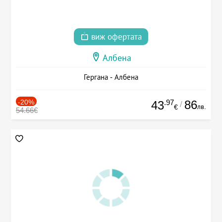
виж офертата
Албена
Гергана - Албена
-20%
.97
86
43
/
лв.
€
54.66€