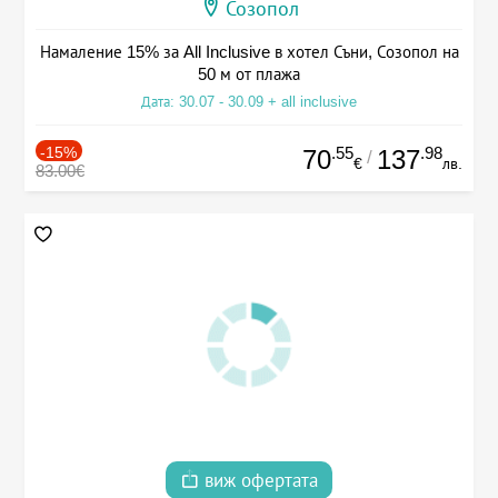
Созопол
Намаление 15% за All Inclusive в хотел Съни, Созопол на
50 м от плажа
Дата: 30.07 - 30.09 + all inclusive
-15%
.55
.98
70
137
/
€
лв.
83.00€
виж офертата