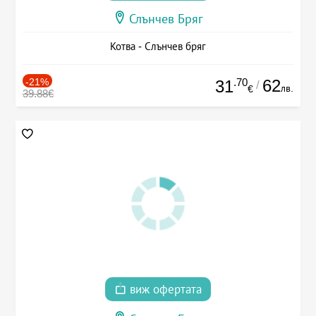
Слънчев Бряг
Котва - Слънчев бряг
-21%
.70
62
31
/
лв.
€
39.88€
виж офертата