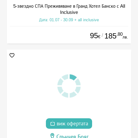
5-звездно СПА Преживяване в Гранд Хотел Банско с All
Inclusive
Дата: 01.07 - 30.09 + all inclusive
95
.80
185
/
€
лв.
виж офертата
Слънчев Бряг