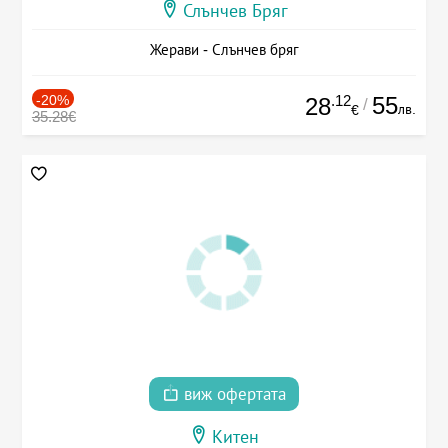
Слънчев Бряг
Жерави - Слънчев бряг
-20%
.12
55
28
/
лв.
€
35.28€
виж офертата
Китен