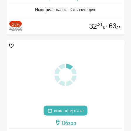
Империал палас - Слънчев бряг
-25%
.21
63
32
/
лв.
€
42.95€
виж офертата
Обзор