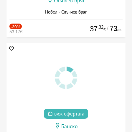
Слънчев Бряг
Нобел - Слънчев бряг
-30%
.32
73
37
/
лв.
€
53.17€
виж офертата
Банско