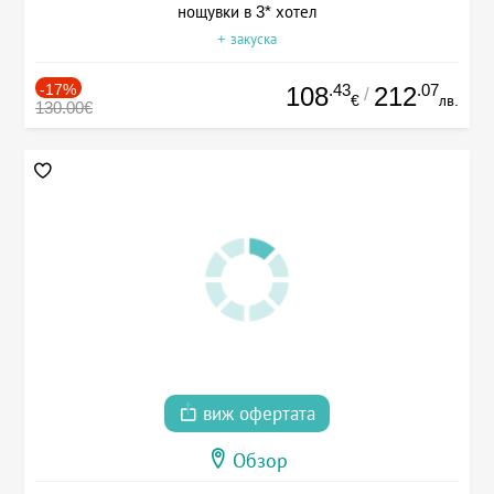
нощувки в 3* хотел
+ закуска
-17%
.43
.07
108
212
/
€
лв.
130.00€
виж офертата
Обзор