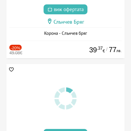
виж офертата
Слънчев Бряг
Корона - Слънчев бряг
-20%
.37
77
39
/
лв.
€
49.08€