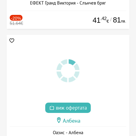
ЕФЕКТ Гранд Виктория - Слънчев бряг
-20%
.42
81
41
/
лв.
€
51.64€
виж офертата
Албена
Оазис - Албена