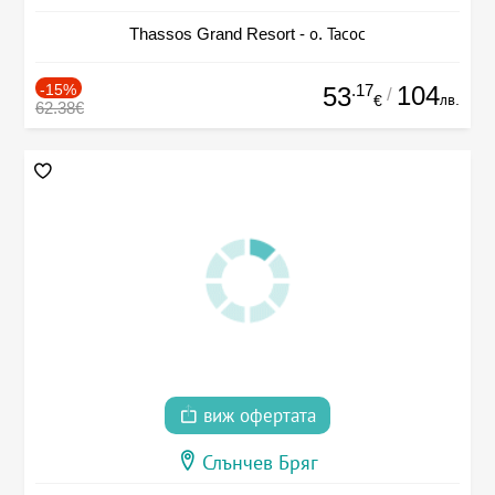
Thassos Grand Resort - о. Тасос
-15%
.17
104
53
/
лв.
€
62.38€
виж офертата
Слънчев Бряг