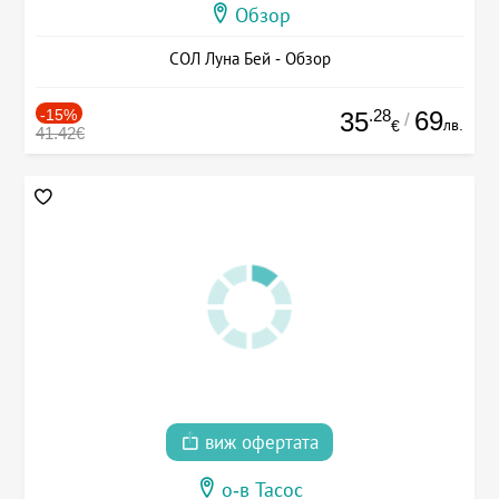
Обзор
СОЛ Луна Бей - Обзор
-15%
.28
69
35
/
лв.
€
41.42€
виж офертата
о-в Тасос