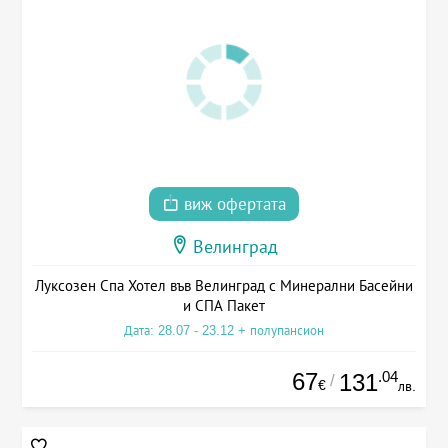
виж офертата
Велинград
Луксозен Спа Хотел във Велинград с Минерални Басейни
и СПА Пакет
Дата: 28.07 - 23.12 + полупансион
67
.04
131
/
€
лв.