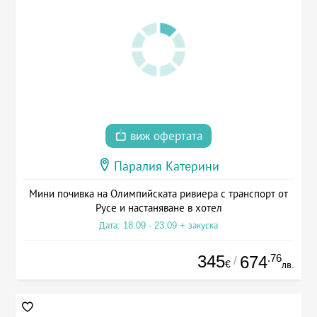
виж офертата
Паралия Катерини
Мини почивка на Олимпийската ривиера с транспорт от
Русе и настаняване в хотел
Дата: 18.09 - 23.09 + закуска
345
.76
674
/
€
лв.