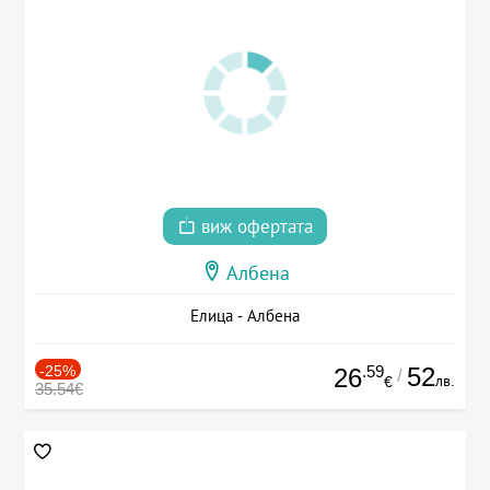
виж офертата
Албена
Елица - Албена
-25%
.59
52
26
/
лв.
€
35.54€