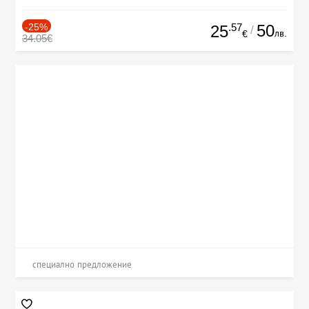
-25%
.57
50
25
/
лв.
€
34.05€
специално предложение