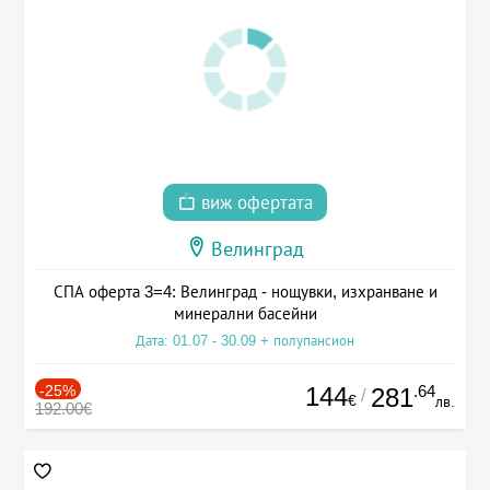
виж офертата
Велинград
СПА оферта 3=4: Велинград - нощувки, изхранване и
минерални басейни
Дата: 01.07 - 30.09 + полупансион
-25%
144
.64
281
/
€
лв.
192.00€