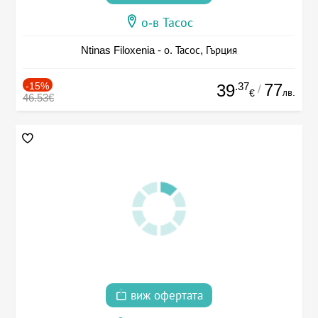
о-в Тасос
Ntinas Filoxenia - о. Тасос, Гърция
-15%
.37
77
39
/
лв.
€
46.53€
виж офертата