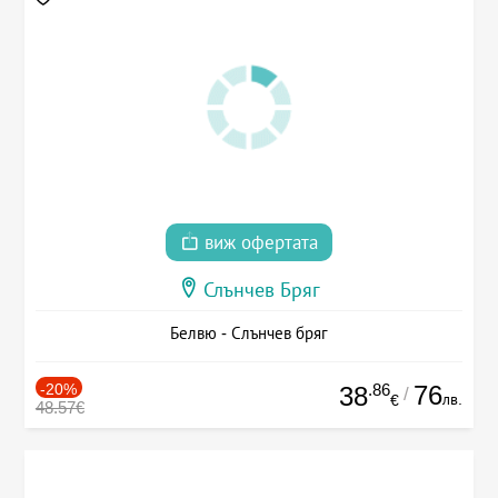
виж офертата
Слънчев Бряг
Белвю - Слънчев бряг
-20%
.86
76
38
/
лв.
€
48.57€