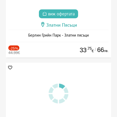
виж офертата
Златни Пясъци
Берлин Грийн Парк - Златни пясъци
-25%
.75
66
33
/
лв.
€
44.99€