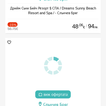
Дрийм Съни Бийч Резорт § СПА / Dreams Sunny Beach
Resort and Spa / - Слънчев бряг
-15%
.06
94
48
/
лв.
€
56.75€
виж офертата
Слънчев Бряг