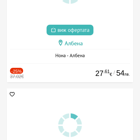
виж офертата
Албена
Нона - Албена
-25%
.61
54
27
/
лв.
€
37.02€