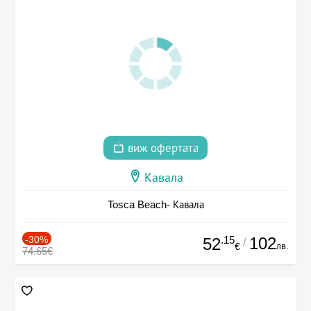
виж офертата
Кавала
Tosca Beach- Кавала
-30%
.15
102
52
/
лв.
€
74.65€