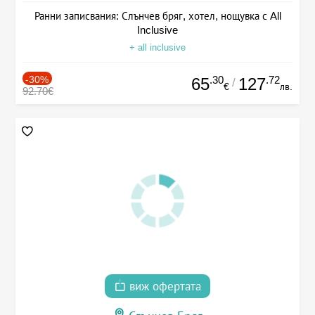
Ранни записвания: Слънчев бряг, хотел, нощувка с All
Inclusive
+ all inclusive
-30%
.30
.72
65
127
/
€
лв.
92.70€
виж офертата