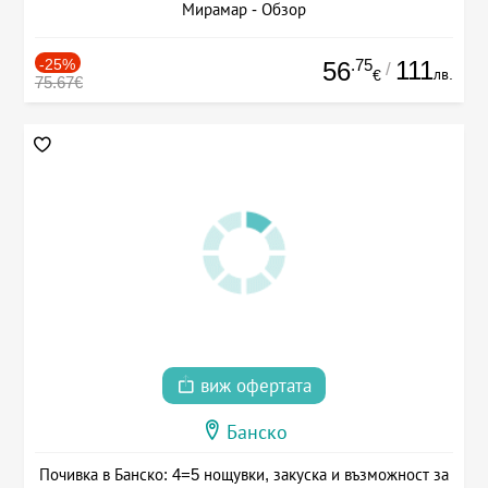
Мирамар - Обзор
-25%
.75
111
56
/
лв.
€
75.67€
виж офертата
Банско
Почивка в Банско: 4=5 нощувки, закуска и възможност за