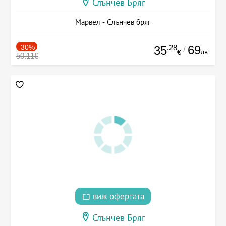
Слънчев Бряг
Марвел - Слънчев бряг
-30%
.28
69
35
/
лв.
€
50.11€
виж офертата
Слънчев Бряг