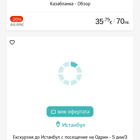
Казабланка - Обзор
-20%
.79
70
35
/
лв.
€
44.99€
виж офертата
Истанбул
Екскурзия до Истанбул с посещение на Одрин - 5 дни/3