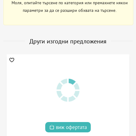
Моля, опитайте търсене по категория или премахнете някои
параметри за да се разшири обхвата на търсене.
Други изгодни предложения
виж офертата