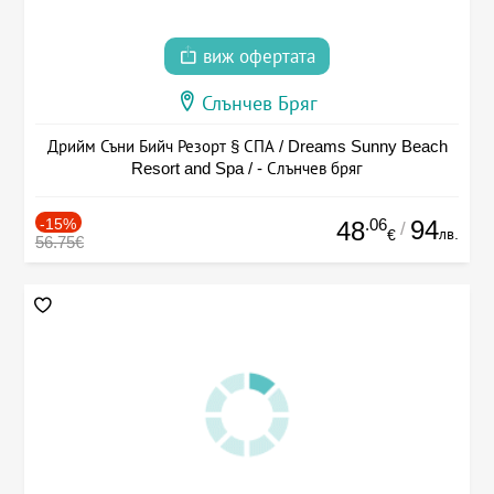
виж офертата
Слънчев Бряг
Дрийм Съни Бийч Резорт § СПА / Dreams Sunny Beach
Resort and Spa / - Слънчев бряг
-15%
.06
94
48
/
лв.
€
56.75€