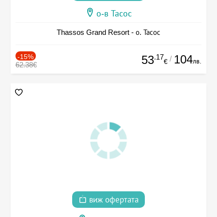
о-в Тасос
Thassos Grand Resort - о. Тасос
-15%
.17
104
53
/
лв.
€
62.38€
виж офертата