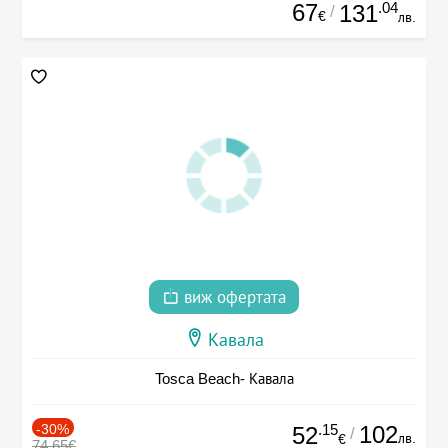
67
.04
131
/
€
лв.
виж офертата
Кавала
Tosca Beach- Кавала
-30%
.15
102
52
/
лв.
€
74.65€