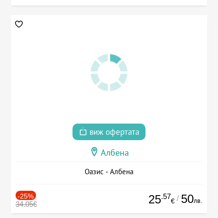
виж офертата
Албена
Оазис - Албена
-25%
.57
50
25
/
лв.
€
34.05€