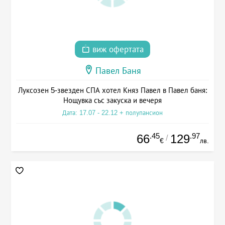
виж офертата
Павел Баня
Луксозен 5-звезден СПА хотел Княз Павел в Павел баня:
Нощувка със закуска и вечеря
Дата: 17.07 - 22.12 + полупансион
.45
.97
66
129
/
€
лв.