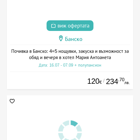
виж офертата
Банско
Почивка в Банско: 4=5 нощувки, закуска и възможност за
обяд и вечеря в хотел Мария Антоанета
Дата: 16.07 - 07.09 + полупансион
120
.70
234
/
€
лв.