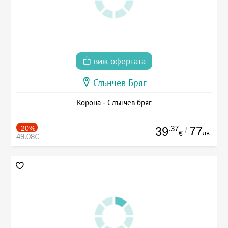
виж офертата
Слънчев Бряг
Корона - Слънчев бряг
-20%
.37
77
39
/
лв.
€
49.08€