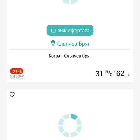
виж офертата
Слънчев Бряг
Котва - Слънчев бряг
-21%
.70
62
31
/
лв.
€
39.88€