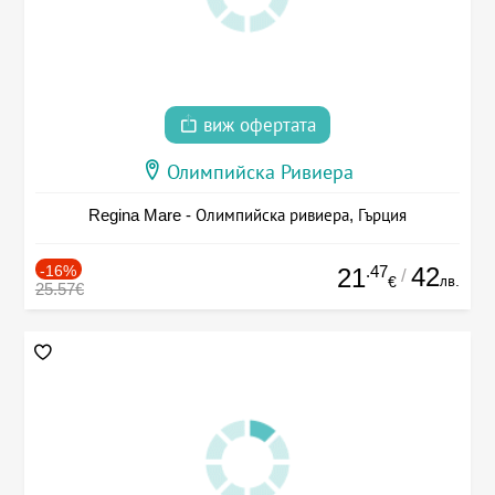
виж офертата
Олимпийска Ривиера
Regina Mare - Олимпийска ривиера, Гърция
-16%
.47
42
21
/
лв.
€
25.57€