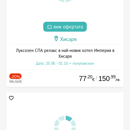
виж офертата
Хисаря
Луксозен СПА релакс в най-новия хотел Империя в
Хисаря
Дата: 25.06 - 01.10 + полупансион
-20%
.20
.99
77
150
/
€
лв.
96.50€