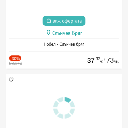
виж офертата
Слънчев Бряг
Нобел - Слънчев бряг
-30%
.32
73
37
/
лв.
€
53.17€