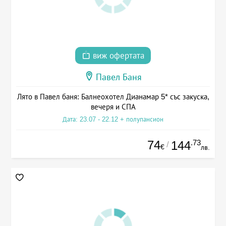
виж офертата
Павел Баня
Лято в Павел баня: Балнеохотел Дианамар 5* със закуска,
вечеря и СПА
Дата: 23.07 - 22.12 + полупансион
74
.73
144
/
€
лв.