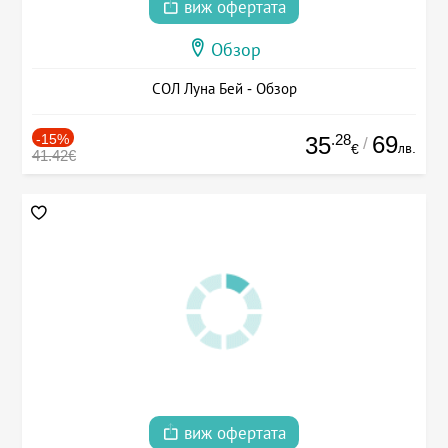
виж офертата
Обзор
СОЛ Луна Бей - Обзор
-15%
.28
69
35
/
лв.
€
41.42€
виж офертата