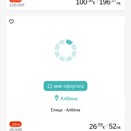
.30
.17
100
196
/
€
лв.
118.00€
виж офертата
Албена
Елица - Албена
-25%
.59
52
26
/
лв.
€
35.54€