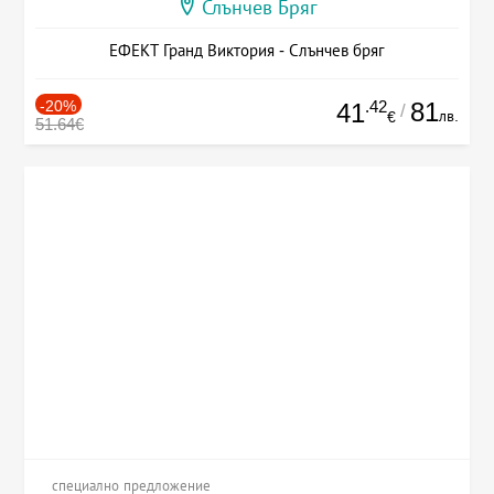
Слънчев Бряг
ЕФЕКТ Гранд Виктория - Слънчев бряг
-20%
.42
81
41
/
лв.
€
51.64€
специално предложение