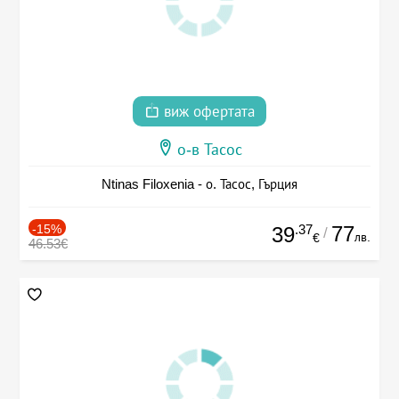
виж офертата
о-в Тасос
Ntinas Filoxenia - о. Тасос, Гърция
-15%
.37
77
39
/
лв.
€
46.53€