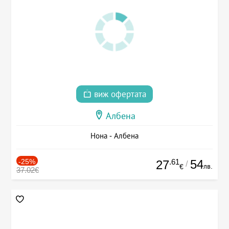
виж офертата
Албена
Нона - Албена
-25%
.61
54
27
/
лв.
€
37.02€