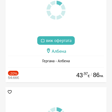
виж офертата
Албена
Гергана - Албена
-20%
.97
86
43
/
лв.
€
54.66€