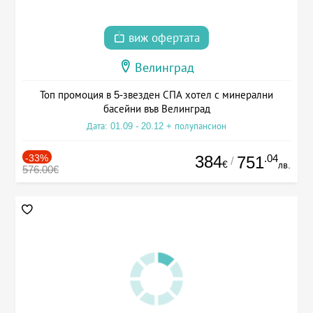
виж офертата
Велинград
Топ промоция в 5-звезден СПА хотел с минерални
басейни във Велинград
Дата: 01.09 - 20.12 + полупансион
-33%
384
.04
751
/
€
лв.
576.00€