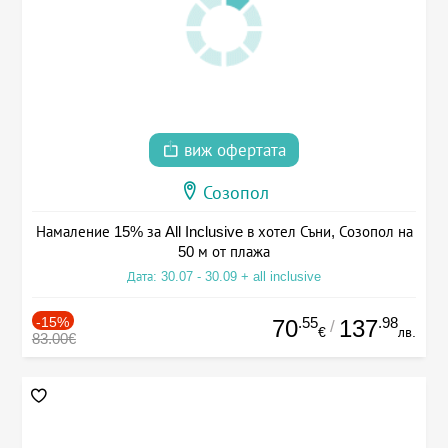
виж офертата
Созопол
Намаление 15% за All Inclusive в хотел Съни, Созопол на
50 м от плажа
Дата: 30.07 - 30.09 + all inclusive
-15%
.55
.98
70
137
/
€
лв.
83.00€