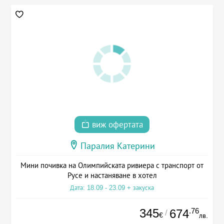
виж офертата
Паралия Катерини
Мини почивка на Олимпийската ривиера с транспорт от
Русе и настаняване в хотел
Дата: 18.09 - 23.09 + закуска
345
.76
674
/
€
лв.