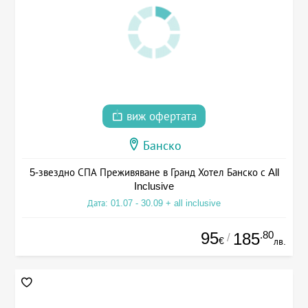
виж офертата
Банско
5-звездно СПА Преживяване в Гранд Хотел Банско с All
Inclusive
Дата: 01.07 - 30.09 + all inclusive
95
.80
185
/
€
лв.