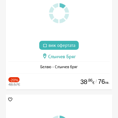
виж офертата
Слънчев Бряг
Белвю - Слънчев бряг
-20%
.86
76
38
/
лв.
€
48.57€