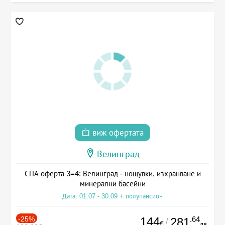
виж офертата
Велинград
СПА оферта 3=4: Велинград - нощувки, изхранване и
минерални басейни
Дата: 01.07 - 30.09 + полупансион
-25%
144
.64
281
/
€
лв.