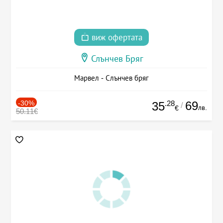
виж офертата
Слънчев Бряг
Марвел - Слънчев бряг
-30%
.28
69
35
/
лв.
€
50.11€