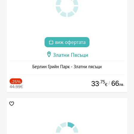
виж офертата
Златни Пясъци
Берлин Грийн Парк - Златни пясъци
-25%
.75
66
33
/
лв.
€
44.99€