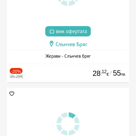
виж офертата
Слънчев Бряг
Жерави - Слънчев бряг
-20%
.12
55
28
/
лв.
€
35.28€