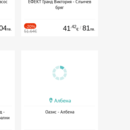
асос
ЕФЕКТ Гранд Виктория - Слънчев
бряг
04
-20%
.42
81
41
/
лв.
лв.
€
51.64€
Албена
д -
Оазис - Албена
рални
сион