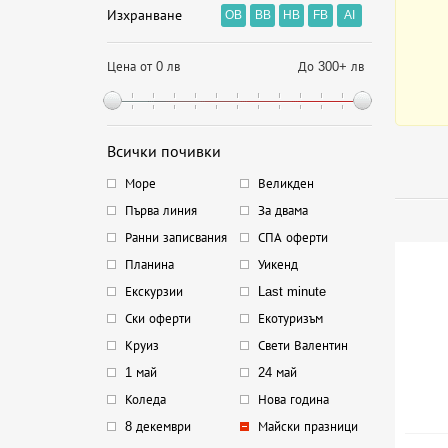
Изхранване
OB
BB
HB
FB
AI
Цена от 0 лв
До 300+ лв
Всички почивки
Море
Великден
Първа линия
За двама
Ранни записвания
СПА оферти
Планина
Уикенд
Екскурзии
Last minute
Ски оферти
Екотуризъм
Круиз
Свети Валентин
1 май
24 май
Коледа
Нова година
8 декември
Майски празници