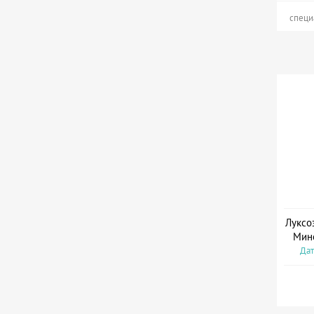
специ
Луксо
Мин
Дат