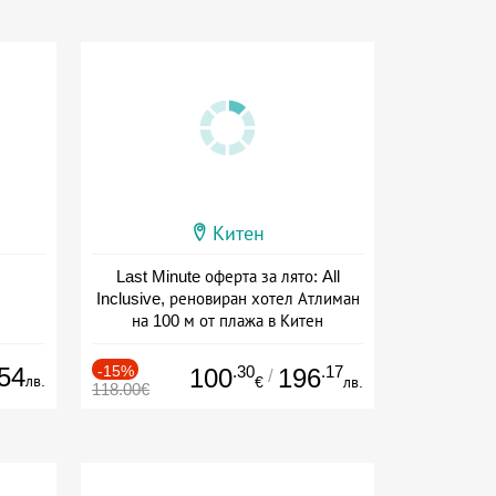
Китен
Last Minute оферта за лято: All
Inclusive, реновиран хотел Атлиман
на 100 м от плажа в Китен
Дата: 01.06 - 29.09 + all inclusive
54
-15%
.30
.17
100
196
/
лв.
€
лв.
118.00€