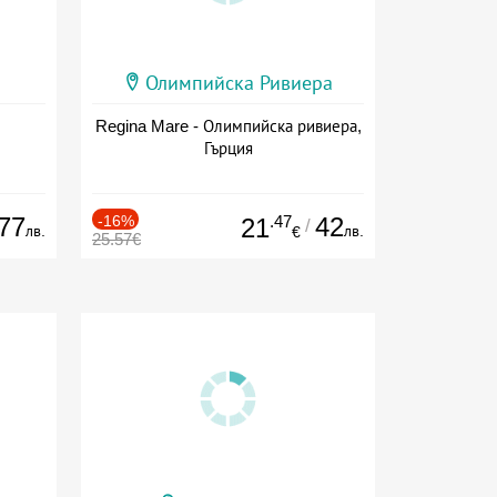
Олимпийска Ривиера
Regina Mare - Олимпийска ривиера,
Гърция
77
-16%
.47
42
21
/
лв.
лв.
€
25.57€