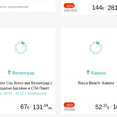
-25%
144
28
/
ално предложение
€
192.00€
Велинград
Кавала
зен Спа Хотел във Велинград с
Tosca Beach- Кавала
ерални Басейни и СПА Пакет
а: 28.07 - 23.12 + полупансион
67
.04
-30%
.15
1
131
52
/
/
€
лв.
€
74.65€