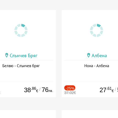
Слънчев Бряг
Албена
Белвю - Слънчев бряг
Нона - Албена
.86
76
-25%
.61
38
27
/
/
лв.
€
€
€
37.02€