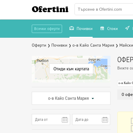
Ofertini
Почивки
Стоки
Всички оферти
Оферти
Почивки
о-в Кайо Санта Мария
Майски
❯
❯
❯
ОФЕР
Вижте 
Отиди към картата
о-в Кайо 
0 офе
о-в Кайо Санта Мария