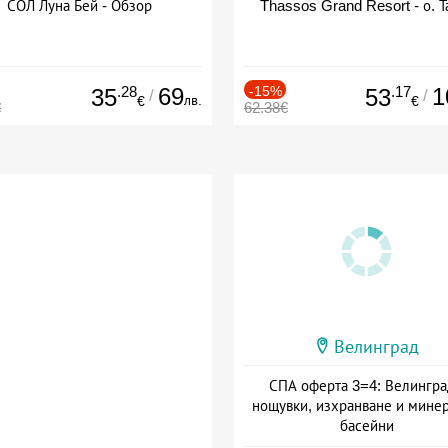
СОЛ Луна Бей - Обзор
Thassos Grand Resort - о. Т
.28
69
-15%
.17
1
35
53
/
/
лв.
€
€
€
62.38€
Велинград
СПА оферта 3=4: Велингра
нощувки, изхранване и мине
басейни
Дата: 01.07 - 30.09 + полупан