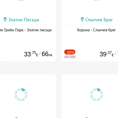
Златни Пясъци
Слънчев Бряг
н Грийн Парк - Златни пясъци
Корона - Слънчев бряг
.75
66
-20%
.37
33
39
/
/
лв.
€
€
€
49.08€