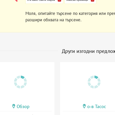
Моля, опитайте търсене по категория или пре
разшири обхвата на търсене.
Други изгодни предло
Обзор
о-в Тасос