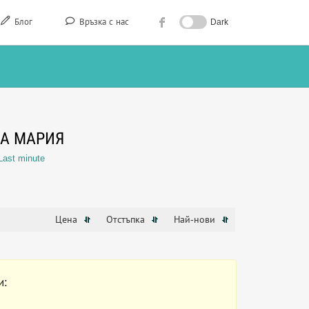
Блог
Връзка с нас
Dark
ТА МАРИЯ
Last minute
Цена
Отстъпка
Най-нови
и: