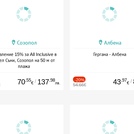
Созопол
Албена
ление 15% за All Inclusive в
Гергана - Албена
ел Съни, Созопол на 50 м от
плажа
а: 30.07 - 30.09 + all inclusive
.55
.98
-20%
.97
70
137
43
/
/
€
лв.
€
€
54.66€