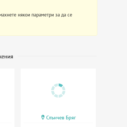
махнете някои параметри за да се
жения
Слънчев Бряг