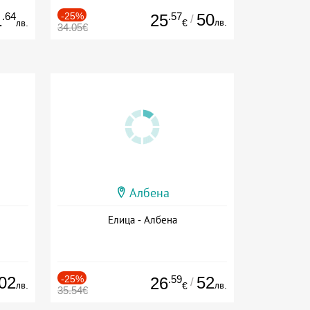
.64
-25%
.57
50
1
25
/
лв.
лв.
€
34.05€
Албена
Елица - Албена
02
-25%
.59
52
26
/
лв.
лв.
€
35.54€