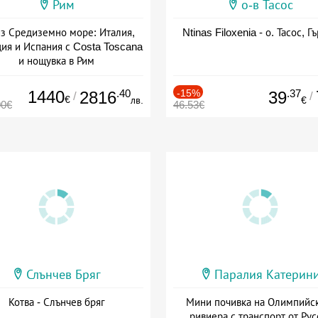
Рим
о-в Тасос
з Средиземно море: Италия,
Ntinas Filoxenia - о. Тасос, Г
ия и Испания с Costa Toscana
и нощувка в Рим
+ пълен пансион
1440
.40
-15%
.37
2816
39
/
/
€
лв.
€
00€
46.53€
Слънчев Бряг
Паралия Катерин
Котва - Слънчев бряг
Мини почивка на Олимпийс
ривиера с транспорт от Рус