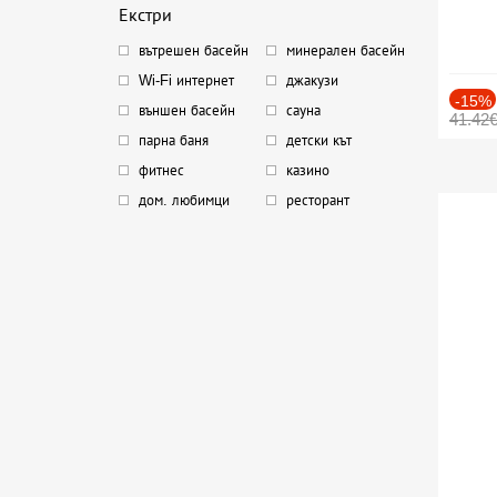
Екстри
вътрешен басейн
минерален басейн
Wi-Fi интернет
джакузи
-15%
външен басейн
сауна
41.42
парна баня
детски кът
фитнес
казино
дом. любимци
ресторант