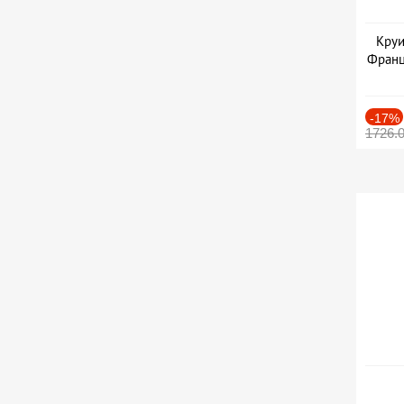
Круи
Франц
-17%
1726.