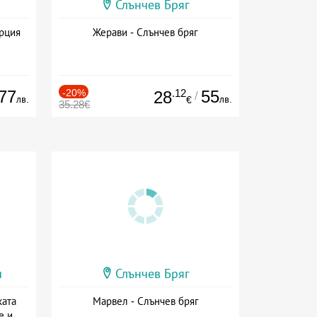
Слънчев Бряг
ърция
Жерави - Слънчев бряг
77
-20%
.12
55
28
/
лв.
лв.
€
35.28€
и
Слънчев Бряг
ката
Марвел - Слънчев бряг
е и