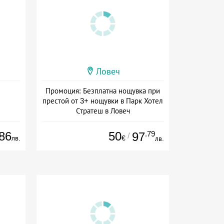
Ловеч
Промоция: Безплатна нощувка при
престой от 3+ нощувки в Парк Хотел
Стратеш в Ловеч
Дата: 14.05 - 01.10 + полупансион
86
50
.79
97
/
лв.
€
лв.