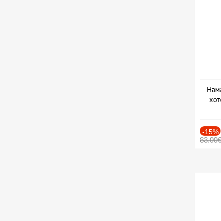
Нама
хот
Дат
-15%
83.00