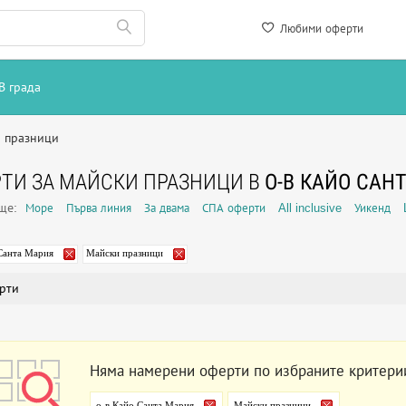
Любими оферти
В града
 празници
ТИ ЗА МАЙСКИ ПРАЗНИЦИ В
О-В КАЙО САН
още:
Море
Първа линия
За двама
СПА оферти
All inclusive
Уикенд
Санта Мария
Майски празници
рти
Няма намерени оферти по избраните критери
о-в Кайо Санта Мария
Майски празници