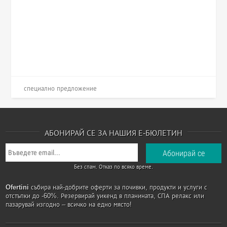
специално предложение
АБОНИРАЙ СЕ ЗА НАШИЯ Е-БЮЛЕТИН
Без спам. Отказ по всяко време.
Ofertini
събира най-добрите оферти за почивки, продукти и услуги с
отстъпки до -60%. Резервирай уикенд в планината, СПА релакс или
пазарувай изгодно – всичко на едно място!