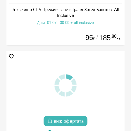
5-звездно СПА Преживяване в Гранд Хотел Банско с All
Inclusive
Дата: 01.07 - 30.09 + all inclusive
95
.80
185
/
€
лв.
виж офертата