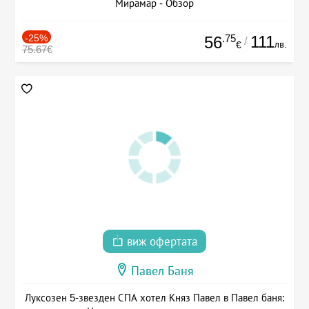
Мирамар - Обзор
-25%
.75
111
56
/
лв.
€
75.67€
виж офертата
Павел Баня
Луксозен 5-звезден СПА хотел Княз Павел в Павел баня: