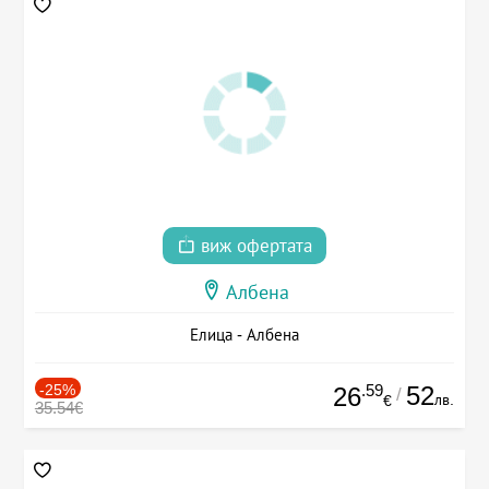
виж офертата
Албена
Елица - Албена
-25%
.59
52
26
/
лв.
€
35.54€