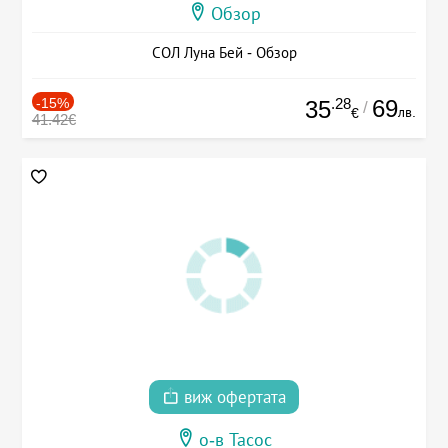
Обзор
СОЛ Луна Бей - Обзор
-15%
.28
69
35
/
лв.
€
41.42€
виж офертата
о-в Тасос