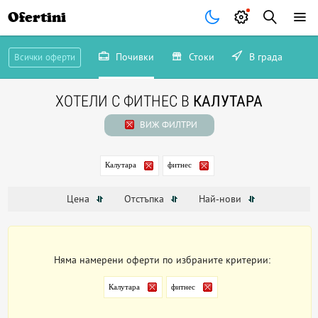
Ofertini
Почивки
Стоки
В града
Всички оферти
ХОТЕЛИ С ФИТНЕС В
КАЛУТАРА
ВИЖ ФИЛТРИ
Калутара
фитнес
Цена
Отстъпка
Най-нови
Няма намерени оферти по избраните критерии:
Калутара
фитнес