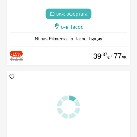
виж офертата
о-в Тасос
Ntinas Filoxenia - о. Тасос, Гърция
-15%
.37
77
39
/
лв.
€
46.53€