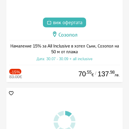
виж офертата
Созопол
Намаление 15% за All Inclusive в хотел Съни, Созопол на
50 м от плажа
Дата: 30.07 - 30.09 + all inclusive
-15%
.55
.98
70
137
/
€
лв.
83.00€