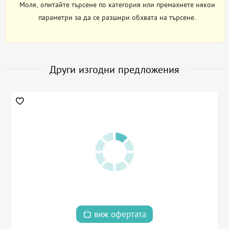
Моля, опитайте търсене по категория или премахнете някои
параметри за да се разшири обхвата на търсене.
Други изгодни предложения
виж офертата