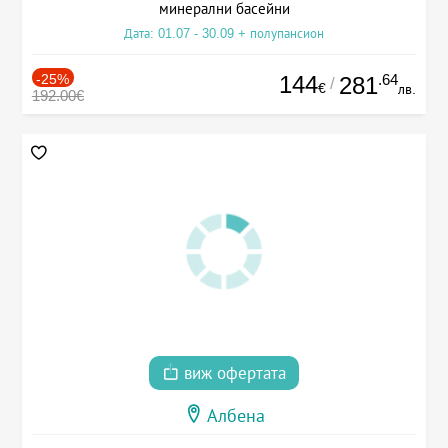
минерални басейни
Дата: 01.07 - 30.09 + полупансион
-25%
144
.64
281
/
€
лв.
192.00€
виж офертата
Албена