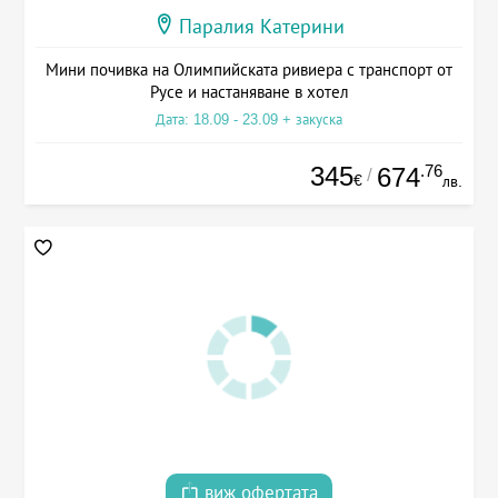
Паралия Катерини
Мини почивка на Олимпийската ривиера с транспорт от
Русе и настаняване в хотел
Дата: 18.09 - 23.09 + закуска
345
.76
674
/
€
лв.
виж офертата