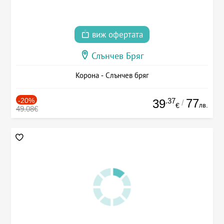
виж офертата
Слънчев Бряг
Корона - Слънчев бряг
-20%
.37
77
39
/
лв.
€
49.08€