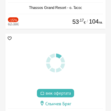
Thassos Grand Resort - о. Тасос
-15%
.17
104
53
/
лв.
€
62.38€
виж офертата
Слънчев Бряг