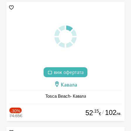
виж офертата
Кавала
Tosca Beach- Кавала
-30%
.15
102
52
/
лв.
€
74.65€