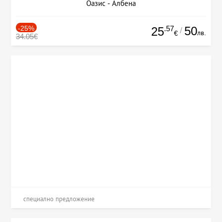
Оазис - Албена
-25%
.57
50
25
/
лв.
€
34.05€
специално предложение