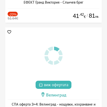
ЕФЕКТ Гранд Виктория - Слънчев бряг
-20%
.42
81
41
/
лв.
€
51.64€
виж офертата
Велинград
СПА оферта 3=4: Велинград - нощувки, изхранване и