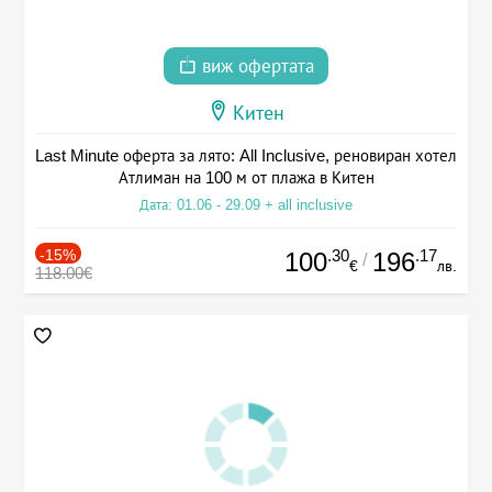
виж офертата
Китен
Last Minute оферта за лято: All Inclusive, реновиран хотел
Атлиман на 100 м от плажа в Китен
Дата: 01.06 - 29.09 + all inclusive
-15%
.30
.17
100
196
/
€
лв.
118.00€