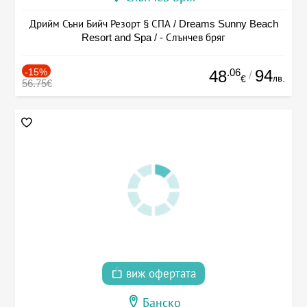
Дрийм Съни Бийч Резорт § СПА / Dreams Sunny Beach
Resort and Spa / - Слънчев бряг
-15%
.06
94
48
/
лв.
€
56.75€
виж офертата
Банско