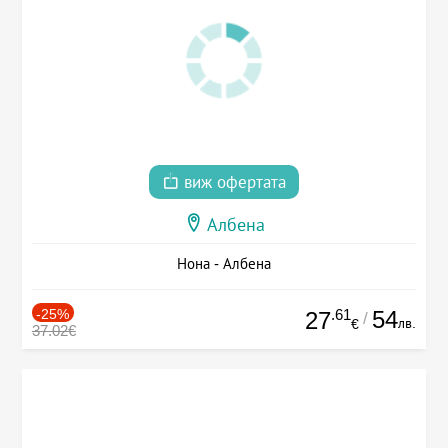
виж офертата
Албена
Нона - Албена
-25%
.61
54
27
/
лв.
€
37.02€