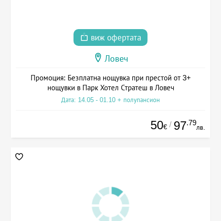
виж офертата
Ловеч
Промоция: Безплатна нощувка при престой от 3+
нощувки в Парк Хотел Стратеш в Ловеч
Дата: 14.05 - 01.10 + полупансион
50
.79
97
/
€
лв.