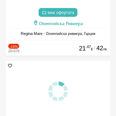
виж офертата
Олимпийска Ривиера
Regina Mare - Олимпийска ривиера, Гърция
-16%
.47
42
21
/
лв.
€
25.57€