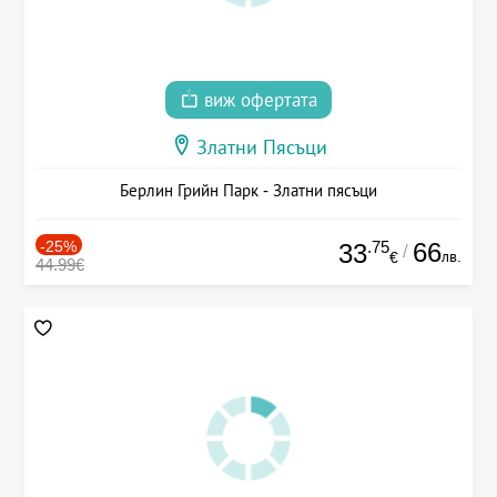
виж офертата
Златни Пясъци
Берлин Грийн Парк - Златни пясъци
-25%
.75
66
33
/
лв.
€
44.99€