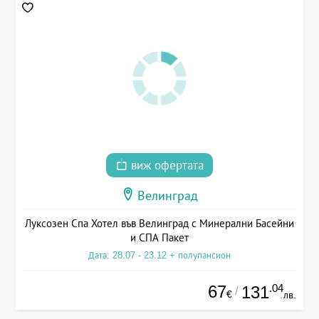
виж офертата
Велинград
Луксозен Спа Хотел във Велинград с Минерални Басейни
и СПА Пакет
Дата: 28.07 - 23.12 + полупансион
67
.04
131
/
€
лв.