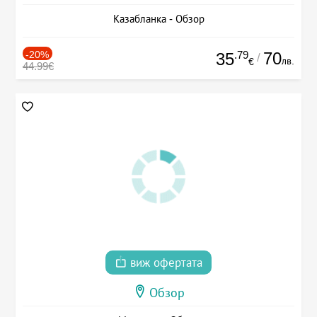
Казабланка - Обзор
-20%
.79
70
35
/
лв.
€
44.99€
виж офертата
Обзор