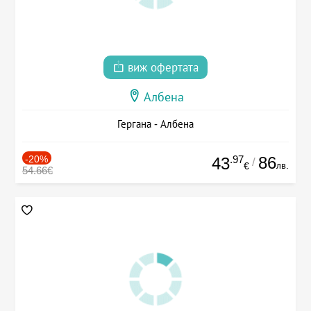
виж офертата
Албена
Гергана - Албена
-20%
.97
86
43
/
лв.
€
54.66€