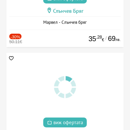
Слънчев Бряг
Марвел - Слънчев бряг
-30%
.28
69
35
/
лв.
€
50.11€
виж офертата