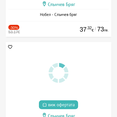
Слънчев Бряг
Нобел - Слънчев бряг
-30%
.32
73
37
/
лв.
€
53.17€
виж офертата
Слънчев Бряг