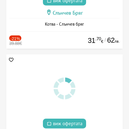
виж офертата
Слънчев Бряг
Котва - Слънчев бряг
-21%
.70
62
31
/
лв.
€
39.88€
виж офертата