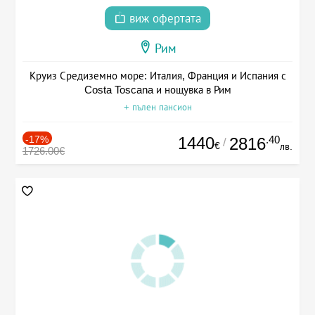
виж офертата
Рим
Круиз Средиземно море: Италия, Франция и Испания с
Costa Toscana и нощувка в Рим
+ пълен пансион
-17%
1440
.40
2816
/
€
лв.
1726.00€