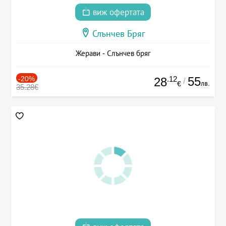
виж офертата
Слънчев Бряг
Жерави - Слънчев бряг
-20%
.12
55
28
/
лв.
€
35.28€