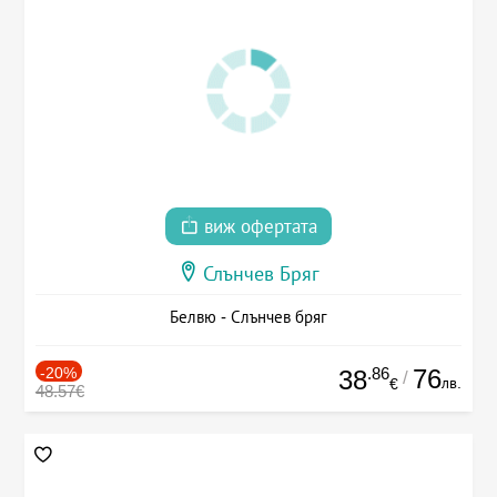
виж офертата
Слънчев Бряг
Белвю - Слънчев бряг
-20%
.86
76
38
/
лв.
€
48.57€