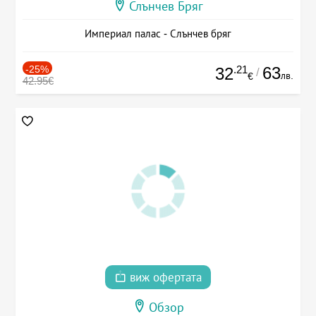
Слънчев Бряг
Империал палас - Слънчев бряг
-25%
.21
63
32
/
лв.
€
42.95€
виж офертата
Обзор