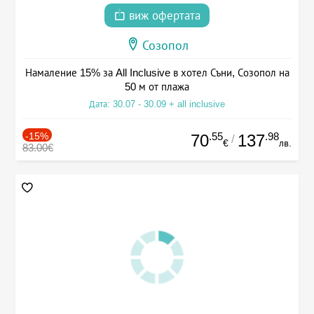
виж офертата
Созопол
Намаление 15% за All Inclusive в хотел Съни, Созопол на
50 м от плажа
Дата: 30.07 - 30.09 + all inclusive
-15%
.55
.98
70
137
/
€
лв.
83.00€