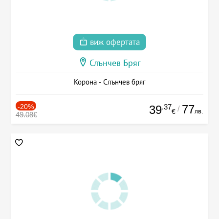
виж офертата
Слънчев Бряг
Корона - Слънчев бряг
-20%
.37
77
39
/
лв.
€
49.08€