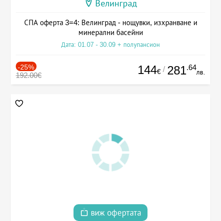
Велинград
СПА оферта 3=4: Велинград - нощувки, изхранване и
минерални басейни
Дата: 01.07 - 30.09 + полупансион
-25%
144
.64
281
/
€
лв.
192.00€
виж офертата