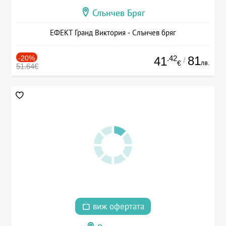
Слънчев Бряг
ЕФЕКТ Гранд Виктория - Слънчев бряг
-20%
.42
81
41
/
лв.
€
51.64€
виж офертата