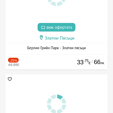
виж офертата
Златни Пясъци
Берлин Грийн Парк - Златни пясъци
-25%
.75
66
33
/
лв.
€
44.99€