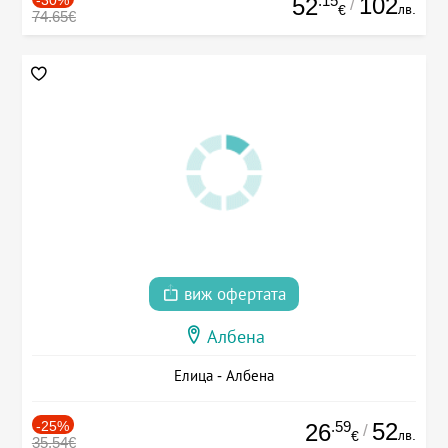
.15
102
52
/
лв.
€
74.65€
виж офертата
Албена
Елица - Албена
-25%
.59
52
26
/
лв.
€
35.54€