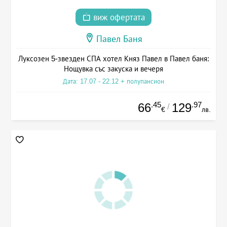
виж офертата
Павел Баня
Луксозен 5-звезден СПА хотел Княз Павел в Павел баня:
Нощувка със закуска и вечеря
Дата: 17.07 - 22.12 + полупансион
.45
.97
66
129
/
€
лв.