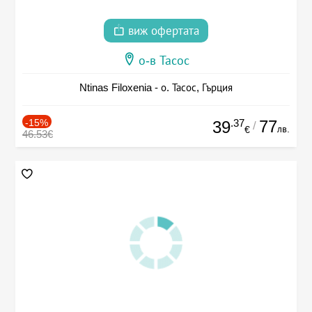
виж офертата
о-в Тасос
Ntinas Filoxenia - о. Тасос, Гърция
-15%
.37
77
39
/
лв.
€
46.53€