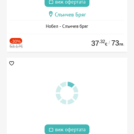
виж офертата
Слънчев Бряг
Нобел - Слънчев бряг
-30%
.32
73
37
/
лв.
€
53.17€
виж офертата