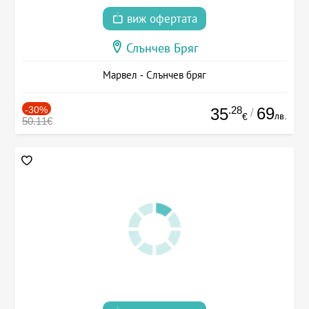
виж офертата
Слънчев Бряг
Марвел - Слънчев бряг
-30%
.28
69
35
/
лв.
€
50.11€