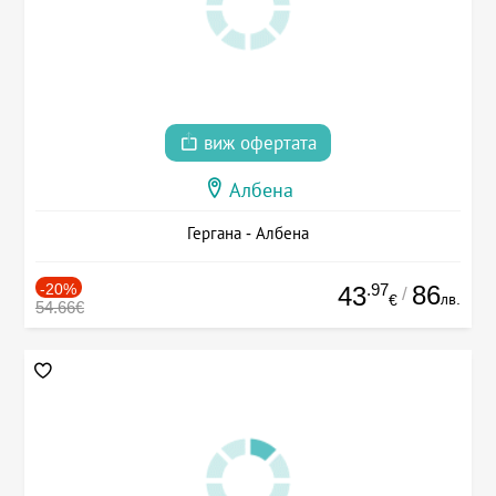
виж офертата
Албена
Гергана - Албена
-20%
.97
86
43
/
лв.
€
54.66€