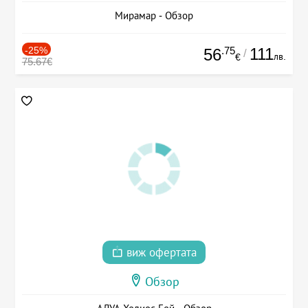
Мирамар - Обзор
-25%
.75
111
56
/
лв.
€
75.67€
виж офертата
Обзор