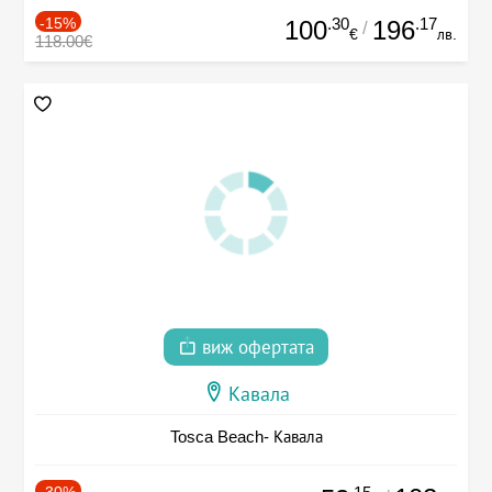
-15%
.30
.17
100
196
/
€
лв.
118.00€
виж офертата
Кавала
Tosca Beach- Кавала
-30%