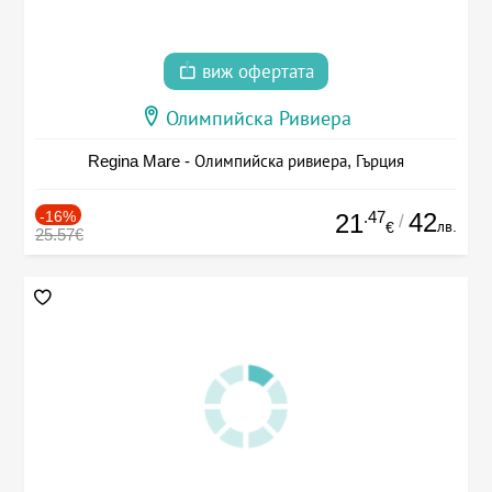
виж офертата
Олимпийска Ривиера
Regina Mare - Олимпийска ривиера, Гърция
-16%
.47
42
21
/
лв.
€
25.57€