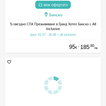
виж офертата
Банско
5-звездно СПА Преживяване в Гранд Хотел Банско с All
Inclusive
Дата: 01.07 - 30.09 + all inclusive
95
.80
185
/
€
лв.