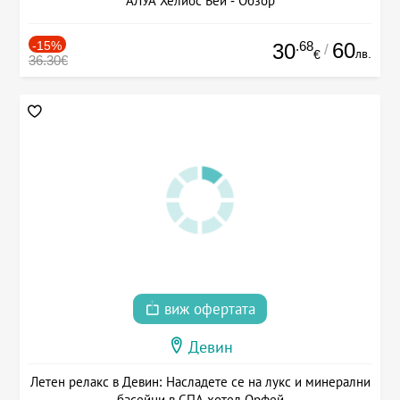
АЛУА Хелиос Бей - Обзор
-15%
.68
60
30
/
лв.
€
36.30€
виж офертата
Девин
Летен релакс в Девин: Насладете се на лукс и минерални
басейни в СПА хотел Орфей