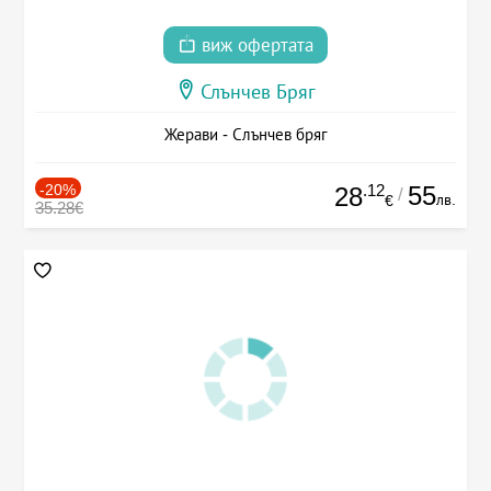
виж офертата
Слънчев Бряг
Жерави - Слънчев бряг
-20%
.12
55
28
/
лв.
€
35.28€