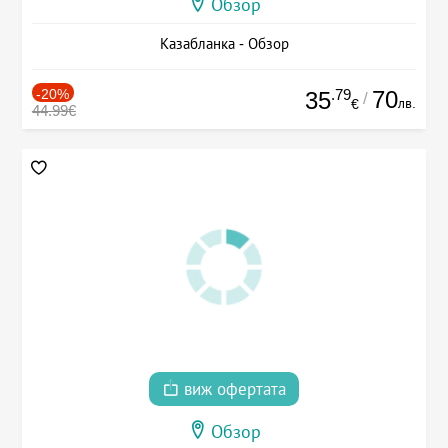
Обзор
Казабланка - Обзор
-20%
.79
70
35
/
лв.
€
44.99€
виж офертата
Обзор