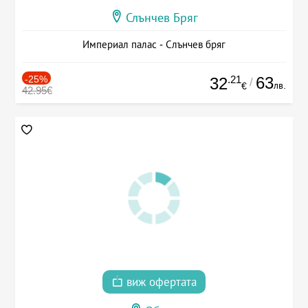
Слънчев Бряг
Империал палас - Слънчев бряг
-25%
.21
63
32
/
лв.
€
42.95€
виж офертата