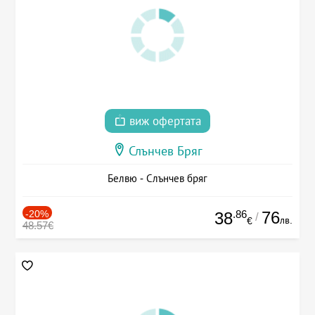
виж офертата
Слънчев Бряг
Белвю - Слънчев бряг
-20%
.86
76
38
/
лв.
€
48.57€