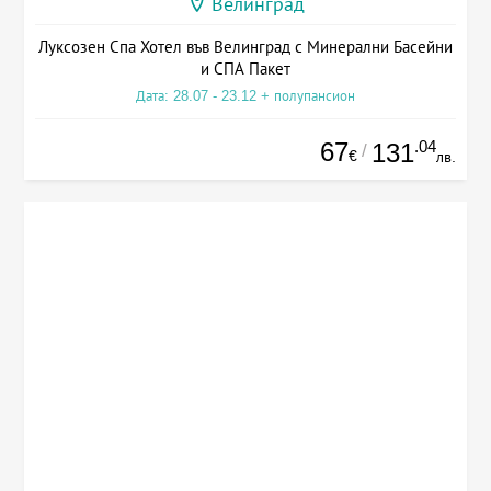
Велинград
Луксозен Спа Хотел във Велинград с Минерални Басейни
и СПА Пакет
Дата: 28.07 - 23.12 + полупансион
67
.04
131
/
€
лв.