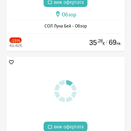
виж офертата
Обзор
СОЛ Луна Бей - Обзор
-15%
.28
69
35
/
лв.
€
41.42€
виж офертата