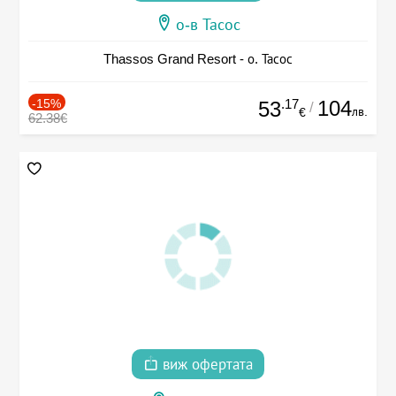
о-в Тасос
Thassos Grand Resort - о. Тасос
-15%
.17
104
53
/
лв.
€
62.38€
виж офертата