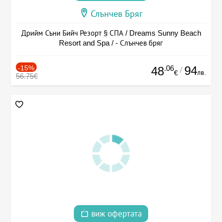
Слънчев Бряг
Дрийм Съни Бийч Резорт § СПА / Dreams Sunny Beach
Resort and Spa / - Слънчев бряг
-15%
.06
94
48
/
лв.
€
56.75€
виж офертата