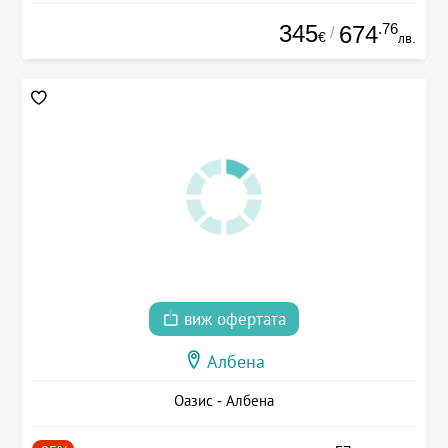
345
.76
674
/
€
лв.
виж офертата
Албена
Оазис - Албена