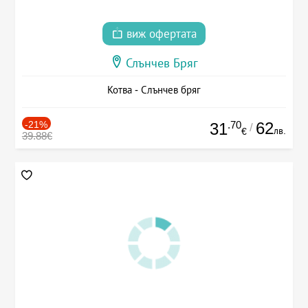
виж офертата
Слънчев Бряг
Котва - Слънчев бряг
-21%
.70
62
31
/
лв.
€
39.88€