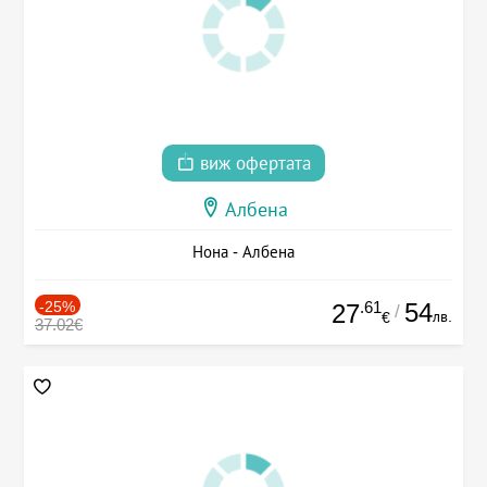
виж офертата
Албена
Нона - Албена
-25%
.61
54
27
/
лв.
€
37.02€